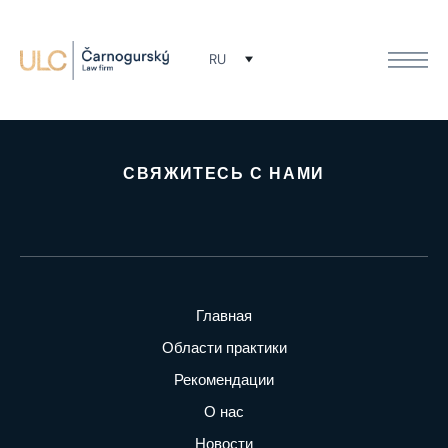
Мы готовы защитить ваши права. Свяжитесь
RU
с нами!
СВЯЖИТЕСЬ С НАМИ
Главная
Области практики
Рекомендации
О нас
Новости