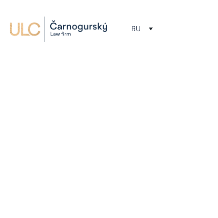
RU
Адвокатская компания ULC Čarnogurský
Feel the
Миссией адвокатской компании ULC Čarnog
создание инновационных и стратегических 