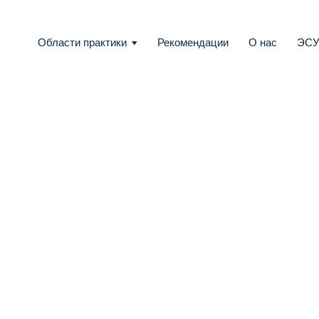
Области практики
Рекомендации
О нас
ЭС
Государственно-частное партнерство
Разрешение споров
Слияния и поглощения
Право коммерческих компаний
 Power
Антимонопольное законодательство
urský является
юридических решений,