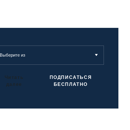
Выберите из
ULC PRO BONO 06/2026
NOVÉ
Читать
ПОДПИСАТЬСЯ
ULC PRO BONO 05/2026
далее
БЕСПЛАТНО
ULC PRO BONO 04/2026
ULC PRO BONO 03/2026
ULC PRO BONO 02/2026
ULC PRO BONO 01/2026