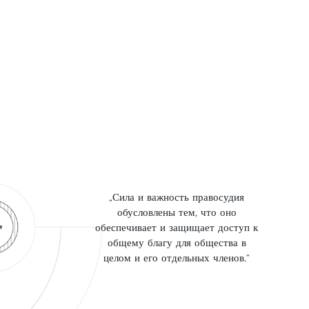
ULC PRO BONO 12/2025
ULC PRO BONO 11/2025
ULC PRO BONO 10/2025
ULC PRO BONO 09/2025
ULC PRO BONO ŠPECIÁL 08/2025
ULC PRO BONO 07/2025
ULC PRO BONO 06/2025
Сила и важность правосудия
ULC PRO BONO 05/2025
обусловлены тем, что оно
ULC PRO BONO 04/2025
обеспечивает и защищает доступ к
общему благу для общества в
ULC PRO BONO 03/2025
целом и его отдельных членов.
ULC PRO BONO ŠPECIÁL 02/2025
ULC PRO BONO ŠPECIÁL 02/2025