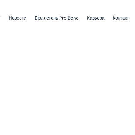
У
Новости
Бюллетень Pro Bono
Карьера
Контакт
Взыскание задолженностей и конкурсное право
Государственная помощь, инвестиционные стимулы и
проектное финансирование
Европейское право
Право интеллектуальной собственности
Проекты Green-field и Brown-field