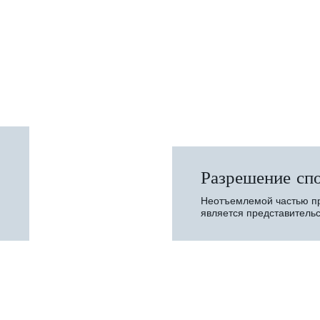
Разрешение сп
Неотъемлемой частью пр
является представительс
других органах по спора
коммерческой деятельно