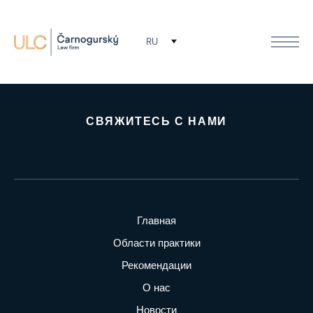
Мы готовы защитить ваши права. Свяжитесь
RU
с нами!
СВЯЖИТЕСЬ С НАМИ
Главная
Области практики
Рекомендации
О нас
Новости