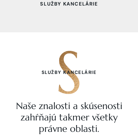
SLUŽBY KANCELÁRIE
ULC PRO BONO 1/2020
ULC PRO BONO 6/2017
ULC PRO BONO 4/2017
ULC PRO BONO 3/2017
ULC PRO BONO 4/2016
ULC PRO BONO 3/2016
SLUŽBY KANCELÁRIE
ULC PRO BONO 2/2016
ULC PRO BONO 1/2016
ULC PRO BONO 12/2015
Naše znalosti a skúsenosti
ULC PRO BONO 11/2015
zahŕňajú takmer všetky
ULC PRO BONO 10/2015
právne oblasti.
ULC PRO BONO 9/2015