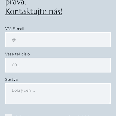
práva.
ULC PRO BONO 10/2008
Kontaktujte nás!
ULC PRO BONO 9/2008
ULC PRO BONO 8/2008
Váš E-mail
ULC PRO BONO 7/2008
ULC PRO BONO 6/2008
ULC PRO BONO 5/2008
Vaše tel. číslo
ULC PRO BONO 4/2008
ULC PRO BONO 3/2008
Správa
ULC PRO BONO 2/2008
ULC PRO BONO 1/2008
ULC PRO BONO 12/2007
ULC PRO BONO 11/2007