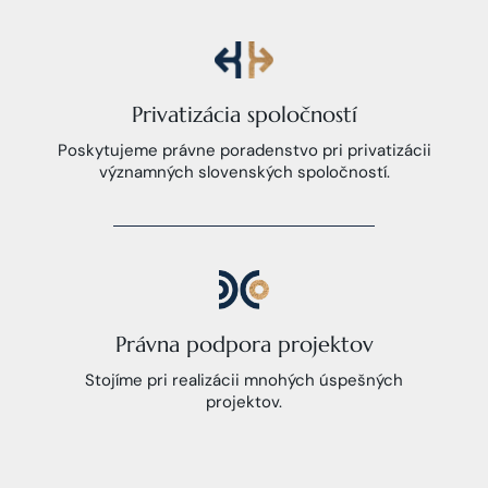
ULC PRO BONO 6/2021
ULC PRO BONO 5/2021
ULC PRO BONO 4/2021
Privatizácia spoločností
ULC PRO BONO 3/2021
Poskytujeme právne poradenstvo pri privatizácii
významných slovenských spoločností.
ULC PRO BONO 2/2021
ULC PRO BONO 11/2020
ULC PRO BONO 10/2020
ULC PRO BONO 9/2020
Právna podpora projektov
ULC PRO BONO 6/2020
Stojíme pri realizácii mnohých úspešných
ULC PRO BONO 5/2020
projektov.
ULC PRO BONO 4/2020
ULC PRO BONO 3/2020