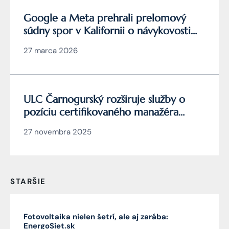
ULC PRO BONO 9/2011
Google a Meta prehrali prelomový
súdny spor v Kalifornii o návykovosti
ULC PRO BONO 8/2011
YouTube a Instagramu
ULC PRO BONO 7/2011
27 marca 2026
ULC PRO BONO 6/2011
ULC PRO BONO 5/2011
ULC Čarnogurský rozširuje služby o
ULC PRO BONO 4/2011
pozíciu certifikovaného manažéra
kybernetickej bezpečnosti
ULC PRO BONO 3/2011
27 novembra 2025
ULC PRO BONO 2/2011
ULC PRO BONO 1/2011
STARŠIE
ULC PRO BONO 12/2010
ULC PRO BONO 11/2010
Fotovoltaika nielen šetrí, ale aj zarába:
ULC PRO BONO 10/2010
EnergoSiet.sk