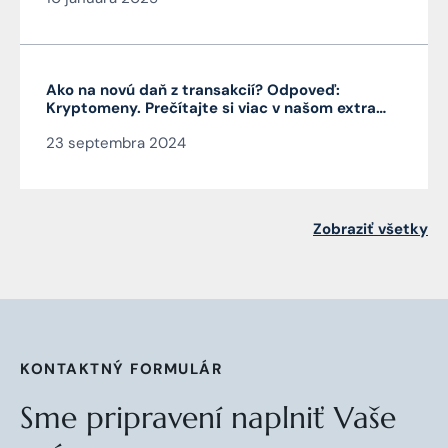
ULC PRO BONO 9/2009
ULC PRO BONO 8/2009
Ako na novú daň z transakcií? Odpoveď:
Kryptomeny. Prečítajte si viac v našom extra
ULC PRO BONO 7/2009
Pro Bono od autora článku JUDr. Mag. Jána
23 septembra 2024
Čarnogurského
ULC PRO BONO 6/2009
ULC PRO BONO 5/2009
ULC PRO BONO 4/2009
Zobraziť všetky
ULC PRO BONO 3/2009
ULC PRO BONO 2/2009
ULC PRO BONO 1/2009
KONTAKTNÝ FORMULÁR
ULC PRO BONO 12/2008
Sme pripravení naplniť Vaše
ULC PRO BONO 11/2008