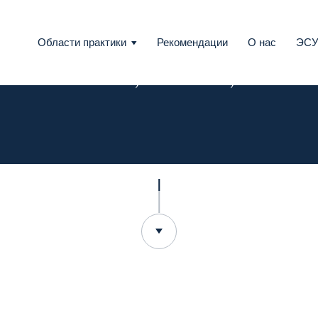
Области практики
Рекомендации
О нас
ЭС
AEGON, d. s. s., a. s.
Государственно-частное партнерство
Разрешение споров
Слияния и поглощения
Право коммерческих компаний
Антимонопольное законодательство