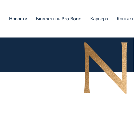
У
Новости
Бюллетень Pro Bono
Карьера
Контакт
Взыскание задолженностей и конкурсное право
Государственная помощь, инвестиционные стимулы и
проектное финансирование
Европейское право
Право интеллектуальной собственности
Проекты Green-field и Brown-field