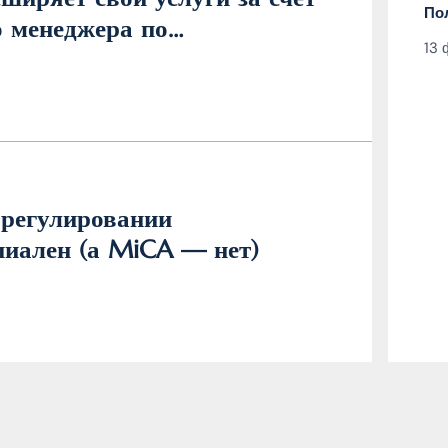
По
 менеджера по
13 
регулировании
ниален (а MiCA — нет)