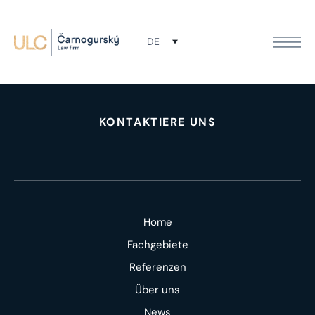
Wir sind bereit, Ihre Rechte durchzusetzen.
DE
Kontaktiere uns!
KONTAKTIERE UNS
Home
Fachgebiete
Referenzen
Über uns
News