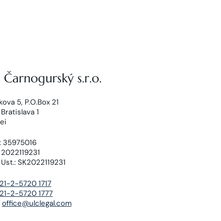
Čarnogurský s.r.o.
kova 5, P.O.Box 21
Bratislava 1
ei
: 35975016
 2022119231
 Ust.: SK2022119231
21-2-5720 1717
21-2-5720 1777
:
office@ulclegal.com