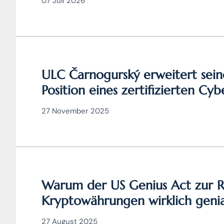
07 Juli 2026
ULC Čarnogurský erweitert sein
Position eines zertifizierten Cy
27 November 2025
Warum der US Genius Act zur R
Kryptowährungen wirklich genial
Verordnung MiCA nicht)
27 August 2025