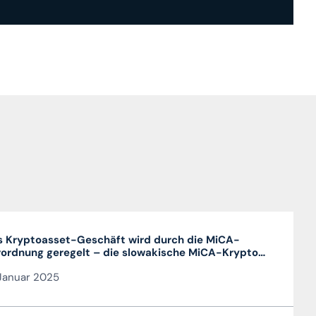
 Kryptoasset-Geschäft wird durch die MiCA-
ordnung geregelt – die slowakische MiCA-Krypto-
enz ist sehr vorteilhaft und in der gesamten EU
Januar 2025
tig