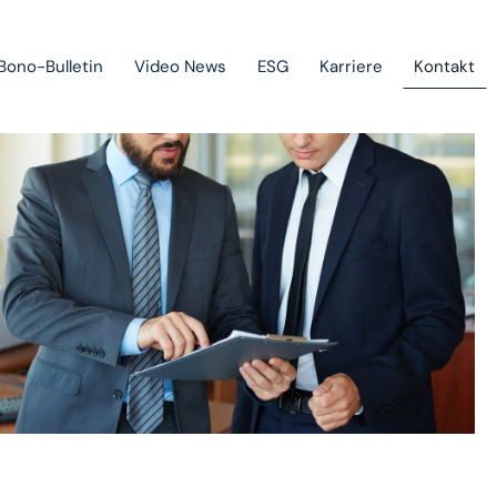
Bono-Bulletin
Video News
ESG
Karriere
Kontakt
Geltendmachung von Forderungen und Insolvenzverfahren
Staatliche Beihilfen, Projektfinanzierung und
Investitionsförderungen
Europarecht
Immaterialgüterrecht
Green-field & brown-field projects