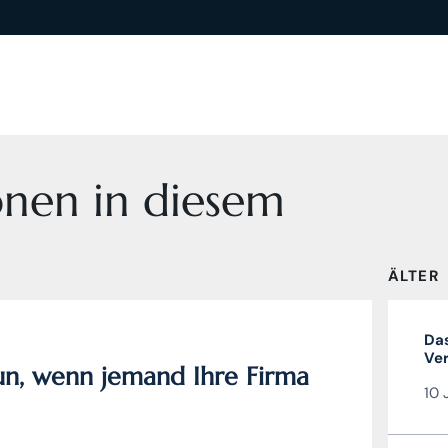
onen in diesem
ÄLTER
Das
Ver
n, wenn jemand Ihre Firma
Liz
10 
gül