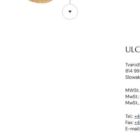
ULC 
Tvarož
814 99 
Slowak
MWSt.
MwSt.:
MwSt.,
Tel.:
+4
Fax:
+4
E-mail