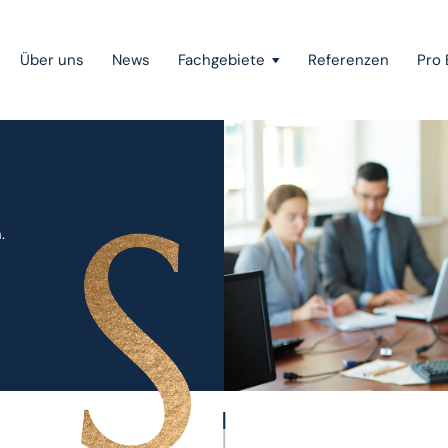
Über uns
News
Fachgebiete
Referenzen
Pro 
Public Private Partnership
Gerichtsverfahren
.
Mergers & Acquisitions
Gesellschaftsrecht
Wettbewerbsrecht