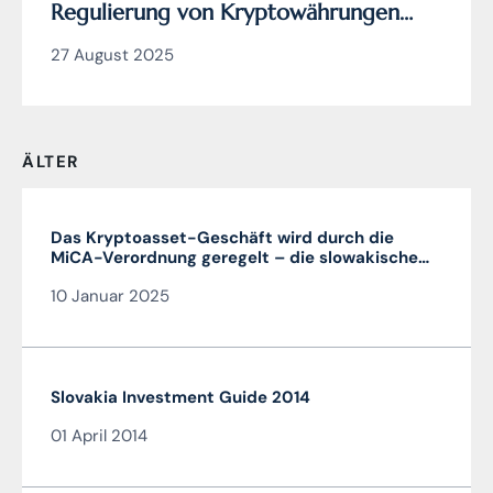
Regulierung von Kryptowährungen
wirklich genial ist (und die EU
27 August 2025
Verordnung MiCA nicht)
ÄLTER
Das Kryptoasset-Geschäft wird durch die
MiCA-Verordnung geregelt – die slowakische
MiCA-Krypto-Lizenz ist sehr vorteilhaft und in
10 Januar 2025
der gesamten EU gültig
Slovakia Investment Guide 2014
01 April 2014