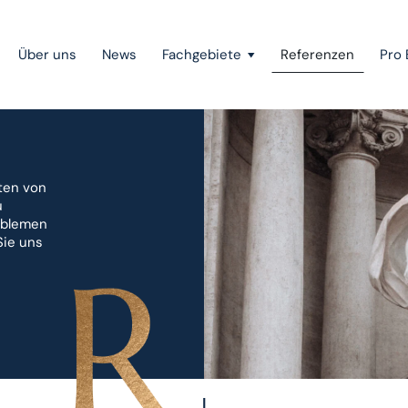
Über uns
News
Fachgebiete
Referenzen
Pro 
Public Private Partnership
ten von
Gerichtsverfahren
u
roblemen
Mergers & Acquisitions
Sie uns
Gesellschaftsrecht
Wettbewerbsrecht