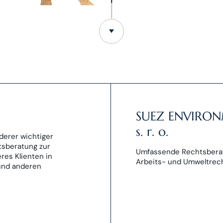
SUEZ ENVIRON
s. r. o.
derer wichtiger
sberatung zur
Umfassende Rechtsberat
es Klienten in
Arbeits- und Umweltrech
 und anderen