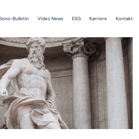
Bono-Bulletin
Video News
ESG
Karriere
Kontakt
Geltendmachung von Forderungen und Insolvenzverfahren
Staatliche Beihilfen, Projektfinanzierung und
Investitionsförderungen
Europarecht
Immaterialgüterrecht
Green-field & brown-field projects