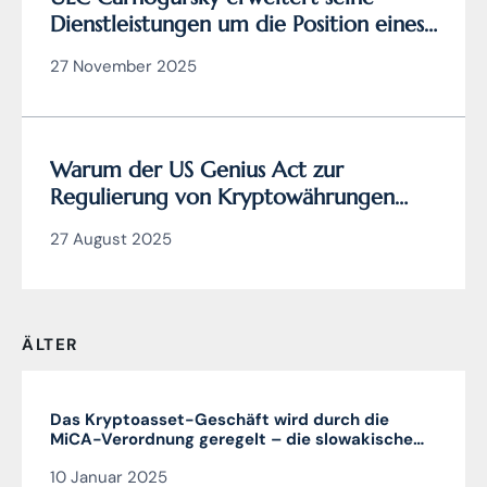
Dienstleistungen um die Position eines
zertifizierten
27 November 2025
Cybersicherheitsmanagers
Warum der US Genius Act zur
Regulierung von Kryptowährungen
wirklich genial ist (und die EU
27 August 2025
Verordnung MiCA nicht)
ÄLTER
Das Kryptoasset-Geschäft wird durch die
MiCA-Verordnung geregelt – die slowakische
MiCA-Krypto-Lizenz ist sehr vorteilhaft und in
10 Januar 2025
der gesamten EU gültig