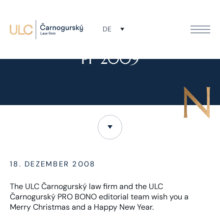
DE
NEWS
PF 2009
18. DEZEMBER 2008
The ULC Čarnogurský law firm and the ULC
Čarnogurský PRO BONO editorial team wish you a
Merry Christmas and a Happy New Year.