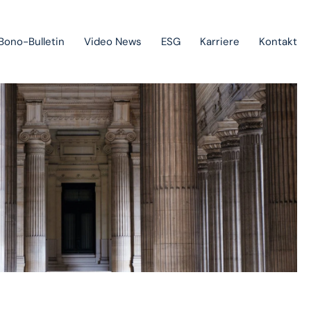
Bono-Bulletin
Video News
ESG
Karriere
Kontakt
Geltendmachung von Forderungen und Insolvenzverfahren
Staatliche Beihilfen, Projektfinanzierung und
Investitionsförderungen
Europarecht
Immaterialgüterrecht
Green-field & brown-field projects