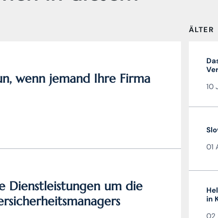
ÄLTER
Das
Ver
n, wenn jemand Ihre Firma
Liz
10 
gül
Slo
01 
e Dienstleistungen um die
Hel
bersicherheitsmanagers
in 
02 