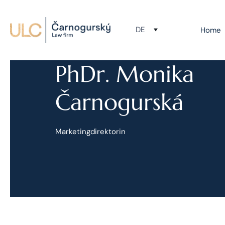
DE
Home
PhDr. Monika
Čarnogurská
Marketingdirektorin