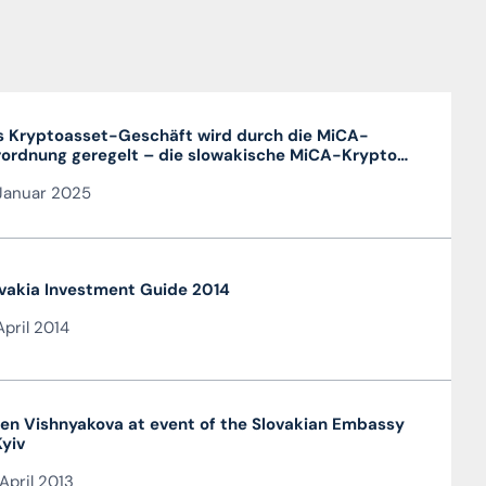
 Kryptoasset-Geschäft wird durch die MiCA-
ordnung geregelt – die slowakische MiCA-Krypto-
enz ist sehr vorteilhaft und in der gesamten EU
Januar 2025
tig
vakia Investment Guide 2014
April 2014
en Vishnyakova at event of the Slovakian Embassy
Kyiv
April 2013