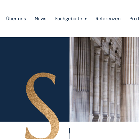
Über uns
News
Fachgebiete
Referenzen
Pro 
Public Private Partnership
Gerichtsverfahren
Mergers & Acquisitions
Gesellschaftsrecht
Wettbewerbsrecht