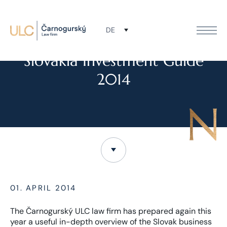
DE
NEWS
Slovakia Investment Guide
2014
01. APRIL 2014
The Čarnogurský ULC law firm has prepared again this
year a useful in-depth overview of the Slovak business