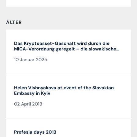
ÄLTER
Das Kryptoasset-Geschäft wird durch die
MiCA-Verordnung geregelt – die slowakische
MiCA-Krypto-Lizenz ist sehr vorteilhaft und in
10 Januar 2025
der gesamten EU gültig
Helen Vishnyakova at event of the Slovakian
Embassy in Kyiv
02 April 2013
Profesia days 2013