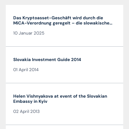
Das Kryptoasset-Geschäft wird durch die
MiCA-Verordnung geregelt – die slowakische
MiCA-Krypto-Lizenz ist sehr vorteilhaft und in
10 Januar 2025
der gesamten EU gültig
Slovakia Investment Guide 2014
01 April 2014
Helen Vishnyakova at event of the Slovakian
Embassy in Kyiv
02 April 2013