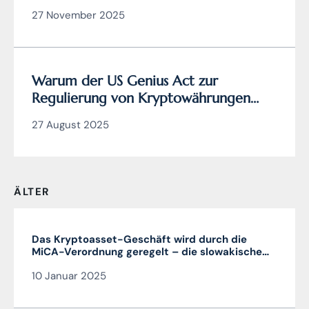
zertifizierten
27 November 2025
Cybersicherheitsmanagers
Warum der US Genius Act zur
Regulierung von Kryptowährungen
wirklich genial ist (und die EU
27 August 2025
Verordnung MiCA nicht)
ÄLTER
Das Kryptoasset-Geschäft wird durch die
MiCA-Verordnung geregelt – die slowakische
MiCA-Krypto-Lizenz ist sehr vorteilhaft und in
10 Januar 2025
der gesamten EU gültig