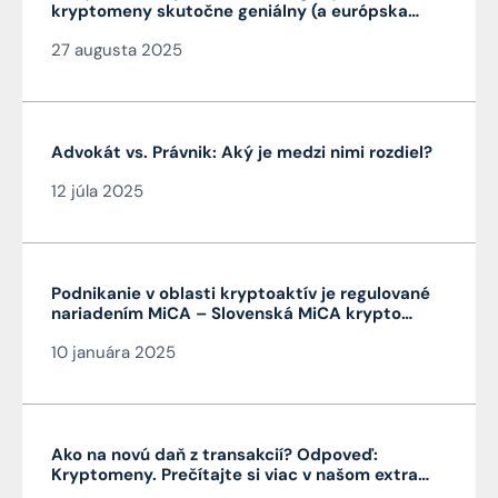
kryptomeny skutočne geniálny (a európska
MiCA nie je)
27 augusta 2025
Advokát vs. Právnik: Aký je medzi nimi rozdiel?
12 júla 2025
Podnikanie v oblasti kryptoaktív je regulované
nariadením MiCA – Slovenská MiCA krypto
licencia je veľmi výhodná a platí v celej EÚ
10 januára 2025
Ako na novú daň z transakcií? Odpoveď:
Kryptomeny. Prečítajte si viac v našom extra
Pro Bono od autora článku JUDr. Mag. Jána