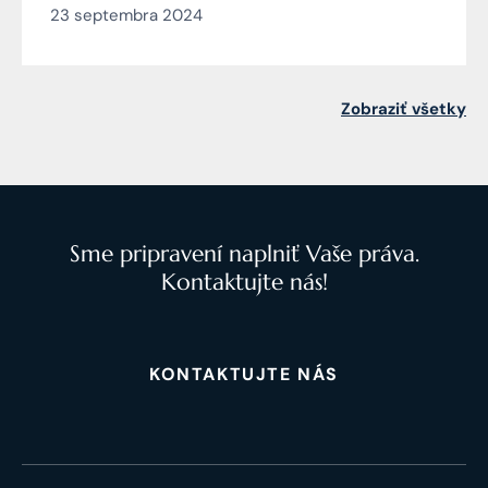
23 septembra 2024
Čarnogurského
Zobraziť všetky
Sme pripravení naplniť Vaše práva.
Kontaktujte nás!
KONTAKTUJTE NÁS