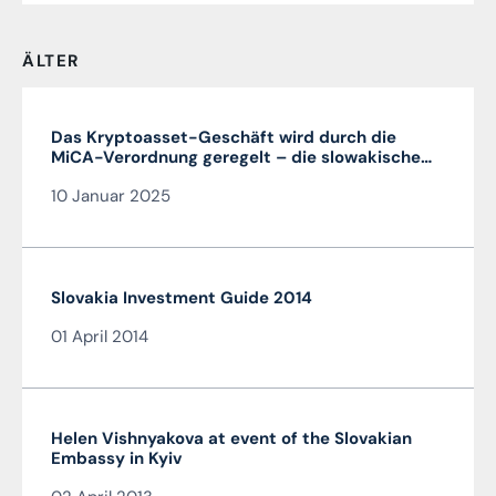
ÄLTER
Das Kryptoasset-Geschäft wird durch die
MiCA-Verordnung geregelt – die slowakische
MiCA-Krypto-Lizenz ist sehr vorteilhaft und in
10 Januar 2025
der gesamten EU gültig
Slovakia Investment Guide 2014
01 April 2014
Helen Vishnyakova at event of the Slovakian
Embassy in Kyiv