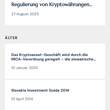
Regulierung von Kryptowährungen
wirklich genial ist (und die EU
27 August 2025
Verordnung MiCA nicht)
ÄLTER
Das Kryptoasset-Geschäft wird durch die
MiCA-Verordnung geregelt – die slowakische
MiCA-Krypto-Lizenz ist sehr vorteilhaft und in
10 Januar 2025
der gesamten EU gültig
Slovakia Investment Guide 2014
01 April 2014