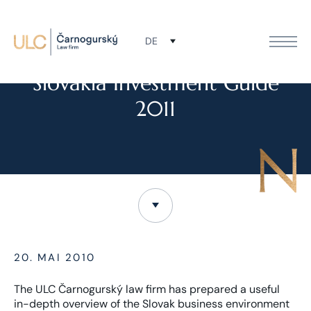
DE
NEWS
Slovakia Investment Guide
2011
20. MAI 2010
The ULC Čarnogurský law firm has prepared a useful
in-depth overview of the Slovak business environment