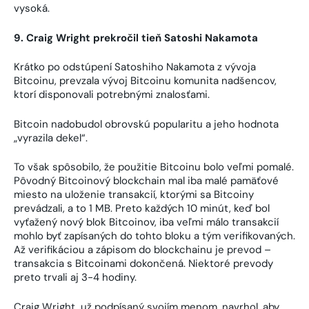
vysoká.
9. Craig Wright prekročil tieň Satoshi Nakamota
Krátko po odstúpení Satoshiho Nakamota z vývoja
Bitcoinu, prevzala vývoj Bitcoinu komunita nadšencov,
ktorí disponovali potrebnými znalosťami.
Bitcoin nadobudol obrovskú popularitu a jeho hodnota
„vyrazila dekel“.
To však spôsobilo, že použitie Bitcoinu bolo veľmi pomalé.
Pôvodný Bitcoinový blockchain mal iba malé pamäťové
miesto na uloženie transakcií, ktorými sa Bitcoiny
prevádzali, a to 1 MB. Preto každých 10 minút, keď bol
vyťažený nový blok Bitcoinov, iba veľmi málo transakcií
mohlo byť zapísaných do tohto bloku a tým verifikovaných.
Až verifikáciou a zápisom do blockchainu je prevod –
transakcia s Bitcoinami dokončená. Niektoré prevody
preto trvali aj 3-4 hodiny.
Craig Wright, už podpísaný svojím menom, navrhol, aby