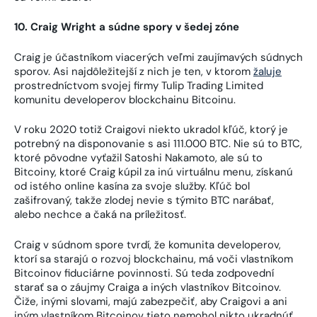
10. Craig Wright a súdne spory v šedej zóne
Craig je účastníkom viacerých veľmi zaujímavých súdnych
sporov. Asi najdôležitejší z nich je ten, v ktorom
žaluje
prostredníctvom svojej firmy Tulip Trading Limited
komunitu developerov blockchainu Bitcoinu.
V roku 2020 totiž Craigovi niekto ukradol kľúč, ktorý je
potrebný na disponovanie s asi 111.000 BTC. Nie sú to BTC,
ktoré pôvodne vyťažil Satoshi Nakamoto, ale sú to
Bitcoiny, ktoré Craig kúpil za inú virtuálnu menu, získanú
od istého online kasína za svoje služby. Kľúč bol
zašifrovaný, takže zlodej nevie s týmito BTC narábať,
alebo nechce a čaká na príležitosť.
Craig v súdnom spore tvrdí, že komunita developerov,
ktorí sa starajú o rozvoj blockchainu, má voči vlastníkom
Bitcoinov fiduciárne povinnosti. Sú teda zodpovední
starať sa o záujmy Craiga a iných vlastníkov Bitcoinov.
Čiže, inými slovami, majú zabezpečiť, aby Craigovi a ani
iným vlastníkom Bitcoinov tieto nemohol nikto ukradnúť,