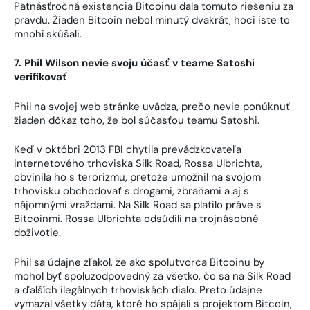
Pätnásťročná existencia Bitcoinu dala tomuto riešeniu za
pravdu. Žiaden Bitcoin nebol minutý dvakrát, hoci iste to
mnohí skúšali.
7. Phil Wilson nevie svoju účasť v teame Satoshi
verifikovať
Phil na svojej web stránke uvádza, prečo nevie ponúknuť
žiaden dôkaz toho, že bol súčasťou teamu Satoshi.
Keď v októbri 2013 FBI chytila prevádzkovateľa
internetového trhoviska Silk Road, Rossa Ulbrichta,
obvinila ho s terorizmu, pretože umožnil na svojom
trhovisku obchodovať s drogami, zbraňami a aj s
nájomnými vraždami. Na Silk Road sa platilo práve s
Bitcoinmi. Rossa Ulbrichta odsúdili na trojnásobné
doživotie.
Phil sa údajne zľakol, že ako spolutvorca Bitcoinu by
mohol byť spoluzodpovedný za všetko, čo sa na Silk Road
a ďalších ilegálnych trhoviskách dialo. Preto údajne
vymazal všetky dáta, ktoré ho spájali s projektom Bitcoin,