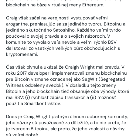
blockchain na báze virtuálnej meny Ethereum.
Craig však začal na verejnosti vystupovať veľmi
arogantne, prehlasujúc sa za jediného tvorcu Bitcoinu a
jediného skutočného Satoshiho. Každého veľmi tvrdo
poučoval o svojej pravde a o svojich názoroch. V
komunite to vyvolalo veľa nevôle a veľmi rýchlo BSV
delistovali zo všetkých veľkých búrz obchodujúcich s
kryptomenami.
Čas však plynul a ukázal, že Craigh Wright mal pravdu. V
roku 2017 developeri implementovali zmenu blockchainu
pre Bitcoin v zmene označenej ako SegWit (Segregated
Witness oddelený svedok). V dôsledku tejto zmeny
Bitcoin a jeho blockchain tiež obsahuje obe výhody, ktoré
mal BSV: (i) rýchlosť zápisu transakcií a (ii) možnosť
použitia Smartkontraktov.
Dnes je Craig Wright platným členom odbornej komunity,
jeho názory sú považované za dôležité, a to nie preto, že
je tvorcom Bitcoinu, ale preto, že jeho znalosti a návrhy
sú veľmi dobré.