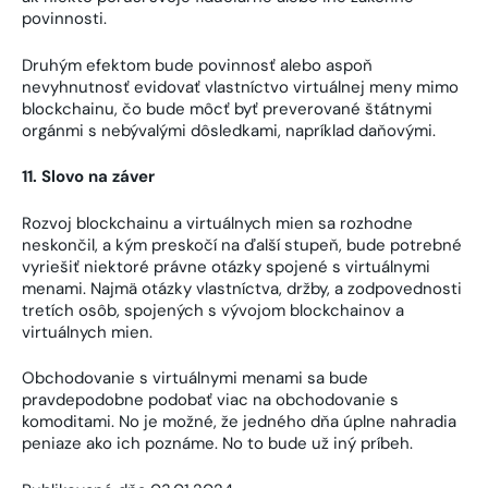
povinnosti.
Druhým efektom bude povinnosť alebo aspoň
nevyhnutnosť evidovať vlastníctvo virtuálnej meny mimo
blockchainu, čo bude môcť byť preverované štátnymi
orgánmi s nebývalými dôsledkami, napríklad daňovými.
11. Slovo na záver
Rozvoj blockchainu a virtuálnych mien sa rozhodne
neskončil, a kým preskočí na ďalší stupeň, bude potrebné
vyriešiť niektoré právne otázky spojené s virtuálnymi
menami. Najmä otázky vlastníctva, držby, a zodpovednosti
tretích osôb, spojených s vývojom blockchainov a
virtuálnych mien.
Obchodovanie s virtuálnymi menami sa bude
pravdepodobne podobať viac na obchodovanie s
komoditami. No je možné, že jedného dňa úplne nahradia
peniaze ako ich poznáme. No to bude už iný príbeh.