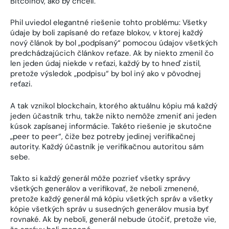
Bitcoinov, ako by chceli.
Phil uviedol elegantné riešenie tohto problému: Všetky
údaje by boli zapísané do reťaze blokov, v ktorej každý
nový článok by bol „podpísaný“ pomocou údajov všetkých
predchádzajúcich článkov reťaze. Ak by niekto zmenil čo
len jeden údaj niekde v reťazi, každý by to hneď zistil,
pretože výsledok „podpisu“ by bol iný ako v pôvodnej
reťazi.
A tak vznikol blockchain, ktorého aktuálnu kópiu má každý
jeden účastník trhu, takže nikto nemôže zmeniť ani jeden
kúsok zapísanej informácie. Takéto riešenie je skutočne
„peer to peer“, čiže bez potreby jedinej verifikačnej
autority. Každý účastník je verifikačnou autoritou sám
sebe.
Takto si každý generál môže pozrieť všetky správy
všetkých generálov a verifikovať, že neboli zmenené,
pretože každý generál má kópiu všetkých správ a všetky
kópie všetkých správ u susedných generálov musia byť
rovnaké. Ak by neboli, generál nebude útočiť, pretože vie,