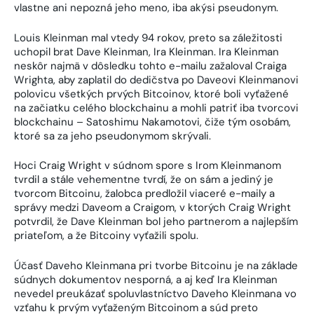
vlastne ani nepozná jeho meno, iba akýsi pseudonym.
Louis Kleinman mal vtedy 94 rokov, preto sa záležitosti
uchopil brat Dave Kleinman, Ira Kleinman. Ira Kleinman
neskôr najmä v dôsledku tohto e-mailu zažaloval Craiga
Wrighta, aby zaplatil do dedičstva po Daveovi Kleinmanovi
polovicu všetkých prvých Bitcoinov, ktoré boli vyťažené
na začiatku celého blockchainu a mohli patriť iba tvorcovi
blockchainu – Satoshimu Nakamotovi, čiže tým osobám,
ktoré sa za jeho pseudonymom skrývali.
Hoci Craig Wright v súdnom spore s Irom Kleinmanom
tvrdil a stále vehementne tvrdí, že on sám a jediný je
tvorcom Bitcoinu, žalobca predložil viaceré e-maily a
správy medzi Daveom a Craigom, v ktorých Craig Wright
potvrdil, že Dave Kleinman bol jeho partnerom a najlepším
priateľom, a že Bitcoiny vyťažili spolu.
Účasť Daveho Kleinmana pri tvorbe Bitcoinu je na základe
súdnych dokumentov nesporná, a aj keď Ira Kleinman
nevedel preukázať spoluvlastníctvo Daveho Kleinmana vo
vzťahu k prvým vyťaženým Bitcoinom a súd preto