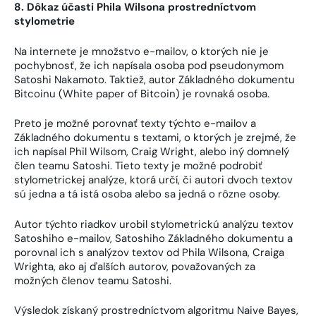
8. Dôkaz účasti Phila Wilsona prostredníctvom
stylometrie
Na internete je množstvo e-mailov, o ktorých nie je
pochybnosť, že ich napísala osoba pod pseudonymom
Satoshi Nakamoto. Taktiež, autor Základného dokumentu
Bitcoinu (White paper of Bitcoin) je rovnaká osoba.
Preto je možné porovnať texty týchto e-mailov a
Základného dokumentu s textami, o ktorých je zrejmé, že
ich napísal Phil Wilsom, Craig Wright, alebo iný domnelý
člen teamu Satoshi. Tieto texty je možné podrobiť
stylometrickej analýze, ktorá určí, či autori dvoch textov
sú jedna a tá istá osoba alebo sa jedná o rôzne osoby.
Autor týchto riadkov urobil stylometrickú analýzu textov
Satoshiho e-mailov, Satoshiho Základného dokumentu a
porovnal ich s analýzov textov od Phila Wilsona, Craiga
Wrighta, ako aj ďalších autorov, považovaných za
možných členov teamu Satoshi.
Výsledok získaný prostredníctvom algoritmu Naive Bayes,