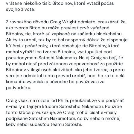
vrátane niekoľko tisíc Bitcoinov, ktoré vyťažil počas
svojho života.
Z rovnakého dôvodu Craig Wright odmietol preukázať, že
ako tvorca Bitcoinu môže previesť prvé vyťažené
Bitcoiny, tie, ktoré sú zapísané na začiatku blockchainu.
Ak by to urobil, tak by to bol nesporný dôkaz, že disponuje
kľúčmi z peňaženky, ktorá obsahuje tie Bitcoiny, ktoré
mohol vyťažiť iba tvorca Bitcoinu, vystupujúci pod
pseudonymom Satoshi Nakamoto. No aj Craig sa bojí, že
by mohol niesť pred zákonom zodpovednosť za použitie
Bitcoinov v ilegálnych aktivitách ako jeho tvorca, a preto
verejne odmietol tento prevod urobiť, hoci ho za to celá
komunita vysmiala a pôvodne ho považovala za
podvodníka.
Craig však, na rozdiel od Phila, preukázal, že vie podpísať
e-maily s tajným kľúčom Satoshiho Nakamotu. Použitie
tohto kľúča preukazuje, že Craig mohol písať e-maily
podpísané Satoshim Nakamotom, čo by nebolo možné,
keby nebol súčasťou teamu Satoshi.