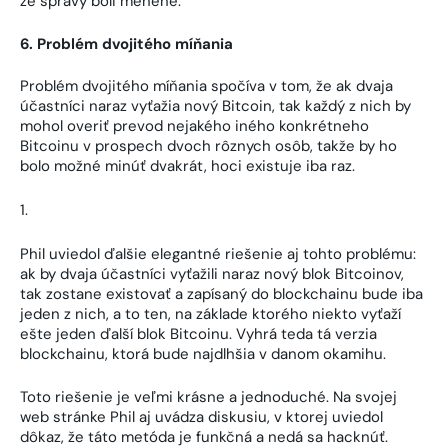
že správy boli menené.
6. Problém dvojitého míňania
Problém dvojitého míňania spočíva v tom, že ak dvaja
účastníci naraz vyťažia nový Bitcoin, tak každý z nich by
mohol overiť prevod nejakého iného konkrétneho
Bitcoinu v prospech dvoch rôznych osôb, takže by ho
bolo možné minúť dvakrát, hoci existuje iba raz.
Phil uviedol ďalšie elegantné riešenie aj tohto problému:
ak by dvaja účastníci vyťažili naraz nový blok Bitcoinov,
tak zostane existovať a zapísaný do blockchainu bude iba
jeden z nich, a to ten, na základe ktorého niekto vyťaží
ešte jeden ďalší blok Bitcoinu. Vyhrá teda tá verzia
blockchainu, ktorá bude najdlhšia v danom okamihu.
Toto riešenie je veľmi krásne a jednoduché. Na svojej
web stránke Phil aj uvádza diskusiu, v ktorej uviedol
dôkaz, že táto metóda je funkčná a nedá sa hacknúť.