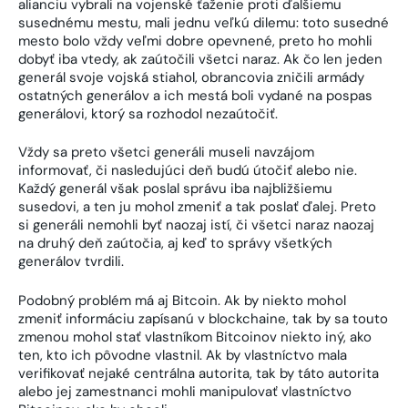
alianciu vybrali na vojenské ťaženie proti ďalšiemu
susednému mestu, mali jednu veľkú dilemu: toto susedné
mesto bolo vždy veľmi dobre opevnené, preto ho mohli
dobyť iba vtedy, ak zaútočili všetci naraz. Ak čo len jeden
generál svoje vojská stiahol, obrancovia zničili armády
ostatných generálov a ich mestá boli vydané na pospas
generálovi, ktorý sa rozhodol nezaútočiť.
Vždy sa preto všetci generáli museli navzájom
informovať, či nasledujúci deň budú útočiť alebo nie.
Každý generál však poslal správu iba najbližšiemu
susedovi, a ten ju mohol zmeniť a tak poslať ďalej. Preto
si generáli nemohli byť naozaj istí, či všetci naraz naozaj
na druhý deň zaútočia, aj keď to správy všetkých
generálov tvrdili.
Podobný problém má aj Bitcoin. Ak by niekto mohol
zmeniť informáciu zapísanú v blockchaine, tak by sa touto
zmenou mohol stať vlastníkom Bitcoinov niekto iný, ako
ten, kto ich pôvodne vlastnil. Ak by vlastníctvo mala
verifikovať nejaké centrálna autorita, tak by táto autorita
alebo jej zamestnanci mohli manipulovať vlastníctvo