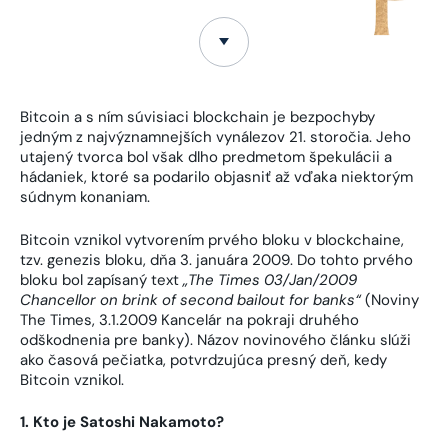
Bitcoin a s ním súvisiaci blockchain je bezpochyby
jedným z najvýznamnejších vynálezov 21. storočia. Jeho
utajený tvorca bol však dlho predmetom špekulácii a
hádaniek, ktoré sa podarilo objasniť až vďaka niektorým
súdnym konaniam.
Bitcoin vznikol vytvorením prvého bloku v blockchaine,
tzv. genezis bloku, dňa 3. januára 2009. Do tohto prvého
bloku bol zapísaný text
„The Times 03/Jan/2009
Chancellor on brink of second bailout for banks“
(Noviny
The Times, 3.1.2009 Kancelár na pokraji druhého
odškodnenia pre banky). Názov novinového článku slúži
ako časová pečiatka, potvrdzujúca presný deň, kedy
Bitcoin vznikol.
1. Kto je Satoshi Nakamoto?