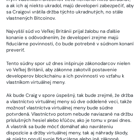
a ak ich aj niekto ukradol, majú developeri zabezpečiť, aby
sa Craigovi vrátila držba týchto ukradnutých, no stále
vlastnených Bitcoinov.
Najvyšší súd vo Veľkej Británii prijal žalobu na ďalšie
konanie s odôvodnením, že developeri zrejme majú
fiduciárne povinnosti, čo bude potrebné v súdnom konaní
preveriť.
Tento súdny spor už dnes inšpiruje zákonodarcov nielen
vo Veľkej Británii, aby zákonne zakotvili postavenie
developerov blockchainu a ich povinnosti vo vzťahu k
vlastníkom virtuálnej meny.
Ak bude Craig v spore úspešný, tak bude zrejmé, že držba
a vlastníctvo virtuálnej meny sú dve oddelené veci, takže
možnosť vlastníctva virtuálnej meny bude súdne
potvrdená. Vlastníctvo potom nebude naviazané na držbu
príslušných hesiel alebo kľúčov, ako je tomu v praxi dnes.
A vlastník sa bude môcť domáhať ako navráteniu
dispozície a držby virtuálnej meny, tak aj náhrady škody,
ak niekto poruší svoje fiduciárne alebo iné zákonné