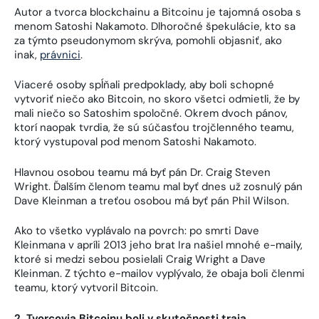
Autor a tvorca blockchainu a Bitcoinu je tajomná osoba s
menom Satoshi Nakamoto. Dlhoročné špekulácie, kto sa
za týmto pseudonymom skrýva, pomohli objasniť, ako
inak,
právnici
.
Viaceré osoby spĺňali predpoklady, aby boli schopné
vytvoriť niečo ako Bitcoin, no skoro všetci odmietli, že by
mali niečo so Satoshim spoločné. Okrem dvoch pánov,
ktorí naopak tvrdia, že sú súčasťou trojčlenného teamu,
ktorý vystupoval pod menom Satoshi Nakamoto.
Hlavnou osobou teamu má byť pán Dr. Craig Steven
Wright. Ďalším členom teamu mal byť dnes už zosnulý pán
Dave Kleinman a treťou osobou má byť pán Phil Wilson.
Ako to všetko vyplávalo na povrch: po smrti Dave
Kleinmana v apríli 2013 jeho brat Ira našiel mnohé e-maily,
ktoré si medzi sebou posielali Craig Wright a Dave
Kleinman. Z týchto e-mailov vyplývalo, že obaja boli členmi
teamu, ktorý vytvoril Bitcoin.
2. Tvorcovia Bitcoinu boli v skutočnosti traja