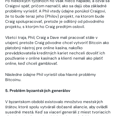
Po niekoľkých týždňoch ho však niečo napadlo, a ozval sa
Craigovi späť, pričom naznačil, ako sa dajú oba základné
problémy vyriešiť. A Phil vtedy údajne ponúkol Craigovi,
že to bude teraz jeho (Philov) projekt, na ktorom bude
Craig spolupracovať, pretože je odlišný od pôvodného
projektu, s ktorým ho Craig predtým oslovil.
Všetci traja, Phil, Craig a Dave mali pracovať stále v
utajení, pretože Craig pôvodne chcel vytvoriť Bitcoin ako
platobný nástroj pre online kasína, nakoľko
prevádzkovatelia kreditných kariet nechceli dovoliť ich
používanie v online kasínach a klienti nemali ako platiť
online, keď chceli gamblovať.
Následne údajne Phil vyriešil oba hlavné problémy
Bitcoinu.
5. Problém byzantských generálov
V byzantskom období existovalo množstvo mestských
štátov, ktoré spolu vytvárali dočasné aliancie, aby ovládli
susedné mestá. Keď sa viacerí generáli z miest tvoriacich