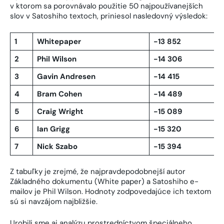
v ktorom sa porovnávalo použitie 50 najpoužívanejších
slov v Satoshiho textoch, priniesol nasledovný výsledok:
1
Whitepaper
-13 852
2
Phil Wilson
-14 306
3
Gavin Andresen
-14 415
4
Bram Cohen
-14 489
5
Craig Wright
-15 089
6
Ian Grigg
-15 320
7
Nick Szabo
-15 394
Z tabuľky je zrejmé, že najpravdepodobnejší autor
Základného dokumentu (White paper) a Satoshiho e-
mailov je Phil Wilson. Hodnoty zodpovedajúce ich textom
sú si navzájom najbližšie.
Urobili sme aj analýzu prostredníctvom špeciálneho