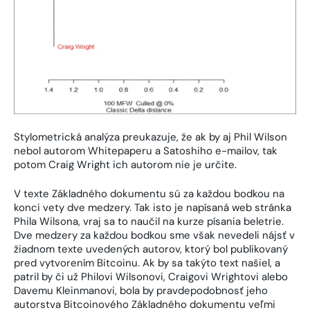
Stylometrická analýza preukazuje, že ak by aj Phil Wilson
nebol autorom Whitepaperu a Satoshiho e-mailov, tak
potom Craig Wright ich autorom nie je určite.
V texte Základného dokumentu sú za každou bodkou na
konci vety dve medzery. Tak isto je napísaná web stránka
Phila Wilsona, vraj sa to naučil na kurze písania beletrie.
Dve medzery za každou bodkou sme však nevedeli nájsť v
žiadnom texte uvedených autorov, ktorý bol publikovaný
pred vytvorením Bitcoinu. Ak by sa takýto text našiel, a
patril by či už Philovi Wilsonovi, Craigovi Wrightovi alebo
Davemu Kleinmanovi, bola by pravdepodobnosť jeho
autorstva Bitcoinového Základného dokumentu veľmi