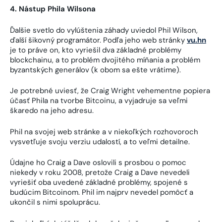
4.
Nástup Phila Wilsona
Ďalšie svetlo do vylúštenia záhady uviedol Phil Wilson,
ďalší šikovný programátor. Podľa jeho web stránky
vu.hn
je to práve on, kto vyriešil dva základné problémy
blockchainu, a to problém dvojitého míňania a problém
byzantských generálov (k obom sa ešte vrátime).
Je potrebné uviesť, že Craig Wright vehementne popiera
účasť Phila na tvorbe Bitcoinu, a vyjadruje sa veľmi
škaredo na jeho adresu.
Phil na svojej web stránke a v niekoľkých rozhovoroch
vysvetľuje svoju verziu udalostí, a to veľmi detailne.
Údajne ho Craig a Dave oslovili s prosbou o pomoc
niekedy v roku 2008, pretože Craig a Dave nevedeli
vyriešiť oba uvedené základné problémy, spojené s
budúcim Bitcoinom. Phil im najprv nevedel pomôcť a
ukončil s nimi spoluprácu.