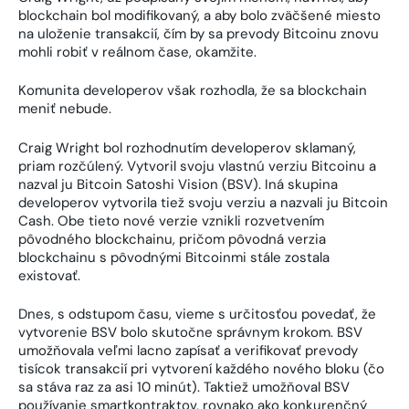
blockchain bol modifikovaný, a aby bolo zväčšené miesto
na uloženie transakcií, čím by sa prevody Bitcoinu znovu
mohli robiť v reálnom čase, okamžite.
Komunita developerov však rozhodla, že sa blockchain
meniť nebude.
Craig Wright bol rozhodnutím developerov sklamaný,
priam rozčúlený. Vytvoril svoju vlastnú verziu Bitcoinu a
nazval ju Bitcoin Satoshi Vision (BSV). Iná skupina
developerov vytvorila tiež svoju verziu a nazvali ju Bitcoin
Cash. Obe tieto nové verzie vznikli rozvetvením
pôvodného blockchainu, pričom pôvodná verzia
blockchainu s pôvodnými Bitcoinmi stále zostala
existovať.
Dnes, s odstupom času, vieme s určitosťou povedať, že
vytvorenie BSV bolo skutočne správnym krokom. BSV
umožňovala veľmi lacno zapísať a verifikovať prevody
tisícok transakcií pri vytvorení každého nového bloku (čo
sa stáva raz za asi 10 minút). Taktiež umožňoval BSV
používanie smartkontraktov, rovnako ako konkurenčný