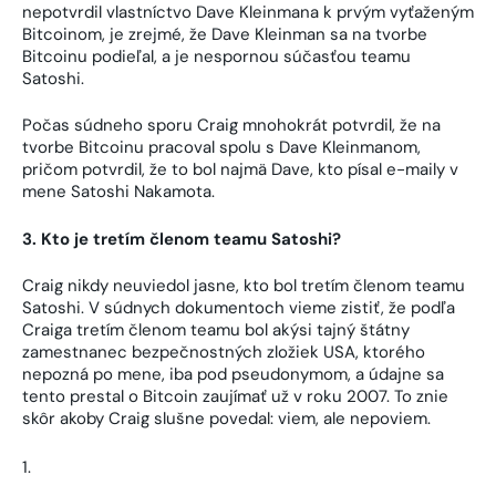
nepotvrdil vlastníctvo Dave Kleinmana k prvým vyťaženým
Bitcoinom, je zrejmé, že Dave Kleinman sa na tvorbe
Bitcoinu podieľal, a je nespornou súčasťou teamu
Satoshi.
Počas súdneho sporu Craig mnohokrát potvrdil, že na
tvorbe Bitcoinu pracoval spolu s Dave Kleinmanom,
pričom potvrdil, že to bol najmä Dave, kto písal e-maily v
mene Satoshi Nakamota.
3. Kto je tretím členom teamu Satoshi?
Craig nikdy neuviedol jasne, kto bol tretím členom teamu
Satoshi. V súdnych dokumentoch vieme zistiť, že podľa
Craiga tretím členom teamu bol akýsi tajný štátny
zamestnanec bezpečnostných zložiek USA, ktorého
nepozná po mene, iba pod pseudonymom, a údajne sa
tento prestal o Bitcoin zaujímať už v roku 2007. To znie
skôr akoby Craig slušne povedal: viem, ale nepoviem.