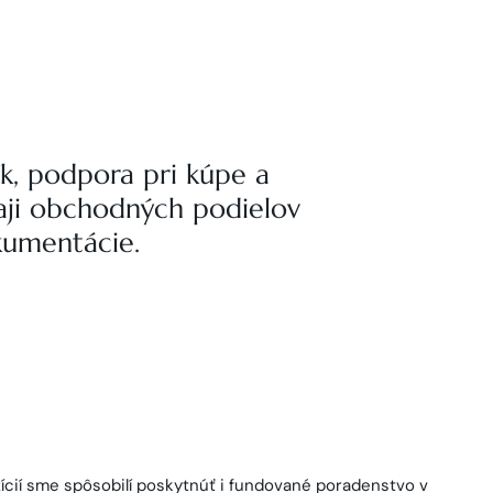
ík, podpora pri kúpe a
edaji obchodných podielov
kumentácie.
vizícií sme spôsobilí poskytnúť i fundované poradenstvo v