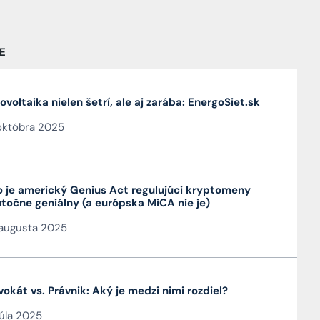
E
ovoltaika nielen šetrí, ale aj zarába: EnergoSiet.sk
októbra 2025
 je americký Genius Act regulujúci kryptomeny
točne geniálny (a európska MiCA nie je)
augusta 2025
okát vs. Právnik: Aký je medzi nimi rozdiel?
júla 2025