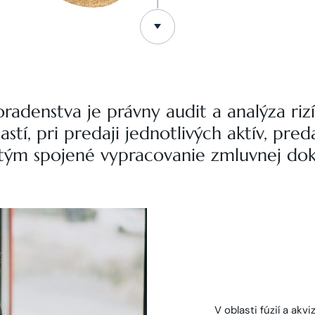
adenstva je právny audit a analýza riz
astí, pri predaji jednotlivých aktív, pr
 s tým spojené vypracovanie zmluvnej do
V oblasti fúzií a ak