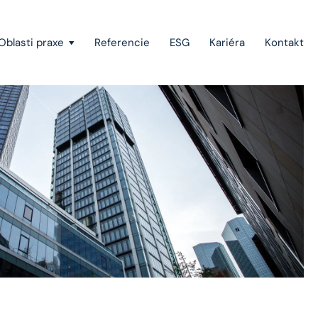
Oblasti praxe
Referencie
ESG
Kariéra
Kontakt
Vymáhanie pohľadávok a konkurzné právo
Štátna pomoc, investičné stimuly a projektové
financovanie
Európske právo
Právo duševného vlastníctva
Green-field a brown-field projekty