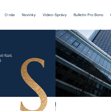
O nás
Novinky
Video-Správy
Bulletin Pro Bono
Public Private Partnership
Riešenie sporov
 fúzií,
.
Fúzie a akvizície
Právo obchodných spoločností
Právo hospodárskej súťaže