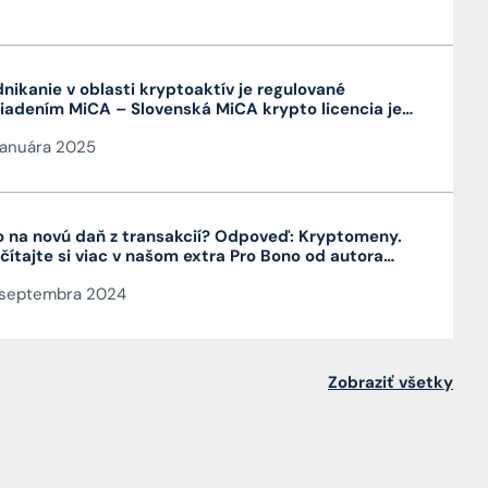
nikanie v oblasti kryptoaktív je regulované
iadením MiCA – Slovenská MiCA krypto licencia je
mi výhodná a platí v celej EÚ
januára 2025
 na novú daň z transakcií? Odpoveď: Kryptomeny.
čítajte si viac v našom extra Pro Bono od autora
nku JUDr. Mag. Jána Čarnogurského
 septembra 2024
Zobraziť všetky