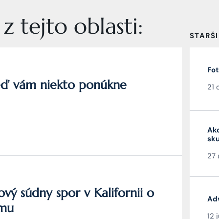
 tejto oblasti:
STARŠI
Fot
keď vám niekto ponúkne
21 
Ako
sku
27 
ý súdny spor v Kalifornii o
Adv
amu
12 