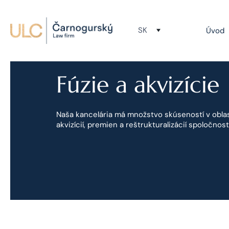
SK
Úvod
Fúzie a akvizície
Naša kancelária má množstvo skúseností v oblasti
akvizícií, premien a reštrukturalizácií spoločností