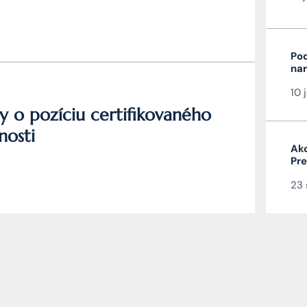
Pod
nar
veľ
10 
y o pozíciu certifikovaného
nosti
Ako
Pre
člá
23