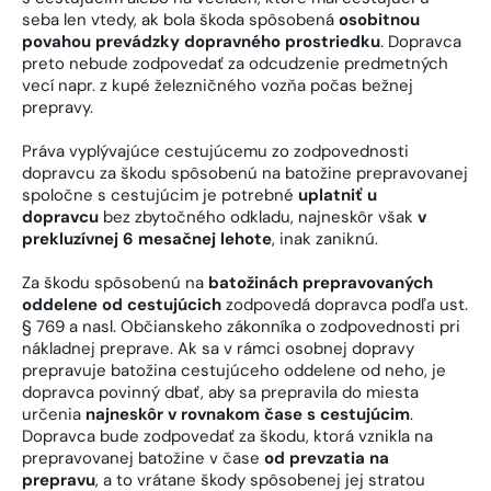
seba len vtedy, ak bola škoda spôsobená
osobitnou
povahou prevádzky dopravného prostriedku
. Dopravca
preto nebude zodpovedať za odcudzenie predmetných
vecí napr. z kupé železničného vozňa počas bežnej
prepravy.
Práva vyplývajúce cestujúcemu zo zodpovednosti
dopravcu za škodu spôsobenú na batožine prepravovanej
spoločne s cestujúcim je potrebné
uplatniť u
dopravcu
bez zbytočného odkladu, najneskôr však
v
prekluzívnej 6 mesačnej lehote
, inak zaniknú.
Za škodu spôsobenú na
batožinách prepravovaných
oddelene od cestujúcich
zodpovedá dopravca podľa ust.
§ 769 a nasl. Občianskeho zákonníka o zodpovednosti pri
nákladnej preprave. Ak sa v rámci osobnej dopravy
prepravuje batožina cestujúceho oddelene od neho, je
dopravca povinný dbať, aby sa prepravila do miesta
určenia
najneskôr v rovnakom čase s cestujúcim
.
Dopravca bude zodpovedať za škodu, ktorá vznikla na
prepravovanej batožine v čase
od prevzatia na
prepravu
, a to vrátane škody spôsobenej jej stratou