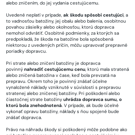
alebo zničením, do jej vydania cestujúcemu.
Uvedené neplatí v prípade,
ak škodu spôsobí cestujúci
, a
to vadnosťou batožiny, jej obalu alebo balenia, osobitnou
povahou zásielky alebo okolnosťou, ktorú dopravca
nemohol odvrátiť. Osobitné podmienky, za ktorých sa
predpokladá, že škoda na batožine bola spôsobená
niektorou z uvedených príčin, môžu upravovať prepravné
poriadky dopravcu.
Pri strate alebo zničení batožiny je dopravca
povinný
nahradiť cestujúcemu cenu
, ktorú mala stratená
alebo zničená batožina v čase, keď bola prevzatá na
prepravu. Okrem toho je povinný znášať účelne
vynaložené náklady vzniknuté v súvislosti s prepravou
stratenej alebo zničenej batožiny. Pri poškodení alebo
čiastočnej strate batožiny
uhrádza dopravca sumu, o
ktorú bola znehodnotená
. V prípade, ak bude účelné
vykonať opravu batožiny, náklady s ňou spojené bude
znášať dopravca.
Právo na náhradu škody si poškodený môže podobne ako