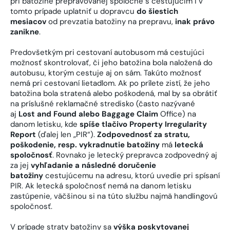
pri batožine prepravovanej spoločne s cestujúcim i v
tomto prípade uplatniť u dopravcu
do šiestich
mesiacov
od prevzatia batožiny na prepravu,
inak právo
zanikne
.
Predovšetkým pri cestovaní autobusom má cestujúci
možnosť skontrolovať, či jeho batožina bola naložená do
autobusu, ktorým cestuje aj on sám. Takúto možnosť
nemá pri cestovaní lietadlom. Ak po prílete zistí, že jeho
batožina bola stratená alebo poškodená, mal by sa obrátiť
na príslušné reklamačné stredisko (často nazývané
aj
Lost and Found alebo Baggage Claim
Office) na
danom letisku, kde
spíše tlačivo Property Irregularity
Report
(ďalej len „PIR“).
Zodpovednosť za stratu,
poškodenie, resp. vykradnutie batožiny
má
letecká
spoločnosť
. Rovnako je letecký prepravca zodpovedný aj
za jej
vyhľadanie a následné doručenie
batožiny
cestujúcemu na adresu, ktorú uvedie pri spísaní
PIR. Ak letecká spoločnosť nemá na danom letisku
zastúpenie, väčšinou si na túto službu najmä handlingovú
spoločnosť.
V prípade straty batožiny sa
výška poskytovanej