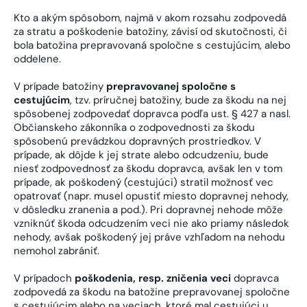
Kto a akým spôsobom, najmä v akom rozsahu zodpovedá
za stratu a poškodenie batožiny, závisí od skutočnosti, či
bola batožina prepravovaná spoločne s cestujúcim, alebo
oddelene.
V prípade batožiny
prepravovanej spoločne s
cestujúcim
, tzv. príručnej batožiny, bude za škodu na nej
spôsobenej zodpovedať dopravca podľa ust. § 427 a nasl.
Občianskeho zákonníka o zodpovednosti za škodu
spôsobenú prevádzkou dopravných prostriedkov. V
prípade, ak dôjde k jej strate alebo odcudzeniu, bude
niesť zodpovednosť za škodu dopravca, avšak len v tom
prípade, ak poškodený (cestujúci) stratil možnosť vec
opatrovať (napr. musel opustiť miesto dopravnej nehody,
v dôsledku zranenia a pod.). Pri dopravnej nehode môže
vzniknúť škoda odcudzením veci nie ako priamy následok
nehody, avšak poškodený jej práve vzhľadom na nehodu
nemohol zabrániť.
V prípadoch
poškodenia, resp. zničenia veci
dopravca
zodpovedá za škodu na batožine prepravovanej spoločne
s cestujúcim alebo na veciach, ktoré mal cestujúci u