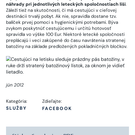
náhrady pri jednotlivých leteckých spoločnostiach líši
.
Záleží tiež na skutočnosti, či má cestujúci v cieľovej
destinácii trvalý pobyt. Ak nie, spravidla dostane tzv.
balíček prvej pomoci s hygienickými potrebami. Býva
zvykom poskytnúť cestujúcemu i určitú hotovosť
spravidla vo výške 100 Eur. Niektoré letecké spoločnosti
preplácajú i veci zakúpené do času navrátenia stratenej
batožiny na základe predložených pokladničných bločkov.
jún 2012
Kategória:
Zdieľajte:
SLUŽBY
FACEBOOK