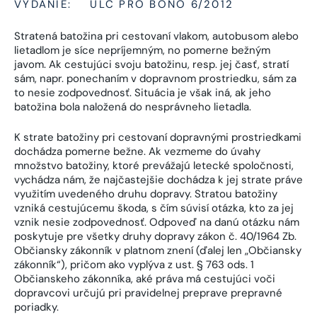
VYDANIE:
ULC PRO BONO 6/2012
Stratená batožina pri cestovaní vlakom, autobusom alebo
lietadlom je síce nepríjemným, no pomerne bežným
javom. Ak cestujúci svoju batožinu, resp. jej časť, stratí
sám, napr. ponechaním v dopravnom prostriedku, sám za
to nesie zodpovednosť. Situácia je však iná, ak jeho
batožina bola naložená do nesprávneho lietadla.
K strate batožiny pri cestovaní dopravnými prostriedkami
dochádza pomerne bežne. Ak vezmeme do úvahy
množstvo batožiny, ktoré prevážajú letecké spoločnosti,
vychádza nám, že najčastejšie dochádza k jej strate práve
využitím uvedeného druhu dopravy. Stratou batožiny
vzniká cestujúcemu škoda, s čím súvisí otázka, kto za jej
vznik nesie zodpovednosť. Odpoveď na danú otázku nám
poskytuje pre všetky druhy dopravy zákon č. 40/1964 Zb.
Občiansky zákonník v platnom znení (ďalej len „Občiansky
zákonník“), pričom ako vyplýva z ust. § 763 ods. 1
Občianskeho zákonníka, aké práva má cestujúci voči
dopravcovi určujú pri pravidelnej preprave prepravné
poriadky.