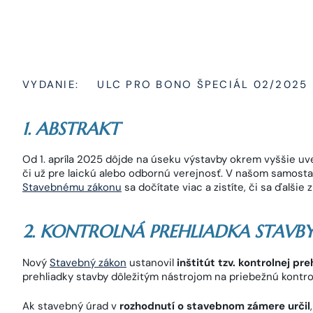
VYDANIE:
ULC PRO BONO ŠPECIÁL 02/2025
1. ABSTRAKT
Od 1. apríla 2025 dôjde na úseku výstavby okrem vyššie u
či už pre laickú alebo odbornú verejnosť. V našom samos
Stavebnému zákonu
sa dočítate viac a zistíte, či sa ďalšie
2. KONTROLNÁ PREHLIADKA STAVB
Nový
Stavebný zákon
ustanovil
inštitút tzv. kontrolnej pr
prehliadky stavby dôležitým nástrojom na priebežnú kontro
Ak stavebný úrad v
rozhodnutí o stavebnom zámere určil