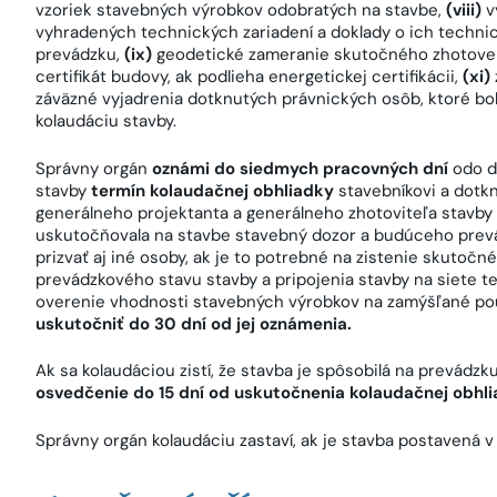
vzoriek stavebných výrobkov odobratých na stavbe,
(viii)
v
vyhradených technických zariadení a doklady o ich technic
prevádzku,
(ix)
geodetické zameranie skutočného zhotoven
certifikát budovy, ak podlieha energetickej certifikácii,
(xi)
záväzné vyjadrenia dotknutých právnických osôb, ktoré b
kolaudáciu stavby.
Správny orgán
oznámi do siedmych pracovných dní
odo d
stavby
termín kolaudačnej obhliadky
stavebníkovi a dotk
generálneho projektanta a generálneho zhotoviteľa stavby 
uskutočňovala na stavbe stavebný dozor a budúceho prev
prizvať aj iné osoby, ak je to potrebné na zistenie skuto
prevádzkového stavu stavby a pripojenia stavby na siete 
overenie vhodnosti stavebných výrobkov na zamýšľané pou
uskutočniť do 30 dní od jej oznámenia.
Ak sa kolaudáciou zistí, že stavba je spôsobilá na prevádz
osvedčenie do 15 dní od uskutočnenia kolaudačnej obhl
Správny orgán kolaudáciu zastaví, ak je stavba postavená 