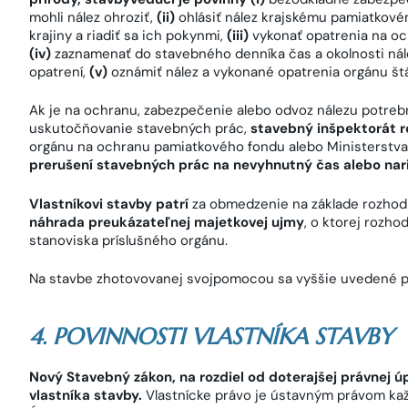
mohli nález ohroziť,
(ii)
ohlásiť nález krajskému pamiatkové
krajiny a riadiť sa ich pokynmi,
(iii)
vykonať opatrenia na oc
(iv)
zaznamenať do stavebného denníka čas a okolnosti nále
opatrení,
(v)
oznámiť nález a vykonané opatrenia orgánu š
Ak je na ochranu, zabezpečenie alebo odvoz nálezu potrebn
uskutočňovanie stavebných prác,
stavebný inšpektorát 
orgánu na ochranu pamiatkového fondu alebo Ministerstva 
prerušení stavebných prác na nevyhnutný čas alebo nar
Vlastníkovi stavby patrí
za obmedzenie na základe rozhod
náhrada preukázateľnej majetkovej ujmy
, o ktorej rozh
stanoviska príslušného orgánu.
Na stavbe zhotovovanej svojpomocou sa vyššie uvedené po
4. POVINNOSTI VLASTNÍKA STAVBY
Nový Stavebný zákon, na rozdiel od doterajšej právnej úp
vlastníka stavby.
Vlastnícke právo je ústavným právom kaž