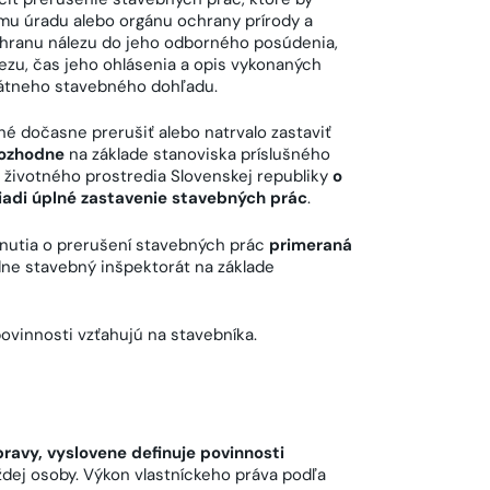
mu úradu alebo orgánu ochrany prírody a
hranu nálezu do jeho odborného posúdenia,
zu, čas jeho ohlásenia a opis vykonaných
tátneho stavebného dohľadu.
é dočasne prerušiť alebo natrvalo zastaviť
rozhodne
na základe stanoviska príslušného
životného prostredia Slovenskej republiky
o
iadi úplné zastavenie stavebných prác
.
nutia o prerušení stavebných prác
primeraná
odne stavebný inšpektorát na základe
vinnosti vzťahujú na stavebníka.
ravy, vyslovene definuje povinnosti
dej osoby. Výkon vlastníckeho práva podľa