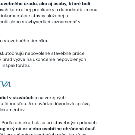
vebného úradu, ako aj osoby, ktoré boli
bsah kontrolnej prehliadky a dohodnutá zmena
 dokumentácie stavby uloženej u
bník alebo stavbyvedúci zaznamenať v
do stavebného denníka.
a uskutočňujú nepovolené stavebné práce
ý úrad vyzve na ukončenie nepovolených
 inšpektorátu.
TVA
diel v stavbách
a na verejných
u činnosťou. Ako uvádza dôvodová správa,
 dokumentov.
. Podľa odseku 1 ak sa pri stavebných prácach
ogický nález alebo osobitne chránená časť
iť prerušenie stavebných prác, ktoré by