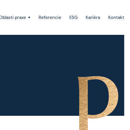
Oblasti praxe
Referencie
ESG
Kariéra
Kontakt
Vymáhanie pohľadávok a konkurzné právo
Štátna pomoc, investičné stimuly a projektové
financovanie
Európske právo
Právo duševného vlastníctva
Green-field a brown-field projekty