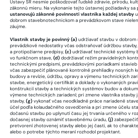
Ústavy SR nesmie poškodzovať ľudské zdravie, prírodu, kul
zákonnú mieru. Na vykonanie tejto ústavnej požiadavky sa 
ustanovujú zákonné povinnosti vlastníka každej stavby
u
dobrom stavebnotechnickom a prevádzkovom stave nielen v
záujme.
Vlastník stavby je povinný (a)
udržiavať stavbu v dobrom
prevádzkové nedostatky včas odstraňovať údržbou stavby,
a protipožiarne predpisy,
(c)
udržiavať technické systémy 
vo funkčnom stave,
(d)
dodržiavať režim pravidelných kon
technickými predpismi, prevádzkovými poriadkami stavie
včas zabezpečiť plánované kontrolné prehliadky nosných k
budovy a revízie, údržbu, opravy a výmenu technických zari
stavbe, energetický certifikát a doklady o vykonaných pra
konštrukcií stavby a technických systémov budov a dokume
výmene technických zariadení; pri zmene vlastníka stavby 
stavby,
(g)
vykonať včas neodkladné práce nariadené stav
účel podľa kolaudačného osvedčenia a pri zmene účelu sta
dočasnú stavbu po uplynutí času jej trvania určeného v r
dočasnej stavby oznámiť stavebnému úradu,
(j)
zabezpečiť
pretvorení zhotovenej stavby alebo jej časti, ak to charakt
alebo o potrebe týchto meraní rozhodol projektant.