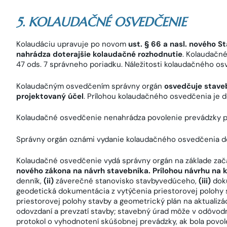
5. KOLAUDAČNÉ OSVEDČENIE
Kolaudáciu upravuje po novom
ust. § 66 a nasl. nového 
nahrádza doterajšie kolaudačné rozhodnutie
. Kolaudačn
47 ods. 7 správneho poriadku. Náležitosti kolaudačného os
Kolaudačným osvedčením správny orgán
osvedčuje stave
projektovaný účel
. Prílohou kolaudačného osvedčenia je
Kolaudačné osvedčenie nenahrádza povolenie prevádzky p
Správny orgán oznámi vydanie kolaudačného osvedčenia 
Kolaudačné osvedčenie vydá správny orgán na základe zača
nového zákona na návrh stavebníka. Prílohou návrhu na k
denník,
(ii)
záverečné stanovisko stavbyvedúceho,
(iii)
dok
geodetická dokumentácia z vytýčenia priestorovej polohy s
priestorovej polohy stavby a geometrický plán na aktualizá
odovzdaní a prevzatí stavby; stavebný úrad môže v odôvod
protokol o vyhodnotení skúšobnej prevádzky, ak bola povol