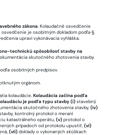
Stavebného zákona
. Kolaudačné osvedčenie
é osvedčenie je osobitným dokladom podľa §
vedčenia upraví vykonávacia vyhláška.
bno-technickú spôsobilosť stavby na
 dokumentácia skutočného zhotovenia stavby.
odľa osobitných predpisov.
dotknutým orgánom.
tia kolaudácie.
Kolaudácia začína podľa
olaudáciu je podľa typu stavby (i)
stavebný
umentácia skutočného zhotovenia stavby,
(iv)
tavby, kontrolný protokol o meraní
ciu katastrálneho operátu,
(v)
protokol o
nených prípadoch od protokolu upustiť,
(vi)
ená,
(vii)
doklady o vykonaných skúškach