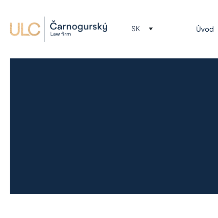
SK
Úvod