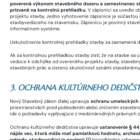
poverená výkonom stavebného dozoru a zamestnanec sta
prizvané na kontrolnú prehliadku.
V zápisnici sa uvedie o
projektu stavby. Jedno vyhotovenie zápisnice je súčasťou
stavbyvedúceho na stavenisku. Zápisnicu je povinný stave
informačnom systéme.
Uskutočnenie kontrolnej prehliadky stavby sa zaznamená 
Ak sa kontrolnou prehliadkou stavby zistí, že na stavbe s
vedúce k odchýlke od overeného projektu stavby, stavebn
stavebných prác a zistenú skutočnosť oznámi stavebnému
3. OCHRANA KULTÚRNEHO DEDIČS
Nový Stavebný zákon ďalej upravuje
ochranu umeleckých 
priestranstvách pred poškodením alebo zničením stavebno
ide o požiadavky vyplývajúce z medzinárodných právnych
Ochranu kultúrneho dedičstva upravuje
ustanovenie § 44
nájde vec, ktorá môže mať pamiatkovú hodnotu, archeol
prírody, stavbyvedúci je povinný (i)
bezodkladne zabezpeč