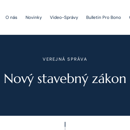
O nás
Novinky
Video-Správy
Bulletin Pro Bono
Public Private Partnership
VEREJNÁ SPRÁVA
Riešenie sporov
Nový stavebný zákon
Fúzie a akvizície
Právo obchodných spoločností
Právo hospodárskej súťaže