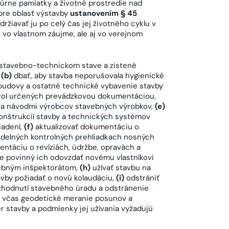
túrne pamiatky a životné prostredie nad
pre oblasť výstavby
ustanovením § 45
držiavať ju po celý čas jej životného cyklu v
o vlastnom záujme, ale aj vo verejnom
 stavebno-technickom stave a zistené
(b)
dbať, aby stavba neporušovala hygienické
budovy a ostatné technické vybavenie stavby
trol určených prevádzkovou dokumentáciou,
b a návodmi výrobcov stavebných výrobkov,
(e)
onštrukcií stavby a technických systémov
adení,
(f)
aktualizovať dokumentáciu o
videlných kontrolných prehliadkach nosných
ntáciu o revíziách, údržbe, opravách a
je povinný ich odovzdať novému vlastníkovi
ebným inšpektorátom,
(h)
užívať stavbu na
vby požiadať o novú kolaudáciu,
(i)
odstrániť
ozhodnutí stavebného úradu a odstránenie
 včas geodetické meranie posunov a
er stavby a podmienky jej užívania vyžadujú