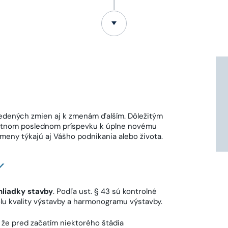
vedených zmien aj k zmenám ďalším. Dôležitým
tatnom poslednom príspevku k úplne novému
 zmeny týkajú aj Vášho podnikania alebo života.
Y
ehliadky stavby
. Podľa ust. § 43 sú kontrolné
lu kvality výstavby a harmonogramu výstavby.
, že pred začatím niektorého štádia