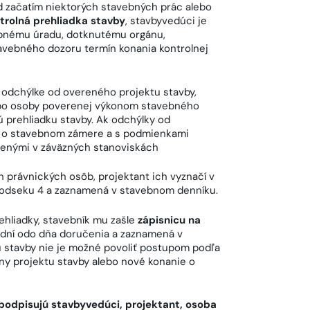
d začatím niektorých stavebných prác alebo
trolná prehliadka stavby
, stavbyvedúci je
bnému úradu, dotknutému orgánu,
avebného dozoru termín konania kontrolnej
 odchýlke od overeného projektu stavby,
ebo osoby poverenej výkonom stavebného
 prehliadku stavby. Ak odchýlky od
ím o stavebnom zámere a s podmienkami
nenými v záväzných stanoviskách
 právnických osôb, projektant ich vyznačí v
ľa odseku 4 a zaznamená v stavebnom denníku.
ehliadky, stavebník mu zašle
zápisnicu na
h dní odo dňa doručenia a zaznamená v
 stavby nie je možné povoliť postupom podľa
ny projektu stavby alebo nové konanie o
ú podpisujú stavbyvedúci, projektant, osoba