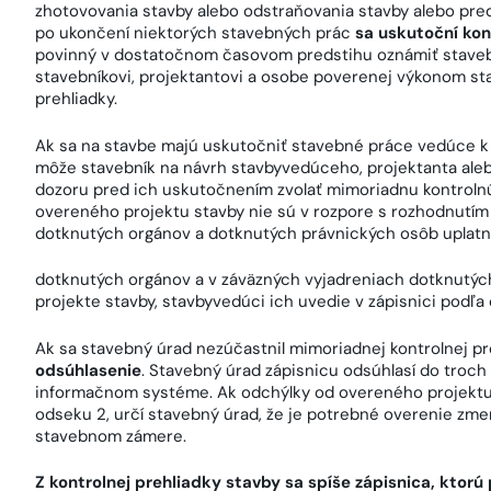
zhotovovania stavby alebo odstraňovania stavby alebo pre
po ukončení niektorých stavebných prác
sa uskutoční kon
povinný v dostatočnom časovom predstihu oznámiť stave
stavebníkovi, projektantovi a osobe poverenej výkonom st
prehliadky.
Ak sa na stavbe majú uskutočniť stavebné práce vedúce k
môže stavebník na návrh stavbyvedúceho, projektanta al
dozoru pred ich uskutočnením zvolať mimoriadnu kontrolnú
overeného projektu stavby nie sú v rozpore s rozhodnut
dotknutých orgánov a dotknutých právnických osôb uplat
dotknutých orgánov a v záväzných vyjadreniach dotknutých
projekte stavby, stavbyvedúci ich uvedie v zápisnici pod
Ak sa stavebný úrad nezúčastnil mimoriadnej kontrolnej pr
odsúhlasenie
. Stavebný úrad zápisnicu odsúhlasí do troc
informačnom systéme. Ak odchýlky od overeného projektu
odseku 2, určí stavebný úrad, že je potrebné overenie zme
stavebnom zámere.
Z kontrolnej prehliadky stavby sa spíše zápisnica, ktor