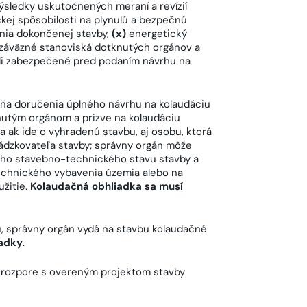
ýsledky uskutočnených meraní a revízií
kej spôsobilosti na plynulú a bezpečnú
ia dokončenej stavby,
(x)
energetický
záväzné stanoviská dotknutých orgánov a
oli zabezpečené pred podaním návrhu na
ňa doručenia úplného návrhu na kolaudáciu
nutým orgánom a prizve na kolaudáciu
a ak ide o vyhradenú stavbu, aj osobu, ktorá
ádzkovateľa stavby; správny orgán môže
čného stavebno-technického stavu stavby a
technického vybavenia územia alebo na
žitie.
Kolaudačná obhliadka sa musí
ku, správny orgán vydá na stavbu kolaudačné
iadky
.
v rozpore s overeným projektom stavby