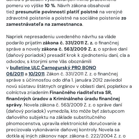
pomeru vo výške
10 %
. Návrh zákona obsahoval
tiež
presunutie povinnosti platiť poistné
na verejné
zdravotné poistenie a poistné na sociálne poistenie
zo
zamestnávateľa na zamestnanca
.
Napriek nepresadeniu uvedeného návrhu sa vláde
podarilo prijatím
zákona č. 331/2011 Z. z.
o finančnej
správe a novely
zákona č. 563/2009 Z. z.
o správe daní
(daňový poriadok) presadiť krok k zjednoteniu daní, cla a
odvodov, s ktorými sme Vás oboznámili
v
bulletine
ULC
Čarnogurský PRO BONO
06/2011
a
10/2011
. Zákon č. 331/2011 Z. z. o finančnej
správe s účinnosťou odo dňa 1. januára 2012 zaviedol
novú sústavu štátnych orgánov v oblasti daní, poplatkov a
colníctva zriadením
Finančného riaditeľstva SR,
finančných úradov a Kriminálneho úradu finančnej
správy
. Novela zákona č. 563/2009 Z. z. o správe daní
(daňový poriadok) vymedzila, kto môže byť zástupcom
daňového subjektu na základe substitučného
plnomocenstva, upravila elektronické doručovanie a
precizovala vykonávanie daňovej kontroly. Novela sa
dotkla aj iných zákonov napr. zákona č. 222/2004 Z. z. o