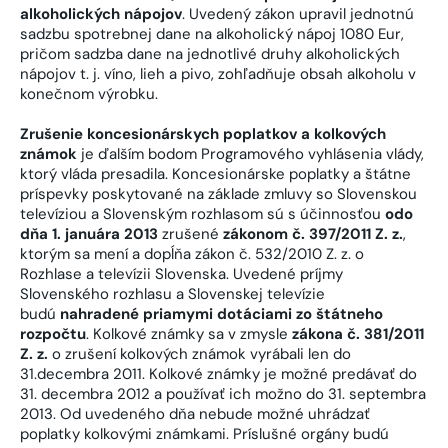
alkoholických nápojov
. Uvedený zákon upravil jednotnú
sadzbu spotrebnej dane na alkoholický nápoj 1080 Eur,
pričom sadzba dane na jednotlivé druhy alkoholických
nápojov t. j. víno, lieh a pivo, zohľadňuje obsah alkoholu v
konečnom výrobku.
Zrušenie koncesionárskych poplatkov a kolkových
známok
je ďalším bodom Programového vyhlásenia vlády,
ktorý vláda presadila. Koncesionárske poplatky a štátne
príspevky poskytované na základe zmluvy so Slovenskou
televíziou a Slovenským rozhlasom sú s účinnosťou
odo
dňa 1. januára 2013
zrušené
zákonom č. 397/2011 Z. z.
,
ktorým sa mení a dopĺňa zákon č. 532/2010 Z. z. o
Rozhlase a televízii Slovenska. Uvedené príjmy
Slovenského rozhlasu a Slovenskej televízie
budú
nahradené priamymi dotáciami zo štátneho
rozpočtu
. Kolkové známky sa v zmysle
zákona č. 381/2011
Z. z.
o zrušení kolkových známok vyrábali len do
31.decembra 2011. Kolkové známky je možné predávať do
31. decembra 2012 a používať ich možno do 31. septembra
2013. Od uvedeného dňa nebude možné uhrádzať
poplatky kolkovými známkami. Príslušné orgány budú