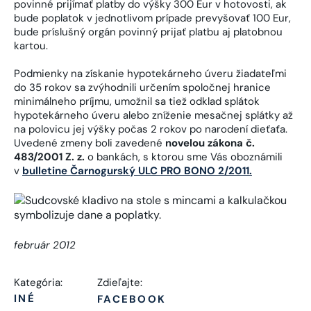
povinné prijímať platby do výšky 300 Eur v hotovosti, ak
bude poplatok v jednotlivom prípade prevyšovať 100 Eur,
bude príslušný orgán povinný prijať platbu aj platobnou
kartou.
Podmienky na získanie hypotekárneho úveru žiadateľmi
do 35 rokov sa zvýhodnili určením spoločnej hranice
minimálneho príjmu, umožnil sa tiež odklad splátok
hypotekárneho úveru alebo zníženie mesačnej splátky až
na polovicu jej výšky počas 2 rokov po narodení dieťaťa.
Uvedené zmeny boli zavedené
novelou zákona č.
483/2001 Z. z.
o bankách, s ktorou sme Vás oboznámili
v
bulletine Čarnogurský
ULC
PRO BONO 2/2011.
február 2012
Kategória:
Zdieľajte:
INÉ
FACEBOOK