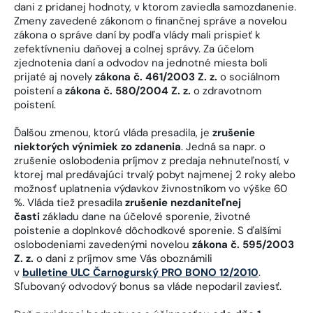
dani z pridanej hodnoty, v ktorom zaviedla samozdanenie.
Zmeny zavedené zákonom o finančnej správe a novelou
zákona o správe daní by podľa vlády mali prispieť k
zefektívneniu daňovej a colnej správy. Za účelom
zjednotenia daní a odvodov na jednotné miesta boli
prijaté aj novely
zákona č. 461/2003 Z. z.
o sociálnom
poistení a
zákona č. 580/2004 Z. z.
o zdravotnom
poistení.
Ďalšou zmenou, ktorú vláda presadila, je
zrušenie
niektorých výnimiek zo zdanenia
. Jedná sa napr. o
zrušenie oslobodenia príjmov z predaja nehnuteľností, v
ktorej mal predávajúci trvalý pobyt najmenej 2 roky alebo
možnosť uplatnenia výdavkov živnostníkom vo výške 60
%. Vláda tiež presadila
zrušenie nezdaniteľnej
časti
základu dane na účelové sporenie, životné
poistenie a doplnkové dôchodkové sporenie. S ďalšími
oslobodeniami zavedenými novelou
zákona č. 595/2003
Z. z.
o dani z príjmov sme Vás oboznámili
v
bulletine
ULC
Čarnogurský PRO BONO 12/2010
.
Sľubovaný odvodový bonus sa vláde nepodaril zaviesť.