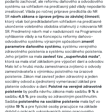
podarilo zachovať, ale reformu daňového a odvodového
systému sa vzhľadom na predčasný pád vlády nepodarilo
zrealizovať. Vláda po ročnej príprave predložila do NR
SR
návrh zákona o úprave príjmu zo závislej činnosti
,
ktorý však bol predkladateľom vzhľadom na predčasné
ukončenie volebného obdobia stiahnutý z rokovania NR
SR. Predmetný návrh mal v nadväznosti na Programové
vyhlásenie vlády a na Koncepciu reformy daňovo-
odvodového systému výrazným spôsobom
zmeniť
parametre daňového systému
, systému verejného
zdravotného poistenia a systému sociálneho poistenia.
Jeho prijatím sa mala
zaviesť tzv. „superhrubá mzda“
,
ktorá sa mala stať základom pre výpočet daní a odvodov.
Malo ísť o hrubú mzdu zamestnanca zvýšenú o odvody
zamestnávateľa s výnimkou poistného na úrazové
poistenie. Zákon mal zaviesť jeden zdravotný a jeden
sociálny odvod a zjednotený vymeriavací základ pre
platenie odvodov a daní.
Poistné na verejné zdravotné
poistenie
by podľa návrhu zákona malo sadzbu
9 %
a
sadzbu
4,5 %
pre osoby so zdravotným postihnutím.
Sadzba
poisteného na sociálne poistenie
mala byť vo
výške
19 %
a pre fyzické osoby pracujúce na základe
dohôd o prácach vykonávaných mimo pracovného