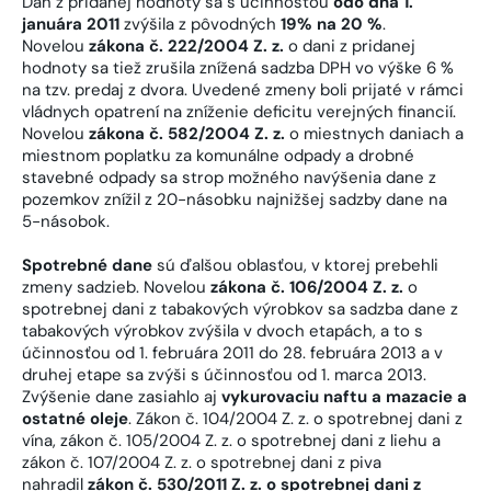
Daň z pridanej hodnoty sa s účinnosťou
odo dňa 1.
januára 2011
zvýšila z pôvodných
19% na 20 %
.
Novelou
zákona č. 222/2004 Z. z.
o dani z pridanej
hodnoty sa tiež zrušila znížená sadzba DPH vo výške 6 %
na tzv. predaj z dvora. Uvedené zmeny boli prijaté v rámci
vládnych opatrení na zníženie deficitu verejných financií.
Novelou
zákona č. 582/2004 Z. z.
o miestnych daniach a
miestnom poplatku za komunálne odpady a drobné
stavebné odpady sa strop možného navýšenia dane z
pozemkov znížil z 20-násobku najnižšej sadzby dane na
5-násobok.
Spotrebné dane
sú ďalšou oblasťou, v ktorej prebehli
zmeny sadzieb. Novelou
zákona č. 106/2004 Z. z.
o
spotrebnej dani z tabakových výrobkov sa sadzba dane z
tabakových výrobkov zvýšila v dvoch etapách, a to s
účinnosťou od 1. februára 2011 do 28. februára 2013 a v
druhej etape sa zvýši s účinnosťou od 1. marca 2013.
Zvýšenie dane zasiahlo aj
vykurovaciu naftu a mazacie a
ostatné oleje
. Zákon č. 104/2004 Z. z. o spotrebnej dani z
vína, zákon č. 105/2004 Z. z. o spotrebnej dani z liehu a
zákon č. 107/2004 Z. z. o spotrebnej dani z piva
nahradil
zákon č. 530/2011 Z. z. o spotrebnej dani z