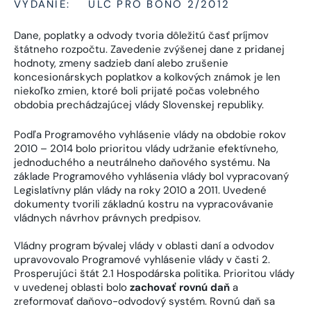
VYDANIE:
ULC PRO BONO 2/2012
Dane, poplatky a odvody tvoria dôležitú časť príjmov
štátneho rozpočtu. Zavedenie zvýšenej dane z pridanej
hodnoty, zmeny sadzieb daní alebo zrušenie
koncesionárskych poplatkov a kolkových známok je len
niekoľko zmien, ktoré boli prijaté počas volebného
obdobia prechádzajúcej vlády Slovenskej republiky.
Podľa Programového vyhlásenie vlády na obdobie rokov
2010 – 2014 bolo prioritou vlády udržanie efektívneho,
jednoduchého a neutrálneho daňového systému. Na
základe Programového vyhlásenia vlády bol vypracovaný
Legislatívny plán vlády na roky 2010 a 2011. Uvedené
dokumenty tvorili základnú kostru na vypracovávanie
vládnych návrhov právnych predpisov.
Vládny program bývalej vlády v oblasti daní a odvodov
upravovovalo Programové vyhlásenie vlády v časti 2.
Prosperujúci štát 2.1 Hospodárska politika. Prioritou vlády
v uvedenej oblasti bolo
zachovať rovnú daň
a
zreformovať daňovo-odvodový systém. Rovnú daň sa