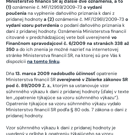
Ministerstvo financií SR aj ďalšie dve oznámenia, a to
(1)
oznámenie č. MF/12959/2009-73
o vydaní
poučenia
na vyplnenie daňového priznania k dani z
pridanej hodnoty
a (2)
oznámenie č. MF/12961/2009-73
o
vydaní vzoru potvrdenia
o podaní daňového priznania k
dani z pridanej hodnoty. Oznámenia Ministerstva financií
citované v predchádzajúcej vete boli uverejnené
vo
Finančnom spravodajcovi č. 6/2009 na stranách 338 až
350
a do ich znenia je možné nazrieť na internetovej
stránke Ministerstva financií SR, na ktorej sú pre Vás k
dispozícii
na tomto linku
.
Dňa
13. marca 2009 nadobudlo účinnosť
opatrenie
Ministerstva financií SR
zverejnené v Zbierke zákonov SR
pod č. 89/2009 Z. z.
, ktorým sa ustanovuje vzor
súhrnného výkazu k dani z pridanej hodnoty (ďalej v texte
len „opatrenie týkajúce sa vzoru súhrnného výkazu“).
Opatrenie týkajúce sa vzoru súhrnného výkazu vydalo
Ministerstvo financií SR podľa § 80 ods. 7 zákona o dani z
pridanej hodnoty.
Vzor súhrnného výkazu k dani z pridanej hodnoty je
uvedený v prílohe k opatreniu týkajúceho sa vzoru