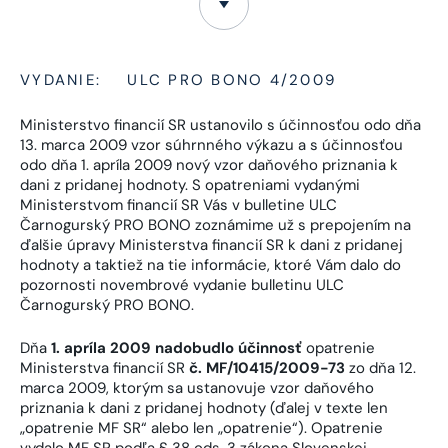
VYDANIE:
ULC PRO BONO 4/2009
Ministerstvo financií SR ustanovilo s účinnosťou odo dňa
13. marca 2009 vzor súhrnného výkazu a s účinnosťou
odo dňa 1. apríla 2009 nový vzor daňového priznania k
dani z pridanej hodnoty. S opatreniami vydanými
Ministerstvom financií SR Vás v bulletine ULC
Čarnogurský PRO BONO zoznámime už s prepojením na
ďalšie úpravy Ministerstva financií SR k dani z pridanej
hodnoty a taktiež na tie informácie, ktoré Vám dalo do
pozornosti novembrové vydanie bulletinu ULC
Čarnogurský PRO BONO.
Dňa
1. apríla 2009 nadobudlo účinnosť
opatrenie
Ministerstva financií SR
č. MF/10415/2009-73
zo dňa 12.
marca 2009, ktorým sa ustanovuje vzor daňového
priznania k dani z pridanej hodnoty (ďalej v texte len
„opatrenie MF SR“ alebo len „opatrenie“). Opatrenie
vydalo MF SR podľa § 38 ods. 3 zákona Slovenskej