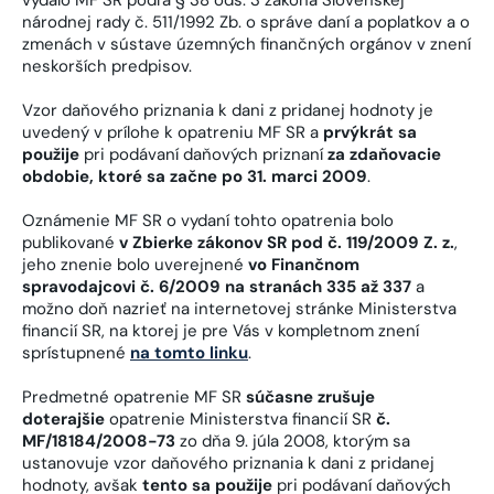
národnej rady č. 511/1992 Zb. o správe daní a poplatkov a o
zmenách v sústave územných finančných orgánov v znení
neskorších predpisov.
Vzor daňového priznania k dani z pridanej hodnoty je
uvedený v prílohe k opatreniu MF SR a
prvýkrát sa
použije
pri podávaní daňových priznaní
za zdaňovacie
obdobie, ktoré sa začne po 31. marci 2009
.
Oznámenie MF SR o vydaní tohto opatrenia bolo
publikované
v Zbierke zákonov SR pod č. 119/2009 Z. z.
,
jeho znenie bolo uverejnené
vo Finančnom
spravodajcovi č. 6/2009 na stranách 335 až 337
a
možno doň nazrieť na internetovej stránke Ministerstva
financií SR, na ktorej je pre Vás v kompletnom znení
sprístupnené
na tomto linku
.
Predmetné opatrenie MF SR
súčasne zrušuje
doterajšie
opatrenie Ministerstva financií SR
č.
MF/18184/2008-73
zo dňa 9. júla 2008, ktorým sa
ustanovuje vzor daňového priznania k dani z pridanej
hodnoty, avšak
tento sa použije
pri podávaní daňových