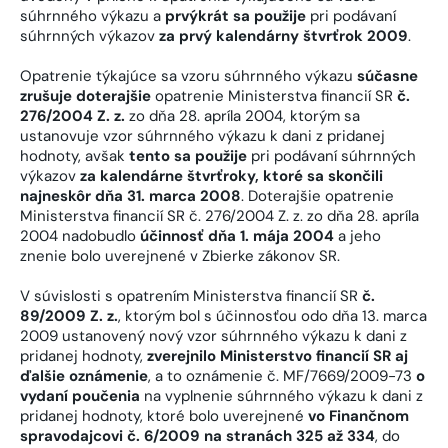
súhrnného výkazu a
prvýkrát sa použije
pri podávaní
súhrnných výkazov
za prvý kalendárny štvrťrok 2009
.
Opatrenie týkajúce sa vzoru súhrnného výkazu
súčasne
zrušuje doterajšie
opatrenie Ministerstva financií SR
č.
276/2004 Z. z.
zo dňa 28. apríla 2004, ktorým sa
ustanovuje vzor súhrnného výkazu k dani z pridanej
hodnoty, avšak
tento sa použije
pri podávaní súhrnných
výkazov
za kalendárne štvrťroky, ktoré sa skončili
najneskôr dňa 31. marca 2008
. Doterajšie opatrenie
Ministerstva financií SR č. 276/2004 Z. z. zo dňa 28. apríla
2004 nadobudlo
účinnosť dňa 1. mája 2004
a jeho
znenie bolo uverejnené v Zbierke zákonov SR.
V súvislosti s opatrením Ministerstva financií SR
č.
89/2009 Z. z.
, ktorým bol s účinnosťou odo dňa 13. marca
2009 ustanovený nový vzor súhrnného výkazu k dani z
pridanej hodnoty,
zverejnilo Ministerstvo financií SR aj
ďalšie oznámenie
, a to oznámenie č. MF/7669/2009-73
o
vydaní poučenia
na vyplnenie súhrnného výkazu k dani z
pridanej hodnoty, ktoré bolo uverejnené
vo Finančnom
spravodajcovi č. 6/2009 na stranách 325 až 334
, do