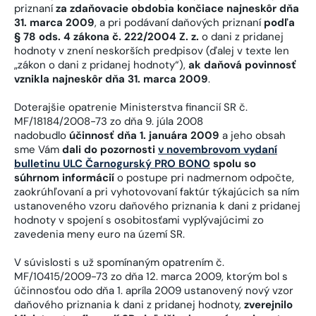
priznaní
za zdaňovacie obdobia končiace najneskôr dňa
31. marca 2009
, a pri podávaní daňových priznaní
podľa
§ 78 ods. 4 zákona č. 222/2004 Z. z.
o dani z pridanej
hodnoty v znení neskorších predpisov (ďalej v texte len
„zákon o dani z pridanej hodnoty“),
ak daňová povinnosť
vznikla najneskôr dňa 31. marca 2009
.
Doterajšie opatrenie Ministerstva financií SR č.
MF/18184/2008-73 zo dňa 9. júla 2008
nadobudlo
účinnosť dňa 1. januára 2009
a jeho obsah
sme Vám
dali do pozornosti
v novembrovom vydaní
bulletinu ULC Čarnogurský PRO BONO
spolu so
súhrnom informácií
o postupe pri nadmernom odpočte,
zaokrúhľovaní a pri vyhotovovaní faktúr týkajúcich sa ním
ustanoveného vzoru daňového priznania k dani z pridanej
hodnoty v spojení s osobitosťami vyplývajúcimi zo
zavedenia meny euro na území SR.
V súvislosti s už spomínaným opatrením č.
MF/10415/2009-73 zo dňa 12. marca 2009, ktorým bol s
účinnosťou odo dňa 1. apríla 2009 ustanovený nový vzor
daňového priznania k dani z pridanej hodnoty,
zverejnilo