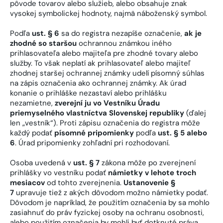
pôvode tovarov alebo služieb, alebo obsahuje znak
vysokej symbolickej hodnoty, najmä náboženský symbol.
Podľa
ust. § 6
sa do registra nezapíše označenie,
ak je
zhodné so staršou
ochrannou známkou iného
prihlasovateľa alebo majiteľa pre zhodné tovary alebo
služby. To však neplatí ak prihlasovateľ alebo majiteľ
zhodnej staršej ochrannej známky udelí písomný súhlas
na zápis označenia ako ochrannej známky. Ak úrad
konanie o prihláške nezastaví alebo prihlášku
nezamietne,
zverejní ju vo Vestníku Úradu
priemyselného vlastníctva Slovenskej republiky
(ďalej
len „vestník“). Proti zápisu označenia do registra môže
každý podať
písomné pripomienky
podľa
ust. § 5 alebo
6
. Úrad pripomienky zohľadní pri rozhodovaní.
Osoba uvedená v
ust. § 7
zákona môže po zverejnení
prihlášky vo vestníku podať
námietky v lehote troch
mesiacov
od tohto zverejnenia.
Ustanovenie §
7
upravuje tiež z akých dôvodom možno námietky podať.
Dôvodom je napríklad, že použitím označenia by sa mohlo
zasiahnuť do práv fyzickej osoby na ochranu osobnosti,
alebo použitím označenia by mohli byť dotknuté práva