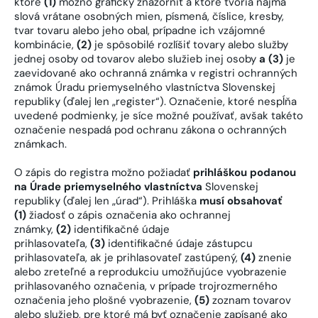
ktoré
(1)
možno graficky znázorniť a ktoré tvoria najmä
slová vrátane osobných mien, písmená, číslice, kresby,
tvar tovaru alebo jeho obal, prípadne ich vzájomné
kombinácie,
(2)
je spôsobilé rozlíšiť tovary alebo služby
jednej osoby od tovarov alebo služieb inej osoby
a (3)
je
zaevidované ako ochranná známka v registri ochranných
známok Úradu priemyselného vlastníctva Slovenskej
republiky (ďalej len „register“). Označenie, ktoré nespĺňa
uvedené podmienky, je síce možné používať, avšak takéto
označenie nespadá pod ochranu zákona o ochranných
známkach.
O zápis do registra možno požiadať
prihláškou podanou
na Úrade priemyselného vlastníctva
Slovenskej
republiky (ďalej len „úrad“). Prihláška
musí obsahovať
(1)
žiadosť o zápis označenia ako ochrannej
známky,
(2)
identifikačné údaje
prihlasovateľa,
(3)
identifikačné údaje zástupcu
prihlasovateľa, ak je prihlasovateľ zastúpený,
(4)
znenie
alebo zreteľné a reprodukciu umožňujúce vyobrazenie
prihlasovaného označenia, v prípade trojrozmerného
označenia jeho plošné vyobrazenie,
(5)
zoznam tovarov
alebo služieb, pre ktoré má byť označenie zapísané ako