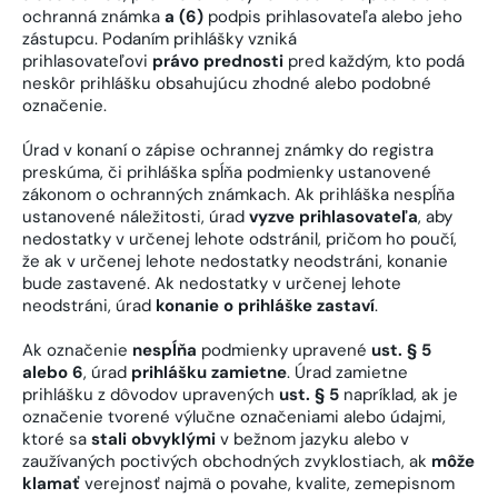
ochranná známka
a (6)
podpis prihlasovateľa alebo jeho
zástupcu. Podaním prihlášky vzniká
prihlasovateľovi
právo prednosti
pred každým, kto podá
neskôr prihlášku obsahujúcu zhodné alebo podobné
označenie.
Úrad v konaní o zápise ochrannej známky do registra
preskúma, či prihláška spĺňa podmienky ustanovené
zákonom o ochranných známkach. Ak prihláška nespĺňa
ustanovené náležitosti, úrad
vyzve prihlasovateľa
, aby
nedostatky v určenej lehote odstránil, pričom ho poučí,
že ak v určenej lehote nedostatky neodstráni, konanie
bude zastavené. Ak nedostatky v určenej lehote
neodstráni, úrad
konanie o prihláške zastaví
.
Ak označenie
nespĺňa
podmienky upravené
ust. § 5
alebo 6
, úrad
prihlášku zamietne
. Úrad zamietne
prihlášku z dôvodov upravených
ust. § 5
napríklad, ak je
označenie tvorené výlučne označeniami alebo údajmi,
ktoré sa
stali obvyklými
v bežnom jazyku alebo v
zaužívaných poctivých obchodných zvyklostiach, ak
môže
klamať
verejnosť najmä o povahe, kvalite, zemepisnom