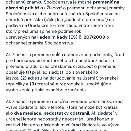
ochrannú známku Spoločenstva je možné
premeniť na
národnú prihlášku
. Žiadosť o premenu ochrannej známky
Spoločenstva alebo ochrannú známku Spoločenstva na
národnú prihlášku (ďalej len „žiadosť o premenu“) sa
podáva na Úrade pre harmonizáciu vnútorného trhu,
ktorý preskúma splnenie podmienok
upravených
nariadením Rady (ES) č. 207/2009
o
ochrannej známke Spoločenstva.
Ak žiadosť o premenu spĺňa ustanovené podmienky, Úrad
pre harmonizáciu vnútorného trhu postúpi žiadosť o
premenu úradu. Úrad preskúma, či žiadosť o premenu
obsahuje
(1)
preklad žiadosti do slovenského
jazyka,
(2)
adresu na doručovanie na území Slovenskej
republiky
a (3)
zreteľné a reprodukciu umožňujúce
vyobrazenie prihlasovaného označenia.
Ak žiadosť o premenu nespĺňa uvedené podmienky, úrad
vyzve žiadateľa, aby v lehote, ktorá nemôže byť kratšia
ako
dva mesiace, nedostatky odstránil
. Ak žiadateľ v
určenej lehote nedostatky neodstráni, úrad konanie
zastaví. Na tento následok musí úrad žiadateľa vo výzve
upozorniť. O prihláške, ktorá vznikla premenou na