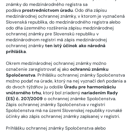
známky do medzinárodného registra sa
podáva
prostredníctvom úradu
. Odo dňa zápisu
medzinárodnej ochrannej známky, v ktorom je vyznačená
Slovenská republika, do medzinárodného registra alebo
odo dňa územného rozšírenia zápisu medzinárodnej
ochrannej známky pre Slovenskú republiku v
medzinárodnom registri má zápis medzinárodnej
ochrannej známky
ten istý účinok ako národná
prihláška
.
Okrem medzinárodnej ochrannej známky možno
označenie zaregistrovať aj ako
ochrannú známku
Spoločenstva
. Prihlášku ochrannej známky Spoločenstva
možno podať na úrade, ktorý na nej vyznačí deň podania a
do dvoch týždňov ju odošle
Úradu pre harmonizáciu
vnútorného trhu
, ktorý bol zriadený
nariadením Rady
(ES) č. 207/2009
o ochrannej známke Spoločenstva.
Zápis ochrannej známky Spoločenstva v registri
Spoločenstva má na území Slovenskej republiky rovnaké
účinky ako zápis ochrannej známky zapísanej v registri.
Prihlášku ochrannej známky Spoločenstva alebo