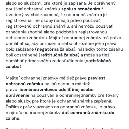
alebo so službami, pre ktoré je zapísaná. Je oprávnený
používať ochrannú známku
spolu s označením ®
.
Uvedený symbol znamená, že ochranná známka je
registrovaná. Iné osoby nemajú právo používať
registrovanú ochrannú známku, ani nemôžu používať
označenia zhodné alebo podobné s registrovanou
ochrannou známkou. Majiteľ ochrannej známky má právo
domáhať sa, aby porušenie alebo ohrozenie jeho práva
bolo zakázané (
negatórna žaloba
), následky tohto zásahu
boli odstránené (
reštitučná žaloba
) a môže sa tiež
domáhať primeraného zadosťučinenia (
satisfakčná
žaloba
).
Majiteľ ochrannej známky má tiež právo
previesť
ochrannú známku
na inú osobu a má tiež
právo
licenčnou zmluvou udeliť inej osobe
oprávnenie
na používanie ochrannej známky pre tovary
alebo služby, pre ktoré je ochranná známka zapísaná.
Ďalším z práv viazaných na ochrannú známku, je právo
majiteľa ochrannej známky
dať ochrannú známku do
zálohu
.