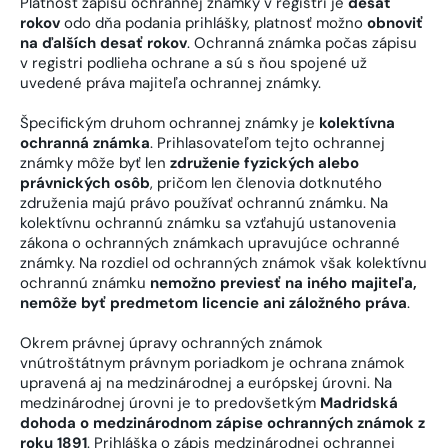
Platnosť zápisu ochrannej známky v registri je
desať
rokov
odo dňa podania prihlášky, platnosť možno
obnoviť
na ďalších desať rokov
. Ochranná známka počas zápisu
v registri podlieha ochrane a sú s ňou spojené už
uvedené práva majiteľa ochrannej známky.
Špecifickým druhom ochrannej známky je
kolektívna
ochranná známka
. Prihlasovateľom tejto ochrannej
známky môže byť len
združenie fyzických alebo
právnických osôb
, pričom len členovia dotknutého
združenia majú právo používať ochrannú známku. Na
kolektívnu ochrannú známku sa vzťahujú ustanovenia
zákona o ochranných známkach upravujúce ochranné
známky. Na rozdiel od ochranných známok však kolektívnu
ochrannú známku
nemožno previesť na iného majiteľa,
nemôže byť predmetom licencie ani záložného práva
.
Okrem právnej úpravy ochranných známok
vnútroštátnym právnym poriadkom je ochrana známok
upravená aj na medzinárodnej a európskej úrovni. Na
medzinárodnej úrovni je to predovšetkým
Madridská
dohoda o medzinárodnom zápise ochranných známok z
roku 1891
. Prihláška o zápis medzinárodnej ochrannej