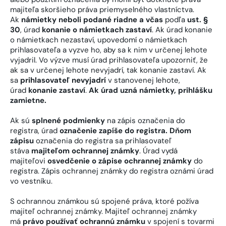
majiteľa skoršieho práva priemyselného vlastníctva.
Ak
námietky neboli podané riadne a včas
podľa
ust. §
30
, úrad
konanie o námietkach zastaví
. Ak úrad konanie
o námietkach nezastaví, upovedomí o námietkach
prihlasovateľa a vyzve ho, aby sa k nim v určenej lehote
vyjadril. Vo výzve musí úrad prihlasovateľa upozorniť, že
ak sa v určenej lehote nevyjadrí, tak konanie zastaví. Ak
sa
prihlasovateľ nevyjadrí
v stanovenej lehote,
úrad
konanie zastaví
.
Ak úrad uzná námietky, prihlášku
zamietne.
Ak sú
splnené podmienky
na zápis označenia do
registra, úrad
označenie zapíše do registra. Dňom
zápisu
označenia do registra sa prihlasovateľ
stáva
majiteľom ochrannej známky
. Úrad vydá
majiteľovi
osvedčenie o zápise ochrannej známky
do
registra. Zápis ochrannej známky do registra oznámi úrad
vo vestníku.
S ochrannou známkou sú spojené práva, ktoré požíva
majiteľ ochrannej známky. Majiteľ ochrannej známky
má
právo používať ochrannú známku
v spojení s tovarmi