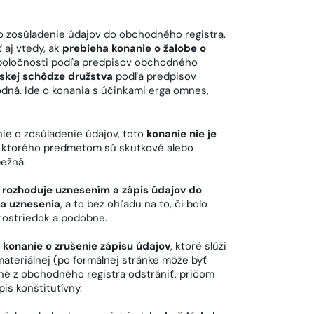
o zosúladenie údajov do obchodného registra.
 aj vtedy, ak
prebieha konanie o žalobe o
poločnosti podľa predpisov obchodného
nskej schôdze družstva
podľa predpisov
dná. Ide o konania s účinkami erga omnes,
ie o zosúladenie údajov, toto
konanie nie je
, ktorého predmetom sú skutkové alebo
bežná.
rozhoduje uznesením a zápis údajov do
ia uznesenia
, a to bez ohľadu na to, či bolo
rostriedok a podobne.
e
konanie o zrušenie zápisu údajov
, ktoré slúži
ateriálnej (po formálnej stránke môže byť
ebné z obchodného registra odstrániť, pričom
is konštitutívny.