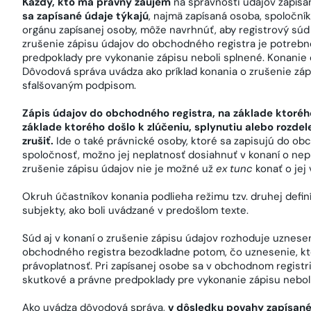
Každý, kto má právny záujem
na správnosti údajov zapís
sa zapísané údaje týkajú
, najmä zapísaná osoba, spoloční
orgánu zapísanej osoby, môže navrhnúť, aby registrový súd
zrušenie zápisu údajov do obchodného registra je potrebn
predpoklady pre vykonanie zápisu neboli splnené. Konanie o
Dôvodová správa uvádza ako príklad konania o zrušenie zápis
sfalšovaným podpisom.
Zápis údajov do obchodného registra, na základe ktorého
základe ktorého došlo k zlúčeniu, splynutiu alebo rozdel
zrušiť.
Ide o také právnické osoby, ktoré sa zapisujú do o
spoločnosť, možno jej neplatnosť dosiahnuť v konaní o nep
zrušenie zápisu údajov nie je možné už
ex tunc
konať o jej 
Okruh účastníkov konania podlieha režimu tzv. druhej definí
subjekty, ako boli uvádzané v predošlom texte.
Súd aj v konaní o zrušenie zápisu údajov rozhoduje uznesen
obchodného registra bezodkladne potom, čo uznesenie, k
právoplatnosť. Pri zapísanej osobe sa v obchodnom registr
skutkové a právne predpoklady pre vykonanie zápisu nebol
Ako uvádza dôvodová správa,
v dôsledku povahy zapísané