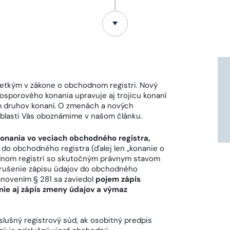
etkým v zákone o obchodnom registri. Nový
sporového konania upravuje aj trojicu konaní
m druhov konaní. O zmenách a nových
oblasti Vás oboznámime v našom článku.
onania vo veciach obchodného registra,
 do obchodného registra (ďalej len „konanie o
dnom registri so skutočným právnym stavom
rušenie zápisu údajov do obchodného
tanovením § 281 sa zaviedol
pojem zápis
ie aj zápis zmeny údajov a výmaz
slušný registrový súd, ak osobitný predpis