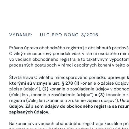
VYDANIE:
ULC PRO BONO 3/2016
Právna úprava obchodného registra je obsiahnutá predovš
Civilný mimosporový poriadok však v rámci osobitého mimo
vo veciach obchodného registra, a to taxatívnym výpočto
procesných postupoch v rámci osobitných konaní v tejto 
Štvrtá hlava Civilného mimosporového poriadku upravuje
k
ktorými sú v zmysle ust. § 278 (1)
konanie o zápise údajov
zápise údajov“),
(2)
konanie o zosúladenie údajov v obcho
(ďalej len „konanie o zosúladenie údajov“)
a (3)
konanie o z
registra (ďalej len „konanie o zrušenie zápisu údajov“). Us
údajov
.
Zápisom údajov do obchodného registra sa rozum
zapísaných údajov.
Na konania vo veciach obchodného registra je kauzálne prí