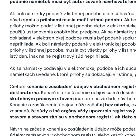
podanie námietok musí byť autorizované navrhovateľom, 
Ak boli námietky podané v listinnej podobe a ich súčasťou j
návrh
spolu s prílohami musia mať listinnú podobu
. Ak b
prílohy možno podať v listinnej podobe alebo v elektronicke
použijú ustanovenia osobitného predpisu. Ak sa námietky p
dokladané v elektronickej podobe musia byť podané spolu s
neprihliada. Ak boli námietky podané v elektronickej podob
prílohy v listinnej podobe, musia byť všetky prílohy v list
istý deň, inak na ne registrový súd neprihliada.
Ak sa námietky podávajú v elektronickej podobe a ich súčas
námietkach uvedené, ktoré prílohy sa dokladajú v listinnej
Cieľom
konania o zosúladení údajov v obchodnom registri
deklaratórna
. Konaním o zosúladenie údajov sa má dosia
skutočným právnym stavom
inak, ako na základe návrhu 
Konanie o zosúladenie údajov môže začať
aj bez návrhu
,
ex
znamená, že
súdy a iné orgány vždy upozornia registro
stavom a stavom zápisu v obchodnom registri, ak tieto sk
Návrh na začatie konania o zosúladenie údajov môže poda
údajov
zapísaných v obchodnom registri alebo každý, koho 