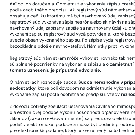
dní
od ich doručenia. Odmietnutie vykonania zápisu presk
podľa osobitného predpisu. Ak registrový súd námietkam vy
obsahuje deň, ku ktorému má byť navrhovaný údaj zapísaný
registrový súd vykonáva zápis neskôr alebo ak návrh na z
navrhovaný údaj zapísaný, zapíše sa navrhovaný údaj ku d
vykonaní zápisu registrový súd vydá potvrdenie, ktoré bez
uvedie obsah vykonaného zápisu. Po zápise vydá registrový
bezodkladne odošle navrhovateľovi. Námietky proti vykonan
Registrový súd námietkam môže vyhovieť, rovnako tak nemu
sú splnené podmienky na vykonanie zápisu a
o zamietnutí
tomuto uzneseniu je prípustné odvolanie
.
O námietkach rozhoduje sudca.
Sudca nerozhodne v príp
nedostatky
, ktoré boli dôvodom na odmietnutie vykonani
vykonanie zápisu podľa osobitného predpisu. Vtedy
rozhod
Z dôvodu potreby zosúladiť ustanovenia Civilného mimospo
o elektronickej podobe výkonu pôsobnosti orgánov verejne
zákonov (zákon o e-Governmente) sa precizovalo elektro
podať v elektronickej podobe a musia byť podané prostred
pre elektronické podanie, ktorý je zverejnený na ústrednom