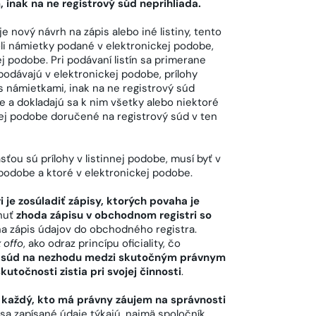
inak na ne registrový súd neprihliada.
e nový návrh na zápis alebo iné listiny, tento
oli námietky podané v elektronickej podobe,
j podobe. Pri podávaní listín sa primerane
odávajú v elektronickej podobe, prílohy
 námietkami, inak na ne registrový súd
e a dokladajú sa k nim všetky alebo niektoré
innej podobe doručené na registrový súd v ten
ťou sú prílohy v listinnej podobe, musí byť v
 podobe a ktoré v elektronickej podobe.
 je zosúladiť zápisy, ktorých povaha je
hnuť
zhoda zápisu v obchodnom registri so
na zápis údajov do obchodného registra.
 offo
, ako odraz princípu oficiality, čo
vý súd na nezhodu medzi skutočným právnym
utočnosti zistia pri svojej činnosti
.
ť
každý, kto má právny záujem na správnosti
sa zapísané údaje týkajú, najmä spoločník