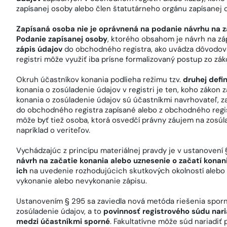
zapísanej osoby alebo člen štatutárneho orgánu zapísanej 
Zapísaná osoba nie je oprávnená na podanie návrhu na z
Podanie zapísanej osoby
, ktorého obsahom je návrh na zá
zápis údajov
do obchodného registra, ako uvádza dôvodov
registri môže využiť iba prísne formalizovaný postup zo zá
Okruh účastníkov konania podlieha režimu tzv.
druhej defi
konania o zosúladenie údajov v registri je ten, koho zákon 
konania o zosúladenie údajov sú účastníkmi navrhovateľ, z
do obchodného registra zapísané alebo z obchodného regi
môže byť tiež osoba, ktorá osvedčí právny záujem na zosúl
napríklad o veriteľov.
Vychádzajúc z princípu materiálnej pravdy je v ustanoven
návrh na začatie konania alebo uznesenie o začatí konan
ich
na uvedenie rozhodujúcich skutkových okolností alebo
vykonanie alebo nevykonanie zápisu.
Ustanovením § 295 sa zaviedla nová metóda riešenia spo
zosúladenie údajov, a to
povinnosť registrového súdu nari
medzi účastníkmi sporné
. Fakultatívne môže súd nariadiť 