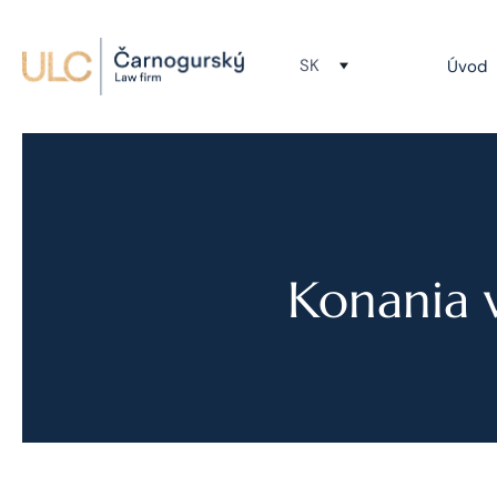
SK
Úvod
Konania 