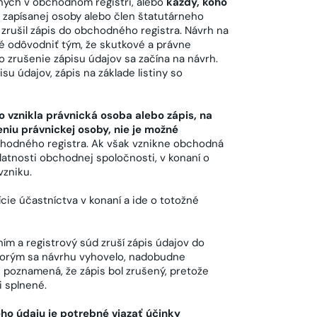
aných v obchodnom registri, alebo
každý, koho
k zapísanej osoby alebo člen štatutárneho
 zrušil zápis do obchodného registra. Návrh na
é odôvodniť tým, že skutkové a právne
 zrušenie zápisu údajov sa začína na návrh.
u údajov, zápis na základe listiny so
 vznikla právnická osoba alebo zápis, na
eniu právnickej osoby, nie je možné
bchodného registra. Ak však vznikne obchodná
latnosti obchodnej spoločnosti, v konaní o
vzniku.
cie účastníctva v konaní a ide o totožné
ím a registrový súd zruší zápis údajov do
torým sa návrhu vyhovelo, nadobudne
i poznamená, že zápis bol zrušený, pretože
i splnené.
ho údaju je potrebné viazať účinky