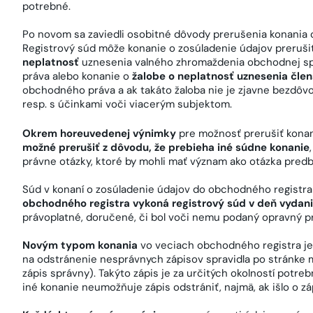
potrebné.
Po novom sa zaviedli osobitné dôvody prerušenia konania 
Registrový súd môže konanie o zosúladenie údajov prerušiť
neplatnosť
uznesenia valného zhromaždenia obchodnej s
práva alebo konanie o
žalobe o neplatnosť uznesenia čle
obchodného práva a ak takáto žaloba nie je zjavne bezdôvo
resp. s účinkami voči viacerým subjektom.
Okrem horeuvedenej výnimky
pre možnosť prerušiť konan
možné prerušiť z dôvodu, že prebieha iné súdne konanie
právne otázky, ktoré by mohli mať význam ako otázka pred
Súd v konaní o zosúladenie údajov do obchodného registra
obchodného registra vykoná registrový súd v deň vydan
právoplatné, doručené, či bol voči nemu podaný opravný p
Novým typom konania
vo veciach obchodného registra j
na odstránenie nesprávnych zápisov spravidla po stránke m
zápis správny). Takýto zápis je za určitých okolností potr
iné konanie neumožňuje zápis odstrániť, najmä, ak išlo o záp