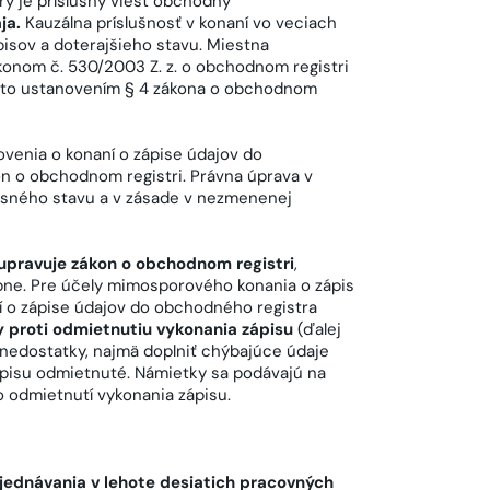
ý je príslušný viesť obchodný
ja.
Kauzálna príslušnosť v konaní vo veciach
isov a doterajšieho stavu. Miestna
konom č. 530/2003 Z. z. o obchodnom registri
 a to ustanovením § 4 zákona o obchodnom
venia o konaní o zápise údajov do
n o obchodnom registri. Právna úprava v
sného stavu a v zásade v nezmenenej
upravuje zákon o obchodnom registri
,
bne. Pre účely mimosporového konania o zápis
aní o zápise údajov do obchodného registra
 proti odmietnutiu vykonania zápisu
(ďalej
 nedostatky, najmä doplniť chýbajúce údaje
ápisu odmietnuté. Námietky sa podávajú na
 odmietnutí vykonania zápisu.
jednávania v lehote desiatich pracovných