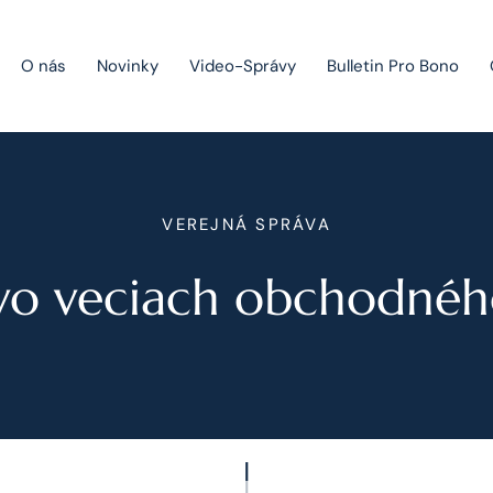
O nás
Novinky
Video-Správy
Bulletin Pro Bono
Public Private Partnership
VEREJNÁ SPRÁVA
Riešenie sporov
vo veciach obchodného
Fúzie a akvizície
Právo obchodných spoločností
Právo hospodárskej súťaže