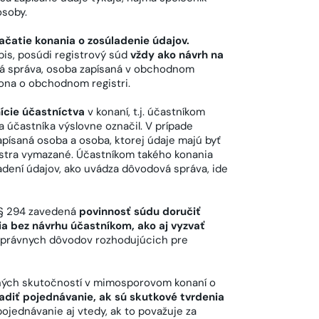
osoby.
ačatie konania o zosúladenie údajov.
pis, posúdi registrový súd
vždy ako návrh na
á správa, osoba zapísaná v obchodnom
kona o obchodnom registri.
nície účastníctva
v konaní, t.j. účastníkom
za účastníka výslovne označil. V prípade
apísaná osoba a osoba, ktorej údaje majú byť
stra vymazané. Účastníkom takého konania
adení údajov, ako uvádza dôvodová správa, ide
í § 294 zavedená
povinnosť súdu doručiť
ia bez návrhu účastníkom, ako aj vyzvať
 právnych dôvodov rozhodujúcich pre
rných skutočností v mimosporovom konaní o
adiť pojednávanie, ak sú skutkové tvrdenia
pojednávanie aj vtedy, ak to považuje za