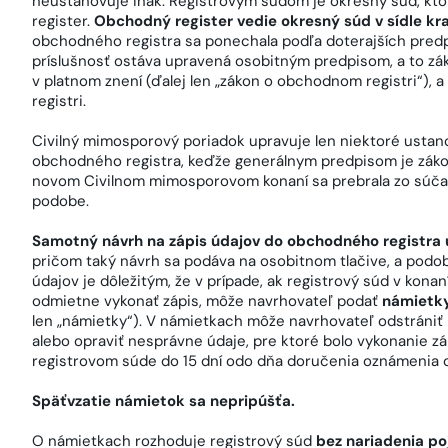
neustanovuje inak. Registrovým súdom je okresný súd, ktor
register.
Obchodný register vedie okresný súd v sídle kra
obchodného registra sa ponechala podľa doterajších predp
príslušnosť ostáva upravená osobitným predpisom, a to zá
v platnom znení (ďalej len „zákon o obchodnom registri“),
registri.
Civilný mimosporový poriadok upravuje len niektoré ustano
obchodného registra, keďže generálnym predpisom je záko
novom Civilnom mimosporovom konaní sa prebrala zo súča
podobe.
Samotný návrh na zápis údajov do obchodného registra 
pričom taký návrh sa podáva na osobitnom tlačive, a podo
údajov je dôležitým, že v prípade, ak registrový súd v kon
odmietne vykonať zápis, môže navrhovateľ podať
námietky
len „námietky“). V námietkach môže navrhovateľ odstrániť
alebo opraviť nesprávne údaje, pre ktoré bolo vykonanie z
registrovom súde do 15 dní odo dňa doručenia oznámenia o
Späťvzatie námietok sa nepripúšťa.
O námietkach rozhoduje registrový súd
bez nariadenia po