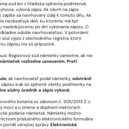
úma súd len z hľadiska splnenia podmienok
hovie, vykoná zápis. Ak návrh na zápis
, zapíše sa navrhovaný údaj k tomuto dňu. Ak
ápis neobsahuje deň, ku ktorému má byť
ňu nasledujúcemu po dni vykonania zápisu. O
odkladne odošle navrhovateľovi. V potvrdení
 súd výpis z obchodného registra, ktorý
iu zápisu nie sú prípustné.
sí. Registrový súd námietky zamietne, ak nie
 námietok rozhodne uznesením. Proti
ade
, ak navrhovateľ podal námietky,
odstránil
a zápisu a ak sú splnené všetky podmienky na
ne súdny úradník a zápis vykoná
.
rového konania so zákonom č. 305/2013 Z. z.
j moci a o zmene a doplnení niektorých
nické podanie námietok. Námietky možno
níctvom príslušného elektronického formulára
 portáli verejnej správy.
Elektronické