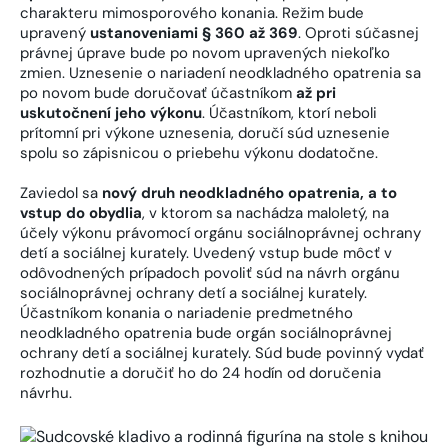
charakteru mimosporového konania. Režim bude
upravený
ustanoveniami § 360 až 369
. Oproti súčasnej
právnej úprave bude po novom upravených niekoľko
zmien. Uznesenie o nariadení neodkladného opatrenia sa
po novom bude doručovať účastníkom
až pri
uskutočnení jeho výkonu
. Účastníkom, ktorí neboli
prítomní pri výkone uznesenia, doručí súd uznesenie
spolu so zápisnicou o priebehu výkonu dodatočne.
Zaviedol sa
nový druh neodkladného opatrenia, a to
vstup do obydlia
, v ktorom sa nachádza maloletý, na
účely výkonu právomocí orgánu sociálnoprávnej ochrany
detí a sociálnej kurately. Uvedený vstup bude môcť v
odôvodnených prípadoch povoliť súd na návrh orgánu
sociálnoprávnej ochrany detí a sociálnej kurately.
Účastníkom konania o nariadenie predmetného
neodkladného opatrenia bude orgán sociálnoprávnej
ochrany detí a sociálnej kurately. Súd bude povinný vydať
rozhodnutie a doručiť ho do 24 hodín od doručenia
návrhu.