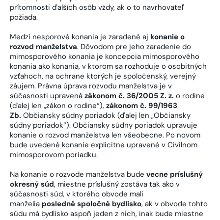
prítomnosti ďalších osôb vždy, ak o to navrhovateľ
požiada.
Medzi nesporové konania je zaradené aj
konanie o
rozvod manželstva
. Dôvodom pre jeho zaradenie do
mimosporového konania je koncepcia mimosporového
konania ako konania, v ktorom sa rozhoduje o osobitných
vzťahoch, na ochrane ktorých je spoločenský, verejný
záujem. Právna úprava rozvodu manželstva je v
súčasnosti upravená
zákonom č. 36/2005 Z. z.
o rodine
(ďalej len „zákon o rodine“),
zákonom č. 99/1963
Zb.
Občiansky súdny poriadok (ďalej len „Občiansky
súdny poriadok“). Občiansky súdny poriadok upravuje
konanie o rozvod manželstva len všeobecne. Po novom
bude uvedené konanie explicitne upravené v Civilnom
mimosporovom poriadku.
Na konanie o rozvode manželstva bude
vecne príslušný
okresný súd
, miestne príslušný zostáva tak ako v
súčasnosti súd, v ktorého obvode mali
manželia
posledné spoločné bydlisko
, ak v obvode tohto
súdu má bydlisko aspoň jeden z nich, inak bude miestne