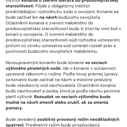
inštitút
konania o zverení dieťaťa do predosvojiteľskej
starostlivosti
. Pôjde o obligatórny inštitút
predchádzajúci rozhodnutiu súdu o osvojení. Konanie sa
bude začínať len
na návrh
budúceho osvojiteľa.
Účastníkmi konania o zverení maloletého do
predosvojiteľskej starostlivosti budú tí, ktorí by nimi boli v
konaní o osvojenie. O zverení maloletého do
predosvojiteľskej starostlivosti súd rozhodne uznesením,
pričom vo výroku uznesenia súd vymedzí rozsah práv a
povinností budúceho osvojiteľa k maloletému.
Novoupraveným konaním bude konanie
vo veciach
výživného plnoletých osôb
. Ide o konanie v súčasnosti
upravené zákonom o rodine. Podľa novej právnej úpravy
sa konanie bude začínať na návrh a miestne príslušný
bude všeobecný súd navrhovateľa. Účastníkmi konania
budú navrhovateľ a osoba, ktorá je podľa návrhu povinná
platiť výživné.
Rozsudok vo veciach výživného bude
možné na návrh zmeniť alebo zrušiť, ak sa zmenia
pomery.
Bude zavedený
osobitný procesný režim neodkladných
opatrení
. Predmetný režim bude prispôsobený