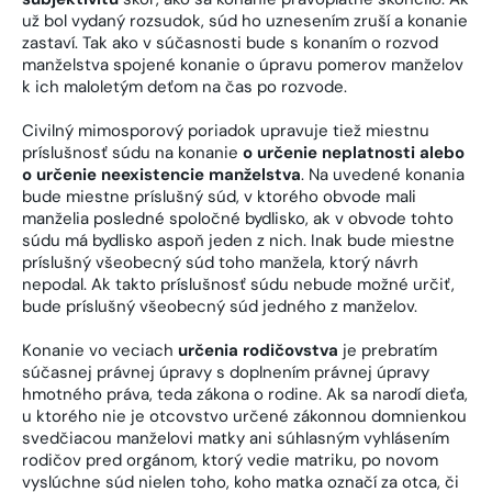
už bol vydaný rozsudok, súd ho uznesením zruší a konanie
zastaví. Tak ako v súčasnosti bude s konaním o rozvod
manželstva spojené konanie o úpravu pomerov manželov
k ich maloletým deťom na čas po rozvode.
Civilný mimosporový poriadok upravuje tiež miestnu
príslušnosť súdu na konanie
o určenie neplatnosti alebo
o určenie neexistencie manželstva
. Na uvedené konania
bude miestne príslušný súd, v ktorého obvode mali
manželia posledné spoločné bydlisko, ak v obvode tohto
súdu má bydlisko aspoň jeden z nich. Inak bude miestne
príslušný všeobecný súd toho manžela, ktorý návrh
nepodal. Ak takto príslušnosť súdu nebude možné určiť,
bude príslušný všeobecný súd jedného z manželov.
Konanie vo veciach
určenia rodičovstva
je prebratím
súčasnej právnej úpravy s doplnením právnej úpravy
hmotného práva, teda zákona o rodine. Ak sa narodí dieťa,
u ktorého nie je otcovstvo určené zákonnou domnienkou
svedčiacou manželovi matky ani súhlasným vyhlásením
rodičov pred orgánom, ktorý vedie matriku, po novom
vyslúchne súd nielen toho, koho matka označí za otca, či