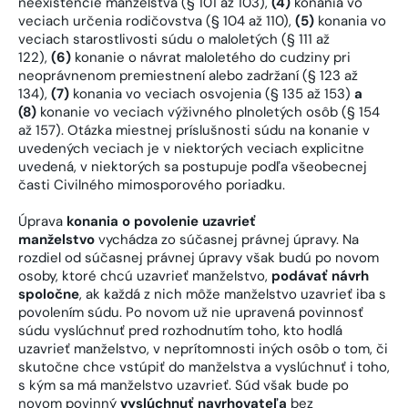
neexistencie manželstva (§ 101 až 103),
(4)
konania vo
veciach určenia rodičovstva (§ 104 až 110),
(5)
konania vo
veciach starostlivosti súdu o maloletých (§ 111 až
122),
(6)
konanie o návrat maloletého do cudziny pri
neoprávnenom premiestnení alebo zadržaní (§ 123 až
134),
(7)
konania vo veciach osvojenia (§ 135 až 153)
a
(8)
konanie vo veciach výživného plnoletých osôb (§ 154
až 157). Otázka miestnej príslušnosti súdu na konanie v
uvedených veciach je v niektorých veciach explicitne
uvedená, v niektorých sa postupuje podľa všeobecnej
časti Civilného mimosporového poriadku.
Úprava
konania o povolenie uzavrieť
manželstvo
vychádza zo súčasnej právnej úpravy. Na
rozdiel od súčasnej právnej úpravy však budú po novom
osoby, ktoré chcú uzavrieť manželstvo,
podávať návrh
spoločne
, ak každá z nich môže manželstvo uzavrieť iba s
povolením súdu. Po novom už nie upravená povinnosť
súdu vyslúchnuť pred rozhodnutím toho, kto hodlá
uzavrieť manželstvo, v neprítomnosti iných osôb o tom, či
skutočne chce vstúpiť do manželstva a vyslúchnuť i toho,
s kým sa má manželstvo uzavrieť. Súd však bude po
novom povinný
vyslúchnuť navrhovateľa
bez