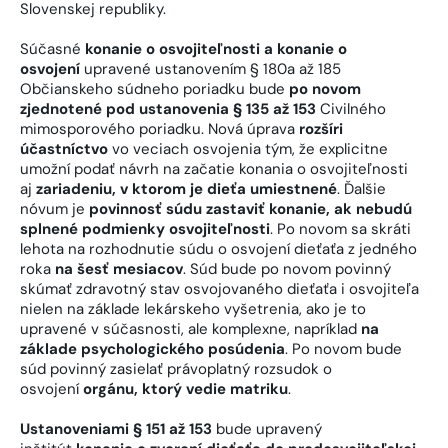
Slovenskej republiky.
Súčasné
konanie o osvojiteľnosti a konanie o
osvojení
upravené ustanovením § 180a až 185
Občianskeho súdneho poriadku bude
po novom
zjednotené pod ustanovenia § 135 až 153
Civilného
mimosporového poriadku. Nová úprava
rozšíri
účastníctvo
vo veciach osvojenia tým, že explicitne
umožní podať návrh na začatie konania o osvojiteľnosti
aj
zariadeniu, v ktorom je dieťa umiestnené
. Ďalšie
nóvum je
povinnosť súdu zastaviť konanie, ak nebudú
splnené podmienky osvojiteľnosti
. Po novom sa skráti
lehota na rozhodnutie súdu o osvojení dieťaťa z jedného
roka
na šesť mesiacov
. Súd bude po novom povinný
skúmať zdravotný stav osvojovaného dieťaťa i osvojiteľa
nielen na základe lekárskeho vyšetrenia, ako je to
upravené v súčasnosti, ale komplexne, napríklad
na
základe psychologického posúdenia
. Po novom bude
súd povinný zasielať právoplatný rozsudok o
osvojení
orgánu, ktorý vedie matriku
.
Ustanoveniami § 151 až 153
bude upravený