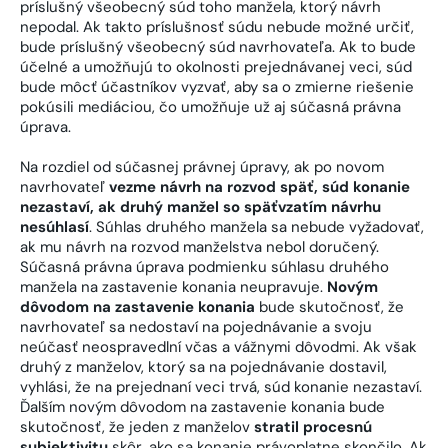
príslušný všeobecný súd toho manžela, ktorý návrh
nepodal. Ak takto príslušnosť súdu nebude možné určiť,
bude príslušný všeobecný súd navrhovateľa. Ak to bude
účelné a umožňujú to okolnosti prejednávanej veci, súd
bude môcť účastníkov vyzvať, aby sa o zmierne riešenie
pokúsili mediáciou, čo umožňuje už aj súčasná právna
úprava.
Na rozdiel od súčasnej právnej úpravy, ak po novom
navrhovateľ
vezme návrh na rozvod späť, súd konanie
nezastaví, ak druhý manžel so späťvzatím návrhu
nesúhlasí
. Súhlas druhého manžela sa nebude vyžadovať,
ak mu návrh na rozvod manželstva nebol doručený.
Súčasná právna úprava podmienku súhlasu druhého
manžela na zastavenie konania neupravuje.
Novým
dôvodom na zastavenie konania
bude skutočnosť, že
navrhovateľ sa nedostaví na pojednávanie a svoju
neúčasť neospravedlní včas a vážnymi dôvodmi. Ak však
druhý z manželov, ktorý sa na pojednávanie dostavil,
vyhlási, že na prejednaní veci trvá, súd konanie nezastaví.
Ďalším novým dôvodom na zastavenie konania bude
skutočnosť, že jeden z manželov
stratil procesnú
subjektivitu
skôr, ako sa konanie právoplatne skončilo. Ak