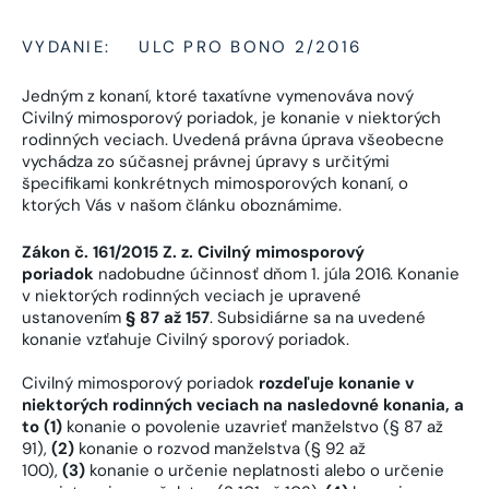
VYDANIE:
ULC PRO BONO 2/2016
Jedným z konaní, ktoré taxatívne vymenováva nový
Civilný mimosporový poriadok, je konanie v niektorých
rodinných veciach. Uvedená právna úprava všeobecne
vychádza zo súčasnej právnej úpravy s určitými
špecifikami konkrétnych mimosporových konaní, o
ktorých Vás v našom článku oboznámime.
Zákon č. 161/2015 Z. z. Civilný mimosporový
poriadok
nadobudne účinnosť dňom 1. júla 2016. Konanie
v niektorých rodinných veciach je upravené
ustanovením
§ 87 až 157
. Subsidiárne sa na uvedené
konanie vzťahuje Civilný sporový poriadok.
Civilný mimosporový poriadok
rozdeľuje konanie v
niektorých rodinných veciach na nasledovné konania, a
to (1)
konanie o povolenie uzavrieť manželstvo (§ 87 až
91),
(2)
konanie o rozvod manželstva (§ 92 až
100),
(3)
konanie o určenie neplatnosti alebo o určenie