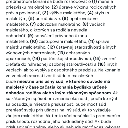
predmetnom konaní sa bude rozhodovať o
(1)
mene a
priezvisku maloletého,
(2)
úprave výkonu rodičovských
práv a povinností,
(3)
výžive maloletého,
(4)
styku s
maloletým,
(5)
poručníctve,
(6)
opatrovníctve
maloletého,
(7)
odovzdaní maloletého,
(8)
veciach
maloletého, o ktorých sa rodičia nevedia
dohodnúť,
(9)
schválení právneho úkonu
maloletého,
(10)
zastupovaní maloletého,
(11)
správe
majetku maloletého,
(12)
ústavnej starostlivosti a iných
výchovných opatreniach,
(13)
ochranných
opatreniach,
(14)
pestúnskej starostlivosti,
(15)
zverení
dieťaťa do náhradnej osobnej starostlivosti
a (16)
iných
veciach, ak to vyplýva z osobitného predpisu. Na konanie
vo veciach starostlivosti súdu o maloletých
bude
miestne príslušný súd, v ktorého obvode má
maloletý v čase začatia konania bydlisko určené
dohodou rodičov alebo iným zákonným spôsobom
. Ak
sa zákonným spôsobom zmenia okolnosti, podľa ktorých
sa posudzuje miestna príslušnosť, bude môcť súd
preniesť svoju príslušnosť na iný súd, ak to vyžaduje
záujem maloletého. Ak tento súd nesúhlasí s prenesením
príslušnosti, rozhodne jeho nadriadený súd. Ak bude
príslušný súd známy, alebo ak nebude môcť včas vykonať