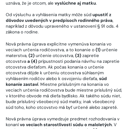
uznáva, že je otcom, ale
vyslúchne aj matku
.
Od výsluchu a vyhlásenia matky môže súd
upustiť z
dôvodov uvedených v predpisoch rodinného práva
,
napríklad z dôvodu upraveného v ustanovení § 91 ods. 4
zákona o rodine.
Nová právna úprava explicitne vymenúva konania vo
veciach určenia rodičovstva, a to konanie o
(1)
určenie
materstva,
(2)
určenie otcovstva,
(3)
zapretie
otcovstva
a (4)
prípustnosti podania návrhu na zapretie
otcovstva dieťaťom. Ak počas konania o určenie
otcovstva dôjde k určeniu otcovstva súhlasným
vyhlásením rodičov alebo k osvojeniu dieťaťa,
súd
konanie zastaví
. Miestne príslušným na konania vo
veciach určenia rodičovstva bude miestne príslušný súd,
v ktorého obvode má dieťa bydlisko. Ak takého súdu niet,
bude príslušný všeobecný súd matky, inak všeobecný
súd toho, koho otcovstvo má byť určené alebo zapreté.
Nová právna úprava vymedzuje predmet rozhodovania v
konaní
vo veciach starostlivosti súdu o maloletých
. V