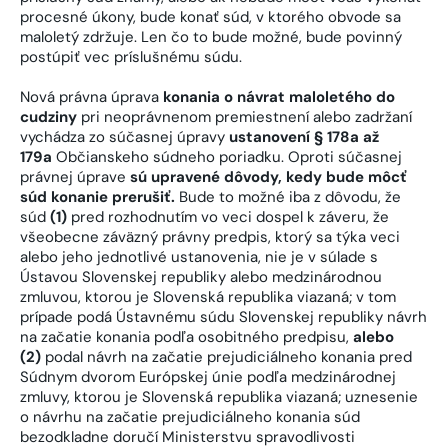
procesné úkony, bude konať súd, v ktorého obvode sa
maloletý zdržuje. Len čo to bude možné, bude povinný
postúpiť vec príslušnému súdu.
Nová právna úprava
konania o návrat maloletého do
cudziny
pri neoprávnenom premiestnení alebo zadržaní
vychádza zo súčasnej úpravy
ustanovení § 178a až
179a
Občianskeho súdneho poriadku. Oproti súčasnej
právnej úprave
sú upravené dôvody, kedy bude môcť
súd konanie prerušiť.
Bude to možné iba z dôvodu, že
súd
(1)
pred rozhodnutím vo veci dospel k záveru, že
všeobecne záväzný právny predpis, ktorý sa týka veci
alebo jeho jednotlivé ustanovenia, nie je v súlade s
Ústavou Slovenskej republiky alebo medzinárodnou
zmluvou, ktorou je Slovenská republika viazaná; v tom
prípade podá Ústavnému súdu Slovenskej republiky návrh
na začatie konania podľa osobitného predpisu,
alebo
(2)
podal návrh na začatie prejudiciálneho konania pred
Súdnym dvorom Európskej únie podľa medzinárodnej
zmluvy, ktorou je Slovenská republika viazaná; uznesenie
o návrhu na začatie prejudiciálneho konania súd
bezodkladne doručí Ministerstvu spravodlivosti