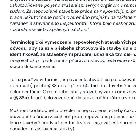
uskutočňované po jeho zrušení správnym orgánom v rámci
súdom. Za nepovolené stavebné práce sa nepovažujú prípr
práce uskutočnené podľa overeného projektu na základe 
nariadenia stavebného inšpektorátu, ktoré bolo neskôr z
rozhodnutia alebo správnym súdom.“
Terminologické vymedzenie nepovolených stavebných pr
dôvodu, aby sa už v priebehu zhotovovania stavby dalo
identifikovať, že stavebnými prácami už vzniká tzv. čiern
reagovať už pri podozrení s prípravou stavby, teda ešte s
štádiu dokončovania.
Teraz používaný termín „nepovolená stavba“ sa posudzoval
existovalo) podľa § 88 ods. 1 písm. b) starého stavebného 
dokumentácie. Okrem toho, starý stavebný zákon umožňova
v (§ 88a), ktoré bolo zavedené do stavebného zákona v rok
Možnosť dodatočného povolenia nepovolenej stavby časovo 
stavebného úradu zasiahnuť proti nepovolenej stavbe. Tak s
lebo stavebné úrady už nestačili včas reagovať ešte pred
nariadením zastavenia stavby).