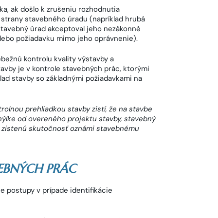
a, ak došlo k zrušeniu rozhodnutia
 strany stavebného úradu (napríklad hrubá
stavebný úrad akceptoval jeho nezákonné
lebo požiadavku mimo jeho oprávnenie).
bežnú kontrolu kvality výstavby a
vby je v kontrole stavebných prác, ktorými
úlad stavby so základnými požiadavkami na
trolnou prehliadkou stavby zistí, že na stavbe
ýlke od overeného projektu stavby, stavebný
a zistenú skutočnosť oznámi stavebnému
EBNÝCH PRÁC
e postupy v prípade identifikácie