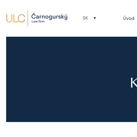
SK
Úvod
K