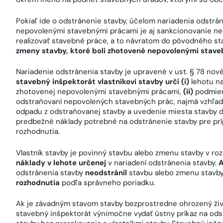
Pokiaľ ide o odstránenie stavby, účelom nariadenia odstrán
nepovolenými stavebnými prácami je aj sankcionovanie ne
realizovať stavebné práce, a to návratom do pôvodného st
zmeny stavby, ktoré boli zhotovené nepovolenými stav
Nariadenie odstránenia stavby je upravené v ust. § 78 nov
stavebný inšpektorát vlastníkovi stavby určí (i)
lehotu na
zhotovenej nepovolenými stavebnými prácami,
(ii)
podmienk
odstraňovaní nepovolených stavebných prác, najmä vzhľado
odpadu z odstraňovanej stavby a uvedenie miesta stavby
predbežné náklady potrebné na odstránenie stavby pre pr
rozhodnutia.
Vlastník stavby je povinný stavbu alebo zmenu stavby v ro
náklady v lehote určenej
v nariadení odstránenia stavby.
A
odstránenia stavby
neodstránil
stavbu alebo zmenu stavb
rozhodnutia
podľa správneho poriadku.
Ak je závadným stavom stavby bezprostredne ohrozený živ
stavebný inšpektorát výnimočne vydať ústny príkaz na ods