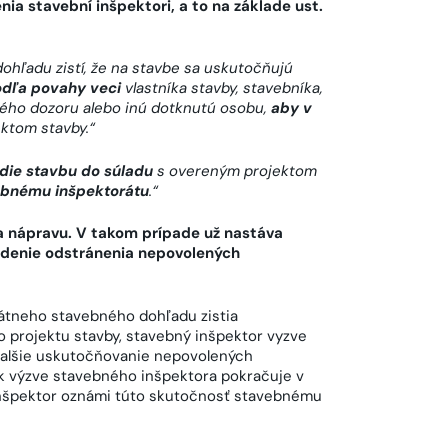
a stavební inšpektori, a to na základe ust.
ohľadu zistí, že na stavbe sa uskutočňujú
odľa povahy veci
vlastníka stavby, stavebníka,
ého dozoru alebo inú dotknutú osobu,
aby v
ktom stavby.
“
die stavbu do súladu
s overeným projektom
ebnému inšpektorátu
.
“
a nápravu. V takom prípade už nastáva
iadenie odstránenia nepovolených
tátneho stavebného dohľadu zistia
projektu stavby, stavebný inšpektor vyzve
 ďalšie uskutočňovanie nepovolených
ek výzve stavebného inšpektora pokračuje v
nšpektor oznámi túto skutočnosť stavebnému