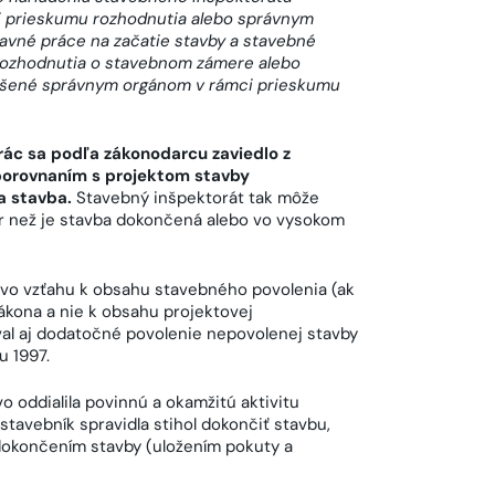
 prieskumu rozhodnutia alebo správnym
avné práce na začatie stavby a stavebné
rozhodnutia o stavebnom zámere alebo
rušené správnym orgánom v rámci prieskumu
ác sa podľa zákonodarcu zaviedlo z
 porovnaním s projektom stavby
a stavba.
Stavebný inšpektorát tak môže
kôr než je stavba dokončená alebo vo vysokom
 vo vzťahu k obsahu stavebného povolenia (ak
zákona a nie k obsahu projektovej
l aj dodatočné povolenie nepovolenej stavby
u 1997.
oddialila povinnú a okamžitú aktivitu
tavebník spravidla stihol dokončiť stavbu,
 dokončením stavby (uložením pokuty a