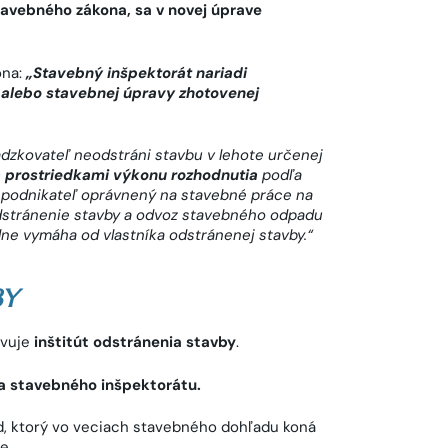
avebného zákona, sa v novej úprave
ona:
„
Stavebný inšpektorát nariadi
 alebo stavebnej úpravy zhotovenej
vádzkovateľ neodstráni stavbu v lehote určenej
a prostriedkami výkonu rozhodnutia
podľa
 podnikateľ oprávnený na stavebné práce na
dstránenie stavby a odvoz stavebného odpadu
ne vymáha od vlastníka odstránenej stavby.“
BY
tvuje
inštitút odstránenia stavby
.
a stavebného inšpektorátu.
, ktorý vo veciach stavebného dohľadu koná
e.