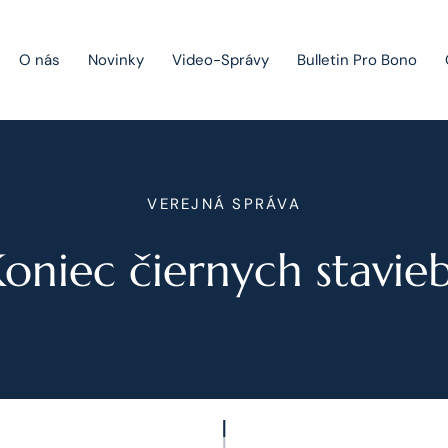
O nás
Novinky
Video-Správy
Bulletin Pro Bono
Public Private Partnership
VEREJNÁ SPRÁVA
Riešenie sporov
oniec čiernych stavie
Fúzie a akvizície
Právo obchodných spoločností
Právo hospodárskej súťaže