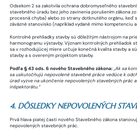
Odsekom 2 sa zakotvila ochrana dobromyseľného stavebník
stavebného úradu bez jeho zavinenia porušením zákona zo
procesná chyba) alebo zo strany dotknutého orgánu, keď 
záväzné stanovisko (napríklad vydané mimo kompetenciu a
Kontrolné prehliadky stavby sú dôležitým nástrojom na prie
harmonogramu výstavby. Význam kontrolných prehliadok sta
sa v rozhodujúcej miere určuje konečná kvalita stavby a s
stavby a s overeným projektom stavby.
Podľa § 43 ods. 6 nového Stavebného zákona:
„Ak sa kon
sa uskutočňujú nepovolené stavebné práce vedúce k odch
úrad vyzve na ukončenie nepovolených stavebných prác 
inšpektorátu.“
4. DÔSLEDKY NEPOVOLENÝCH STAV
Prvá hlava piatej časti nového Stavebného zákona stanovuj
nepovolených stavebných prác.