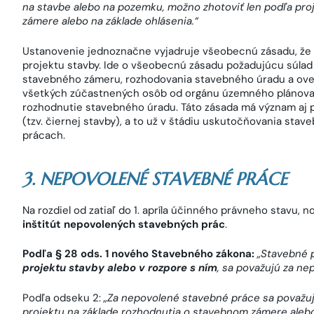
na stavbe alebo na pozemku, možno zhotoviť len podľa pr
zámere alebo na základe ohlásenia.
“
Ustanovenie jednoznačne vyjadruje všeobecnú zásadu, že 
projektu stavby. Ide o všeobecnú zásadu požadujúcu súlad 
stavebného zámeru, rozhodovania stavebného úradu a ove
všetkých zúčastnených osôb od orgánu územného plánovan
rozhodnutie stavebného úradu. Táto zásada má význam aj
(tzv. čiernej stavby), a to už v štádiu uskutočňovania stav
prácach.
3. NEPOVOLENÉ STAVEBNÉ PRÁCE
Na rozdiel od zatiaľ do 1. apríla účinného právneho stavu, 
inštitút nepovolených stavebných prác
.
Podľa § 28 ods. 1 nového Stavebného zákona:
„
Stavebné 
projektu stavby alebo v rozpore s ním
, sa považujú za n
Podľa odseku 2:
„Za nepovolené stavebné práce sa považu
projektu na základe rozhodnutia o stavebnom zámere aleb