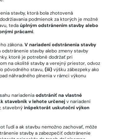
enia stavby, ktorá bola zhotovená
dodržiavania podmienok za ktorých je možné
avu, teda
úplným odstránením stavby alebo
ebnými prácami
.
ého zákona.
V nariadení odstránenia stavby
 odstránenie stavby alebo zmeny stavby
y, ktoré je potrebné dodržať pri
m na okolité stavby a verejný priestor, odvoz
 do pôvodného stavu,
(iii)
výšku zábezpeky ako
ípad náhradného plnenia v rámci výkonu
zsahu nariadenia
odstrániť na vlastné
k stavebník v lehote určenej
v nariadení
y, stavebný
inšpektorát uskutoční výkon
ot ľudí a ak stavbu nemožno zachovať, môže
tránenie stavby a zabezpečiť odstránenie