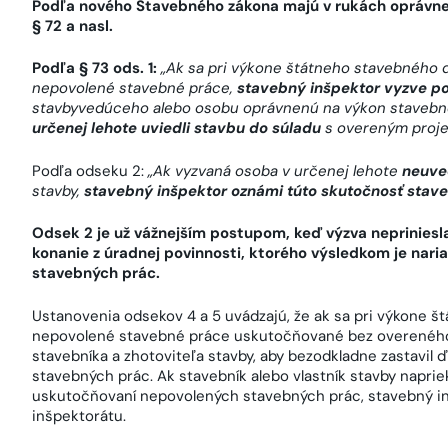
Podľa nového Stavebného zákona majú v rukách oprávneni
§ 72 a nasl.
Podľa § 73 ods. 1:
„
Ak sa pri výkone štátneho stavebného d
nepovolené stavebné práce,
stavebný inšpektor vyzve p
stavbyvedúceho alebo osobu oprávnenú na výkon stavebn
určenej lehote uviedli stavbu do súladu
s overeným proje
Podľa odseku 2:
„
Ak vyzvaná osoba v určenej lehote
neuve
stavby,
stavebný inšpektor oznámi túto skutočnosť stav
Odsek 2 je už vážnejším postupom, keď výzva nepriniesl
konanie z úradnej povinnosti, ktorého výsledkom je nar
stavebných prác.
Ustanovenia odsekov 4 a 5 uvádzajú, že ak sa pri výkone š
nepovolené stavebné práce uskutočňované bez overeného 
stavebníka a zhotoviteľa stavby, aby bezodkladne zastavil
stavebných prác. Ak stavebník alebo vlastník stavby napri
uskutočňovaní nepovolených stavebných prác, stavebný i
inšpektorátu.