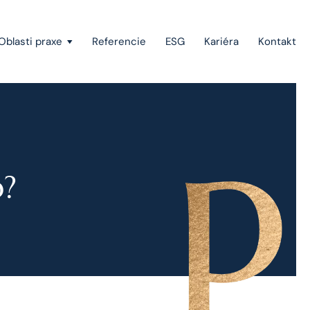
Oblasti praxe
Referencie
ESG
Kariéra
Kontakt
Vymáhanie pohľadávok a konkurzné právo
Štátna pomoc, investičné stimuly a projektové
financovanie
b?
Európske právo
Právo duševného vlastníctva
Green-field a brown-field projekty