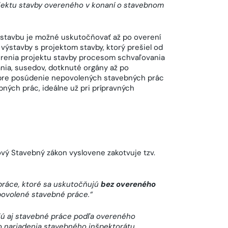
ojektu stavby overeného v konaní o stavebnom
stavbu je možné uskutočňovať až po overení
výstavby s projektom stavby, ktorý prešiel od
renia projektu stavby procesom schvaľovania
ia, susedov, dotknuté orgány až po
 pre posúdenie nepovolených stavebných prác
ebných prác, ideálne už pri prípravných
nový Stavebný zákon vyslovene zakotvuje tzv.
práce, ktoré sa uskutočňujú
bez overeného
epovolené stavebné práce.“
jú aj stavebné práce podľa overeného
o nariadenia stavebného inšpektorátu