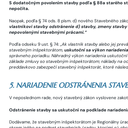
S dodatočným povolením stavby podľa § 88a starého st
nepočíta.
Naopak, podľa § 74 ods. 8 písm. d) nového Stavebného zák
vlastníkovi stavby odstránenie d)
stavby, zmeny stavby
nepovolenými stavebnými prácami.“
Podľa odseku 9 ust. § 74:
„
Ak vlastník stavby alebo jej pre
stavebným inšpektorátom,
uskutoční sa výkon nariadeni
správneho poriadku. Náhradný výkon nariadenia uskutoční
základe zmluvy so stavebným inšpektorátom; náklady na o
preddavkovo zabezpečí stavebný inšpektorát, ktoré násled
5. NARIADENIE ODSTRÁNENIA STAV
V neposlednom rade, nový stavebný zákon vyslovene zako
Odstránenie stavby sa uskutoční na podklade nariadeni
Dodávame, že stavebným inšpektorátom je Regionálny úrad
okrem iného na podnet stavebných úradov, ktorými sú obc