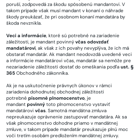
poruší, zodpovedá za škodu spôsobenú mandantovi. V
takom prípade však musí mandant v konaní o náhrade
škody preukázať, že pri osobnom konaní mandatára by
škoda nevznikla.
Veci a informácie
, ktoré sú potrebné na zariadenie
záležitosti, je mandant povinný
včas odovzdať
mandatárovi
, ak však z ich povahy nevyplýva, že ich má
obstarať mandatár. Ak mandant neodovzdá uvedené veci
a informácie mandatárovi včas, mandatár sa nemôže pre
nezariadenie záležitosti dostať do omeškania podľa
ust. §
365
Obchodného zákonníka.
Ak je na uskutočnenie právnych úkonov v rámci
zariadenia dohodnutej obchodnej záležitosti
potrebné
písomné plnomocenstvo
, je
mandant
povinný
toto plnomocenstvo vystaviť
mandatárovi
včas
. Samotná mandátna zmluva
nepreukazuje oprávnenie zastupovať mandatára. Ak sa
však plnomocenstvo dohodne priamo v mandátnej
zmluve, v takom prípade mandatár preukazuje plnú moc
voči tretím osobám predložením mandátnej zmluvy.