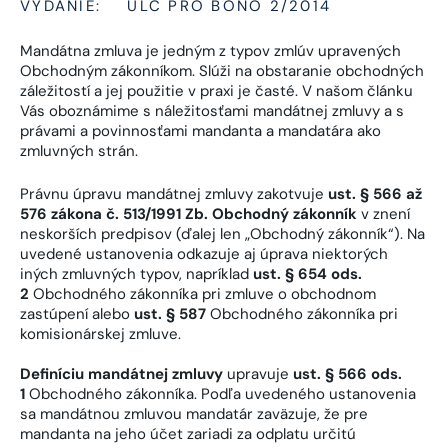
VYDANIE:
ULC PRO BONO 2/2014
Mandátna zmluva je jedným z typov zmlúv upravených
Obchodným zákonníkom. Slúži na obstaranie obchodných
záležitostí a jej použitie v praxi je časté. V našom článku
Vás oboznámime s náležitosťami mandátnej zmluvy a s
právami a povinnosťami mandanta a mandatára ako
zmluvných strán.
Právnu úpravu mandátnej zmluvy zakotvuje
ust. § 566 až
576 zákona č. 513/1991 Zb. Obchodný zákonník
v znení
neskorších predpisov (ďalej len „Obchodný zákonník“). Na
uvedené ustanovenia odkazuje aj úprava niektorých
iných zmluvných typov, napríklad
ust. § 654 ods.
2
Obchodného zákonníka pri zmluve o obchodnom
zastúpení alebo
ust. § 587
Obchodného zákonníka pri
komisionárskej zmluve.
Definíciu mandátnej zmluvy
upravuje
ust. § 566 ods.
1
Obchodného zákonníka. Podľa uvedeného ustanovenia
sa mandátnou zmluvou mandatár zaväzuje, že pre
mandanta na jeho účet zariadi za odplatu určitú