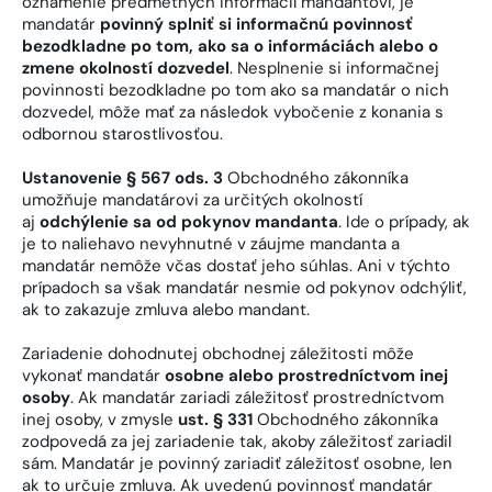
oznámenie predmetných informácií mandantovi, je
mandatár
povinný splniť si informačnú povinnosť
bezodkladne po tom, ako sa o informáciách alebo o
zmene okolností dozvedel
. Nesplnenie si informačnej
povinnosti bezodkladne po tom ako sa mandatár o nich
dozvedel, môže mať za následok vybočenie z konania s
odbornou starostlivosťou.
Ustanovenie § 567 ods. 3
Obchodného zákonníka
umožňuje mandatárovi za určitých okolností
aj
odchýlenie sa od pokynov mandanta
. Ide o prípady, ak
je to naliehavo nevyhnutné v záujme mandanta a
mandatár nemôže včas dostať jeho súhlas. Ani v týchto
prípadoch sa však mandatár nesmie od pokynov odchýliť,
ak to zakazuje zmluva alebo mandant.
Zariadenie dohodnutej obchodnej záležitosti môže
vykonať mandatár
osobne alebo prostredníctvom inej
osoby
. Ak mandatár zariadi záležitosť prostredníctvom
inej osoby, v zmysle
ust. § 331
Obchodného zákonníka
zodpovedá za jej zariadenie tak, akoby záležitosť zariadil
sám. Mandatár je povinný zariadiť záležitosť osobne, len
ak to určuje zmluva. Ak uvedenú povinnosť mandatár