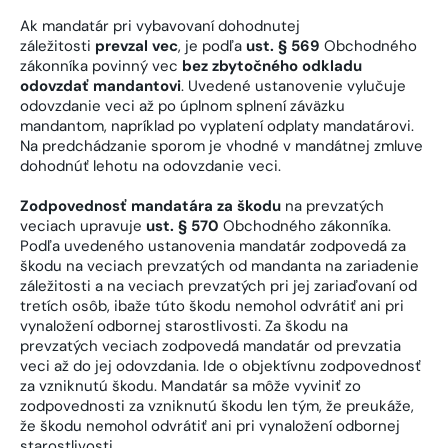
Ak mandatár pri vybavovaní dohodnutej
záležitosti
prevzal vec
, je podľa
ust. § 569
Obchodného
zákonníka povinný vec
bez zbytočného odkladu
odovzdať mandantovi
. Uvedené ustanovenie vylučuje
odovzdanie veci až po úplnom splnení záväzku
mandantom, napríklad po vyplatení odplaty mandatárovi.
Na predchádzanie sporom je vhodné v mandátnej zmluve
dohodnúť lehotu na odovzdanie veci.
Zodpovednosť mandatára za škodu
na prevzatých
veciach upravuje
ust. § 570
Obchodného zákonníka.
Podľa uvedeného ustanovenia mandatár zodpovedá za
škodu na veciach prevzatých od mandanta na zariadenie
záležitosti a na veciach prevzatých pri jej zariaďovaní od
tretích osôb, ibaže túto škodu nemohol odvrátiť ani pri
vynaložení odbornej starostlivosti. Za škodu na
prevzatých veciach zodpovedá mandatár od prevzatia
veci až do jej odovzdania. Ide o objektívnu zodpovednosť
za vzniknutú škodu. Mandatár sa môže vyviniť zo
zodpovednosti za vzniknutú škodu len tým, že preukáže,
že škodu nemohol odvrátiť ani pri vynaložení odbornej
starostlivosti.