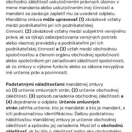
obchodnú záležitosť uskutočnením právnych úkonov v
mene mandanta alebo uskutočnením inej činnosti a
mandant sa zaväzuje zaplatiť mu za uvedené odplatu.
Mandátna zmluva
môže upravovať (1)
záväzkové vzťahy
medzi podnikateľmi pri ich podnikateľskej
činnosti,
(2)
záväzkové vzťahy medzi subjektmi verejného
práva, ak sa týkajú zabezpečovania verejných potrieb
alebo vlastnej prevádzky a podnikateľmi pri ich
podnikateľskej činnosti
a (3)
vzťah medzi obchodnou
spoločnosťou a členom orgánu obchodnej spoločnosti
alebo spoločníkom pri zariaďovaní záležitostí spoločnosti,
ak zo zmluvy o výkone funkcie alebo zo zákona nevyplýva
iné určenie práv a povinností.
Podstatnými náležitosťami
mandátnej zmluvy
sú
(1)
určenie zmluvných strán,
(2)
určenie obchodnej
záležitosti,
(3)
spôsob zariadenia obchodnej záležitosti
a
(4)
dojednanie o odplate.
Určenie zmluvných
strán
zahŕňa určenie, kto je mandatár a kto je mandant, s
ich jednoznačnou identifikáciou. Ďalšou podstatnou
náležitosťou mandátnej zmluvy je určenie obchodnej
záležitosti a spôsobu jej zariadenia. Musí ísť o
obchodnú
záležitosť
, ak by išlo o záležitosť iného ako obchodného