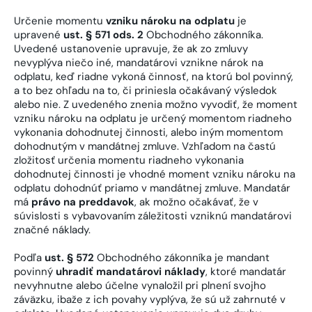
Určenie momentu
vzniku nároku na odplatu
je
upravené
ust. § 571 ods. 2
Obchodného zákonníka.
Uvedené ustanovenie upravuje, že ak zo zmluvy
nevyplýva niečo iné, mandatárovi vznikne nárok na
odplatu, keď riadne vykoná činnosť, na ktorú bol povinný,
a to bez ohľadu na to, či priniesla očakávaný výsledok
alebo nie. Z uvedeného znenia možno vyvodiť, že moment
vzniku nároku na odplatu je určený momentom riadneho
vykonania dohodnutej činnosti, alebo iným momentom
dohodnutým v mandátnej zmluve. Vzhľadom na častú
zložitosť určenia momentu riadneho vykonania
dohodnutej činnosti je vhodné moment vzniku nároku na
odplatu dohodnúť priamo v mandátnej zmluve. Mandatár
má
právo na preddavok
, ak možno očakávať, že v
súvislosti s vybavovaním záležitosti vzniknú mandatárovi
značné náklady.
Podľa
ust. § 572
Obchodného zákonníka je mandant
povinný
uhradiť mandatárovi náklady
, ktoré mandatár
nevyhnutne alebo účelne vynaložil pri plnení svojho
záväzku, ibaže z ich povahy vyplýva, že sú už zahrnuté v