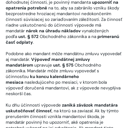
dohodnutej činnosti, je povinný mandanta
upozorniť na
opatrenia potrebné
na to, aby sa zabránilo vzniku škody
bezprostredne hroziacej mandantovi nedokončením
činnosti súvisiacej so zariaďovaním záležitosti. Za činnosť
riadne uskutočnenú do účinnosti výpovede má
mandatár
nárok na úhradu nákladov
vynaložených
podľa
ust. § 572
Obchodného zákonníka a na
primeranú
časť odplaty
.
Podobne ako mandant môže mandátnu zmluvu vypovedať
aj mandatár.
Výpoveď mandátnej zmluvy
mandatárom
upravuje
ust. § 575
Obchodného
zákonníka. Mandatár môže zmluvu vypovedať s
účinnosťou
ku koncu kalendárneho
mesiaca
nasledujúceho po mesiaci, v ktorom bola
výpoveď doručená mandantovi, ak z výpovede nevyplýva
neskorší čas.
Ku dňu účinnosti výpovede
zaniká záväzok mandatára
uskutočňovať činnosť
, na ktorú sa zaviazal. Ak by týmto
prerušením činnosti vznikla mandantovi škoda, je
mandatár povinný ho upozorniť, aké opatrenia je