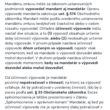
Mandátnu zmluvu môže za zákonom ustanovených
podmienok
vypovedať mandant aj mandatár
. Úpravu
výpovede mandanta zakotvuje
ust. § 574
Obchodného
zákonníka. Mandant môže podľa uvedeného ustanovenia
mandátnu zmluvu kedykoľvek čiastočne alebo v celom
rozsahu vypovedať. Ohľadne
účinnosti výpovede
môžu
nastať dve situácie, a to
(1)
výpoveď obsahuje určenie
doby účinnosti výpovede,
alebo (2)
neobsahuje určenie
doby výpovede. V prvom prípade nastáva účinnosť
výpovede
dňom určeným vo výpovedi
, najskôr však
momentom, keď sa mandatár o výpovedi dozvedel alebo
mohol dozvedieť. V druhom prípade nastáva účinnosť
výpovede momentom,
kedy sa mandatár o výpovedi
dozvedel alebo mohol dozvedieť
.
Od účinnosti výpovede je mandatár
povinný
nepokračovať v činnosti
, na ktorú sa výpoveď
vzťahuje. Ak by pokračoval v uvedenej činnosti, išlo by o
exces podľa
ust. § 33 Občianskeho zákonníka
. Exces
splnomocnenia je bližšie prezentovaný v článku
„Splnomocnenie v správnom konaní.“ Mandatár, aj keď po
účinnosti výpovede nie je oprávnený ďalej pokračovať v