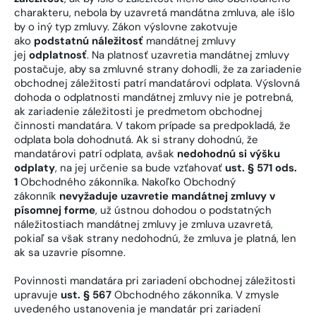
charakteru, nebola by uzavretá mandátna zmluva, ale išlo
by o iný typ zmluvy. Zákon výslovne zakotvuje
ako
podstatnú náležitosť
mandátnej zmluvy
jej
odplatnosť
. Na platnosť uzavretia mandátnej zmluvy
postačuje, aby sa zmluvné strany dohodli, že za zariadenie
obchodnej záležitosti patrí mandatárovi odplata. Výslovná
dohoda o odplatnosti mandátnej zmluvy nie je potrebná,
ak zariadenie záležitosti je predmetom obchodnej
činnosti mandatára. V takom prípade sa predpokladá, že
odplata bola dohodnutá. Ak si strany dohodnú, že
mandatárovi patrí odplata, avšak
nedohodnú si výšku
odplaty
, na jej určenie sa bude vzťahovať
ust. § 571 ods.
1
Obchodného zákonníka. Nakoľko Obchodný
zákonník
nevyžaduje uzavretie mandátnej zmluvy v
písomnej forme
, už ústnou dohodou o podstatných
náležitostiach mandátnej zmluvy je zmluva uzavretá,
pokiaľ sa však strany nedohodnú, že zmluva je platná, len
ak sa uzavrie písomne.
Povinnosti mandatára pri zariadení obchodnej záležitosti
upravuje
ust. § 567
Obchodného zákonníka. V zmysle
uvedeného ustanovenia je mandatár pri zariadení