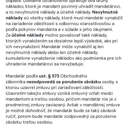
odplate. Uvedené ustanovenie upravuje dva druhy
nákladov, ktoré je mandant povinný uhradiť mandatárovi,
a to nevyhnutné náklady a účelné náklady.
Nevyhnutné
náklady
sú všetky náklady, ktoré musí mandatár vynaložiť
na zariadenie záležitosti s odbornou starostlivosťou a
podľa pokynov mandanta a v súlade s jeho záujmami.
Za
účelné náklady
možno považovať také náklady,
ktorých vynaložením sa dosiahne lepší výsledok, ako pri
ich nevynaložení. Mandatár môže vynaložiť aj len
nevyhnutné náklady alebo len účelné náklady,
kumulatívne vynaloženie nákladov ako podmienka pre ich
uhradenie mandatárovi sa nevyžaduje.
Mandatár podľa
ust. § 573
Obchodného
zákonníka
nezodpovedá za porušenie záväzku
osoby, s
ktorou uzavrel zmluvu pri zariaďovaní záležitosti.
Uzavretím takejto zmluvy vzniká zmluvný vzťah medzi
mandantom a treťou osobou, pričom mandatár nie je z
predmetnej zmluvy zaviazaný. Avšak v mandátnej zmluve
je možné dohodnúť, že mandatár bude za taký záväzok
ručiť, potom bude mandatár zodpovedný za porušenie
záväzku treťou osobou.