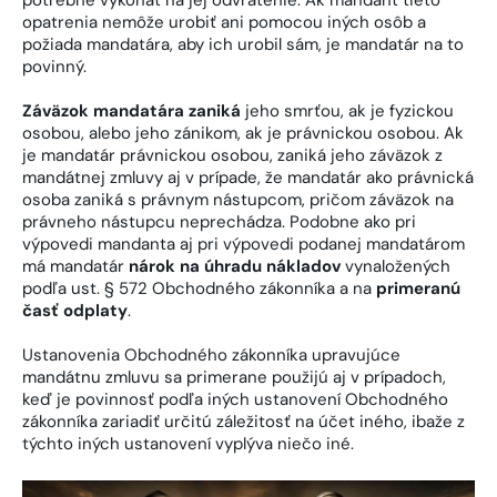
potrebné vykonať na jej odvrátenie. Ak mandant tieto
opatrenia nemôže urobiť ani pomocou iných osôb a
požiada mandatára, aby ich urobil sám, je mandatár na to
povinný.
Záväzok mandatára zaniká
jeho smrťou, ak je fyzickou
osobou, alebo jeho zánikom, ak je právnickou osobou. Ak
je mandatár právnickou osobou, zaniká jeho záväzok z
mandátnej zmluvy aj v prípade, že mandatár ako právnická
osoba zaniká s právnym nástupcom, pričom záväzok na
právneho nástupcu neprechádza. Podobne ako pri
výpovedi mandanta aj pri výpovedi podanej mandatárom
má mandatár
nárok na úhradu nákladov
vynaložených
podľa ust. § 572 Obchodného zákonníka a na
primeranú
časť odplaty
.
Ustanovenia Obchodného zákonníka upravujúce
mandátnu zmluvu sa primerane použijú aj v prípadoch,
keď je povinnosť podľa iných ustanovení Obchodného
zákonníka zariadiť určitú záležitosť na účet iného, ibaže z
týchto iných ustanovení vyplýva niečo iné.