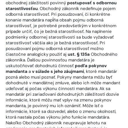
obchodnej záležitosti povinný
postupovať s odbornou
starostlivosťou
. Obchodný zákonník nedefinuje pojem
odborná starostlivosť. Pri posudzovaní, či konkrétne
konanie mandatára napĺňa obsah pojmu odborná
starostlivosť, je potrebné predovšetkým v konkrétnom
prípade určiť, čo je bežná starostlivosť. Na naplnenie
podmienky odbornej starostlivosti sa bude vyžadovať
starostlivosť väčšia ako je bežná starostlivosť. Pri
posudzovaní pojmu odborná starostlivosť možno
čiastočne analogicky použiť aj
ust. § 135a
Obchodného
zákonníka. Ďalšou povinnosťou mandatára je
uskutočňovať dohodnutú činnosť
podľa pokynov
mandanta
a
v súlade s jeho záujmami
, ktoré mandatár
pozná alebo musí poznať. Pokyny mandanta môžu byť
dohodnuté v mandátnej zmluve, alebo ich môže mandant
udeľovať aj počas výkonu činnosti mandatára. Ak sa
mandatár pri zariaďovaní dohodnutých záležitostí dozvie
informácie, ktoré môžu mať vplyv na zmenu pokynov
mandanta, je povinný mu ich oznámiť. Môže ísť o
informácie, ktoré sa dozvedel, alebo o zmenu okolností,
ktorá nastala počas výkonu jeho funkcie mandatára.
Nakoľko Obchodný zákonník neupravuje lehotu na