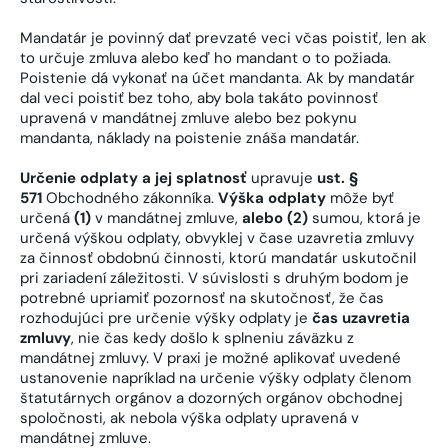
Mandatár je povinný dať prevzaté veci včas poistiť, len ak
to určuje zmluva alebo keď ho mandant o to požiada.
Poistenie dá vykonať na účet mandanta. Ak by mandatár
dal veci poistiť bez toho, aby bola takáto povinnosť
upravená v mandátnej zmluve alebo bez pokynu
mandanta, náklady na poistenie znáša mandatár.
Určenie odplaty a jej splatnosť
upravuje
ust. §
571
Obchodného zákonníka.
Výška odplaty
môže byť
určená
(1)
v mandátnej zmluve,
alebo (2)
sumou, ktorá je
určená výškou odplaty, obvyklej v čase uzavretia zmluvy
za činnosť obdobnú činnosti, ktorú mandatár uskutočnil
pri zariadení záležitosti. V súvislosti s druhým bodom je
potrebné upriamiť pozornosť na skutočnosť, že čas
rozhodujúci pre určenie výšky odplaty je
čas uzavretia
zmluvy
, nie čas kedy došlo k splneniu záväzku z
mandátnej zmluvy. V praxi je možné aplikovať uvedené
ustanovenie napríklad na určenie výšky odplaty členom
štatutárnych orgánov a dozorných orgánov obchodnej
spoločnosti, ak nebola výška odplaty upravená v
mandátnej zmluve.