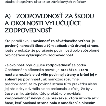
obchodnoprávny charakter záväzkových vzťahov.
A)
ZODPOVEDNOSŤ ZA ŠKODU
A OKOLNOSTI VYLUČUJÚCE
ZODPOVEDNOSŤ
Kto poruší svoju
povinnosť zo záväzkového vzťahu, je
povinný nahradiť škodu tým spôsobenú druhej strane
,
ibaže preukáže, že porušenie povinností bolo spôsobené
okolnosťami
vylučujúcimi zodpovednosť.
Za
okolnosti vylučujúce zodpovednosť
sa podľa
Obchodného zákonníka považuje
prekážka, ktorá
nastala nezávisle od vôle povinnej strany a bráni jej v
splnení jej povinnosti
, ak nemožno rozumne
predpokladať, že by povinná strana túto prekážku alebo
jej následky odvrátila alebo prekonala, a ďalej, že by v
čase vzniku záväzku túto prekážku predvídala.
Zodpovednosť nevylučuje prekážka, ktorá vznikla až v
čase, keď povinná strana bola v omeškaní s plnením