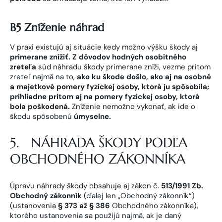
B5 Zníženie náhrad
V praxi existujú aj situácie kedy možno výšku škody aj
primerane znížiť. Z dôvodov hodných osobitného
zreteľa
súd náhradu škody primerane zníži, vezme pritom
zreteľ najmä na to,
ako ku škode došlo, ako aj na osobné
a majetkové pomery fyzickej osoby, ktorá ju spôsobila;
prihliadne pritom aj na pomery fyzickej osoby, ktorá
bola poškodená.
Zníženie nemožno vykonať, ak ide o
škodu spôsobenú
úmyselne.
5. NÁHRADA ŠKODY PODĽA
OBCHODNÉHO ZÁKONNÍKA
Úpravu náhrady škody obsahuje aj zákon č.
513/1991 Zb.
Obchodný zákonník
(ďalej len „Obchodný zákonník“)
(ustanovenia
§ 373 až § 386
Obchodného zákonníka),
ktorého ustanovenia sa použijú najmä, ak je daný