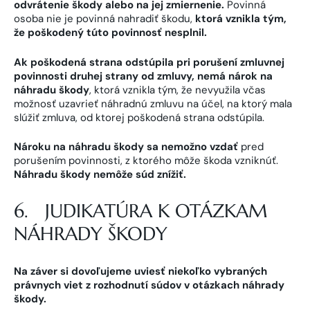
odvrátenie škody alebo na jej zmiernenie.
Povinná
osoba nie je povinná nahradiť škodu,
ktorá vznikla tým,
že poškodený túto povinnosť nesplnil.
Ak poškodená strana odstúpila pri porušení zmluvnej
povinnosti druhej strany od zmluvy, nemá nárok na
náhradu škody
, ktorá vznikla tým, že nevyužila včas
možnosť uzavrieť náhradnú zmluvu na účel, na ktorý mala
slúžiť zmluva, od ktorej poškodená strana odstúpila.
Nároku na náhradu škody sa nemožno vzdať
pred
porušením povinnosti, z ktorého môže škoda vzniknúť.
Náhradu škody nemôže súd znížiť.
6. JUDIKATÚRA K OTÁZKAM
NÁHRADY ŠKODY
Na záver si dovoľujeme uviesť niekoľko vybraných
právnych viet z rozhodnutí súdov v otázkach náhrady
škody.