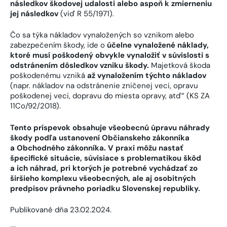
následkov škodovej udalosti alebo aspoň k zmierneniu
jej následkov
(viď R 55/1971).
Čo sa týka nákladov vynaložených so vznikom alebo
zabezpečením škody, ide o
účelne vynaložené náklady,
ktoré musí poškodený obvykle vynaložiť v súvislosti s
odstránením dôsledkov vzniku škody.
Majetková škoda
poškodenému vzniká
až vynaložením týchto nákladov
(napr. nákladov na odstránenie zničenej veci, opravu
poškodenej veci, dopravu do miesta opravy, atď“ (KS ZA
11Co/92/2018).
Tento príspevok obsahuje všeobecnú úpravu náhrady
škody podľa ustanovení Občianskeho zákonníka
a Obchodného zákonníka. V praxi môžu nastať
špecifické situácie, súvisiace s problematikou škôd
a ich náhrad, pri ktorých je potrebné vychádzať zo
širšieho komplexu všeobecných, ale aj osobitných
predpisov právneho poriadku Slovenskej republiky.
Publikované dňa 23.02.2024.