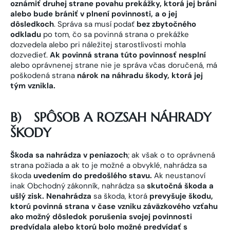
oznámiť druhej strane povahu prekážky, ktorá jej bráni
alebo bude brániť v plnení povinnosti, a o jej
dôsledkoch
. Správa sa musí podať
bez zbytočného
odkladu
po tom, čo sa povinná strana o prekážke
dozvedela alebo pri náležitej starostlivosti mohla
dozvedieť.
Ak povinná strana túto povinnosť nesplní
alebo oprávnenej strane nie je správa včas doručená, má
poškodená strana
nárok na náhradu škody, ktorá jej
tým vznikla.
B)
SPÔSOB A ROZSAH NÁHRADY
ŠKODY
Škoda sa nahrádza v peniazoch
; ak však o to oprávnená
strana požiada a ak to je možné a obvyklé, nahrádza sa
škoda
uvedením do predošlého stavu.
Ak neustanoví
inak Obchodný zákonník, nahrádza sa
skutočná škoda a
ušlý zisk. Nenahrádza
sa škoda, ktorá
prevyšuje škodu,
ktorú povinná strana v čase vzniku záväzkového vzťahu
ako možný dôsledok porušenia svojej povinnosti
predvídala alebo ktorú bolo možné predvídať s