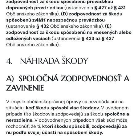
zodpovednosť za škodu spôsobenú prevádzkou
dopravných prostriedkov
(ustanovenia
§ 427 až § 431
Občianskeho zákonníka),
(D) zodpovednosť za škodu
spôsobenú zvlášť nebezpečnou prevádzkou
(ustanovenie
§ 432
Občianskeho zákonníka),
(E)
zodpovednosť za škodu spôsobenú na vnesených alebo
odložených veciach
(ustanovenia
§ 433 až § 437
Občianskeho zákonníka).
4. NÁHRADA ŠKODY
A)
SPOLOČNÁ ZODPOVEDNOSŤ A
ZAVINENIE
V zmysle občianskoprávnej úpravy sa nezabúda ani na
situáciu,
keď škodu spôsobí viac škodcov
. V uvedenom
prípade títo škodcovia zodpovedajú za škodu
spoločne a
nerozdielne
. V odôvodnených prípadoch však súd môže
rozhodnúť, že tí,
ktorí škodu spôsobili, zodpovedajú za
ňu podľa svojej účasti na spôsobení škody.