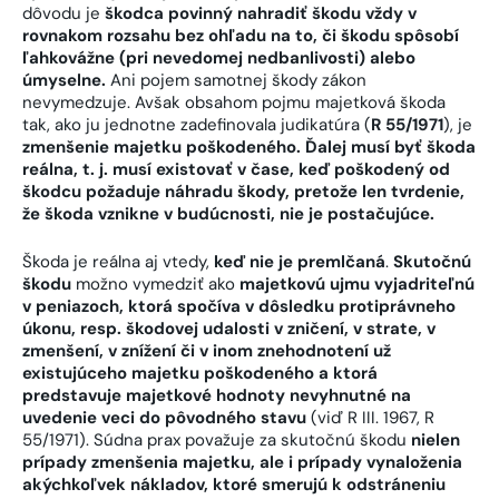
dôvodu je
škodca povinný nahradiť škodu vždy v
rovnakom rozsahu bez ohľadu na to, či škodu spôsobí
ľahkovážne (pri nevedomej nedbanlivosti) alebo
úmyselne.
Ani pojem samotnej škody zákon
nevymedzuje. Avšak obsahom pojmu majetková škoda
tak, ako ju jednotne zadefinovala judikatúra (
R 55/1971
), je
zmenšenie majetku poškodeného. Ďalej musí byť škoda
reálna, t. j. musí existovať v čase, keď poškodený od
škodcu požaduje náhradu škody, pretože len tvrdenie,
že škoda vznikne v budúcnosti, nie je postačujúce.
Škoda je reálna aj vtedy,
keď nie je premlčaná
.
Skutočnú
škodu
možno vymedziť ako
majetkovú ujmu vyjadriteľnú
v peniazoch, ktorá spočíva v dôsledku protiprávneho
úkonu, resp. škodovej udalosti v zničení, v strate, v
zmenšení, v znížení či v inom znehodnotení už
existujúceho majetku poškodeného a ktorá
predstavuje majetkové hodnoty nevyhnutné na
uvedenie veci do pôvodného stavu
(viď R III. 1967, R
55/1971). Súdna prax považuje za skutočnú škodu
nielen
prípady zmenšenia majetku, ale i prípady vynaloženia
akýchkoľvek nákladov, ktoré smerujú k odstráneniu