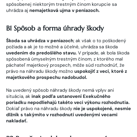
spôsobenej niektorým trestným činom korupcie sa
uhrádza aj
nemajetková ujma v peniazoch.
B1 Spôsob a forma úhrady škody
Škoda sa uhrádza v peniazoch
; ak však o to poškodený
požiada a ak je to možné a účelné, uhrádza sa škoda
uvedením do predošlého stavu.
V prípade, ak bola škoda
spôsobená úmyselným trestným činom, z ktorého mal
páchateľ majetkový prospech, môže súd rozhodnúť, že
právo na náhradu škody možno
uspokojiť z vecí, ktoré z
majetkového prospechu nadobudol.
Na uvedený spôsob náhrady škody nemá vplyv ani
situácia, ak
inak podľa ustanovení Exekučného
poriadku nepodliehajú takéto veci výkonu rozhodnutia.
Dokiaľ právo na náhradu škody
nie je uspokojené, nesmie
dlžník s takýmito v rozhodnutí uvedenými vecami
nakladať.