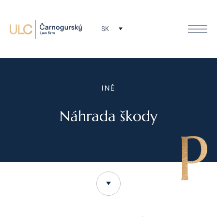
SK
INÉ
Náhrada škody