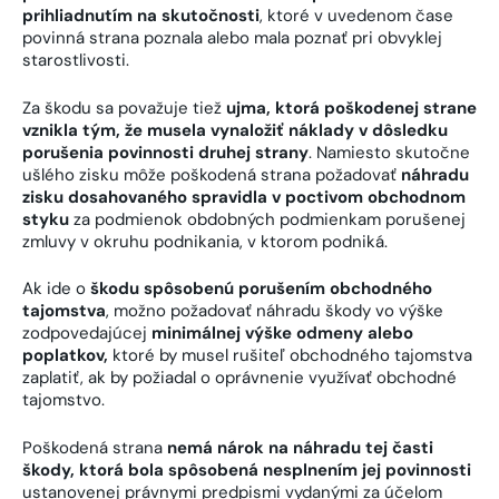
prihliadnutím na skutočnosti
, ktoré v uvedenom čase
povinná strana poznala alebo mala poznať pri obvyklej
starostlivosti.
Za škodu sa považuje tiež
ujma, ktorá poškodenej strane
vznikla tým, že musela vynaložiť náklady v dôsledku
porušenia povinnosti druhej strany
. Namiesto skutočne
ušlého zisku môže poškodená strana požadovať
náhradu
zisku dosahovaného spravidla v poctivom obchodnom
styku
za podmienok obdobných podmienkam porušenej
zmluvy v okruhu podnikania, v ktorom podniká.
Ak ide o
škodu spôsobenú porušením obchodného
tajomstva
, možno požadovať náhradu škody vo výške
zodpovedajúcej
minimálnej výške odmeny alebo
poplatkov,
ktoré by musel rušiteľ obchodného tajomstva
zaplatiť, ak by požiadal o oprávnenie využívať obchodné
tajomstvo.
Poškodená strana
nemá nárok na náhradu tej časti
škody, ktorá bola spôsobená nesplnením jej povinnosti
ustanovenej právnymi predpismi vydanými za účelom