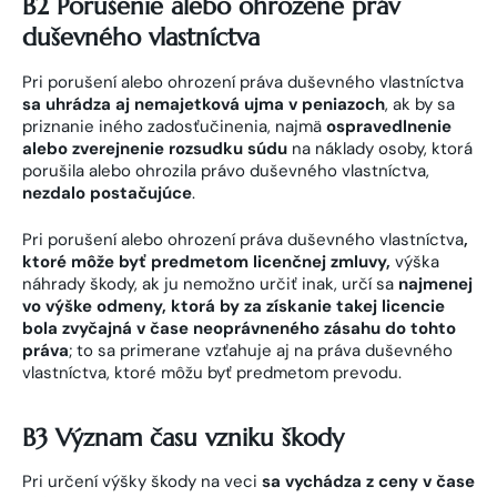
B2 Porušenie alebo ohrozene práv
duševného vlastníctva
Pri porušení alebo ohrození práva duševného vlastníctva
sa uhrádza aj nemajetková ujma v peniazoch
, ak by sa
priznanie iného zadosťučinenia, najmä
ospravedlnenie
alebo zverejnenie rozsudku súdu
na náklady osoby, ktorá
porušila alebo ohrozila právo duševného vlastníctva,
nezdalo postačujúce
.
Pri porušení alebo ohrození práva duševného vlastníctva
,
ktoré môže byť predmetom licenčnej zmluvy,
výška
náhrady škody, ak ju nemožno určiť inak, určí sa
najmenej
vo výške odmeny, ktorá by za získanie takej licencie
bola zvyčajná v čase neoprávneného zásahu do tohto
práva
; to sa primerane vzťahuje aj na práva duševného
vlastníctva, ktoré môžu byť predmetom prevodu.
B3 Význam času vzniku škody
Pri určení výšky škody na veci
sa vychádza z ceny v čase