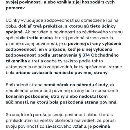
svojej povinnosti, alebo vznikla z jej hospodárskych
pomerov.
Účinky vylučujúce zodpovednosť sú obmedzené iba na
dobu,
dokiaľ trvá prekážka, s ktorou sú tieto účinky
spojené.
Ak porušenie povinnosti zo záväzkového vzťahu
spôsobila
tretia osoba
, ktorej povinná strana zverila
plnenie svojej povinnosti, je u
povinnej strany vylúčená
zodpovednosť len v prípade, keď je u nej vylúčená
zodpovednosť podľa ustanovenia
§ 374
Obchodného
zákonníka
a tretia osoba by takisto podľa tohto
ustanovenia nebola zodpovedná, keby oprávnenej strane
bola
priamo zaviazaná namiesto povinnej strany
.
Poškodená strana
nemá nárok na náhradu škody
, ak
nesplnenie povinností povinnej strany bolo spôsobené
konaním poškodenej strany alebo nedostatkom
súčinnosti, na ktorú bola poškodená strana povinná.
Strana, ktorá porušuje svoju povinnosť alebo ktorá s
prihliadnutím na všetky okolnosti má vedieť, že poruší
svoju povinnosť zo záväzkového vzťahu, je
povinná