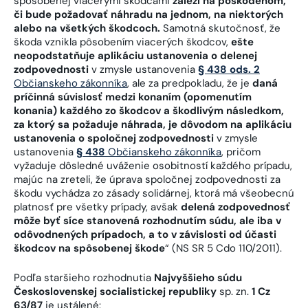
spôsobenej viacerými škodcami
záleží na poškodenom,
či bude požadovať náhradu na jednom, na niektorých
alebo na všetkých škodcoch.
Samotná skutočnosť, že
škoda vznikla pôsobením viacerých škodcov,
ešte
neopodstatňuje aplikáciu ustanovenia o delenej
zodpovednosti
v zmysle ustanovenia
§ 438 ods. 2
Občianskeho zákonníka
, ale za predpokladu, že je
daná
príčinná súvislosť medzi konaním (opomenutím
konania) každého zo škodcov a škodlivým následkom,
za ktorý sa požaduje náhrada, je dôvodom na aplikáciu
ustanovenia o spoločnej zodpovednosti
v zmysle
ustanovenia
§
438
Občianskeho zákonníka
, pričom
vyžaduje dôsledné uváženie osobitností každého prípadu,
majúc na zreteli, že úprava spoločnej zodpovednosti za
škodu vychádza zo zásady solidárnej, ktorá má všeobecnú
platnosť pre všetky prípady, avšak
delená zodpovednosť
môže byť síce stanovená rozhodnutím súdu, ale iba v
odôvodnených prípadoch, a to v závislosti od účasti
škodcov na spôsobenej škode
“ (NS SR 5 Cdo 110/2011).
Podľa staršieho rozhodnutia
Najvyššieho súdu
Československej socialistickej republiky
sp. zn.
1 Cz
63/87
je ustálené: