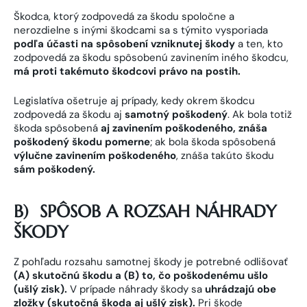
Škodca, ktorý zodpovedá za škodu spoločne a
nerozdielne s inými škodcami sa s týmito vysporiada
podľa účasti na spôsobení vzniknutej škody
a ten, kto
zodpovedá za škodu spôsobenú zavinením iného škodcu,
má proti takémuto škodcovi právo na postih.
Legislatíva ošetruje aj prípady, kedy okrem škodcu
zodpovedá za škodu aj
samotný poškodený
. Ak bola totiž
škoda spôsobená
aj zavinením poškodeného, znáša
poškodený škodu pomerne
; ak bola škoda spôsobená
výlučne zavinením poškodeného
, znáša takúto škodu
sám poškodený.
B)
SPÔSOB A ROZSAH NÁHRADY
ŠKODY
Z pohľadu rozsahu samotnej škody je potrebné odlišovať
(A) skutočnú škodu a (B) to, čo poškodenému ušlo
(ušlý zisk).
V prípade náhrady škody sa
uhrádzajú obe
zložky (skutočná škoda aj ušlý zisk).
Pri škode