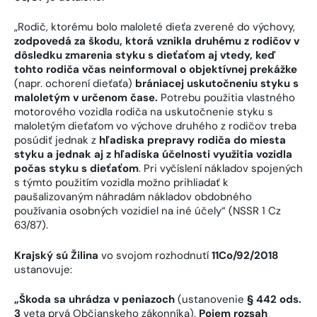
„Rodič, ktorému bolo maloleté dieťa zverené do výchovy,
zodpovedá za škodu, ktorá vznikla druhému z rodičov v
dôsledku zmarenia styku s dieťaťom aj vtedy, keď
tohto rodiča včas neinformoval o objektívnej prekážke
(napr. ochorení dieťaťa)
brániacej uskutočneniu styku s
maloletým v určenom čase.
Potrebu použitia vlastného
motorového vozidla rodiča na uskutočnenie styku s
maloletým dieťaťom vo výchove druhého z rodičov treba
posúdiť jednak z
hľadiska prepravy rodiča do miesta
styku a jednak aj z hľadiska účelnosti využitia vozidla
počas styku s dieťaťom
. Pri vyčíslení nákladov spojených
s týmto použitím vozidla možno prihliadať k
paušalizovaným náhradám nákladov obdobného
používania osobných vozidiel na iné účely“ (NSSR 1 Cz
63/87).
Krajský sú Žilina
vo svojom rozhodnutí
11Co/92/2018
ustanovuje:
„Škoda sa uhrádza v peniazoch
(ustanovenie
§ 442 ods.
3
veta prvá Občianskeho zákonníka).
Pojem rozsah