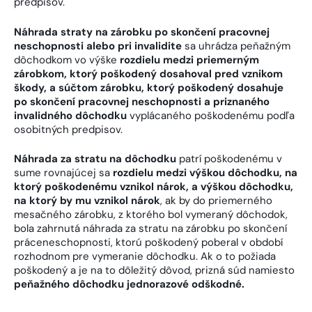
predpisov.
Náhrada straty na zárobku po skončení pracovnej
neschopnosti alebo pri invalidite
sa uhrádza peňažným
dôchodkom vo výške
rozdielu medzi priemerným
zárobkom, ktorý poškodený dosahoval pred vznikom
škody, a súčtom zárobku, ktorý poškodený dosahuje
po skončení pracovnej neschopnosti a priznaného
invalidného dôchodku
vyplácaného poškodenému podľa
osobitných predpisov.
Náhrada za stratu na dôchodku
patrí poškodenému v
sume rovnajúcej sa
rozdielu medzi výškou dôchodku, na
ktorý poškodenému vznikol nárok, a výškou dôchodku,
na ktorý by mu vznikol nárok
, ak by do priemerného
mesačného zárobku, z ktorého bol vymeraný dôchodok,
bola zahrnutá náhrada za stratu na zárobku po skončení
práceneschopnosti, ktorú poškodený poberal v období
rozhodnom pre vymeranie dôchodku. Ak o to požiada
poškodený a je na to dôležitý dôvod, prizná súd namiesto
peňažného dôchodku jednorazové odškodné.