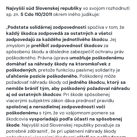
Najvyšší súd Slovenskej republiky
vo svojom rozhodnutí
sp. zn.
5 Cdo 110/2011
okrem iného judikuje:
„
Podstata solidárnej zodpovednosti
spočíva v tom, že
každý škodca zodpovedá za ostatných a všetci
zodpovedajú za každého jednotlivého škodcu
. Jej
zmyslom je
prehĺbiť zodpovednosť škodcov
za
spôsobenú škodu a dôsledne zabezpečiť ochranu práv
poškodeného. Právna úprava
umožňuje poškodenému
domáhať sa náhrady škody na ktoromkoľvek z
poškodených
, pretože funkciou pasívnej solidarity je
uľahčenie pozície poškodeného.
Poškodený môže
požadovať náhradu škody od
jedného škodcu, ktorý sa
nemôže brániť tým, aby poškodený požadoval náhradu
aj od ostatných škodcov
. Pri škode spôsobenej
viacerými subjektmi zákon dáva prednosť pravidlu
spoločnej a nerozdielnej zodpovednosti voči
poškodenému
s tým, že vo vzájomnom pomere sa
škodcovia
vysporiadajú podľa účasti na spôsobenej
škode
. Najvyšší súd Slovenskej republiky považuje za
potrebné zdôrazniť , že pri uplatnení náhrady škody