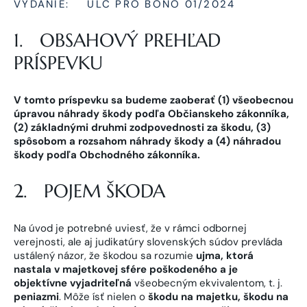
VYDANIE:
ULC PRO BONO 01/2024
1. OBSAHOVÝ PREHĽAD
PRÍSPEVKU
V tomto príspevku sa budeme zaoberať (1) všeobecnou
úpravou náhrady škody podľa Občianskeho zákonníka,
(2) základnými druhmi zodpovednosti za škodu, (3)
spôsobom a rozsahom náhrady škody a (4) náhradou
škody podľa Obchodného zákonníka.
2. POJEM ŠKODA
Na úvod je potrebné uviesť, že v rámci odbornej
verejnosti, ale aj judikatúry slovenských súdov prevláda
ustálený názor, že škodou sa rozumie
ujma, ktorá
nastala v majetkovej sfére poškodeného a je
objektívne vyjadriteľná
všeobecným ekvivalentom, t. j.
peniazmi
. Môže ísť nielen o
škodu na majetku, škodu na