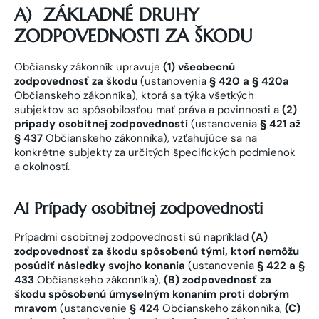
A)
ZÁKLADNÉ DRUHY
ZODPOVEDNOSTI ZA ŠKODU
Občiansky zákonník upravuje
(1) všeobecnú
zodpovednosť za škodu
(ustanovenia
§ 420 a §
420a
Občianskeho zákonníka), ktorá sa týka všetkých
subjektov so spôsobilosťou mať práva a povinnosti a
(2)
prípady osobitnej zodpovednosti
(ustanovenia
§ 421 až
§ 437
Občianskeho zákonníka), vzťahujúce sa na
konkrétne subjekty za určitých špecifických podmienok
a okolností.
A1 Prípady osobitnej zodpovednosti
Prípadmi osobitnej zodpovednosti sú napríklad
(A)
zodpovednosť za škodu spôsobenú tými, ktorí nemôžu
posúdiť následky svojho konania
(ustanovenia
§ 422 a §
433
Občianskeho zákonníka),
(B) zodpovednosť za
škodu spôsobenú úmyselným konaním proti dobrým
mravom
(ustanovenie
§ 424
Občianskeho zákonníka,
(C)