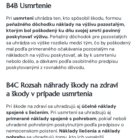
B4B Usmrtenie
Pri
usmrtení
uhrádza ten, kto spôsobil škodu, formou
peňažného dôchodku náklady na výživu pozostalým,
ktorým bol poškodený ku dňu svojej smrti povinný
poskytovať výživu.
Peňažný dôchodok pre pozostalých
sa uhrádza vo výške rozdielu medzi tým, čo by poškodený
mal podľa primeraného očakávania pozostalým na
nákladoch na výživu poskytovať, ak by k usmrteniu
nebolo došlo, a dávkami podľa osobitného predpisu
poskytovanými z rovnakého dôvodu.
B4C Rozsah náhrady škody na zdraví
a škody v prípade usmrtenia
Pri škode na zdraví sa uhradzujú aj
účelné náklady
spojené s liečením.
Pri usmrtení sa uhradzujú aj
primerané náklady spojené s pohrebom
, pokiaľ neboli
uhradené pohrebným poskytnutým podľa predpisov o
nemocenskom poistení.
Náklady liečenia a náklady
pohrebu
sa uhradzujú tomu, kto ich vynaložil.