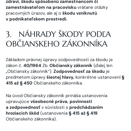
zdraví, škodu spôsobenú zamestnancom či
zamestnávateľom na pracovisku
vrátane otázky
pracovných úrazov, ale aj o
škodu vzniknutú
v podnikateľskom prostredí.
3. NÁHRADY ŠKODY PODĽA
OBČIANSKEHO ZÁKONNÍKA
Základom právnej úpravy zodpovednosti za škodu je
zákon č.
40/1964
Zb.
Občiansky zákonník
(ďalej len
„Občiansky zákonník“).
Zodpovednosť za škodu
je
predmetom úpravy
šiestej hlavy,
konkrétne ustanovení
§
415 až § 450
Občianskeho zákonníka.
Na úvod Občiansky zákonník prináša ustanovenia
upravujúce
všeobecné práva, povinnosti
a zodpovednosť
v súvislosti s
predchádzaním
hroziacich škôd
(ustanovenia
§ 415 až § 419
Občianskeho zákonníka).