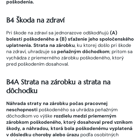
poškodenia.
B4 Škoda na zdraví
Pri škode na zdraví sa jednorazove odškodňujú
(A)
bolesti poškodeného a (B) sťaženie jeho spoločenského
uplatnenia. Strata na zárobku
, ku ktorej došlo pri škode
na zdraví, uhradzuje sa
peňažným dôchodkom
; pritom sa
vychádza z priemerného zárobku poškodeného, ktorý
pred poškodením dosahoval.
B4A Strata na zárobku a strata na
dôchodku
Náhrada straty na zárobku počas pracovnej
neschopnosti
poškodeného sa uhrádza peňažným
dôchodkom vo výške
rozdielu medzi priemerným
zárobkom poškodeného, ktorý dosahoval pred vznikom
škody, a náhradou, ktorá bola poškodenému vyplatená
v dôsledku choroby alebo úrazu
podľa osobitných