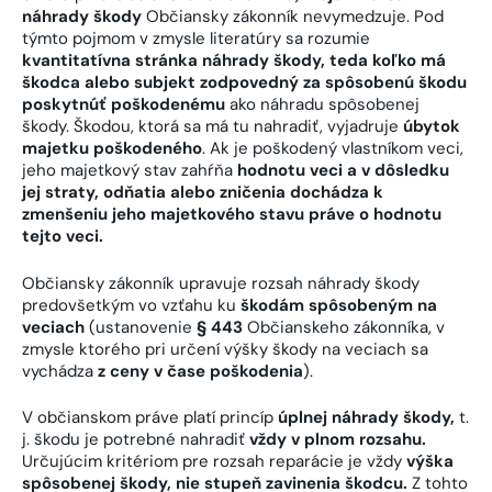
náhrady škody
Občiansky zákonník nevymedzuje. Pod
týmto pojmom v zmysle literatúry sa rozumie
kvantitatívna stránka náhrady škody, teda koľko má
škodca alebo subjekt zodpovedný za spôsobenú škodu
poskytnúť poškodenému
ako náhradu spôsobenej
škody. Škodou, ktorá sa má tu nahradiť, vyjadruje
úbytok
majetku poškodeného
. Ak je poškodený vlastníkom veci,
jeho majetkový stav zahŕňa
hodnotu veci a v dôsledku
jej straty, odňatia alebo zničenia dochádza k
zmenšeniu jeho majetkového stavu práve o hodnotu
tejto veci.
Občiansky zákonník upravuje rozsah náhrady škody
predovšetkým vo vzťahu ku
škodám spôsobeným na
veciach
(ustanovenie
§ 443
Občianskeho zákonníka, v
zmysle ktorého pri určení výšky škody na veciach sa
vychádza
z ceny v čase poškodenia
).
V občianskom práve platí princíp
úplnej náhrady škody,
t.
j. škodu je potrebné nahradiť
vždy v plnom rozsahu.
Určujúcim kritériom pre rozsah reparácie je vždy
výška
spôsobenej škody, nie stupeň zavinenia škodcu.
Z tohto