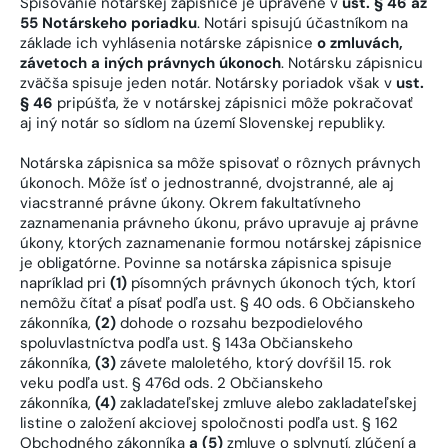
Spisovanie notárskej zápisnice je upravené v
ust. § 46 až
55 Notárskeho poriadku
. Notári spisujú účastníkom na
základe ich vyhlásenia notárske zápisnice
o zmluvách,
závetoch a iných právnych úkonoch
. Notársku zápisnicu
zväčša spisuje jeden notár. Notársky poriadok však v
ust.
§ 46
pripúšťa, že v notárskej zápisnici môže pokračovať
aj iný notár so sídlom na území Slovenskej republiky.
Notárska zápisnica sa môže spisovať o rôznych právnych
úkonoch. Môže ísť o jednostranné, dvojstranné, ale aj
viacstranné právne úkony. Okrem fakultatívneho
zaznamenania právneho úkonu, právo upravuje aj právne
úkony, ktorých zaznamenanie formou notárskej zápisnice
je obligatórne. Povinne sa notárska zápisnica spisuje
napríklad pri
(1)
písomných právnych úkonoch tých, ktorí
nemôžu čítať a písať podľa ust. § 40 ods. 6 Občianskeho
zákonníka,
(2)
dohode o rozsahu bezpodielového
spoluvlastníctva podľa ust. § 143a Občianskeho
zákonníka,
(3)
závete maloletého, ktorý dovŕšil 15. rok
veku podľa ust. § 476d ods. 2 Občianskeho
zákonníka,
(4)
zakladateľskej zmluve alebo zakladateľskej
listine o založení akciovej spoločnosti podľa ust. § 162
Obchodného zákonníka
a (5)
zmluve o splynutí, zlúčení a