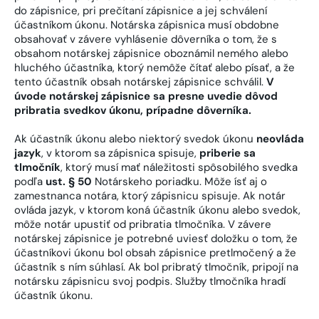
do zápisnice, pri prečítaní zápisnice a jej schválení
účastníkom úkonu. Notárska zápisnica musí obdobne
obsahovať v závere vyhlásenie dôverníka o tom, že s
obsahom notárskej zápisnice oboznámil nemého alebo
hluchého účastníka, ktorý nemôže čítať alebo písať, a že
tento účastník obsah notárskej zápisnice schválil.
V
úvode notárskej zápisnice sa presne uvedie dôvod
pribratia svedkov úkonu, prípadne dôverníka.
Ak účastník úkonu alebo niektorý svedok úkonu
neovláda
jazyk
, v ktorom sa zápisnica spisuje,
priberie sa
tlmočník
, ktorý musí mať náležitosti spôsobilého svedka
podľa
ust. § 50
Notárskeho poriadku. Môže ísť aj o
zamestnanca notára, ktorý zápisnicu spisuje. Ak notár
ovláda jazyk, v ktorom koná účastník úkonu alebo svedok,
môže notár upustiť od pribratia tlmočníka. V závere
notárskej zápisnice je potrebné uviesť doložku o tom, že
účastníkovi úkonu bol obsah zápisnice pretlmočený a že
účastník s ním súhlasí. Ak bol pribratý tlmočník, pripojí na
notársku zápisnicu svoj podpis. Služby tlmočníka hradí
účastník úkonu.