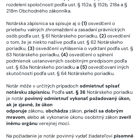
rozdelení spoločností podľa ust. § 152a, § 152b, 218a a §
218m Obchodného zákonníka.
Notárska zápisnica sa spisuje aj o
(1)
osvedčení o
priebehu valných zhromaždení a zasadaní právnických
osôb podľa ust. § 61 Notárskeho poriadku,
(2)
osvedčení
o tom, že je niekto nažive podľa ust. § 62 Notárskeho
poriadku,
(3)
osvedčení vyhlásenia o vydržaní podľa ust. §
63 Notárskeho poriadku,
(4)
osvedčení o splnení
podmienok ustanovených osobitným predpisom podľa
ust. § 63a Notárskeho poriadku
a (5)
osvedčovaní iných
skutočností podľa ust. § 64 Notárskeho poriadku.
Notár môže v určitých prípadoch
odmietnuť spísať
notársku zápisnicu
. Podľa
ust. § 36
Notárskeho poriadku
je notár
povinný odmietnuť vykonať požadovaný úkon,
ak je zjavné, že úkon
odporuje
zákonu,
obchádza
zákon,
prieči sa dobrým
mravom
, alebo ak vykonanie úkonu osobitný zákon
zveril
inému orgánu
verejnej moci.
Na požiadanie je notár povinný vydať žiadateľovi
písomné