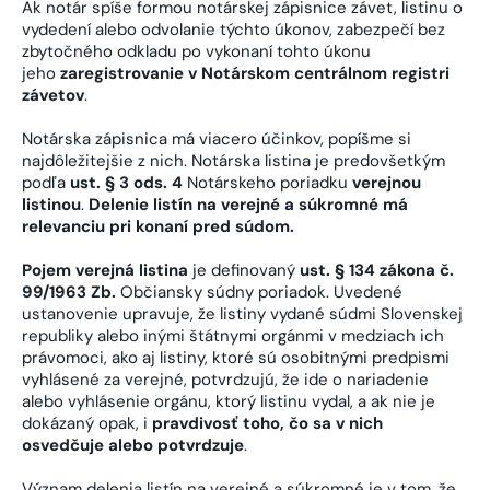
Ak notár spíše formou notárskej zápisnice závet, listinu o
vydedení alebo odvolanie týchto úkonov, zabezpečí bez
zbytočného odkladu po vykonaní tohto úkonu
jeho
zaregistrovanie v Notárskom centrálnom registri
závetov
.
Notárska zápisnica má viacero účinkov, popíšme si
najdôležitejšie z nich. Notárska listina je predovšetkým
podľa
ust. § 3 ods. 4
Notárskeho poriadku
verejnou
listinou
.
Delenie listín na verejné a súkromné má
relevanciu pri konaní pred súdom.
Pojem verejná listina
je definovaný
ust. § 134 zákona č.
99/1963 Zb.
Občiansky súdny poriadok. Uvedené
ustanovenie upravuje, že listiny vydané súdmi Slovenskej
republiky alebo inými štátnymi orgánmi v medziach ich
právomoci, ako aj listiny, ktoré sú osobitnými predpismi
vyhlásené za verejné, potvrdzujú, že ide o nariadenie
alebo vyhlásenie orgánu, ktorý listinu vydal, a ak nie je
dokázaný opak, i
pravdivosť toho, čo sa v nich
osvedčuje alebo potvrdzuje
.
Význam delenia listín na verejné a súkromné je v tom, že