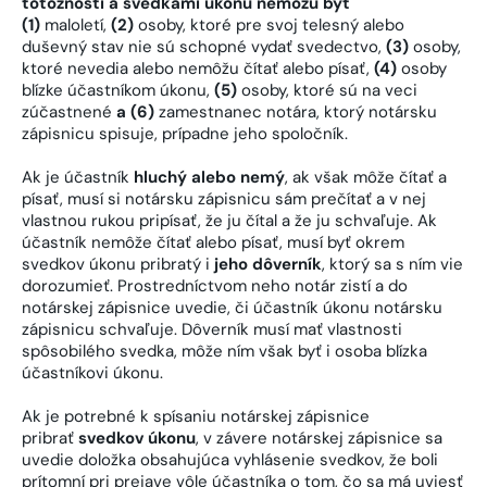
totožnosti a svedkami úkonu nemôžu byť
(1)
maloletí,
(2)
osoby, ktoré pre svoj telesný alebo
duševný stav nie sú schopné vydať svedectvo,
(3)
osoby,
ktoré nevedia alebo nemôžu čítať alebo písať,
(4)
osoby
blízke účastníkom úkonu,
(5)
osoby, ktoré sú na veci
zúčastnené
a (6)
zamestnanec notára, ktorý notársku
zápisnicu spisuje, prípadne jeho spoločník.
Ak je účastník
hluchý alebo nemý
, ak však môže čítať a
písať, musí si notársku zápisnicu sám prečítať a v nej
vlastnou rukou pripísať, že ju čítal a že ju schvaľuje. Ak
účastník nemôže čítať alebo písať, musí byť okrem
svedkov úkonu pribratý i
jeho dôverník
, ktorý sa s ním vie
dorozumieť. Prostredníctvom neho notár zistí a do
notárskej zápisnice uvedie, či účastník úkonu notársku
zápisnicu schvaľuje. Dôverník musí mať vlastnosti
spôsobilého svedka, môže ním však byť i osoba blízka
účastníkovi úkonu.
Ak je potrebné k spísaniu notárskej zápisnice
pribrať
svedkov úkonu
, v závere notárskej zápisnice sa
uvedie doložka obsahujúca vyhlásenie svedkov, že boli
prítomní pri prejave vôle účastníka o tom, čo sa má uviesť