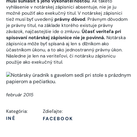
musí súhlasiť s jeho vykonateľnosťou
. Ak takéto
vyhlásenie v notárskej zápisnici absentuje, nie je ju
možné použiť ako exekučný titul. V notárskej zápisnici
tiež musí byť uvedený
právny dôvod
. Právnym dôvodom
je právny titul, na základe ktorého existuje právny
záväzok, najčastejšie ide o zmluvu.
Účasť veriteľa pri
spisovaní notárskej zápisnice nie je povinná.
Notárska
zápisnica môže byť spísaná aj len s dlžníkom ako
účastníkom úkonu, a to ako jednostranný právny úkon.
Následne je len na veriteľovi, či notársku zápisnicu
použije ako exekučný titul.
február 2015
Kategória:
Zdieľajte:
INÉ
FACEBOOK