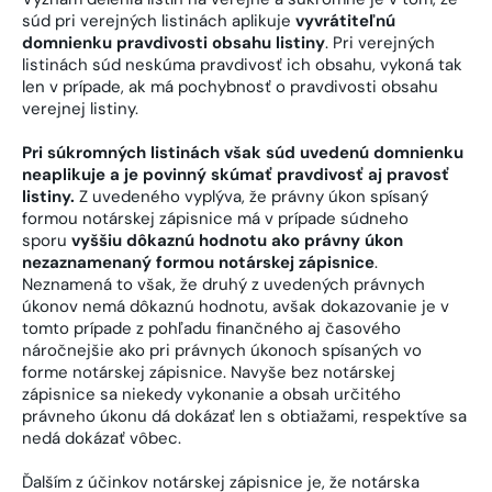
súd pri verejných listinách aplikuje
vyvrátiteľnú
domnienku pravdivosti obsahu listiny
. Pri verejných
listinách súd neskúma pravdivosť ich obsahu, vykoná tak
len v prípade, ak má pochybnosť o pravdivosti obsahu
verejnej listiny.
Pri súkromných listinách však súd uvedenú domnienku
neaplikuje a je povinný skúmať pravdivosť aj pravosť
listiny.
Z uvedeného vyplýva, že právny úkon spísaný
formou notárskej zápisnice má v prípade súdneho
sporu
vyššiu dôkaznú hodnotu ako právny úkon
nezaznamenaný formou notárskej zápisnice
.
Neznamená to však, že druhý z uvedených právnych
úkonov nemá dôkaznú hodnotu, avšak dokazovanie je v
tomto prípade z pohľadu finančného aj časového
náročnejšie ako pri právnych úkonoch spísaných vo
forme notárskej zápisnice. Navyše bez notárskej
zápisnice sa niekedy vykonanie a obsah určitého
právneho úkonu dá dokázať len s obtiažami, respektíve sa
nedá dokázať vôbec.
Ďalším z účinkov notárskej zápisnice je, že notárska