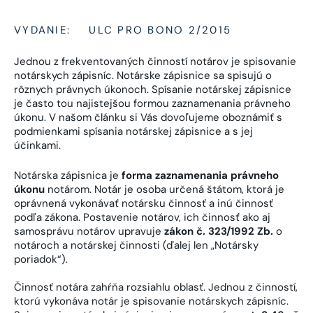
VYDANIE:
ULC PRO BONO 2/2015
Jednou z frekventovaných činností notárov je spisovanie
notárskych zápisníc. Notárske zápisnice sa spisujú o
rôznych právnych úkonoch. Spísanie notárskej zápisnice
je často tou najistejšou formou zaznamenania právneho
úkonu. V našom článku si Vás dovoľujeme oboznámiť s
podmienkami spísania notárskej zápisnice a s jej
účinkami.
Notárska zápisnica je
forma zaznamenania právneho
úkonu
notárom. Notár je osoba určená štátom, ktorá je
oprávnená vykonávať notársku činnosť a inú činnosť
podľa zákona. Postavenie notárov, ich činnosť ako aj
samosprávu notárov upravuje
zákon č. 323/1992 Zb.
o
notároch a notárskej činnosti (ďalej len „Notársky
poriadok“).
Činnosť notára zahŕňa rozsiahlu oblasť. Jednou z činností,
ktorú vykonáva notár je spisovanie notárskych zápisníc.