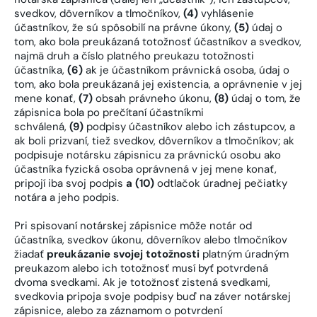
svedkov, dôverníkov a tlmočníkov,
(4)
vyhlásenie
účastníkov, že sú spôsobilí na právne úkony,
(5)
údaj o
tom, ako bola preukázaná totožnosť účastníkov a svedkov,
najmä druh a číslo platného preukazu totožnosti
účastníka,
(6)
ak je účastníkom právnická osoba, údaj o
tom, ako bola preukázaná jej existencia, a oprávnenie v jej
mene konať,
(7)
obsah právneho úkonu,
(8)
údaj o tom, že
zápisnica bola po prečítaní účastníkmi
schválená,
(9)
podpisy účastníkov alebo ich zástupcov, a
ak boli prizvaní, tiež svedkov, dôverníkov a tlmočníkov; ak
podpisuje notársku zápisnicu za právnickú osobu ako
účastníka fyzická osoba oprávnená v jej mene konať,
pripojí iba svoj podpis
a (10)
odtlačok úradnej pečiatky
notára a jeho podpis.
Pri spisovaní notárskej zápisnice môže notár od
účastníka, svedkov úkonu, dôverníkov alebo tlmočníkov
žiadať
preukázanie svojej totožnosti
platným úradným
preukazom alebo ich totožnosť musí byť potvrdená
dvoma svedkami. Ak je totožnosť zistená svedkami,
svedkovia pripoja svoje podpisy buď na záver notárskej
zápisnice, alebo za záznamom o potvrdení