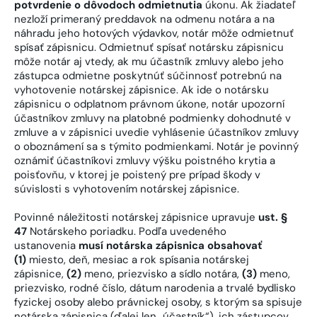
potvrdenie o dôvodoch odmietnutia
úkonu. Ak žiadateľ
nezloží primeraný preddavok na odmenu notára a na
náhradu jeho hotových výdavkov, notár môže odmietnuť
spísať zápisnicu. Odmietnuť spísať notársku zápisnicu
môže notár aj vtedy, ak mu účastník zmluvy alebo jeho
zástupca odmietne poskytnúť súčinnosť potrebnú na
vyhotovenie notárskej zápisnice. Ak ide o notársku
zápisnicu o odplatnom právnom úkone, notár upozorní
účastníkov zmluvy na platobné podmienky dohodnuté v
zmluve a v zápisnici uvedie vyhlásenie účastníkov zmluvy
o oboznámení sa s týmito podmienkami. Notár je povinný
oznámiť účastníkovi zmluvy výšku poistného krytia a
poisťovňu, v ktorej je poistený pre prípad škody v
súvislosti s vyhotovením notárskej zápisnice.
Povinné náležitosti notárskej zápisnice upravuje
ust. §
47
Notárskeho poriadku. Podľa uvedeného
ustanovenia
musí notárska zápisnica obsahovať
(1)
miesto, deň, mesiac a rok spísania notárskej
zápisnice,
(2)
meno, priezvisko a sídlo notára,
(3)
meno,
priezvisko, rodné číslo, dátum narodenia a trvalé bydlisko
fyzickej osoby alebo právnickej osoby, s ktorým sa spisuje
notárska zápisnica (ďalej len „účastník“), ich zástupcov,