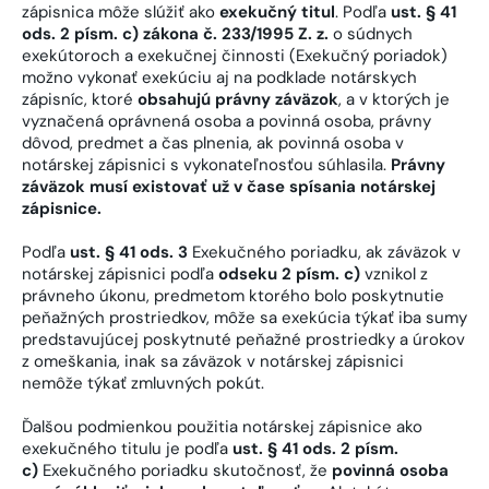
zápisnica môže slúžiť ako
exekučný titul
. Podľa
ust. § 41
ods. 2 písm. c) zákona č. 233/1995 Z. z.
o súdnych
exekútoroch a exekučnej činnosti (Exekučný poriadok)
možno vykonať exekúciu aj na podklade notárskych
zápisníc, ktoré
obsahujú právny záväzok
, a v ktorých je
vyznačená oprávnená osoba a povinná osoba, právny
dôvod, predmet a čas plnenia, ak povinná osoba v
notárskej zápisnici s vykonateľnosťou súhlasila.
Právny
záväzok musí existovať už v čase spísania notárskej
zápisnice.
Podľa
ust. § 41 ods. 3
Exekučného poriadku, ak záväzok v
notárskej zápisnici podľa
odseku 2 písm. c)
vznikol z
právneho úkonu, predmetom ktorého bolo poskytnutie
peňažných prostriedkov, môže sa exekúcia týkať iba sumy
predstavujúcej poskytnuté peňažné prostriedky a úrokov
z omeškania, inak sa záväzok v notárskej zápisnici
nemôže týkať zmluvných pokút.
Ďalšou podmienkou použitia notárskej zápisnice ako
exekučného titulu je podľa
ust. § 41 ods. 2 písm.
c)
Exekučného poriadku skutočnosť, že
povinná osoba