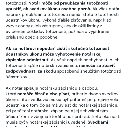
totožnosti.
Notár môže od preukázania totožnosti
upustiť, ak svedkov úkonu osobne pozná.
Ak však notár
napriek preukázaniu totožnosti nemá istotu o totožnosti
účastníkov úkonu, vykoná ďalšie zisťovanie, napríklad
vyzve osoby a ich zástupcov, aby doložili listiny z
evidencie dokladov totožnosti, požiada o vyjadrenie
príslušnú obec a podobne.
Ak sa notárovi nepodarí zistiť skutočnú totožnosť
účastníkov úkonu môže vyhotovenie notárskej
zápisnice odmietnuť.
Ak však napriek pochybnosti o ich
totožnosti spíše notársku zápisnicu,
nemôže sa zbaviť
zodpovednosti za škodu
spôsobenú zneužitím totožnosti
účastníkov.
Ak notár spisuje notársku zápisnicu s osobou,
ktorá
nemôže čítať alebo písať
, priberie dvoch svedkov
úkonu. Títo svedkovia musia byť prítomní pri prejave vôle
účastníka o tom, čo sa má uviesť do notárskej zápisnice,
pri prečítaní notárskej zápisnice a jej schválení tým
účastníkom, v záujme ktorého boli pribratí. Tieto okolnosti
musia byť v notárskej zápisnici uvedené.
Svedkami