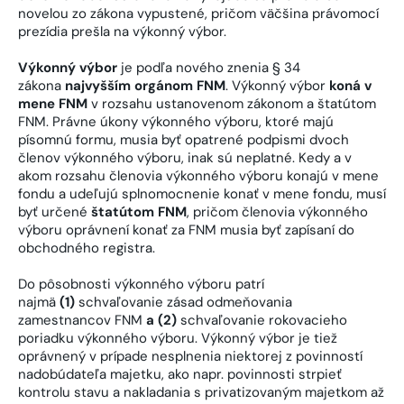
novelou zo zákona vypustené, pričom väčšina právomocí
prezídia prešla na výkonný výbor.
Výkonný výbor
je podľa nového znenia § 34
zákona
najvyšším orgánom FNM
. Výkonný výbor
koná v
mene FNM
v rozsahu ustanovenom zákonom a štatútom
FNM. Právne úkony výkonného výboru, ktoré majú
písomnú formu, musia byť opatrené podpismi dvoch
členov výkonného výboru, inak sú neplatné. Kedy a v
akom rozsahu členovia výkonného výboru konajú v mene
fondu a udeľujú splnomocnenie konať v mene fondu, musí
byť určené
štatútom FNM
, pričom členovia výkonného
výboru oprávnení konať za FNM musia byť zapísaní do
obchodného registra.
Do pôsobnosti výkonného výboru patrí
najmä
(1)
schvaľovanie zásad odmeňovania
zamestnancov FNM
a
(2)
schvaľovanie rokovacieho
poriadku výkonného výboru. Výkonný výbor je tiež
oprávnený v prípade nesplnenia niektorej z povinností
nadobúdateľa majetku, ako napr. povinnosti strpieť
kontrolu stavu a nakladania s privatizovaným majetkom až