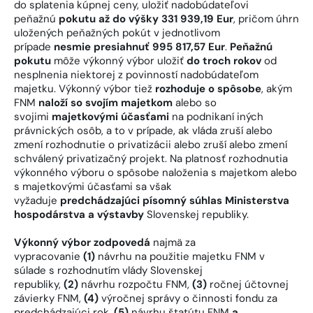
do splatenia kúpnej ceny, uložiť nadobúdateľovi
peňažnú
pokutu až do výšky 331 939,19 Eur
, pričom úhrn
uložených peňažných pokút v jednotlivom
prípade
nesmie presiahnuť 995 817,57 Eur
.
Peňažnú
pokutu
môže výkonný výbor uložiť
do troch rokov
od
nesplnenia niektorej z povinností nadobúdateľom
majetku. Výkonný výbor tiež
rozhoduje o spôsobe
, akým
FNM
naloží so svojím majetkom
alebo so
svojimi
majetkovými účasťami
na podnikaní iných
právnických osôb, a to v prípade, ak vláda zruší alebo
zmení rozhodnutie o privatizácii alebo zruší alebo zmení
schválený privatizačný projekt. Na platnosť rozhodnutia
výkonného výboru o spôsobe naloženia s majetkom alebo
s majetkovými účasťami sa však
vyžaduje
predchádzajúci písomný súhlas Ministerstva
hospodárstva a výstavby
Slovenskej republiky.
Výkonný výbor zodpovedá
najmä za
vypracovanie
(1)
návrhu na použitie majetku FNM v
súlade s rozhodnutím vlády Slovenskej
republiky,
(2)
návrhu rozpočtu FNM,
(3)
ročnej účtovnej
závierky FNM,
(4)
výročnej správy o činnosti fondu za
predchádzajúci rok,
(5)
návrhu štatútu FNM
a