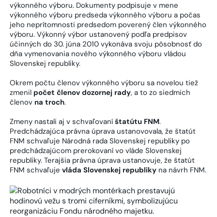
výkonného výboru. Dokumenty podpisuje v mene
výkonného výboru predseda výkonného výboru a počas
jeho neprítomnosti predsedom poverený člen výkonného
výboru. Výkonný výbor ustanovený podľa predpisov
účinných do 30. júna 2010 vykonáva svoju pôsobnosť do
dňa vymenovania nového výkonného výboru vládou
Slovenskej republiky.
Okrem počtu členov výkonného výboru sa novelou tiež
zmenil
počet členov dozornej rady
, a to zo siedmich
členov
na troch
.
Zmeny nastali aj v schvaľovaní
štatútu FNM
.
Predchádzajúca právna úprava ustanovovala, že štatút
FNM schvaľuje Národná rada Slovenskej republiky po
predchádzajúcom prerokovaní vo vláde Slovenskej
republiky. Terajšia právna úprava ustanovuje, že štatút
FNM schvaľuje
vláda Slovenskej republiky
na návrh FNM.