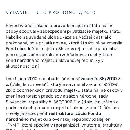
VYDANIE:
ULC PRO BONO 7/2010
Pôvodný účel zákona o prevode majetku štátu na iné
osoby spočíval v zabezpečení privatizácie majetku štátu.
Nakoľko sa uvedená úloha ukázala z väčšej časti ako
prekonaná, bola prijatá novela, ktorá štrukturálne zmenila
Fond národného majetku Slovenskej republiky tak, aby
jeho organizačná štruktúra zohľadňovala úlohy, ktoré
Fond národného majetku Slovenskej republiky v
skutočnosti plní.
Dňa
1. júla 2010
nadobudol účinnosť
zákon č. 38/2010 Z.
z.
(ďalej len „novela“), ktorým sa zmenil zákon č. 92/1991
Zb. o podmienkach prevodu majetku štátu na iné osoby v
znení neskorších predpisov a zákon Národnej rady
Slovenskej republiky č. 350/1996 Z. z. (ďalej len „zákon o
podmienkach prevodu majetku“ alebo „zákon“). Účelom
novely je zabezpečiť
reštrukturalizáciu Fondu
národného majetku
Slovenskej republiky (ďalej len
„FNM“), ktorá spočíva v reorganizácii vnútornej štruktúry