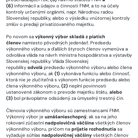
(6)
informácií a údajov o činnosti FNM, a to na účely
kontroly určenými orgánmi, napr. Národnou radou
Slovenskej republiky, alebo o výsledku vnútornej kontroly
zmlúv o predaji privatizovaného majetku.
Po novom sa
výkonný výbor skladá z piatich
členov
namiesto pôvodných jedenásť. Predsedu
výkonného výboru a ďalších štyroch členov vymenúva a
odvoláva vláda na návrh ministra hospodárstva a výstavby
Slovenskej republiky. Vláda Slovenskej
republiky
odvolá
predsedu výkonného výboru alebo člena
výkonného výboru, ak
(1)
vykonáva funkciu alebo činnosť,
ktorá nie je zlučiteľná s výkonom funkcie predsedu alebo
člena výkonného výboru,
(2)
neplní povinnosti
ustanovené zákonom o prevode majetku štátu,
alebo
(3)
bol právoplatne odsúdený za úmyselný trestný čin.
Členovia výkonného výboru sú zamestnancami FNM.
Výkonný výbor je
uznášaniaschopný
, ak sa na jeho
rokovaní zúčastní
nadpolovičná väčšina
všetkých členov
výkonného výboru, pričom na
prijatie rozhodnutia
sa
vyžaduje súhlas
nadpolovičnej väčšiny
všetkých členov