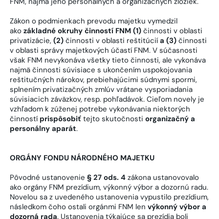
FNM, najmä jeho personálnych a organizačných zložiek.
Zákon o podmienkach prevodu majetku vymedzil
ako
základné okruhy činností FNM (1)
činnosti v oblasti
privatizácie,
(2)
činnosti v oblasti reštitúcií
a (3)
činnosti
v oblasti správy majetkových účastí FNM. V súčasnosti
však FNM nevykonáva všetky tieto činnosti, ale vykonáva
najmä činnosti súvisiace s ukončením uspokojovania
reštitučných nárokov, prebiehajúcimi súdnymi spormi,
splnením privatizačných zmlúv vrátane vysporiadania
súvisiacich záväzkov, resp. pohľadávok. Cieľom novely je
vzhľadom k zúženej potrebe vykonávania niektorých
činností
prispôsobiť
tejto skutočnosti
organizačný a
personálny aparát
.
ORGÁNY FONDU NÁRODNÉHO MAJETKU
Pôvodné ustanovenie
§ 27 ods. 4
zákona ustanovovalo
ako orgány FNM prezídium, výkonný výbor a dozornú radu.
Novelou sa z uvedeného ustanovenia vypustilo prezídium,
následkom čoho ostali orgánmi FNM len
výkonný výbor a
dozorná rada
. Ustanovenia týkajúce sa prezídia boli