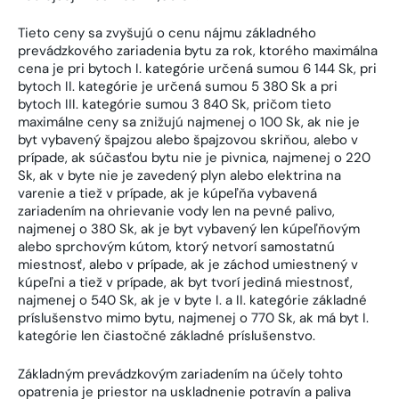
Tieto ceny sa zvyšujú o cenu nájmu základného
prevádzkového zariadenia bytu za rok, ktorého maximálna
cena je pri bytoch I. kategórie určená sumou 6 144 Sk, pri
bytoch II. kategórie je určená sumou 5 380 Sk a pri
bytoch III. kategórie sumou 3 840 Sk, pričom tieto
maximálne ceny sa znižujú najmenej o 100 Sk, ak nie je
byt vybavený špajzou alebo špajzovou skriňou, alebo v
prípade, ak súčasťou bytu nie je pivnica, najmenej o 220
Sk, ak v byte nie je zavedený plyn alebo elektrina na
varenie a tiež v prípade, ak je kúpeľňa vybavená
zariadením na ohrievanie vody len na pevné palivo,
najmenej o 380 Sk, ak je byt vybavený len kúpeľňovým
alebo sprchovým kútom, ktorý netvorí samostatnú
miestnosť, alebo v prípade, ak je záchod umiestnený v
kúpeľni a tiež v prípade, ak byt tvorí jediná miestnosť,
najmenej o 540 Sk, ak je v byte I. a II. kategórie základné
príslušenstvo mimo bytu, najmenej o 770 Sk, ak má byt I.
kategórie len čiastočné základné príslušenstvo.
Základným prevádzkovým zariadením na účely tohto
opatrenia je priestor na uskladnenie potravín a paliva