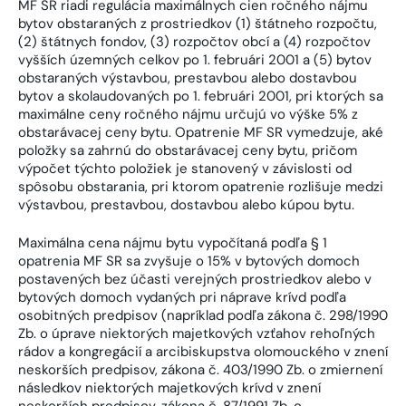
MF SR riadi regulácia maximálnych cien ročného nájmu
bytov obstaraných z prostriedkov (1) štátneho rozpočtu,
(2) štátnych fondov, (3) rozpočtov obcí a (4) rozpočtov
vyšších územných celkov po 1. februári 2001 a (5) bytov
obstaraných výstavbou, prestavbou alebo dostavbou
bytov a skolaudovaných po 1. februári 2001, pri ktorých sa
maximálne ceny ročného nájmu určujú vo výške 5% z
obstarávacej ceny bytu. Opatrenie MF SR vymedzuje, aké
položky sa zahrnú do obstarávacej ceny bytu, pričom
výpočet týchto položiek je stanovený v závislosti od
spôsobu obstarania, pri ktorom opatrenie rozlišuje medzi
výstavbou, prestavbou, dostavbou alebo kúpou bytu.
Maximálna cena nájmu bytu vypočítaná podľa § 1
opatrenia MF SR sa zvyšuje o 15% v bytových domoch
postavených bez účasti verejných prostriedkov alebo v
bytových domoch vydaných pri náprave krívd podľa
osobitných predpisov (napríklad podľa zákona č. 298/1990
Zb. o úprave niektorých majetkových vzťahov rehoľných
rádov a kongregácií a arcibiskupstva olomouckého v znení
neskorších predpisov, zákona č. 403/1990 Zb. o zmiernení
následkov niektorých majetkových krívd v znení