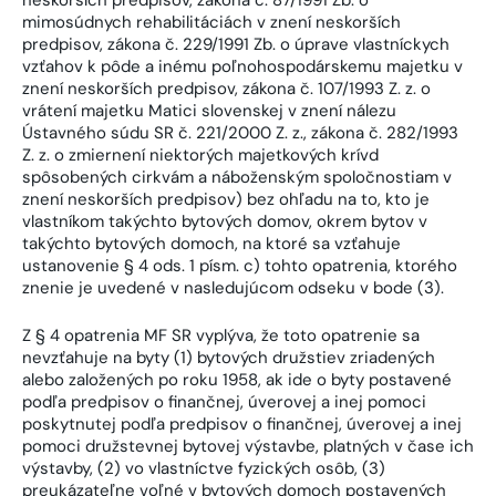
neskorších predpisov, zákona č. 87/1991 Zb. o
mimosúdnych rehabilitáciách v znení neskorších
predpisov, zákona č. 229/1991 Zb. o úprave vlastníckych
vzťahov k pôde a inému poľnohospodárskemu majetku v
znení neskorších predpisov, zákona č. 107/1993 Z. z. o
vrátení majetku Matici slovenskej v znení nálezu
Ústavného súdu SR č. 221/2000 Z. z., zákona č. 282/1993
Z. z. o zmiernení niektorých majetkových krívd
spôsobených cirkvám a náboženským spoločnostiam v
znení neskorších predpisov) bez ohľadu na to, kto je
vlastníkom takýchto bytových domov, okrem bytov v
takýchto bytových domoch, na ktoré sa vzťahuje
ustanovenie § 4 ods. 1 písm. c) tohto opatrenia, ktorého
znenie je uvedené v nasledujúcom odseku v bode (3).
Z § 4 opatrenia MF SR vyplýva, že toto opatrenie sa
nevzťahuje na byty (1) bytových družstiev zriadených
alebo založených po roku 1958, ak ide o byty postavené
podľa predpisov o finančnej, úverovej a inej pomoci
poskytnutej podľa predpisov o finančnej, úverovej a inej
pomoci družstevnej bytovej výstavbe, platných v čase ich
výstavby, (2) vo vlastníctve fyzických osôb, (3)
preukázateľne voľné v bytových domoch postavených