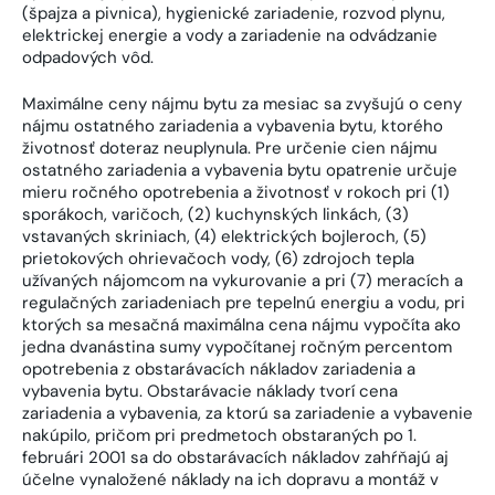
(špajza a pivnica), hygienické zariadenie, rozvod plynu,
elektrickej energie a vody a zariadenie na odvádzanie
odpadových vôd.
Maximálne ceny nájmu bytu za mesiac sa zvyšujú o ceny
nájmu ostatného zariadenia a vybavenia bytu, ktorého
životnosť doteraz neuplynula. Pre určenie cien nájmu
ostatného zariadenia a vybavenia bytu opatrenie určuje
mieru ročného opotrebenia a životnosť v rokoch pri (1)
sporákoch, varičoch, (2) kuchynských linkách, (3)
vstavaných skriniach, (4) elektrických bojleroch, (5)
prietokových ohrievačoch vody, (6) zdrojoch tepla
užívaných nájomcom na vykurovanie a pri (7) meracích a
regulačných zariadeniach pre tepelnú energiu a vodu, pri
ktorých sa mesačná maximálna cena nájmu vypočíta ako
jedna dvanástina sumy vypočítanej ročným percentom
opotrebenia z obstarávacích nákladov zariadenia a
vybavenia bytu. Obstarávacie náklady tvorí cena
zariadenia a vybavenia, za ktorú sa zariadenie a vybavenie
nakúpilo, pričom pri predmetoch obstaraných po 1.
februári 2001 sa do obstarávacích nákladov zahŕňajú aj
účelne vynaložené náklady na ich dopravu a montáž v