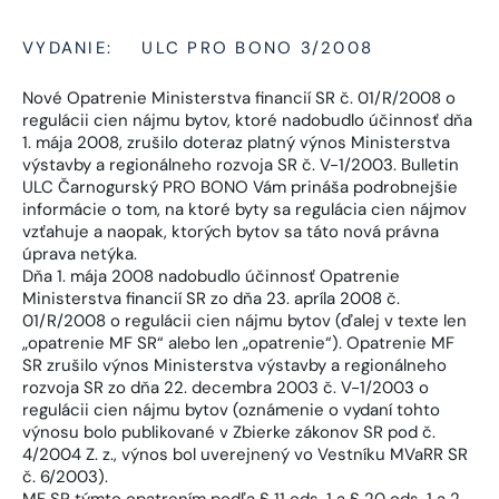
VYDANIE:
ULC PRO BONO 3/2008
Nové Opatrenie Ministerstva financií SR č. 01/R/2008 o
regulácii cien nájmu bytov, ktoré nadobudlo účinnosť dňa
1. mája 2008, zrušilo doteraz platný výnos Ministerstva
výstavby a regionálneho rozvoja SR č. V-1/2003. Bulletin
ULC Čarnogurský PRO BONO Vám prináša podrobnejšie
informácie o tom, na ktoré byty sa regulácia cien nájmov
vzťahuje a naopak, ktorých bytov sa táto nová právna
úprava netýka.
Dňa 1. mája 2008 nadobudlo účinnosť Opatrenie
Ministerstva financií SR zo dňa 23. apríla 2008 č.
01/R/2008 o regulácii cien nájmu bytov (ďalej v texte len
„opatrenie MF SR“ alebo len „opatrenie“). Opatrenie MF
SR zrušilo výnos Ministerstva výstavby a regionálneho
rozvoja SR zo dňa 22. decembra 2003 č. V-1/2003 o
regulácii cien nájmu bytov (oznámenie o vydaní tohto
výnosu bolo publikované v Zbierke zákonov SR pod č.
4/2004 Z. z., výnos bol uverejnený vo Vestníku MVaRR SR
č. 6/2003).