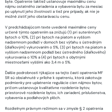
byte. Opatrenie taktiež ustanovuje maximálnu cenu
nájmu ostatného zariadenia a vybavenia bytu za mesiac
po uplynutí jeho životnosti a tiež pre prípady, ak nie je
možné zistiť jeho obstarávaciu cenu.
V predchádzajúcom texte uvedené maximálne ceny
určené týmto opatrením sa znižujú (1) pri suterénnych
bytoch o 10%, (2) pri bytoch na piatom a vyššom
nadzemnom podlaží v domoch bez výťahu s ústredným
(diaľkovým) vykurovaním o 5%, (3) pri bytoch na piatom a
vyššom nadzemnom podlaží bez ústredného (diaľkového)
vykurovania o 10% a (4) pri bytoch s obytnými
miestnosťami vyššími ako 3,4 m o 5%.
Ďalšie podrobnosti týkajúce sa tejto časti opatrenia MF
SR sú obsiahnuté v prílohe k opatreniu, ktorá zakotvuje
podmienky pre uplatnenie regulácie cien nájmov bytov,
pričom ustanovuje kvalitatívne rozdelenie bytov,
priestorové rozdelenie bytov, ich zariadení, príslušenstva,
vybavenia a podlahových plôch.
Rozdielnym právnym režimom sa v zmysle § 2 opatrenia