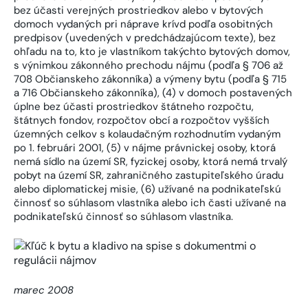
bez účasti verejných prostriedkov alebo v bytových
domoch vydaných pri náprave krívd podľa osobitných
predpisov (uvedených v predchádzajúcom texte), bez
ohľadu na to, kto je vlastníkom takýchto bytových domov,
s výnimkou zákonného prechodu nájmu (podľa § 706 až
708 Občianskeho zákonníka) a výmeny bytu (podľa § 715
a 716 Občianskeho zákonníka), (4) v domoch postavených
úplne bez účasti prostriedkov štátneho rozpočtu,
štátnych fondov, rozpočtov obcí a rozpočtov vyšších
územných celkov s kolaudačným rozhodnutím vydaným
po 1. februári 2001, (5) v nájme právnickej osoby, ktorá
nemá sídlo na území SR, fyzickej osoby, ktorá nemá trvalý
pobyt na území SR, zahraničného zastupiteľského úradu
alebo diplomatickej misie, (6) užívané na podnikateľskú
činnosť so súhlasom vlastníka alebo ich časti užívané na
podnikateľskú činnosť so súhlasom vlastníka.
marec 2008