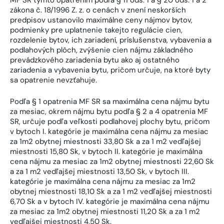
MF SR týmto opatrením podľa § 11 ods. 1 a § 20 ods. 1 a 2
zákona č. 18/1996 Z. z. o cenách v znení neskorších
predpisov ustanovilo maximálne ceny nájmov bytov,
podmienky pre uplatnenie takejto regulácie cien,
rozdelenie bytov, ich zariadení, príslušenstva, vybavenia a
podlahových plôch, zvýšenie cien nájmu základného
prevádzkového zariadenia bytu ako aj ostatného
zariadenia a vybavenia bytu, pričom určuje, na ktoré byty
sa opatrenie nevzťahuje.
Podľa § 1 opatrenia MF SR sa maximálna cena nájmu bytu
za mesiac, okrem nájmu bytu podľa § 2 a 4 opatrenia MF
SR, určuje podľa veľkosti podlahovej plochy bytu, pričom
v bytoch I. kategórie je maximálna cena nájmu za mesiac
za 1m2 obytnej miestnosti 33,80 Sk a za 1 m2 vedľajšej
miestnosti 15,80 Sk, v bytoch II. kategórie je maximálna
cena nájmu za mesiac za 1m2 obytnej miestnosti 22,60 Sk
a za 1 m2 vedľajšej miestnosti 13,50 Sk, v bytoch III.
kategórie je maximálna cena nájmu za mesiac za 1m2
obytnej miestnosti 18,10 Sk a za 1 m2 vedľajšej miestnosti
6,70 Sk a v bytoch IV. kategórie je maximálna cena nájmu
za mesiac za 1m2 obytnej miestnosti 11,20 Sk a za 1 m2
vedľajšej miestnosti 4,50 Sk.