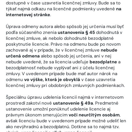
dostupné v čase uzavretia licenčnej zmluvy. Bude sa to
týkať najmä odkazu na licenčné podmienky uvedené
na
internetovej stránke
.
Úprava odmeny autora alebo spôsob jej určenia musí byť
podľa súčasného znenia
ustanovenia § 45
dohodnutá v
licenčnej zmluve, ak nebolo dohodnuté bezodplatné
poskytnutie licencie. Právo na odmenu bude po novom
zachované aj v prípade, že v licenčnej zmluve
nebude
určená odmena
alebo spôsob jej určenia, ani v nej
nebude uvedené, že sa licencia udeľuje
bezodplatne
a
bezodplatnosť nebude vyplývať ani z účelu licenčnej
zmluvy. V uvedenom prípade bude mať autor nárok na
odmenu
vo výške, ktorá je obvyklá
v čase uzavretia
licenčnej zmluvy pri obdobných zmluvných podmienkach.
Špeciálnu úpravu udelenia licencií najmä v internetovom
prostredí zakotví nové
ustanovenie § 49a
. Predmetné
ustanovenie umožní ponúknuť udelenie licencie aj
právnym úkonom smerujúcim
voči neurčitým osobám
,
avšak licenciu bude v uvedenom prípade možné udeliť len
ako nevýhradnú a bezodplatnú. Dotkne sa to najmä tzv.