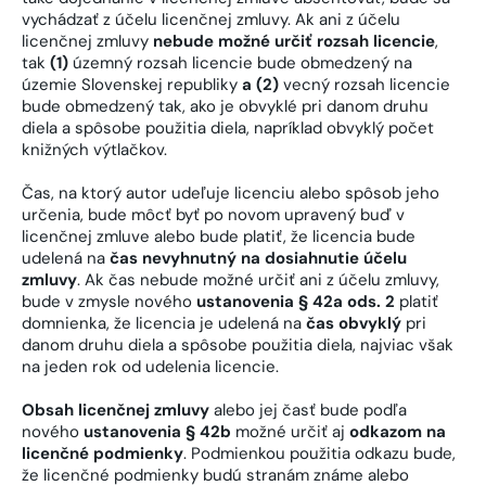
vychádzať z účelu licenčnej zmluvy. Ak ani z účelu
licenčnej zmluvy
nebude možné určiť rozsah licencie
,
tak
(1)
územný rozsah licencie bude obmedzený na
územie Slovenskej republiky
a (2)
vecný rozsah licencie
bude obmedzený tak, ako je obvyklé pri danom druhu
diela a spôsobe použitia diela, napríklad obvyklý počet
knižných výtlačkov.
Čas, na ktorý autor udeľuje licenciu alebo spôsob jeho
určenia, bude môcť byť po novom upravený buď v
licenčnej zmluve alebo bude platiť, že licencia bude
udelená na
čas nevyhnutný na dosiahnutie účelu
zmluvy
. Ak čas nebude možné určiť ani z účelu zmluvy,
bude v zmysle nového
ustanovenia § 42a ods. 2
platiť
domnienka, že licencia je udelená na
čas obvyklý
pri
danom druhu diela a spôsobe použitia diela, najviac však
na jeden rok od udelenia licencie.
Obsah licenčnej zmluvy
alebo jej časť bude podľa
nového
ustanovenia § 42b
možné určiť aj
odkazom na
licenčné podmienky
. Podmienkou použitia odkazu bude,
že licenčné podmienky budú stranám známe alebo