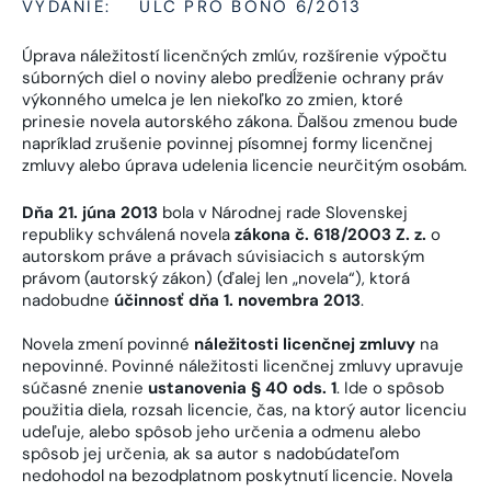
VYDANIE:
ULC PRO BONO 6/2013
Úprava náležitostí licenčných zmlúv, rozšírenie výpočtu
súborných diel o noviny alebo predĺženie ochrany práv
výkonného umelca je len niekoľko zo zmien, ktoré
prinesie novela autorského zákona. Ďalšou zmenou bude
napríklad zrušenie povinnej písomnej formy licenčnej
zmluvy alebo úprava udelenia licencie neurčitým osobám.
Dňa 21. júna 2013
bola v Národnej rade Slovenskej
republiky schválená novela
zákona č. 618/2003 Z. z.
o
autorskom práve a právach súvisiacich s autorským
právom (autorský zákon) (ďalej len „novela“), ktorá
nadobudne
účinnosť dňa 1. novembra 2013
.
Novela zmení povinné
náležitosti licenčnej zmluvy
na
nepovinné. Povinné náležitosti licenčnej zmluvy upravuje
súčasné znenie
ustanovenia § 40 ods. 1
. Ide o spôsob
použitia diela, rozsah licencie, čas, na ktorý autor licenciu
udeľuje, alebo spôsob jeho určenia a odmenu alebo
spôsob jej určenia, ak sa autor s nadobúdateľom
nedohodol na bezodplatnom poskytnutí licencie. Novela