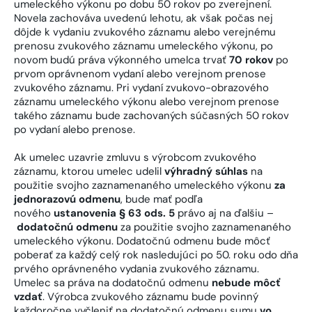
umeleckého výkonu po dobu 50 rokov po zverejnení.
Novela zachováva uvedenú lehotu, ak však počas nej
dôjde k vydaniu zvukového záznamu alebo verejnému
prenosu zvukového záznamu umeleckého výkonu, po
novom budú práva výkonného umelca trvať
70 rokov
po
prvom oprávnenom vydaní alebo verejnom prenose
zvukového záznamu. Pri vydaní zvukovo-obrazového
záznamu umeleckého výkonu alebo verejnom prenose
takého záznamu bude zachovaných súčasných 50 rokov
po vydaní alebo prenose.
Ak umelec uzavrie zmluvu s výrobcom zvukového
záznamu, ktorou umelec udelil
výhradný súhlas
na
použitie svojho zaznamenaného umeleckého výkonu
za
jednorazovú odmenu
, bude mať podľa
nového
ustanovenia § 63 ods. 5
právo aj na ďalšiu –
dodatočnú odmenu
za použitie svojho zaznamenaného
umeleckého výkonu. Dodatočnú odmenu bude môcť
poberať za každý celý rok nasledujúci po 50. roku odo dňa
prvého oprávneného vydania zvukového záznamu.
Umelec sa práva na dodatočnú odmenu
nebude môcť
vzdať
. Výrobca zvukového záznamu bude povinný
každoročne vyčleniť na dodatočnú odmenu sumu
vo