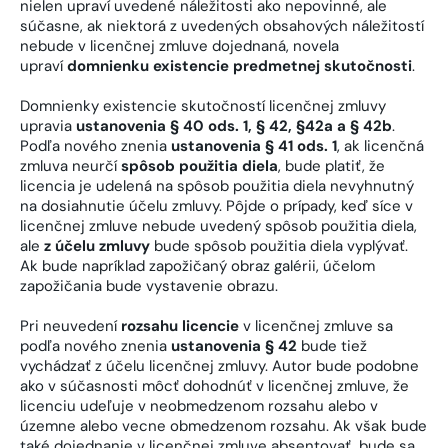
nielen upraví uvedené náležitosti ako nepovinné, ale
súčasne, ak niektorá z uvedených obsahových náležitostí
nebude v licenčnej zmluve dojednaná, novela
upraví
domnienku existencie predmetnej skutočnosti
.
Domnienky existencie skutočností licenčnej zmluvy
upravia
ustanovenia § 40 ods. 1, § 42, §42a a § 42b
.
Podľa nového znenia
ustanovenia § 41 ods. 1
, ak licenčná
zmluva neurčí
spôsob použitia diela
, bude platiť, že
licencia je udelená na spôsob použitia diela nevyhnutný
na dosiahnutie účelu zmluvy. Pôjde o prípady, keď síce v
licenčnej zmluve nebude uvedený spôsob použitia diela,
ale
z účelu zmluvy
bude spôsob použitia diela vyplývať.
Ak bude napríklad zapožičaný obraz galérii, účelom
zapožičania bude vystavenie obrazu.
Pri neuvedení
rozsahu licencie
v licenčnej zmluve sa
podľa nového znenia
ustanovenia § 42
bude tiež
vychádzať z účelu licenčnej zmluvy. Autor bude podobne
ako v súčasnosti môcť dohodnúť v licenčnej zmluve, že
licenciu udeľuje v neobmedzenom rozsahu alebo v
územne alebo vecne obmedzenom rozsahu. Ak však bude
také dojednanie v licenčnej zmluve absentovať, bude sa