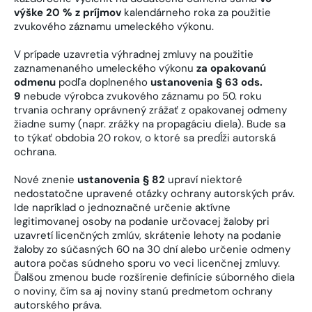
výške 20 % z príjmov
kalendárneho roka za použitie
zvukového záznamu umeleckého výkonu.
V prípade uzavretia výhradnej zmluvy na použitie
zaznamenaného umeleckého výkonu
za opakovanú
odmenu
podľa doplneného
ustanovenia § 63 ods.
9
nebude výrobca zvukového záznamu po 50. roku
trvania ochrany oprávnený zrážať z opakovanej odmeny
žiadne sumy (napr. zrážky na propagáciu diela). Bude sa
to týkať obdobia 20 rokov, o ktoré sa predĺži autorská
ochrana.
Nové znenie
ustanovenia § 82
upraví niektoré
nedostatočne upravené otázky ochrany autorských práv.
Ide napríklad o jednoznačné určenie aktívne
legitimovanej osoby na podanie určovacej žaloby pri
uzavretí licenčných zmlúv, skrátenie lehoty na podanie
žaloby zo súčasných 60 na 30 dní alebo určenie odmeny
autora počas súdneho sporu vo veci licenčnej zmluvy.
Ďalšou zmenou bude rozšírenie definície súborného diela
o noviny, čím sa aj noviny stanú predmetom ochrany
autorského práva.