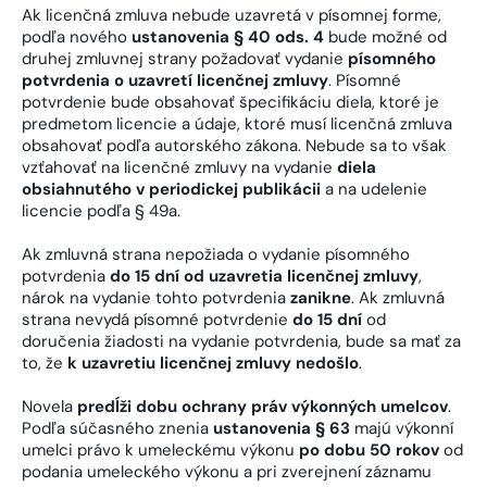
Ak licenčná zmluva nebude uzavretá v písomnej forme,
podľa nového
ustanovenia § 40 ods. 4
bude možné od
druhej zmluvnej strany požadovať vydanie
písomného
potvrdenia o uzavretí licenčnej zmluvy
. Písomné
potvrdenie bude obsahovať špecifikáciu diela, ktoré je
predmetom licencie a údaje, ktoré musí licenčná zmluva
obsahovať podľa autorského zákona. Nebude sa to však
vzťahovať na licenčné zmluvy na vydanie
diela
obsiahnutého v periodickej publikácii
a na udelenie
licencie podľa § 49a.
Ak zmluvná strana nepožiada o vydanie písomného
potvrdenia
do 15 dní od uzavretia licenčnej zmluvy
,
nárok na vydanie tohto potvrdenia
zanikne
. Ak zmluvná
strana nevydá písomné potvrdenie
do 15 dní
od
doručenia žiadosti na vydanie potvrdenia, bude sa mať za
to, že
k uzavretiu licenčnej zmluvy nedošlo
.
Novela
predĺži dobu ochrany práv výkonných umelcov
.
Podľa súčasného znenia
ustanovenia § 63
majú výkonní
umelci právo k umeleckému výkonu
po dobu 50 rokov
od
podania umeleckého výkonu a pri zverejnení záznamu