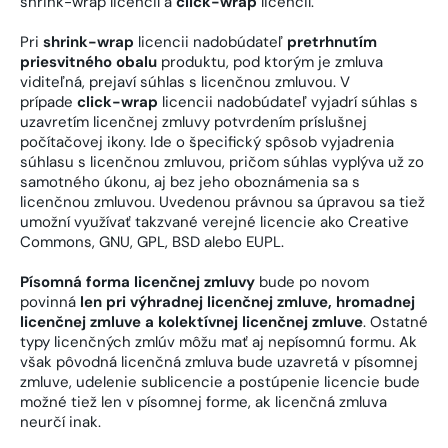
shrink-wrap licencií a
click-wrap
licencií.
Pri
shrink-wrap
licencii nadobúdateľ
pretrhnutím
priesvitného obalu
produktu, pod ktorým je zmluva
viditeľná, prejaví súhlas s licenčnou zmluvou. V
prípade
click-wrap
licencii nadobúdateľ vyjadrí súhlas s
uzavretím licenčnej zmluvy potvrdením príslušnej
počítačovej ikony. Ide o špecifický spôsob vyjadrenia
súhlasu s licenčnou zmluvou, pričom súhlas vyplýva už zo
samotného úkonu, aj bez jeho oboznámenia sa s
licenčnou zmluvou. Uvedenou právnou sa úpravou sa tiež
umožní využívať takzvané verejné licencie ako Creative
Commons, GNU, GPL, BSD alebo EUPL.
Písomná forma licenčnej zmluvy
bude po novom
povinná
len pri výhradnej licenčnej zmluve, hromadnej
licenčnej zmluve a kolektívnej licenčnej zmluve
. Ostatné
typy licenčných zmlúv môžu mať aj nepísomnú formu. Ak
však pôvodná licenčná zmluva bude uzavretá v písomnej
zmluve, udelenie sublicencie a postúpenie licencie bude
možné tiež len v písomnej forme, ak licenčná zmluva
neurčí inak.