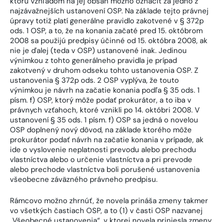
ktorú vzhľadom na jej obsah možno označiť za jedno z
najzávažnejších ustanovení OSP. Na základe tejto právnej
úpravy totiž platí generálne pravidlo zakotvené v § 372p
ods. 1 OSP, a to, že na konania začaté pred 15. októbrom
2008 sa použijú predpisy účinné od 15. októbra 2008, ak
nie je ďalej (teda v OSP) ustanovené inak. Jedinou
výnimkou z tohto generálneho pravidla je prípad
zakotvený v druhom odseku tohto ustanovenia OSP. Z
ustanovenia § 372p ods. 2 OSP vyplýva, že touto
výnimkou je návrh na začatie konania podľa § 35 ods. 1
písm. f) OSP, ktorý môže podať prokurátor, a to iba v
právnych vzťahoch, ktoré vznikli po 14. októbri 2008. V
ustanovení § 35 ods. 1 písm. f) OSP sa jedná o novelou
OSP doplnený nový dôvod, na základe ktorého môže
prokurátor podať návrh na začatie konania v prípade, ak
ide o vyslovenie neplatnosti prevodu alebo prechodu
vlastníctva alebo o určenie vlastníctva a pri prevode
alebo prechode vlastníctva boli porušené ustanovenia
všeobecne záväzného právneho predpisu.
Rámcovo možno zhrnúť, že novela prináša zmeny takmer
vo všetkých častiach OSP, a to (1) v časti OSP nazvanej
„Všeobecné ustanovenia“, v ktorej novela priniesla zmeny