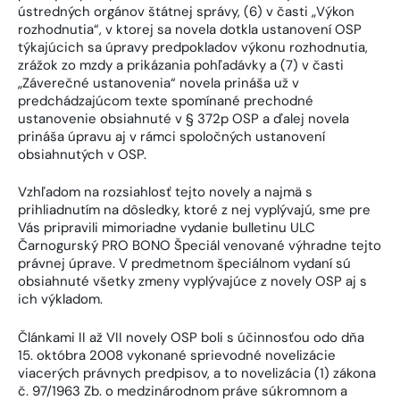
ústredných orgánov štátnej správy, (6) v časti „Výkon
rozhodnutia“, v ktorej sa novela dotkla ustanovení OSP
týkajúcich sa úpravy predpokladov výkonu rozhodnutia,
zrážok zo mzdy a prikázania pohľadávky a (7) v časti
„Záverečné ustanovenia“ novela prináša už v
predchádzajúcom texte spomínané prechodné
ustanovenie obsiahnuté v § 372p OSP a ďalej novela
prináša úpravu aj v rámci spoločných ustanovení
obsiahnutých v OSP.
Vzhľadom na rozsiahlosť tejto novely a najmä s
prihliadnutím na dôsledky, ktoré z nej vyplývajú, sme pre
Vás pripravili mimoriadne vydanie bulletinu ULC
Čarnogurský PRO BONO Špeciál venované výhradne tejto
právnej úprave. V predmetnom špeciálnom vydaní sú
obsiahnuté všetky zmeny vyplývajúce z novely OSP aj s
ich výkladom.
Článkami II až VII novely OSP boli s účinnosťou odo dňa
15. októbra 2008 vykonané sprievodné novelizácie
viacerých právnych predpisov, a to novelizácia (1) zákona
č. 97/1963 Zb. o medzinárodnom práve súkromnom a