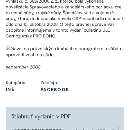
vyhlášku č. 389/2008 Z. z., ktorou bola vykonaná
novelizácia Spravovacieho a kancelárskeho poriadku pre
okresné súdy, krajské súdy, Špeciálny súd a vojenské
súdy, ktorá, obdobne ako novela OSP, nadobudla účinnosť
odo dňa 15. októbra 2008. O tejto právnej úprave Vás
osobitne informujeme v tomto vydaní bulletinu ULC
Čarnogurský PRO BONO.
september 2008
Kategória:
Zdieľajte:
INÉ
FACEBOOK
Stiahnuť vydanie v PDF