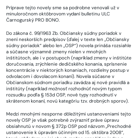
Príprave tejto novely sme sa podrobne venovali už v
minuloročnom októbrovom vydaní bulletinu ULC
Čarnogurský PRO BONO.
Do zákona č. 99/1963 Zb. Občiansky súdny poriadok v
znení neskorších predpisov (ďalej v texte len „Občiansky
súdny poriadok“ alebo len „OSP“) novela prináša rozsiahle
a súčasne významné zmeny nielen v mnohých
inštitútoch, ale i v postupoch (napríklad zmeny v inštitúte
doručovania, zrýchlenie dedičského konania, sprísnenie
koncentrácie v niektorých konaniach, rozdielny postup v
odvolacom i dovolacom konaní). Novela súčasne v
Občianskom súdnom poriadku zavádza aj nové pravidlá a
inštitúty (napríklad možnosť rozhodnúť novým typom
rozsudku podľa § 153d OSP, nové typy rozhodnutí v
skrátenom konaní, novú kategóriu tzv. drobných sporov).
Medzi mnohými nesporne dôležitými ustanoveniami tejto
novely OSP je však potrebné zvýrazniť práve úpravu
obsiahnutú v novom § 372p OSP pod názvom „Prechodné
ustanovenie k úpravám účinným od 15. októbra 2008“,