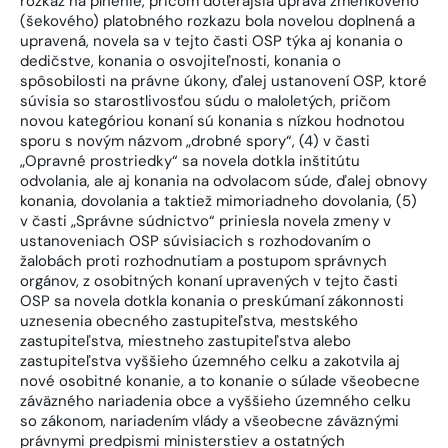
rozkaz na plnenie, pričom doterajšia úprava zmenkového
(šekového) platobného rozkazu bola novelou doplnená a
upravená, novela sa v tejto časti OSP týka aj konania o
dedičstve, konania o osvojiteľnosti, konania o
spôsobilosti na právne úkony, ďalej ustanovení OSP, ktoré
súvisia so starostlivosťou súdu o maloletých, pričom
novou kategóriou konaní sú konania s nízkou hodnotou
sporu s novým názvom „drobné spory“, (4) v časti
„Opravné prostriedky“ sa novela dotkla inštitútu
odvolania, ale aj konania na odvolacom súde, ďalej obnovy
konania, dovolania a taktiež mimoriadneho dovolania, (5)
v časti „Správne súdnictvo“ priniesla novela zmeny v
ustanoveniach OSP súvisiacich s rozhodovaním o
žalobách proti rozhodnutiam a postupom správnych
orgánov, z osobitných konaní upravených v tejto časti
OSP sa novela dotkla konania o preskúmaní zákonnosti
uznesenia obecného zastupiteľstva, mestského
zastupiteľstva, miestneho zastupiteľstva alebo
zastupiteľstva vyššieho územného celku a zakotvila aj
nové osobitné konanie, a to konanie o súlade všeobecne
záväzného nariadenia obce a vyššieho územného celku
so zákonom, nariadením vlády a všeobecne záväznými
právnymi predpismi ministerstiev a ostatných