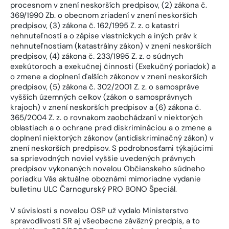
procesnom v znení neskorších predpisov, (2) zákona č.
369/1990 Zb. o obecnom zriadení v znení neskorších
predpisov, (3) zákona č. 162/1995 Z. z. o katastri
nehnuteľností a o zápise vlastníckych a iných práv k
nehnuteľnostiam (katastrálny zákon) v znení neskorších
predpisov, (4) zákona č. 233/1995 Z. z. o súdnych
exekútoroch a exekučnej činnosti (Exekučný poriadok) a
o zmene a doplnení ďalších zákonov v znení neskorších
predpisov, (5) zákona č. 302/2001 Z. z. o samospráve
vyšších územných celkov (zákon o samosprávnych
krajoch) v znení neskorších predpisov a (6) zákona č.
365/2004 Z. z. o rovnakom zaobchádzaní v niektorých
oblastiach a o ochrane pred diskrimináciou a o zmene a
doplnení niektorých zákonov (antidiskriminačný zákon) v
znení neskorších predpisov. S podrobnosťami týkajúcimi
sa sprievodných noviel vyššie uvedených právnych
predpisov vykonaných novelou Občianskeho súdneho
poriadku Vás aktuálne oboznámi mimoriadne vydanie
bulletinu ULC Čarnogurský PRO BONO Špeciál.
V súvislosti s novelou OSP už vydalo Ministerstvo
spravodlivosti SR aj všeobecne záväzný predpis, a to