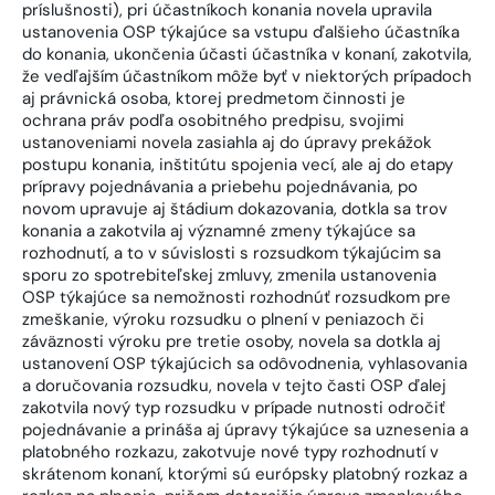
príslušnosti), pri účastníkoch konania novela upravila
ustanovenia OSP týkajúce sa vstupu ďalšieho účastníka
do konania, ukončenia účasti účastníka v konaní, zakotvila,
že vedľajším účastníkom môže byť v niektorých prípadoch
aj právnická osoba, ktorej predmetom činnosti je
ochrana práv podľa osobitného predpisu, svojimi
ustanoveniami novela zasiahla aj do úpravy prekážok
postupu konania, inštitútu spojenia vecí, ale aj do etapy
prípravy pojednávania a priebehu pojednávania, po
novom upravuje aj štádium dokazovania, dotkla sa trov
konania a zakotvila aj významné zmeny týkajúce sa
rozhodnutí, a to v súvislosti s rozsudkom týkajúcim sa
sporu zo spotrebiteľskej zmluvy, zmenila ustanovenia
OSP týkajúce sa nemožnosti rozhodnúť rozsudkom pre
zmeškanie, výroku rozsudku o plnení v peniazoch či
záväznosti výroku pre tretie osoby, novela sa dotkla aj
ustanovení OSP týkajúcich sa odôvodnenia, vyhlasovania
a doručovania rozsudku, novela v tejto časti OSP ďalej
zakotvila nový typ rozsudku v prípade nutnosti odročiť
pojednávanie a prináša aj úpravy týkajúce sa uznesenia a
platobného rozkazu, zakotvuje nové typy rozhodnutí v
skrátenom konaní, ktorými sú európsky platobný rozkaz a