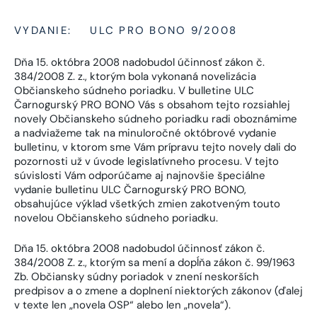
VYDANIE:
ULC PRO BONO 9/2008
Dňa 15. októbra 2008 nadobudol účinnosť zákon č.
384/2008 Z. z., ktorým bola vykonaná novelizácia
Občianskeho súdneho poriadku. V bulletine ULC
Čarnogurský PRO BONO Vás s obsahom tejto rozsiahlej
novely Občianskeho súdneho poriadku radi oboznámime
a nadviažeme tak na minuloročné októbrové vydanie
bulletinu, v ktorom sme Vám prípravu tejto novely dali do
pozornosti už v úvode legislatívneho procesu. V tejto
súvislosti Vám odporúčame aj najnovšie špeciálne
vydanie bulletinu ULC Čarnogurský PRO BONO,
obsahujúce výklad všetkých zmien zakotveným touto
novelou Občianskeho súdneho poriadku.
Dňa 15. októbra 2008 nadobudol účinnosť zákon č.
384/2008 Z. z., ktorým sa mení a dopĺňa zákon č. 99/1963
Zb. Občiansky súdny poriadok v znení neskorších
predpisov a o zmene a doplnení niektorých zákonov (ďalej
v texte len „novela OSP“ alebo len „novela“).