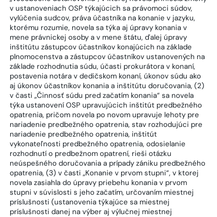
v ustanoveniach OSP týkajúcich sa právomoci súdov,
vylúčenia sudcov, práva účastníka na konanie v jazyku,
ktorému rozumie, novela sa týka aj úpravy konania v
mene právnickej osoby a v mene štátu, ďalej úpravy
inštitútu zástupcov účastníkov konajúcich na základe
plnomocenstva a zástupcov účastníkov ustanovených na
základe rozhodnutia súdu, účasti prokurátora v konaní,
postavenia notára v dedičskom konaní, úkonov súdu ako
aj úkonov účastníkov konania a inštitútu doručovania, (2)
v časti „Činnosť súdu pred začatím konania“ sa novela
týka ustanovení OSP upravujúcich inštitút predbežného
opatrenia, pričom novela po novom upravuje lehoty pre
nariadenie predbežného opatrenia, stav rozhodujúci pre
nariadenie predbežného opatrenia, inštitút
vykonateľnosti predbežného opatrenia, odosielanie
rozhodnutí o predbežnom opatrení, rieši otázku
neúspešného doručovania a prípady zániku predbežného
opatrenia, (3) v časti „Konanie v prvom stupni“, v ktorej
novela zasiahla do úpravy priebehu konania v prvom
stupni v súvislosti s jeho začatím, určovaním miestnej
príslušnosti (ustanovenia týkajúce sa miestnej
príslušnosti danej na výber aj výlučnej miestnej