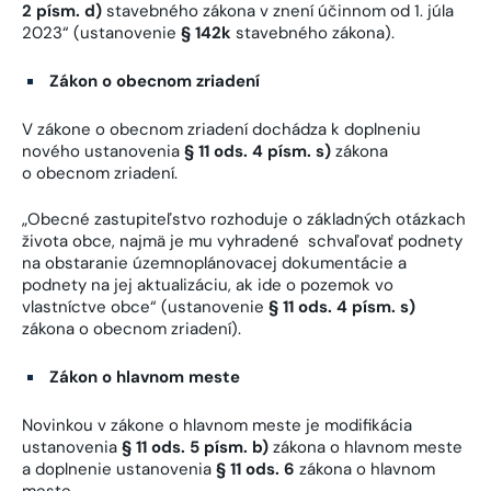
2 písm. d)
stavebného zákona v znení účinnom od 1. júla
2023“ (ustanovenie
§ 142k
stavebného zákona).
Zákon o obecnom zriadení
V zákone o obecnom zriadení dochádza k doplneniu
nového ustanovenia
§ 11 ods. 4 písm. s)
zákona
o obecnom zriadení.
„Obecné zastupiteľstvo rozhoduje o základných otázkach
života obce, najmä je mu vyhradené schvaľovať podnety
na obstaranie územnoplánovacej dokumentácie a
podnety na jej aktualizáciu, ak ide o pozemok vo
vlastníctve obce“ (ustanovenie
§ 11 ods. 4 písm. s)
zákona o obecnom zriadení).
Zákon o hlavnom meste
Novinkou v zákone o hlavnom meste je modifikácia
ustanovenia
§ 11 ods. 5 písm. b)
zákona o hlavnom meste
a doplnenie ustanovenia
§ 11 ods. 6
zákona o hlavnom