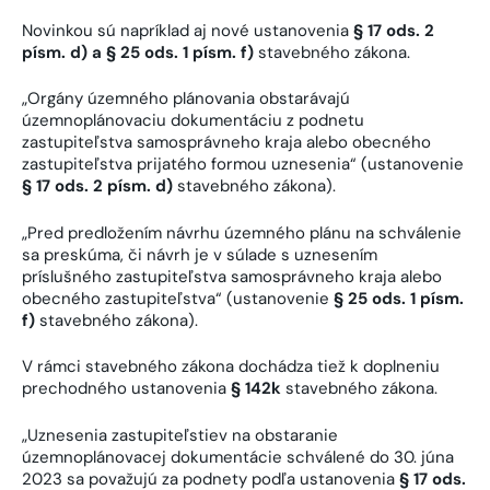
Novinkou sú napríklad aj nové ustanovenia
§ 17 ods. 2
písm. d) a § 25 ods. 1 písm. f)
stavebného zákona.
„Orgány územného plánovania obstarávajú
územnoplánovaciu dokumentáciu z podnetu
zastupiteľstva samosprávneho kraja alebo obecného
zastupiteľstva prijatého formou uznesenia“ (ustanovenie
§ 17 ods. 2 písm. d)
stavebného zákona).
„Pred predložením návrhu územného plánu na schválenie
sa preskúma, či návrh je v súlade s uznesením
príslušného zastupiteľstva samosprávneho kraja alebo
obecného zastupiteľstva“ (ustanovenie
§ 25 ods. 1 písm.
f)
stavebného zákona).
V rámci stavebného zákona dochádza tiež k doplneniu
prechodného ustanovenia
§ 142k
stavebného zákona.
„Uznesenia zastupiteľstiev na obstaranie
územnoplánovacej dokumentácie schválené do 30. júna
2023 sa považujú za podnety podľa ustanovenia
§ 17 ods.