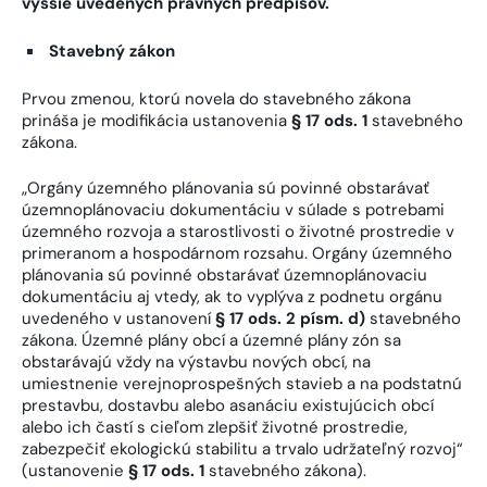
vyššie uvedených právnych predpisov.
Stavebný zákon
Prvou zmenou, ktorú novela do stavebného zákona
prináša je modifikácia ustanovenia
§ 17 ods. 1
stavebného
zákona.
„Orgány územného plánovania sú povinné obstarávať
územnoplánovaciu dokumentáciu v súlade s potrebami
územného rozvoja a starostlivosti o životné prostredie v
primeranom a hospodárnom rozsahu. Orgány územného
plánovania sú povinné obstarávať územnoplánovaciu
dokumentáciu aj vtedy, ak to vyplýva z podnetu orgánu
uvedeného v ustanovení
§ 17 ods. 2 písm. d)
stavebného
zákona. Územné plány obcí a územné plány zón sa
obstarávajú vždy na výstavbu nových obcí, na
umiestnenie verejnoprospešných stavieb a na podstatnú
prestavbu, dostavbu alebo asanáciu existujúcich obcí
alebo ich častí s cieľom zlepšiť životné prostredie,
zabezpečiť ekologickú stabilitu a trvalo udržateľný rozvoj“
(ustanovenie
§ 17 ods. 1
stavebného zákona).