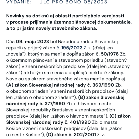
VYDANIE:
ULC PRO BONO 05/2023
Novinky sa dotknú aj oblasti participácie verejnosti
v procese prijímania územnoplánovacej dokumentácie,
a to prijatím novely stavebného zákona.
Dňa
09. mája 2023
bol Národnou radou Slovenskej
republiky prijatý zákon
č.
195/2023
Z.
z. (ďalej len
„novela“), ktorým sa mení a dopĺňa zákon č.
50/1976
Zb.
o územnom plánovaní a stavebnom poriadku (stavebný
zákon) v znení neskorších predpisov (ďalej len „stavebný
zákon“) a ktorým sa menia a dopĺňajú niektoré zákony.
Novelou sa okrem stavebného zákona mení a dopĺňa aj
(A) zákon Slovenskej národnej rady č. 369/1990
Zb.
o obecnom zriadení v znení neskorších predpisov (ďalej
len „zákon o obecnom zriadení“),
(B) zákon Slovenskej
národnej rady č. 377/1990
Zb. o hlavnom meste
Slovenskej republiky Bratislave v znení neskorších
predpisov (ďalej len „zákon o hlavnom meste“),
(C) zákon
Slovenskej národnej rady č. 401/1990
Zb. o meste
Košice v znení neskorších predpisov (ďalej len „zákon
o meste Košice“),
(D) zákon č. 302/2001
Z. z.