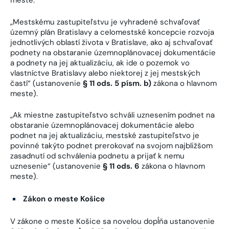
meste.
„Mestskému zastupiteľstvu je vyhradené schvaľovať
územný plán Bratislavy a celomestské koncepcie rozvoja
jednotlivých oblastí života v Bratislave, ako aj schvaľovať
podnety na obstaranie územnoplánovacej dokumentácie
a podnety na jej aktualizáciu, ak ide o pozemok vo
vlastníctve Bratislavy alebo niektorej z jej mestských
častí“ (ustanovenie
§ 11 ods. 5 písm. b)
zákona o hlavnom
meste).
„Ak miestne zastupiteľstvo schváli uznesením podnet na
obstaranie územnoplánovacej dokumentácie alebo
podnet na jej aktualizáciu, mestské zastupiteľstvo je
povinné takýto podnet prerokovať na svojom najbližšom
zasadnutí od schválenia podnetu a prijať k nemu
uznesenie“ (ustanovenie
§ 11 ods. 6
zákona o hlavnom
meste).
Zákon o meste Košice
V zákone o meste Košice sa novelou dopĺňa ustanovenie