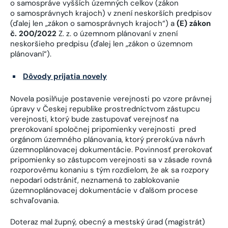
o samospráve vyšších územných celkov (zákon
o samosprávnych krajoch) v znení neskorších predpisov
(ďalej len „zákon o samosprávnych krajoch“) a
(E) zákon
č. 200/2022
Z. z. o územnom plánovaní v znení
neskoršieho predpisu (ďalej len „zákon o územnom
plánovaní“).
Dôvody prijatia novely
Novela posilňuje postavenie verejnosti po vzore právnej
úpravy v Českej republike prostredníctvom zástupcu
verejnosti, ktorý bude zastupovať verejnosť na
prerokovaní spoločnej pripomienky verejnosti pred
orgánom územného plánovania, ktorý prerokúva návrh
územnoplánovacej dokumentácie. Povinnosť prerokovať
pripomienky so zástupcom verejnosti sa v zásade rovná
rozporovému konaniu s tým rozdielom, že ak sa rozpory
nepodarí odstrániť, neznamená to zablokovanie
územnoplánovacej dokumentácie v ďalšom procese
schvaľovania.
Doteraz mal župný, obecný a mestský úrad (magistrát)