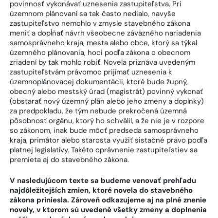
povinnosť vykonávať uznesenia zastupiteľstva. Pri
územnom plánovaní sa tak často nedialo, navyše
zastupiteľstvo nemohlo v zmysle stavebného zákona
meniť a dopĺňať návrh všeobecne záväzného nariadenia
samosprávneho kraja, mesta alebo obce, ktorý sa týkal
územného plánovania, hoci podľa zákona o obecnom
zriadení by tak mohlo robiť. Novela priznáva uvedeným
zastupiteľstvám právomoc prijímať uznesenia k
územnoplánovacej dokumentácii, ktoré bude župný,
obecný alebo mestský úrad (magistrát) povinný vykonať
(obstarať nový územný plán alebo jeho zmeny a doplnky)
za predpokladu, že tým nebude prekročená územná
pôsobnosť orgánu, ktorý ho schválil, a že nie je v rozpore
so zákonom, inak bude môcť predseda samosprávneho
kraja, primátor alebo starosta využiť sistačné právo podľa
platnej legislatívy. Takéto oprávnenie zastupiteľstiev sa
premieta aj do stavebného zákona.
V nasledujúcom texte sa budeme venovať prehľadu
najdôležitejších zmien, ktoré novela do stavebného
zákona priniesla. Zároveň odkazujeme aj na plné znenie
novely, v ktorom sú uvedené všetky zmeny a doplnenia