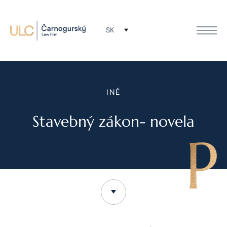
SK
INÉ
Stavebný zákon- novela