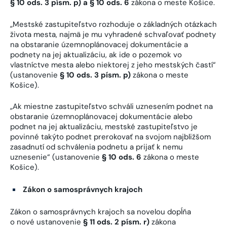
§ 10 ods. 3 písm. p) a § 10 ods. 6
zákona o meste Košice.
„Mestské zastupiteľstvo rozhoduje o základných otázkach
života mesta, najmä je mu vyhradené schvaľovať podnety
na obstaranie územnoplánovacej dokumentácie a
podnety na jej aktualizáciu, ak ide o pozemok vo
vlastníctve mesta alebo niektorej z jeho mestských častí“
(ustanovenie
§ 10 ods. 3 písm. p)
zákona o meste
Košice).
„Ak miestne zastupiteľstvo schváli uznesením podnet na
obstaranie územnoplánovacej dokumentácie alebo
podnet na jej aktualizáciu, mestské zastupiteľstvo je
povinné takýto podnet prerokovať na svojom najbližšom
zasadnutí od schválenia podnetu a prijať k nemu
uznesenie“ (ustanovenie
§ 10 ods. 6
zákona o meste
Košice).
Zákon o samosprávnych krajoch
Zákon o samosprávnych krajoch sa novelou dopĺňa
o nové ustanovenie
§ 11 ods. 2 písm. r)
zákona