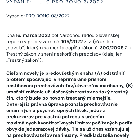
VYDANIE:
ULC PRO BONO 3/2022
Vydanie:
PRO BONO 03/2022
Dňa
16. marca 2022
bol Národnou radou Slovenskej
republiky prijatý zákon č.
105/2022
Z. z. (ďalej len
„novela“) ktorým sa mení a dopĺňa zákon č.
300/2005
Z. z.
Trestný zákon v znení neskorších predpisov (ďalej len
„Trestný zákon“).
Cieľom novely je predovšetkým snaha (A) odstrániť
problém spočívajúci v neprimerane prísnom
postihovaní prechovávateľov/užívateľov marihuany, (B)
umožniť zníženie už uložených trestov za taký trestný
čin, ktorý bude po novom trestaný miernejšie.
Doterajšia právna úprava poznala prechovávanie
omamných a psychotropných látok, jedov a
prekurzorov pre vlastnú potrebu s určením
maximálnych kvantitatívnych limitov počítaných podľa
obvykle jednorazovej dávky. Tie sa už dnes vzťahujú aj
na prechovávateľov marihuany. Predkladatelia novely