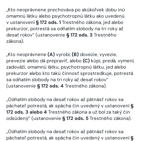
„Kto neoprávnene prechováva po akúkoľvek dobu inú
omamnú látku alebo psychotropnú látku ako uvedenú
v ustanovení
§ 172 ods. 1
Trestného zákona, jed alebo
prekurzor, potrestá sa odňatím slobody na tri roky až
desať rokov“ (ustanovenie
§ 172 ods. 3
Trestného
zákona).
„Kto neoprávnene
(A)
vyrobí,
(B)
dovezie, vyvezie,
prevezie alebo dá prepraviť, alebo
(C)
kúpi, predá, vymení,
zadováži, omamnú látku, psychotropnú látku, jed alebo
prekurzor alebo kto takú činnosť sprostredkuje, potrestá
sa odňatím slobody na tri roky až desať rokov“
(ustanovenie
§ 172 ods. 4
Trestného zákona).
„Odňatím slobody na desať rokov až pätnásť rokov sa
páchateľ potrestá, ak spácha čin uvedený v ustanovení
§
172 ods. 3 alebo 4
Trestného zákona a už bol za taký čin
odsúdený“ (ustanovenie
§ 172 ods. 5
Trestného zákona).
„Odňatím slobody na desať rokov až pätnásť rokov sa
páchateľ potrestá, ak spácha čin uvedený v ustanovení
§