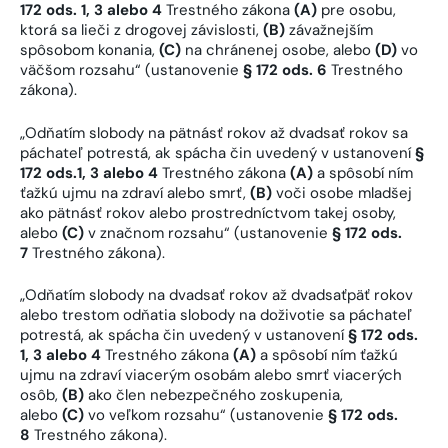
172 ods. 1, 3 alebo 4
Trestného zákona
(A)
pre osobu,
ktorá sa lieči z drogovej závislosti,
(B)
závažnejším
spôsobom konania,
(C)
na chránenej osobe, alebo
(D)
vo
väčšom rozsahu“ (ustanovenie
§ 172 ods. 6
Trestného
zákona).
„Odňatím slobody na pätnásť rokov až dvadsať rokov sa
páchateľ potrestá, ak spácha čin uvedený v ustanovení
§
172 ods.1, 3 alebo 4
Trestného zákona
(A)
a spôsobí ním
ťažkú ujmu na zdraví alebo smrť,
(B)
voči osobe mladšej
ako pätnásť rokov alebo prostredníctvom takej osoby,
alebo
(C)
v značnom rozsahu“ (ustanovenie
§ 172 ods.
7
Trestného zákona).
„Odňatím slobody na dvadsať rokov až dvadsaťpäť rokov
alebo trestom odňatia slobody na doživotie sa páchateľ
potrestá, ak spácha čin uvedený v ustanovení
§ 172 ods.
1, 3 alebo 4
Trestného zákona
(A)
a spôsobí ním ťažkú
ujmu na zdraví viacerým osobám alebo smrť viacerých
osôb,
(B)
ako člen nebezpečného zoskupenia,
alebo
(C)
vo veľkom rozsahu“ (ustanovenie
§ 172 ods.
8
Trestného zákona).