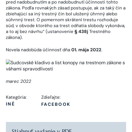
pred nadobudnutím a po nadobudnutí účinnosti tohto
zákona. Podľa rovnakých zásad postupuje, ak za taký čin a
zbiehajúci sa iný trestný čin bol uložený úhrnný alebo
súhrnný trest. O pomernom skrátení trestu rozhoduje
súd, v obvode ktorého sa trest odňatia slobody vykonáva,
a to aj bez návrhu“ (ustanovenie
§ 438j
Trestného
zákona).
Novela nadobúda účinnosť dňa
01. mája 2022
.
marec 2022
Kategória:
Zdieľajte:
INÉ
FACEBOOK
Stiahnuť vydanie v PDF