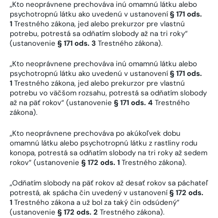
„Kto neoprávnene prechováva inú omamnú látku alebo
psychotropnú látku ako uvedenú v ustanovení
§ 171 ods.
1
Trestného zákona, jed alebo prekurzor pre vlastnú
potrebu, potrestá sa odňatím slobody až na tri roky“
(ustanovenie
§ 171 ods. 3
Trestného zákona).
„Kto neoprávnene prechováva inú omamnú látku alebo
psychotropnú látku ako uvedenú v ustanovení
§ 171 ods.
1
Trestného zákona, jed alebo prekurzor pre vlastnú
potrebu vo väčšom rozsahu, potrestá sa odňatím slobody
až na päť rokov“ (ustanovenie
§ 171 ods. 4
Trestného
zákona).
„Kto neoprávnene prechováva po akúkoľvek dobu
omamnú látku alebo psychotropnú látku z rastliny rodu
konopa, potrestá sa odňatím slobody na tri roky až sedem
rokov“ (ustanovenie
§ 172 ods. 1
Trestného zákona).
„Odňatím slobody na päť rokov až desať rokov sa páchateľ
potrestá, ak spácha čin uvedený v ustanovení
§ 172 ods.
1
Trestného zákona a už bol za taký čin odsúdený“
(ustanovenie
§ 172 ods. 2
Trestného zákona).