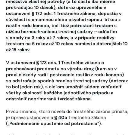
množstvá vlastnej potreby (a to často iba mierne
prekračujúc 10 dávok), doteraz upraveného v
ustanovení § 172 ods. 1 Trestného zákona, dopustia v
súvislosti s omamnou alebo psychotropnou látkou z
rastlín rodu konopa, boli tiež potrestaní trestom s
nižšou hornou hranicou trestnej sadzby – odňatím
slobody na 3 roky až 7 rokov, a v prípade recidívy
trestom na 5 rokov až 10 rokov namiesto doterajších 10
až 15 rokov.
V ustanovení § 173 ods. 1 Trestného zákona o
prechovávaní predmetu na výrobu drog (kam sa v
praxi niekedy radí i pestovanie rastlín z rodu konopa)
sa odstraňuje spodná hranica trestnej sadzby (doteraz
to bol jeden rok), s cieľom umožniť súdom zohľadniť
všetky okolnosti každého jednotlivého prípadu a
odstrániť neprimeranú tvrdosť zákona.
Prvou zmenou, ktorú novela do Trestného zákona prináša,
je úprava ustanovenia
§ 40a
Trestného zákona
(„
Podmienečné upustenie od potrestania
“).