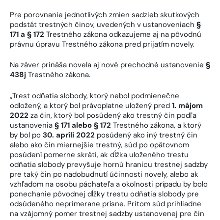
Pre porovnanie jednotlivých zmien sadzieb skutkových
podstát trestných činov, uvedených v ustanoveniach
§
171 a § 172
Trestného zákona odkazujeme aj na pôvodnú
právnu úpravu Trestného zákona pred prijatím novely.
Na záver prináša novela aj nové prechodné ustanovenie
§
438j
Trestného zákona.
„Trest odňatia slobody, ktorý nebol podmienečne
odložený, a ktorý bol právoplatne uložený pred
1. májom
2022
za čin, ktorý bol posúdený ako trestný čin podľa
ustanovenia
§ 171 alebo § 172
Trestného zákona, a ktorý
by bol po
30. apríli 2022
posúdený ako iný trestný čin
alebo ako čin miernejšie trestný, súd po opätovnom
posúdení pomerne skráti, ak dĺžka uloženého trestu
odňatia slobody prevyšuje hornú hranicu trestnej sadzby
pre taký čin po nadobudnutí účinnosti novely, alebo ak
vzhľadom na osobu páchateľa a okolnosti prípadu by bolo
ponechanie pôvodnej dĺžky trestu odňatia slobody pre
odsúdeného neprimerane prísne. Pritom súd prihliadne
na vzájomný pomer trestnej sadzby ustanovenej pre čin