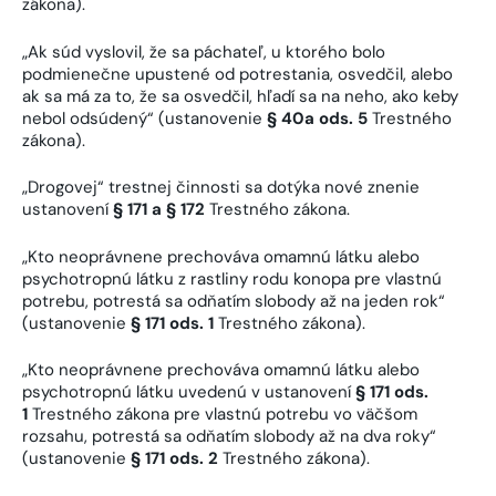
zákona).
„Ak súd vyslovil, že sa páchateľ, u ktorého bolo
podmienečne upustené od potrestania, osvedčil, alebo
ak sa má za to, že sa osvedčil, hľadí sa na neho, ako keby
nebol odsúdený“ (ustanovenie
§ 40a ods. 5
Trestného
zákona).
„Drogovej“ trestnej činnosti sa dotýka nové znenie
ustanovení
§ 171 a § 172
Trestného zákona.
„Kto neoprávnene prechováva omamnú látku alebo
psychotropnú látku z rastliny rodu konopa pre vlastnú
potrebu, potrestá sa odňatím slobody až na jeden rok“
(ustanovenie
§ 171 ods. 1
Trestného zákona).
„Kto neoprávnene prechováva omamnú látku alebo
psychotropnú látku uvedenú v ustanovení
§ 171 ods.
1
Trestného zákona pre vlastnú potrebu vo väčšom
rozsahu, potrestá sa odňatím slobody až na dva roky“
(ustanovenie
§ 171 ods. 2
Trestného zákona).