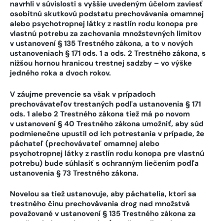
navrhli v súvislosti s vyššie uvedeným účelom zaviesť
osobitnú skutkovú podstatu
prechovávania omamnej
alebo psychotropnej látky z rastlín rodu konopa pre
vlastnú potrebu za zachovania množstevných limitov
v ustanovení § 135 Trestného zákona, a to v nových
ustanoveniach § 171 ods. 1 a ods. 2 Trestného zákona, s
nižšou hornou hranicou trestnej sadzby – vo výške
jedného roka a dvoch rokov.
V záujme prevencie sa však v prípadoch
prechovávateľov trestaných podľa ustanovenia § 171
ods. 1 alebo 2 Trestného zákona tiež má po novom
v ustanovení § 40 Trestného zákona umožniť, aby súd
podmienečne upustil od ich potrestania v prípade, že
páchateľ (prechovávateľ omamnej alebo
psychotropnej látky z rastlín rodu konopa pre vlastnú
potrebu) bude súhlasiť s ochranným liečením podľa
ustanovenia § 73 Trestného zákona.
Novelou sa tiež ustanovuje, aby páchatelia, ktorí sa
trestného činu prechovávania drog nad množstvá
považované v ustanovení § 135 Trestného zákona za