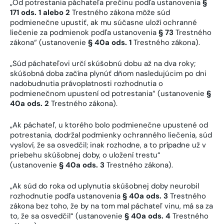
„Od potrestania páchateľa prečinu podľa ustanovenia
§
171 ods. 1 alebo 2
Trestného zákona môže súd
podmienečne upustiť, ak mu súčasne uloží ochranné
liečenie za podmienok podľa ustanovenia
§ 73
Trestného
zákona“ (ustanovenie
§ 40a ods. 1
Trestného zákona).
„Súd páchateľovi určí skúšobnú dobu až na dva roky;
skúšobná doba začína plynúť dňom nasledujúcim po dni
nadobudnutia právoplatnosti rozhodnutia o
podmienečnom upustení od potrestania“ (ustanovenie
§
40a ods. 2
Trestného zákona).
„Ak páchateľ, u ktorého bolo podmienečne upustené od
potrestania, dodržal podmienky ochranného liečenia, súd
vysloví, že sa osvedčil; inak rozhodne, a to prípadne už v
priebehu skúšobnej doby, o uložení trestu“
(ustanovenie
§ 40a ods. 3
Trestného zákona).
„Ak súd do roka od uplynutia skúšobnej doby neurobil
rozhodnutie podľa ustanovenia
§ 40a ods. 3
Trestného
zákona bez toho, že by na tom mal páchateľ vinu, má sa za
to, že sa osvedčil“ (ustanovenie
§ 40a ods. 4
Trestného