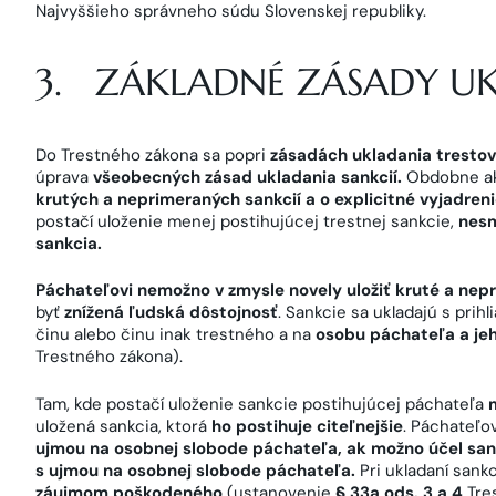
Najvyššieho správneho súdu Slovenskej republiky.
3. ZÁKLADNÉ ZÁSADY UK
Do Trestného zákona sa popri
zásadách ukladania
tresto
úprava
všeobecných zásad ukladania sankcií.
Obdobne ako
krutých a neprimeraných sankcií a o explicitné vyjadreni
postačí uloženie menej postihujúcej trestnej sankcie,
nesm
sankcia.
Páchateľovi nemožno v zmysle novely uložiť kruté a nep
byť
znížená ľudská dôstojnosť
. Sankcie sa ukladajú s prih
činu alebo činu inak trestného a na
osobu páchateľa a je
Trestného zákona).
Tam, kde postačí uloženie sankcie postihujúcej páchateľa
uložená sankcia, ktorá
ho postihuje citeľnejšie
. Páchateľo
ujmou na osobnej slobode páchateľa, ak možno účel san
s ujmou na osobnej slobode páchateľa.
Pri ukladaní sankci
záujmom poškodeného
(ustanovenie
§ 33a ods. 3 a 4
Tre