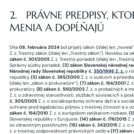
2. PRÁVNE PREDPISY, KT
MENIA A DOPĹŇAJÚ
Dňa
08. februára 2024
bol prijatý zákon (ďalej len „novel
Z. z. Trestný zákon (ďalej len „Trestný zákon“). Novelou s
zákon č. 301/2005
Z. z. Trestný poriadok (ďalej len „Trestn
Správny súdny poriadok,
(3) zákon Slovenskej národnej r
Národnej rady Slovenskej republiky č.
350/1996 Z. z.
o r
republiky,
(5) zákon č. 385/2000
Z. z. o sudcoch a prísedi
(ďalej len „zákon o prokuratúre“),
(7) zákon č. 154/2001
Z. 
prokuratúry,
(8) zákon č. 550/2003
Z. z. o probačných a m
Z. z. o zdravotnej starostlivosti, službách súvisiacich s po
č. 305/2005
Z. z. o sociálnoprávnej ochrane detí a o sociál
ochrane pred legalizáciou príjmov z trestnej činnosti a o 
zákon č. 154/2010
Z. z. o európskom zatýkacom rozkaze,
(1
Slovenskej republiky v Eurojuste,
(14) zákon č. 176/2015
Z. 
so zdravotným postihnutím,
(15) zákon č. 343/2015
Z. z. o
z. o trestnej zodpovednosti právnických osôb a
(17) zákon