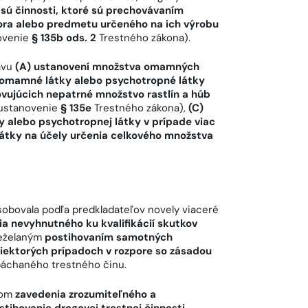
 sú činnosti, ktoré sú prechovávaním
ora alebo predmetu určeného na ich výrobu
ovenie
§ 135b ods. 2
Trestného zákona).
avu
(A) ustanovení množstva omamných
h omamné látky alebo psychotropné látky
vujúcich nepatrné množstvo rastlín a húb
ustanovenie
§ 135e
Trestného zákona),
(C)
alebo psychotropnej látky v prípade viac
átky na účely určenia celkového množstva
sobovala podľa predkladateľov novely viaceré
a nevyhnutného ku kvalifikácií skutkov
neželaným
postihovaním samotných
 niektorých prípadoch v rozpore so zásadou
páchaného trestného činu.
ľom
zavedenia zrozumiteľného a
tihovanie drogovej trestnej činnosti.