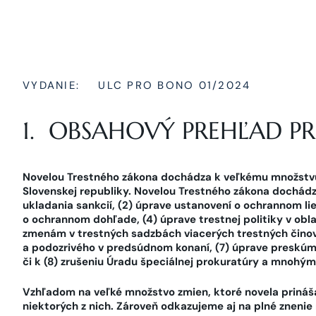
VYDANIE:
ULC PRO BONO 01/2024
1. OBSAHOVÝ PREHĽAD PR
Novelou Trestného zákona dochádza k veľkému množstvu
Slovenskej republiky. Novelou Trestného zákona dochádz
ukladania sankcií, (2) úprave ustanovení o ochrannom li
o ochrannom dohľade, (4) úprave trestnej politiky v obla
zmenám v trestných sadzbách viacerých trestných činov
a podozrivého v predsúdnom konaní, (7) úprave preskúm
či k (8) zrušeniu Úradu špeciálnej prokuratúry a mnoh
Vzhľadom na veľké množstvo zmien, ktoré novela prináš
niektorých z nich. Zároveň odkazujeme aj na plné znenie 