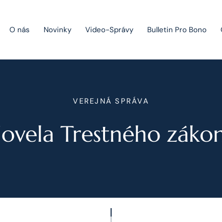
O nás
Novinky
Video-Správy
Bulletin Pro Bono
Public Private Partnership
VEREJNÁ SPRÁVA
Riešenie sporov
ovela Trestného záko
Fúzie a akvizície
Právo obchodných spoločností
Právo hospodárskej súťaže