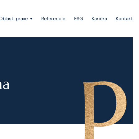
Oblasti praxe
Referencie
ESG
Kariéra
Kontakt
Vymáhanie pohľadávok a konkurzné právo
Štátna pomoc, investičné stimuly a projektové
financovanie
na
Európske právo
Právo duševného vlastníctva
Green-field a brown-field projekty