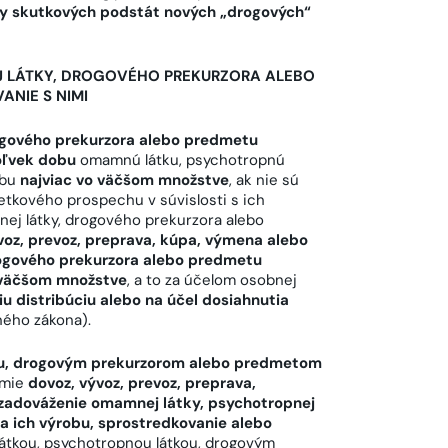
aky skutkových podstát nových „drogových“
 LÁTKY, DROGOVÉHO PREKURZORA ALEBO
NIE S NIMI
ogového prekurzora alebo predmetu
oľvek dobu
omamnú látku, psychotropnú
obu
najviac vo väčšom množstve
, ak nie sú
etkového prospechu v súvislosti s ich
ej látky, drogového prekurzora alebo
voz, prevoz, preprava, kúpa, výmena alebo
rogového prekurzora alebo predmetu
o väčšom množstve
, a to za účelom osobnej
iu distribúciu alebo na účel dosiahnutia
ého zákona).
u, drogovým prekurzorom alebo predmetom
umie
dovoz, vývoz, prevoz, preprava,
 zadováženie omamnej látky, psychotropnej
a ich výrobu, sprostredkovanie alebo
tkou, psychotropnou látkou, drogovým