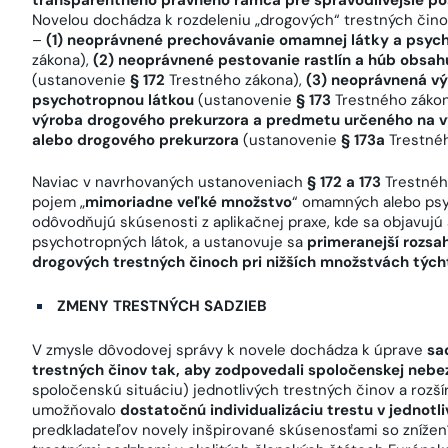
Novelou dochádza k rozdeleniu „drogových“ trestných čin
–
(1) neoprávnené prechovávanie omamnej látky a psych
zákona),
(2) neoprávnené pestovanie rastlín a húb obsa
(ustanovenie
§ 172
Trestného zákona),
(3) neoprávnená v
psychotropnou látkou
(ustanovenie
§ 173
Trestného záko
výroba drogového prekurzora a predmetu určeného na v
alebo drogového prekurzora
(ustanovenie
§ 173a
Trestnéh
Naviac v navrhovaných ustanoveniach
§ 172 a 173
Trestného
pojem „
mimoriadne veľké množstvo
“ omamných alebo psy
odôvodňujú skúsenosti z aplikačnej praxe, kde sa objavuj
psychotropných látok, a ustanovuje sa
primeranejší rozsa
drogových trestných činoch pri nižších množstvách týcht
ZMENY TRESTNÝCH SADZIEB
V zmysle dôvodovej správy k novele dochádza k úprave
sa
trestných činov tak, aby zodpovedali spoločenskej nebe
spoločenskú situáciu) jednotlivých trestných činov a rozší
umožňovalo
dostatočnú individualizáciu trestu v jednotl
predkladateľov novely inšpirované skúsenosťami so znížení