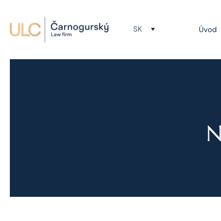
SK
Úvod
N