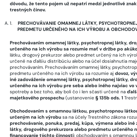
dôvodu, že tento pojem už nepatrí medzi jednotlivé zn
trestných činov.
PRECHOVÁVANIE OMAMNEJ LÁTKY, PSYCHOTROPNEJ
PREDMETU URČENÉHO NA ICH VÝROBU A OBCHODOVA
Prechovávaním omamnej látky, psychotropnej látky, dr
určeného na ich výrobu sa rozumie mať v držbe po akúk
látku, drogový prekurzor alebo predmet určený na ich výr
určené na ďalšiu distribúciu alebo na účel dosiahnutia maj
prechovávaním. Prechovávaním omamnej látky, psychotropn
predmetu určeného na ich výrobu sa rozumie aj
dovoz, vý
iné zadováženie omamnej látky, psychotropnej látky, d
určeného na ich výrobu pre seba alebo iného najviac v
spotreby a bez toho, aby boli čo i len sčasti určené na
ďalš
majetkového prospechu
(ustanovenie
§ 135b ods. 1
Trestn
Obchodovaním s omamnou látkou, psychotropnou látko
určeným na ich výrobu
sa na účely Trestného zákona roz
prechovávanie, ponuka, predaj, kúpa, výmena alebo iné
látky, drogového prekurzora alebo predmetu určeného n
financovanie týchto činností;
obchodovaním s omamnou lá