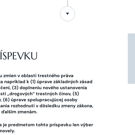
ÍSPEVKU
 zmien v oblasti trestného práva
a napríklad k (1) úprave základných zásad
ečení, (3) doplneniu nového ustanovenia
sti „drogových“ trestných činov, (5)
, (6) úprave spolupracujúcej osoby
ania rozhodnutí v dôsledku zmeny zákona,
ým ďalším zmenám.
a je predmetom tohto príspevku len výber
novely.