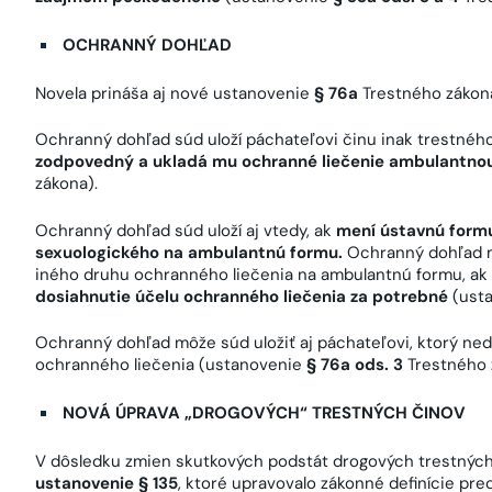
OCHRANNÝ DOHĽAD
Novela prináša aj nové ustanovenie
§ 76a
Trestného zákon
Ochranný dohľad súd uloží páchateľovi činu inak trestného
zodpovedný a ukladá mu ochranné liečenie ambulantno
zákona).
Ochranný dohľad súd uloží aj vtedy, ak
mení ústavnú formu
sexuologického na ambulantnú formu.
Ochranný dohľad mô
iného druhu ochranného liečenia na ambulantnú formu, ak
dosiahnutie účelu ochranného liečenia za potrebné
(ust
Ochranný dohľad môže súd uložiť aj páchateľovi, ktorý ne
ochranného liečenia (ustanovenie
§ 76a ods. 3
Trestného 
NOVÁ ÚPRAVA „DROGOVÝCH“ TRESTNÝCH ČINOV
V dôsledku zmien skutkových podstát drogových trestných
ustanovenie § 135
, ktoré upravovalo zákonné definície pr