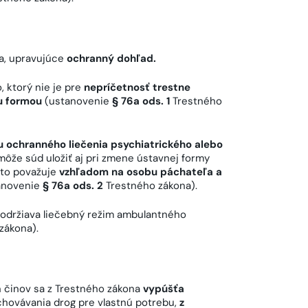
a, upravujúce
ochranný dohľad.
, ktorý nie je pre
nepríčetnosť trestne
u formou
(ustanovenie
§ 76a ods. 1
Trestného
 ochranného liečenia psychiatrického alebo
že súd uložiť aj pri zmene ústavnej formy
 to považuje
vzhľadom na osobu páchateľa a
anovenie
§ 76a ods. 2
Trestného zákona).
dodržiava liečebný režim ambulantného
zákona).
 činov sa z Trestného zákona
vypúšťa
echovávania drog pre vlastnú potrebu,
z