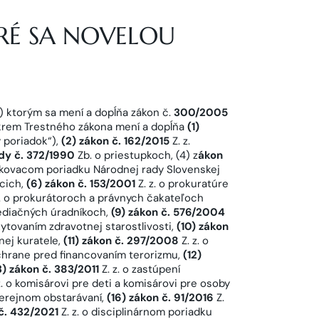
ORÉ SA NOVELOU
a“) ktorým sa mení a dopĺňa zákon č.
300/2005
a okrem Trestného zákona mení a dopĺňa
(1)
ý poriadok“),
(2) zákon č. 162/2015
Z. z.
ady č. 372/1990
Zb. o priestupkoch, (4) z
ákon
okovacom poriadku Národnej rady Slovenskej
acich,
(6) zákon č. 153/2001
Z. z. o prokuratúre
z. o prokurátoroch a právnych čakateľoch
ediačných úradníkoch,
(9) zákon č. 576/2004
skytovaním zdravotnej starostlivosti,
(10) zákon
nej kuratele,
(11) zákon č. 297/2008
Z. z. o
ochrane pred financovaním terorizmu,
(12)
3) zákon č. 383/2011
Z. z. o zastúpení
z. o komisárovi pre deti a komisárovi pre osoby
 verejnom obstarávaní,
(16) zákon č. 91/2016
Z.
 č. 432/2021
Z. z. o disciplinárnom poriadku