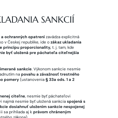
LADANIA SANKCIÍ
v a ochranných opatrení
zavádza explicitná
 v Českej republike, ide o
zákaz ukladania
e princípu proporcionality,
t. j. tam, kde
ie byť uložená pre páchateľa citeľnejšia
rimerané sankcie
. Výkonom sankcie nesmie
liadnutím na
povahu a závažnosť trestného
ho pomery
(ustanovenia
§ 33a ods. 1 a 2
menej citeľne
, nesmie byť páchateľovi
vi najmä nesmie byť uložená sankcia
spojená s
kcie dosiahnuť uložením sankcie nespojenej
i sa prihliada aj k
právom chráneným
stného zákona).