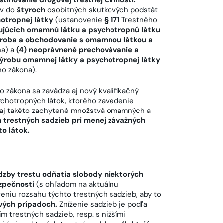
ov do
štyroch
osobitných skutkových podstát
otropnej látky
(ustanovenie
§ 171
Trestného
hujúcich omamnú látku a psychotropnú látku
ýroba a obchodovanie s omamnou látkou a
na) a
(4) neoprávnené prechovávanie a
ýrobu omamnej látky a psychotropnej látky
o zákona).
 zákona sa zavádza aj nový kvalifikačný
chotropných látok, ktorého zavedenie
ú aj takéto zachytené množstvá omamných a
h trestných sadzieb pri menej závažných
o látok.
dzby trestu odňatia slobody niektorých
zpečnosti
(s ohľadom na aktuálnu
reniu rozsahu týchto trestných sadzieb, aby to
ivých prípadoch.
Zníženie sadzieb je podľa
m trestných sadzieb, resp. s nižšími