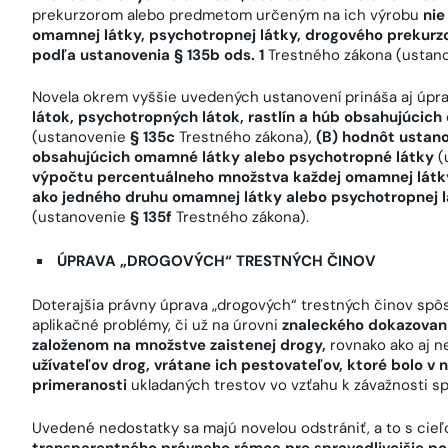
prekurzorom alebo predmetom určeným na ich výrobu
nie
omamnej látky, psychotropnej látky, drogového prekurz
podľa ustanovenia § 135b ods. 1
Trestného zákona (ustan
Novela okrem vyššie uvedených ustanovení prináša aj úpr
látok, psychotropných látok, rastlín a húb obsahujúcic
(ustanovenie
§ 135c
Trestného zákona),
(B) hodnôt ustano
obsahujúcich omamné látky alebo psychotropné látky
(
výpočtu percentuálneho množstva každej omamnej látky 
ako jedného druhu omamnej látky alebo psychotropnej l
(ustanovenie
§ 135f
Trestného zákona).
ÚPRAVA „DROGOVÝCH“ TRESTNÝCH ČINOV
Doterajšia právny úprava „drogových“ trestných činov spô
aplikačné problémy, či už na úrovni
znaleckého dokazovani
založenom na množstve zaistenej drogy
,
rovnako ako aj 
užívateľov drog, vrátane ich pestovateľov, ktoré bolo v
primeranosti
ukladaných trestov vo vzťahu k závažnosti s
Uvedené nedostatky sa majú novelou odstrániť, a to s cie
transparentného právneho rámca pre spravodlivejšie pos