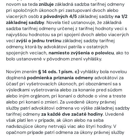
novom sa teda
znižuje
základná sadzba tarifnej odmeny
pri spoločných úkonoch pri zastupovaní dvoch alebo
viacerých osôb
z pôvodných 4/5
základnej sadzby
na 1/2
základnej sadzby
. Novela tiež ustanovuje, že základná
sadzba tarifnej odmeny určenej z tarifnej hodnoty veci s
najvyššou hodnotou sa pri spojení dvoch alebo viacerých
vecí
zvýši o jednu tretinu
základnej sadzby tarifnej
odmeny, ktorá by advokátovi patrila v ostatných
spojených veciach,
namiesto zvýšenia o polovicu
, ako to
bolo ustanovené v pôvodnom znení vyhlášky.
Novým znením
§ 14 ods. 1 písm. c)
vyhlášky bola novelou
doplnená
podmienka priznania odmeny
advokátovi za
účasť pri vyšetrovacích úkonoch, pri oboznámení sa s
výsledkami vyšetrovania alebo za konanie pred súdom
alebo iným orgánom, pri konaní o dohode o vine a treste
alebo pri konaní o zmieri. Za uvedené úkony právnej
služby patrí advokátovi odmena vo výške základnej sadzby
tarifnej odmeny
za každé dve začaté hodiny
. Uvedené
však platí len v prípade, ak úkon alebo na seba
nadväzujúce úkony netrvajú viac ako štyri hodiny. V
opačnom prípade patrí odmena za úkony právnej služby