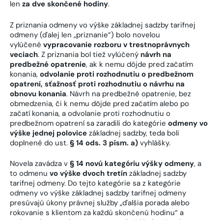
len
za dve skončené hodiny
.
Z priznania odmeny vo výške základnej sadzby tarifnej
odmeny (ďalej len „priznanie“) bolo novelou
vylúčené
vypracovanie rozboru v trestnoprávnych
veciach
. Z priznania bol tiež vylúčený
návrh na
predbežné opatrenie
, ak k nemu dôjde pred začatím
konania,
odvolanie proti rozhodnutiu o predbežnom
opatrení, sťažnosť proti rozhodnutiu o návrhu na
obnovu konania
. Návrh na predbežné opatrenie, bez
obmedzenia, či k nemu dôjde pred začatím alebo po
začatí konania, a odvolanie proti rozhodnutiu o
predbežnom opatrení sa zaradili do kategórie
odmeny vo
výške jednej polovice
základnej sadzby, teda boli
doplnené do ust.
§ 14 ods. 3 písm. a)
vyhlášky.
Novela zavádza v
§ 14 novú kategóriu výšky odmeny
, a
to odmenu
vo výške dvoch tretín
základnej sadzby
tarifnej odmeny. Do tejto kategórie sa z kategórie
odmeny vo výške základnej sadzby tarifnej odmeny
presúvajú úkony právnej služby „ďalšia porada alebo
rokovanie s klientom za každú skončenú hodinu“ a