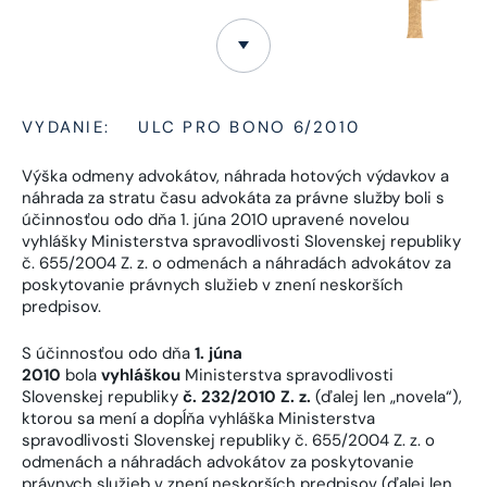
VYDANIE:
ULC PRO BONO 6/2010
Výška odmeny advokátov, náhrada hotových výdavkov a
náhrada za stratu času advokáta za právne služby boli s
účinnosťou odo dňa 1. júna 2010 upravené novelou
vyhlášky Ministerstva spravodlivosti Slovenskej republiky
č. 655/2004 Z. z. o odmenách a náhradách advokátov za
poskytovanie právnych služieb v znení neskorších
predpisov.
S účinnosťou odo dňa
1. júna
2010
bola
vyhláškou
Ministerstva spravodlivosti
Slovenskej republiky
č. 232/2010 Z. z.
(ďalej len „novela“),
ktorou sa mení a dopĺňa vyhláška Ministerstva
spravodlivosti Slovenskej republiky č. 655/2004 Z. z. o
odmenách a náhradách advokátov za poskytovanie
právnych služieb v znení neskorších predpisov (ďalej len