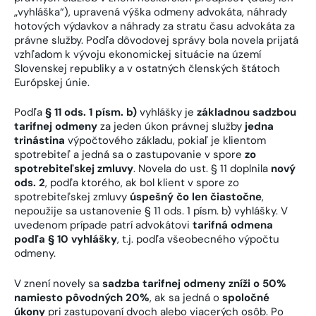
„vyhláška“), upravená výška odmeny advokáta, náhrady
hotových výdavkov a náhrady za stratu času advokáta za
právne služby. Podľa dôvodovej správy bola novela prijatá
vzhľadom k vývoju ekonomickej situácie na území
Slovenskej republiky a v ostatných členských štátoch
Európskej únie.
Podľa
§ 11 ods. 1 písm. b)
vyhlášky je
základnou sadzbou
tarifnej odmeny
za jeden úkon právnej služby
jedna
trinástina
výpočtového základu, pokiaľ je klientom
spotrebiteľ a jedná sa o zastupovanie v spore
zo
spotrebiteľskej zmluvy
. Novela do ust. § 11 doplnila
nový
ods. 2
, podľa ktorého, ak bol klient v spore zo
spotrebiteľskej zmluvy
úspešný čo len čiastočne
,
nepoužije sa ustanovenie § 11 ods. 1 písm. b) vyhlášky. V
uvedenom prípade patrí advokátovi
tarifná odmena
podľa § 10 vyhlášky
, t.j. podľa všeobecného výpočtu
odmeny.
V znení novely sa
sadzba tarifnej odmeny zníži o 50%
namiesto pôvodných 20%
, ak sa jedná o
spoločné
úkony
pri zastupovaní dvoch alebo viacerých osôb. Po