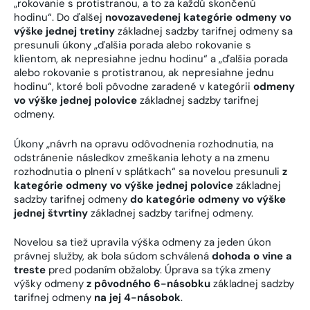
„rokovanie s protistranou, a to za každú skončenú
hodinu“. Do ďalšej
novozavedenej kategórie odmeny vo
výške jednej tretiny
základnej sadzby tarifnej odmeny sa
presunuli úkony „ďalšia porada alebo rokovanie s
klientom, ak nepresiahne jednu hodinu“ a „ďalšia porada
alebo rokovanie s protistranou, ak nepresiahne jednu
hodinu“, ktoré boli pôvodne zaradené v kategórii
odmeny
vo výške jednej polovice
základnej sadzby tarifnej
odmeny.
Úkony „návrh na opravu odôvodnenia rozhodnutia, na
odstránenie následkov zmeškania lehoty a na zmenu
rozhodnutia o plnení v splátkach“ sa novelou presunuli
z
kategórie odmeny vo výške jednej polovice
základnej
sadzby tarifnej odmeny
do kategórie odmeny vo výške
jednej štvrtiny
základnej sadzby tarifnej odmeny.
Novelou sa tiež upravila výška odmeny za jeden úkon
právnej služby, ak bola súdom schválená
dohoda o vine a
treste
pred podaním obžaloby. Úprava sa týka zmeny
výšky odmeny
z pôvodného 6-násobku
základnej sadzby
tarifnej odmeny
na jej 4-násobok
.