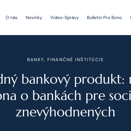
O nás
Novinky
Video-Správy
Bulletin Pro Bono
Public Private Partnership
BANKY, FINANČNÉ INŠTITÚCIE
Riešenie sporov
dný bankový produkt: 
Fúzie a akvizície
Právo obchodných spoločností
na o bankách pre soc
Právo hospodárskej súťaže
znevýhodnených