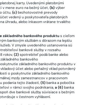
platobnej karty. Uvedenými platobnými
ti v mene euro na bežný účet,
(b)
výber
o účtu,
(c)
bezhotovostné prevody
 účet vedený u poskytovateľa platobných
 na úhradu, alebo inkasom vrátane trvalého
e základného bankového produktu
s cieľom
adným bankovým službám s dôrazom na lepšiu
lužieb. V zmysle uvedeného ustanovenia sú
rebiteľovi bankové služby v rozsahu
18 rokov,
(2)
spotrebiteľ podá banke alebo
e základného bankového
 poskytnutie základného bankového produktu v
 vkladový účet alebo peňažný vklad potvrdený
dosti o poskytnutie základného bankového
nimálnej mzdy zamestnancov v pracovnom
podania tejto žiadosti,
(5)
banka a pobočka
teľovi v rámci svojho podnikania,
a (6)
banka
aspoň dve bankové služby súvisiace s bežným
otvrdzuje v čestnom vyhlásení.