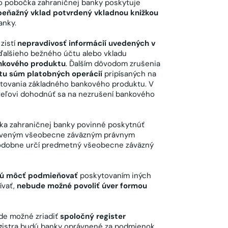
bo pobočka zahraničnej banky poskytuje
 peňažný vklad potvrdený vkladnou knižkou
anky.
zistí
nepravdivosť informácií uvedených v
ďalšieho bežného účtu alebo vkladu
nkového produktu
. Ďalším dôvodom zrušenia
tu súm platobných operácií
pripísaných na
ytovania základného bankového produktu. V
eľovi dohodnúť sa na nezrušení bankového
ka zahraničnej banky povinné poskytnúť
noveným všeobecne záväzným právnym
podobne určí predmetný všeobecne záväzný
ú môcť podmieňovať
poskytovaním iných
ívať,
nebude možné povoliť úver formou
de možné zriadiť
spoločný register
egistra budú banky oprávnené za podmienok