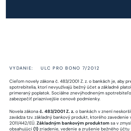
VYDANIE:
ULC PRO BONO 7/2012
Cieľom novely zákona č. 483/2001 Z. z. o bankách je, aby 
spotrebitelia, ktorí nevyužívajú bežný účet a základné plat
primeraný poplatok. Sociálne znevýhodneným spotrebiteľom
zabezpečiť priaznivejšie cenové podmienky.
Novela zákona
č. 483/2001 Z. z.
o bankách v znení neskorší
zavádza tzv. základný bankový produkt, ktorého zavedenie
2011/442/EÚ.
Základným bankovým produktom
sa v zmys
obsahujúci
(1)
zriadenie, vedenie a zrušenie bežného účt