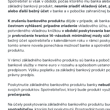
Spotrebiteľ si však v období, počas ktorého mu banka ale
základný bankový produkt,
nesmie zriadiť vkladový účet,
alebo ďalší bežný účet
v banke a v pobočke zahraničnej b
K zrušeniu bankového produktu
dôjde v prípade, ak banka 
čestnom vyhlásení
,
prípadne zriadenie
vkladového účtu, 
potvrdeného vkladnou knižkou
v období poskytovania ba
je
prekročenie hranice 14-násobok minimálnej mzdy súč
bežný účet spotrebiteľa v kalendárnom roku v rámci posk
tomto smere novela ponecháva možnosť banke a spotrebit
produktu.
V rámci základného bankového produktu sú banka a poboč
bankové služby v mene euro v rozsahu a spôsobom usta
predpisom. Výšku poplatku za základný bankový produkt 
právny predpis.
Poskytnutie základného bankového produktu banky
nebud
svojich produktov. Spotrebiteľovi, ktorý bude produkt využ
prečerpania
.
Na účely poskytovania základného bankového produktu bu
spotrebiteľov
, ktorým bol poskytnutý. Prostredníctvom r