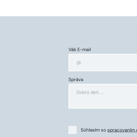
Váš E-mail
Správa
Súhlasím so
spracovaním 