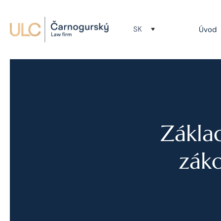
SK
Úvod
Zákla
záko