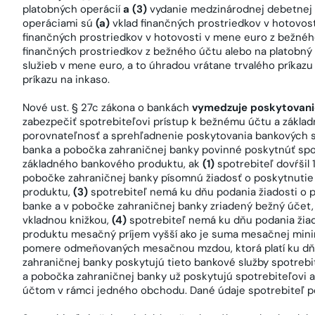
platobných operácií
a (3)
vydanie medzinárodnej debetnej 
operáciami sú
(a)
vklad finančných prostriedkov v hotovos
finančných prostriedkov v hotovosti v mene euro z bežnéh
finančných prostriedkov z bežného účtu alebo na platobný
služieb v mene euro, a to úhradou vrátane trvalého príkazu
príkazu na inkaso.
Nové ust. § 27c zákona o bankách
vymedzuje poskytovani
zabezpečiť spotrebiteľovi prístup k bežnému účtu a zákl
porovnateľnosť a sprehľadnenie poskytovania bankových s
banka a pobočka zahraničnej banky povinné poskytnúť spot
základného bankového produktu, ak
(1)
spotrebiteľ dovŕšil 
pobočke zahraničnej banky písomnú žiadosť o poskytnuti
produktu,
(3)
spotrebiteľ nemá ku dňu podania žiadosti o
banke a v pobočke zahraničnej banky zriadený bežný účet,
vkladnou knižkou,
(4)
spotrebiteľ nemá ku dňu podania žia
produktu mesačný príjem vyšší ako je suma mesačnej mi
pomere odmeňovaných mesačnou mzdou, ktorá platí ku dňu 
zahraničnej banky poskytujú tieto bankové služby spotrebi
a pobočka zahraničnej banky už poskytujú spotrebiteľovi 
účtom v rámci jedného obchodu. Dané údaje spotrebiteľ p