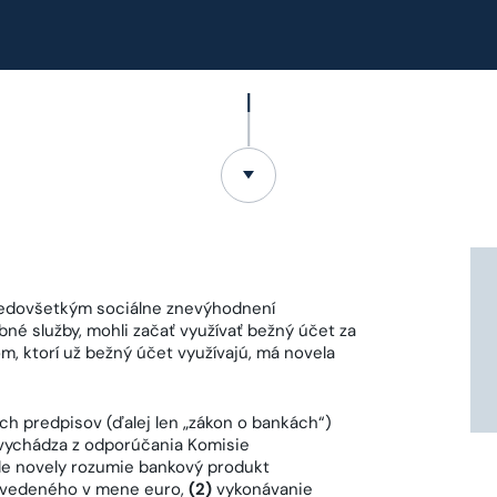
predovšetkým sociálne znevýhodnení
obné služby, mohli začať využívať bežný účet za
, ktorí už bežný účet využívajú, má novela
ch predpisov (ďalej len „zákon o bankách“)
 vychádza z odporúčania Komisie
le novely rozumie bankový produkt
u vedeného v mene euro,
(2)
vykonávanie