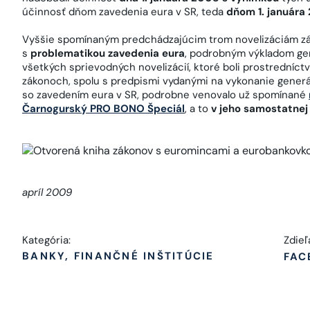
účinnosť dňom zavedenia eura v SR, teda
dňom 1. januára
Vyššie spomínaným predchádzajúcim trom novelizáciám zák
s
problematikou zavedenia eura
, podrobným výkladom gen
všetkých sprievodných novelizácií, ktoré boli prostrední
zákonoch, spolu s predpismi vydanými na vykonanie generá
so zavedením eura v SR, podrobne venovalo už spomínané
Čarnogurský PRO BONO Špeciál
, a to
v jeho samostatnej 
apríl 2009
Kategória:
Zdieľ
BANKY, FINANČNÉ INŠTITÚCIE
FAC