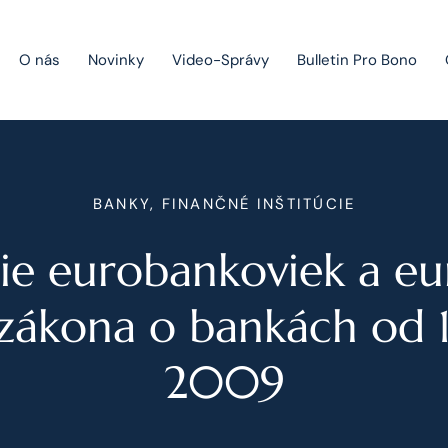
O nás
Novinky
Video-Správy
Bulletin Pro Bono
Public Private Partnership
BANKY, FINANČNÉ INŠTITÚCIE
Riešenie sporov
nie eurobankoviek a eu
Fúzie a akvizície
Právo obchodných spoločností
zákona o bankách od 
Právo hospodárskej súťaže
2009