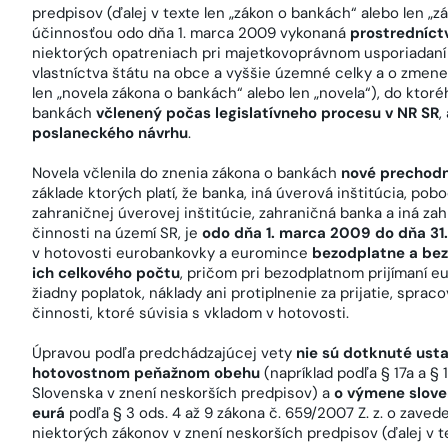
predpisov (ďalej v texte len „zákon o bankách“ alebo len „z
účinnosťou odo dňa 1. marca 2009 vykonaná
prostredníct
niektorých opatreniach pri majetkovoprávnom usporiadaní 
vlastníctva štátu na obce a vyššie územné celky a o zmene 
len „novela zákona o bankách“ alebo len „novela“), do ktoré
bankách
včlenený počas legislatívneho procesu v NR SR
,
poslaneckého návrhu
.
Novela včlenila do znenia zákona o bankách
nové prechodn
základe ktorých platí, že banka, iná úverová inštitúcia, po
zahraničnej úverovej inštitúcie, zahraničná banka a iná za
činnosti na území SR, je
odo dňa 1. marca 2009 do dňa 31
v hotovosti eurobankovky a euromince
bezodplatne a bez
ich celkového počtu
, pričom pri bezodplatnom prijímaní 
žiadny poplatok, náklady ani protiplnenie za prijatie, spraco
činnosti, ktoré súvisia s vkladom v hotovosti.
Úpravou podľa predchádzajúcej vety
nie sú dotknuté ust
hotovostnom peňažnom obehu
(napríklad podľa § 17a a §
Slovenska v znení neskorších predpisov) a
o výmene slove
eurá
podľa § 3 ods. 4 až 9 zákona č. 659/2007 Z. z. o zave
niektorých zákonov v znení neskorších predpisov (ďalej v te