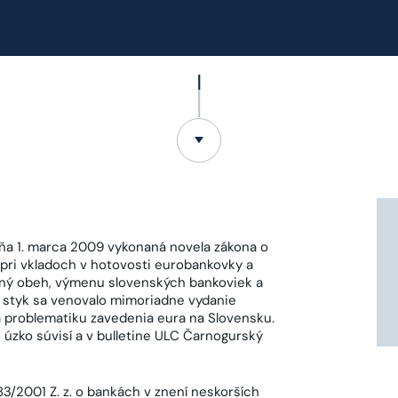
dňa 1. marca 2009 vykonaná novela zákona o
 pri vkladoch v hotovosti eurobankovky a
žný obeh, výmenu slovenských bankoviek a
 styk sa venovalo mimoriadne vydanie
problematiku zavedenia eura na Slovensku.
úzko súvisí a v bulletine ULC Čarnogurský
3/2001 Z. z. o bankách v znení neskorších