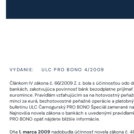
VYDANIE:
ULC PRO BONO 4/2009
Článkom IV zákona č. 66/2009 Z. z. bola s účinnosťou odo 
bankách, zakotvujúca povinnosť bánk bezodplatne prijímať
euromince. Pravidlám vzťahujúcim sa na hotovostný peňa
mincí za eurá, bezhotovostné peňažné operácie a platobný
bulletinu ULC Čarnogurský PRO BONO Špeciál zamerané na 
Najnovšia novela zákona o bankách s uvedenými pravidlami 
PRO BONO opäť nájdete bližšie informácie.
Dňa
1. marca 2009
nadobudla účinnosť novela zákona č. 48