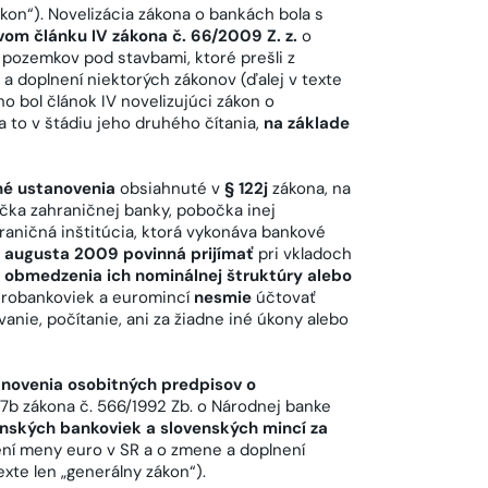
ákon“). Novelizácia zákona o bankách bola s
vom článku IV zákona č. 66/2009 Z. z.
o
pozemkov pod stavbami, ktoré prešli z
a doplnení niektorých zákonov (ďalej v texte
ho bol článok IV novelizujúci zákon o
 a to v štádiu jeho druhého čítania,
na základe
é ustanovenia
obsiahnuté v
§ 122j
zákona, na
bočka zahraničnej banky, pobočka inej
hraničná inštitúcia, ktorá vykonáva bankové
. augusta 2009 povinná prijímať
pri vkladoch
 obmedzenia ich nominálnej štruktúry alebo
eurobankoviek a euromincí
nesmie
účtovať
vanie, počítanie, ani za žiadne iné úkony alebo
anovenia osobitných predpisov o
 17b zákona č. 566/1992 Zb. o Národnej banke
nských bankoviek a slovenských mincí za
dení meny euro v SR a o zmene a doplnení
xte len „generálny zákon“).