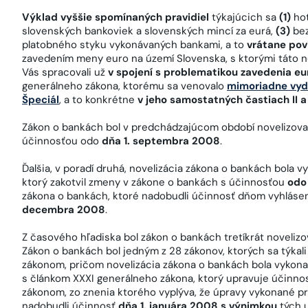
Výklad vyššie spomínaných pravidiel
týkajúcich sa
(1)
ho
slovenských bankoviek a slovenských mincí za eurá,
(3)
be
platobného styku vykonávaných bankami, a to
vrátane pov
zavedením meny euro na území Slovenska, s ktorými táto n
Vás spracovali už
v spojení s problematikou zavedenia eu
generálneho zákona, ktorému sa venovalo
mimoriadne vyd
Špeciál
, a to konkrétne
v jeho samostatných častiach II a I
Zákon o bankách bol v predchádzajúcom období novelizov
účinnosťou odo
dňa 1. septembra 2008
.
Ďalšia, v poradí druhá, novelizácia zákona o bankách bola 
ktorý zakotvil zmeny v zákone o bankách s účinnosťou
odo
zákona o bankách, ktoré nadobudli účinnosť dňom vyhláseni
decembra 2008
.
Z časového hľadiska bol zákon o bankách tretíkrát noveli
Zákon o bankách bol jedným z 28 zákonov, ktorých sa týka
zákonom, pričom novelizácia zákona o bankách bola vykon
s článkom XXXI generálneho zákona, ktorý upravuje účinno
zákonom, zo znenia ktorého vyplýva, že úpravy vykonané p
nadobudli účinnosť
dňa 1. januára 2008 s výnimkou
tých u