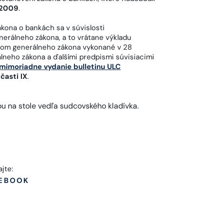
 2009
.
ona o bankách sa v súvislosti
erálneho zákona, a to vrátane výkladu
ctvom generálneho zákona vykonané v 28
lneho zákona a ďalšími predpismi súvisiacimi
mimoriadne vydanie bulletinu ULC
časti IX
.
ajte:
EBOOK