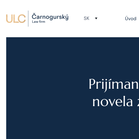
SK
Úvod
Prijíma
novela 