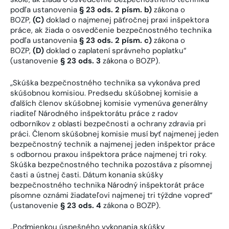
podľa ustanovenia
§ 23 ods. 2 písm. b)
zákona o
BOZP,
(C)
doklad o najmenej päťročnej praxi inšpektora
práce, ak žiada o osvedčenie bezpečnostného technika
podľa ustanovenia
§ 23 ods. 2 písm. c)
zákona o
BOZP,
(D)
doklad o zaplatení správneho poplatku“
(ustanovenie
§ 23 ods. 3
zákona o BOZP).
„Skúška bezpečnostného technika sa vykonáva pred
skúšobnou komisiou. Predsedu skúšobnej komisie a
ďalších členov skúšobnej komisie vymenúva generálny
riaditeľ Národného inšpektorátu práce z radov
odborníkov z oblasti bezpečnosti a ochrany zdravia pri
práci. Členom skúšobnej komisie musí byť najmenej jeden
bezpečnostný technik a najmenej jeden inšpektor práce
s odbornou praxou inšpektora práce najmenej tri roky.
Skúška bezpečnostného technika pozostáva z písomnej
časti a ústnej časti. Dátum konania skúšky
bezpečnostného technika Národný inšpektorát práce
písomne oznámi žiadateľovi najmenej tri týždne vopred“
(ustanovenie
§ 23 ods. 4
zákona o BOZP).
„Podmienkou úspešného vykonania skúšky