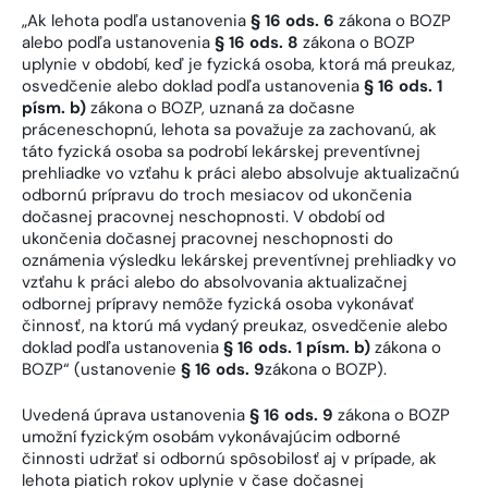
„Ak lehota podľa ustanovenia
§ 16 ods. 6
zákona o BOZP
alebo podľa ustanovenia
§ 16 ods. 8
zákona o BOZP
uplynie v období, keď je fyzická osoba, ktorá má preukaz,
osvedčenie alebo doklad podľa ustanovenia
§ 16 ods. 1
písm. b)
zákona o BOZP, uznaná za dočasne
práceneschopnú, lehota sa považuje za zachovanú, ak
táto fyzická osoba sa podrobí lekárskej preventívnej
prehliadke vo vzťahu k práci alebo absolvuje aktualizačnú
odbornú prípravu do troch mesiacov od ukončenia
dočasnej pracovnej neschopnosti. V období od
ukončenia dočasnej pracovnej neschopnosti do
oznámenia výsledku lekárskej preventívnej prehliadky vo
vzťahu k práci alebo do absolvovania aktualizačnej
odbornej prípravy nemôže fyzická osoba vykonávať
činnosť, na ktorú má vydaný preukaz, osvedčenie alebo
doklad podľa ustanovenia
§ 16 ods. 1 písm. b)
zákona o
BOZP“ (ustanovenie
§ 16 ods. 9
zákona o BOZP).
Uvedená úprava ustanovenia
§ 16 ods. 9
zákona o BOZP
umožní fyzickým osobám vykonávajúcim odborné
činnosti udržať si odbornú spôsobilosť aj v prípade, ak
lehota piatich rokov uplynie v čase dočasnej