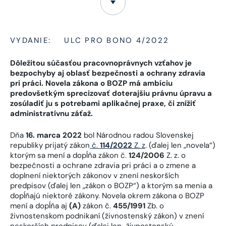
VYDANIE:
ULC PRO BONO 4/2022
Dôležitou súčasťou pracovnoprávnych vzťahov je
bezpochyby aj oblasť bezpečnosti a ochrany zdravia
pri práci. Novela zákona o BOZP má ambíciu
predovšetkým sprecizovať doterajšiu právnu úpravu a
zosúladiť ju s potrebami aplikačnej praxe, či znížiť
administratívnu záťaž.
Dňa
16. marca 2022
bol Národnou radou Slovenskej
republiky prijatý zákon
č.
114/2022
Z. z
. (ďalej len „novela“)
ktorým sa mení a dopĺňa zákon č.
124/2006
Z. z. o
bezpečnosti a ochrane zdravia pri práci a o zmene a
doplnení niektorých zákonov v znení neskorších
predpisov (ďalej len „zákon o BOZP“) a ktorým sa menia a
dopĺňajú niektoré zákony. Novela okrem zákona o BOZP
mení a dopĺňa aj
(A)
zákon č.
455/1991
Zb. o
živnostenskom podnikaní (živnostenský zákon) v znení
neskorších predpisov (ďalej len „živnostenský