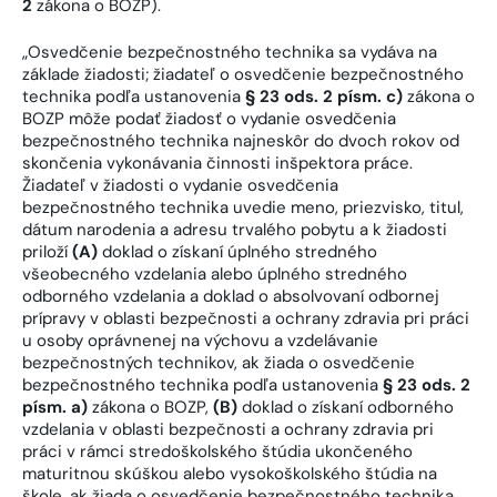
2
zákona o BOZP).
„Osvedčenie bezpečnostného technika sa vydáva na
základe žiadosti; žiadateľ o osvedčenie bezpečnostného
technika podľa ustanovenia
§ 23 ods. 2 písm. c)
zákona o
BOZP môže podať žiadosť o vydanie osvedčenia
bezpečnostného technika najneskôr do dvoch rokov od
skončenia vykonávania činnosti inšpektora práce.
Žiadateľ v žiadosti o vydanie osvedčenia
bezpečnostného technika uvedie meno, priezvisko, titul,
dátum narodenia a adresu trvalého pobytu a k žiadosti
priloží
(A)
doklad o získaní úplného stredného
všeobecného vzdelania alebo úplného stredného
odborného vzdelania a doklad o absolvovaní odbornej
prípravy v oblasti bezpečnosti a ochrany zdravia pri práci
u osoby oprávnenej na výchovu a vzdelávanie
bezpečnostných technikov, ak žiada o osvedčenie
bezpečnostného technika podľa ustanovenia
§ 23 ods. 2
písm. a)
zákona o BOZP,
(B)
doklad o získaní odborného
vzdelania v oblasti bezpečnosti a ochrany zdravia pri
práci v rámci stredoškolského štúdia ukončeného
maturitnou skúškou alebo vysokoškolského štúdia na
škole, ak žiada o osvedčenie bezpečnostného technika