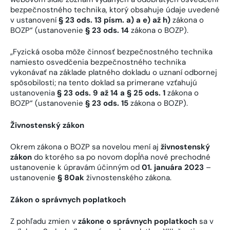
bezpečnostného technika, ktorý obsahuje údaje uvedené
v ustanovení
§ 23 ods. 13 písm. a) a e) až h)
zákona o
BOZP“ (ustanovenie
§ 23 ods. 14
zákona o BOZP).
„Fyzická osoba môže činnosť bezpečnostného technika
namiesto osvedčenia bezpečnostného technika
vykonávať na základe platného dokladu o uznaní odbornej
spôsobilosti; na tento doklad sa primerane vzťahujú
ustanovenia
§ 23 ods. 9 až 14 a § 25 ods. 1
zákona o
BOZP“ (ustanovenie
§ 23 ods. 15
zákona o BOZP).
Živnostenský zákon
Okrem zákona o BOZP sa novelou mení aj
živnostenský
zákon
do ktorého sa po novom dopĺňa nové prechodné
ustanovenie k úpravám účinným od
01. januára 2023
–
ustanovenie
§ 80ak
živnostenského zákona.
Zákon o správnych poplatkoch
Z pohľadu zmien v
zákone o správnych poplatkoch
sa v