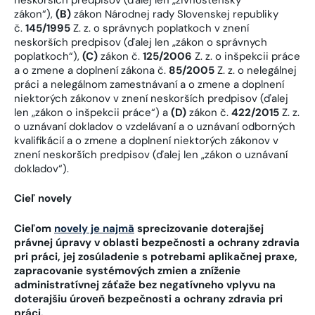
zákon“),
(B)
zákon Národnej rady Slovenskej republiky
č.
145/1995
Z. z. o správnych poplatkoch v znení
neskorších predpisov (ďalej len „zákon o správnych
poplatkoch“),
(C)
zákon č.
125/2006
Z. z. o inšpekcii práce
a o zmene a doplnení zákona č.
85/2005
Z. z. o nelegálnej
práci a nelegálnom zamestnávaní a o zmene a doplnení
niektorých zákonov v znení neskorších predpisov (ďalej
len „zákon o inšpekcii práce“) a
(D)
zákon č.
422/2015
Z. z.
o uznávaní dokladov o vzdelávaní a o uznávaní odborných
kvalifikácií a o zmene a doplnení niektorých zákonov v
znení neskorších predpisov (ďalej len „zákon o uznávaní
dokladov“).
Cieľ novely
Cieľom
novely je najmä
sprecizovanie doterajšej
právnej úpravy v oblasti bezpečnosti a ochrany zdravia
pri práci, jej zosúladenie s potrebami aplikačnej praxe,
zapracovanie systémových zmien a zníženie
administratívnej záťaže bez negatívneho vplyvu na
doterajšiu úroveň bezpečnosti a ochrany zdravia pri
práci.