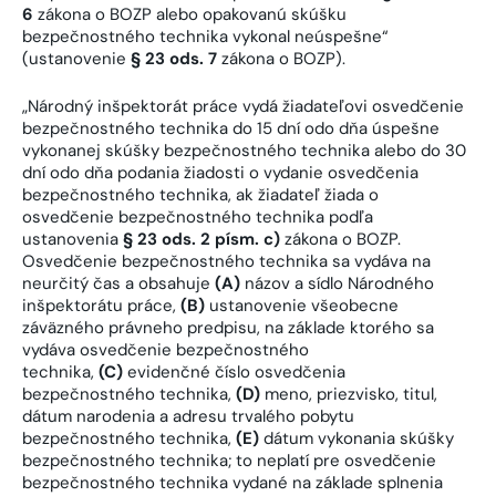
6
zákona o BOZP alebo opakovanú skúšku
bezpečnostného technika vykonal neúspešne“
(ustanovenie
§ 23 ods. 7
zákona o BOZP).
„Národný inšpektorát práce vydá žiadateľovi osvedčenie
bezpečnostného technika do 15 dní odo dňa úspešne
vykonanej skúšky bezpečnostného technika alebo do 30
dní odo dňa podania žiadosti o vydanie osvedčenia
bezpečnostného technika, ak žiadateľ žiada o
osvedčenie bezpečnostného technika podľa
ustanovenia
§ 23 ods. 2 písm. c)
zákona o BOZP.
Osvedčenie bezpečnostného technika sa vydáva na
neurčitý čas a obsahuje
(A)
názov a sídlo Národného
inšpektorátu práce,
(B)
ustanovenie všeobecne
záväzného právneho predpisu, na základe ktorého sa
vydáva osvedčenie bezpečnostného
technika,
(C)
evidenčné číslo osvedčenia
bezpečnostného technika,
(D)
meno, priezvisko, titul,
dátum narodenia a adresu trvalého pobytu
bezpečnostného technika,
(E)
dátum vykonania skúšky
bezpečnostného technika; to neplatí pre osvedčenie
bezpečnostného technika vydané na základe splnenia