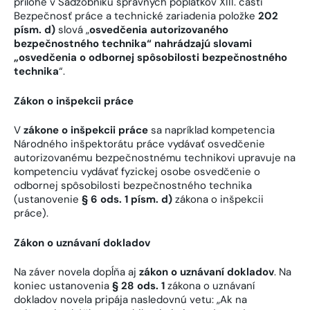
prílohe v Sadzobníku správnych poplatkov XIII. časti
Bezpečnosť práce a technické zariadenia položke
202
písm. d)
slová „
osvedčenia autorizovaného
bezpečnostného technika“ nahrádzajú slovami
„osvedčenia o odbornej spôsobilosti bezpečnostného
technika
“.
Zákon o inšpekcii práce
V
zákone o inšpekcii práce
sa napríklad kompetencia
Národného inšpektorátu práce vydávať osvedčenie
autorizovanému bezpečnostnému technikovi upravuje na
kompetenciu vydávať fyzickej osobe osvedčenie o
odbornej spôsobilosti bezpečnostného technika
(ustanovenie
§ 6 ods. 1 písm. d)
zákona o inšpekcii
práce).
Zákon o uznávaní dokladov
Na záver novela dopĺňa aj
zákon o uznávaní dokladov
. Na
koniec ustanovenia
§ 28 ods. 1
zákona o uznávaní
dokladov novela pripája nasledovnú vetu: „Ak na