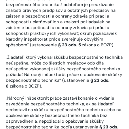
bezpečnostného technika žiadateľom je preukázanie
znalosti právnych predpisov a ostatných predpisov na
zaistenie bezpečnosti a ochrany zdravia pri práci a
schopnosti uplatňovať ich a znalosti požiadaviek na
zaistenie bezpečnosti a ochrany zdravia pri práci a
schopnosti prakticky ich vykonávať; okruh požiadaviek
Národný inšpektorát práce zverejňuje obvyklým
spôsobom“ (ustanovenie
§ 23 ods. 5
zákona o BOZP).
„Žiadateľ, ktorý vykonal skúšku bezpečnostného technika
neúspešne, môže do šiestich mesiacov odo dňa
neúspešne vykonanej skúšky bezpečnostného technika
požiadať Národný inšpektorát práce o opakovanie skúšky
bezpečnostného technika“ (ustanovenie
§ 23 ods.
6
zákona o BOZP).
„Národný inšpektorát práce zastaví konanie o vydanie
osvedčenia bezpečnostného technika, ak sa žiadateľ
nedostavil na skúšku bezpečnostného technika alebo na
opakovanie skúšky bezpečnostného technika bez
ospravedlnenia, nepožiadal o opakovanie skúšky
bezpečnostného technika podľa ustanovenia
§ 23 ods.