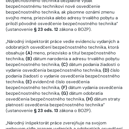
bezpečnostného technika bezplatne vydať
bezpečnostnému technikovi nové osvedčenie
bezpečnostného technika, ak písomne oznámi zmenu
svojho mena, priezviska alebo adresy trvalého pobytu a
priloží pôvodné osvedčenie bezpečnostného technika“
(ustanovenie
§ 23 ods. 12
zákona o BOZP).
„Národný inšpektorát práce vedie evidenciu vydaných a
odobratých osvedčení bezpečnostného technika, ktorá
obsahuje
(A)
meno, priezvisko a titul bezpečnostného
technika,
(B)
dátum narodenia a adresu trvalého pobytu
bezpečnostného technika,
(C)
dátum podania žiadosti o
vydanie osvedčenia bezpečnostného technika,
(D)
číslo
podania žiadosti o vydanie osvedčenia bezpečnostného
technika,
(E)
evidenčné číslo osvedčenia
bezpečnostného technika,
(F)
dátum vydania osvedčenia
bezpečnostného technika,
(G)
dátum odobratia
osvedčenia bezpečnostného technika,
(H)
dátum straty
platnosti osvedčenia bezpečnostného technika“
(ustanovenie
§ 23 ods. 13
zákona o BOZP).
„Národný inšpektorát práce zverejňuje na svojom
webovom sídle zoznam vydaných a odobratých osvedčení