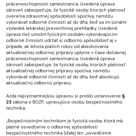
práceneschopnosti zamestnanca. Uvedená úprava
zároveň zabezpečuje, že fyzické osoby, ktorých platnosť
overenia zdravotnej spôsobilosti spočíva, nemôžu
vykonávať odborné činnosti až do dňa, keď sa im oznámi
výsledok lekárskej preventívnej prehliadky. Uvedená
úprava tiež umožní fyzickým osobám vykonávajúcim
odborné činnosti udržať si odbornú spôsobilosť aj v
prípade, ak lehota piatich rokov od absolvovania
aktualizačnej odbornej prípravy uplynie v čase dočasnej
práceneschopnosti zamestnanca. Uvedená úprava
zároveň zabezpečuje, že fyzické osoby, ktorých platnosť
aktualizačnej odbornej prípravy spočíva, nemôžu
vykonávať odborné činnosti až do dňa, keď absolvujú
aktualizačnú odbornú prípravu.
Azda najvýznamnejšou úpravou si prešlo ustanovenie
§
23
zákona o BOZP, upravujúce osobu bezpečnostného
technika.
„Bezpečnostným technikom je fyzická osoba, ktorá má
platné osvedčenie o odbornej spôsobilosti
bezpečnostného technika (ďalej len „osvedčenie