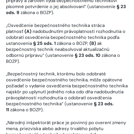
prípravy a zároveň vydá bezpečnostnému technikovi
písomné potvrdenie o jej absolvovaní“ (ustanovenie
§ 23
ods. 9
zákona o BOZP).
„Osvedčenie bezpečnostného technika stráca
platnosť
(A)
nadobudnutím právoplatnosti rozhodnutia o
odobratí osvedčenia bezpečnostného technika podľa
ustanovenia
§ 25 ods. 1
zákona o BOZP,
(B)
ak
bezpečnostný technik neabsolvoval aktualizačnú
odbornú prípravu“ (ustanovenie
§ 23 ods. 10
zákona o
BOZP).
„Bezpečnostný technik, ktorému bolo odobraté
osvedčenie bezpečnostného technika, môže opätovne
požiadať o vydanie osvedčenia bezpečnostného technika
najskôr po uplynutí jedného roka odo dňa nadobudnutia
právoplatnosti rozhodnutia o odobratí osvedčenia
bezpečnostného technika“ (ustanovenie
§ 23 ods.
11
zákona o BOZP).
„Národný inšpektorát práce je povinný po overení zmeny
mena, priezviska alebo adresy trvalého pobytu