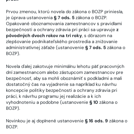
Prvou zmenou, ktorú novela do zákona o BOZP priniesla,
je úprava ustanovenia
§ 7 ods. 5
zákona o BOZP.
Opakované oboznamovania zamestnancov s pravidlami
bezpečnosti a ochrany zdravia pri práci sa upravuje
z
pôvodných dvoch rokov na tri roky
, s dôrazom na
zlepšovanie podnikateľského prostredia a znižovanie
administratívnej záťaže (ustanovenie
§ 7 ods. 5
zákona o
BOZP).
Novela ďalej zakotvuje minimálnu lehotu päť pracovných
dní zamestnancom alebo zástupcom zamestnancov pre
bezpečnosť, aby sa mohli oboznámiť s podkladmi a mali
dostatočný čas na vyjadrenie sa napríklad ku návrhu
koncepcie politiky bezpečnosti a ochrany zdravia pri
práci, k návrhu programu jej realizácie a k ich
vyhodnoteniu a podobne (ustanovenie
§ 10
zákona o
BOZP).
Novinkou je aj doplnené ustanovenie
§ 16 ods. 9
zákona o
BOZP.