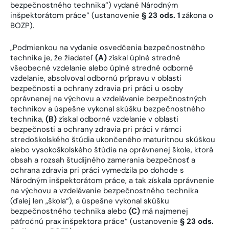
bezpečnostného technika“) vydané Národným
inšpektorátom práce“ (ustanovenie
§ 23 ods. 1
zákona o
BOZP).
„Podmienkou na vydanie osvedčenia bezpečnostného
technika je, že žiadateľ
(A)
získal úplné stredné
všeobecné vzdelanie alebo úplné stredné odborné
vzdelanie, absolvoval odbornú prípravu v oblasti
bezpečnosti a ochrany zdravia pri práci u osoby
oprávnenej na výchovu a vzdelávanie bezpečnostných
technikov a úspešne vykonal skúšku bezpečnostného
technika,
(B)
získal odborné vzdelanie v oblasti
bezpečnosti a ochrany zdravia pri práci v rámci
stredoškolského štúdia ukončeného maturitnou skúškou
alebo vysokoškolského štúdia na oprávnenej škole, ktorá
obsah a rozsah študijného zamerania bezpečnosť a
ochrana zdravia pri práci vymedzila po dohode s
Národným inšpektorátom práce, a tak získala oprávnenie
na výchovu a vzdelávanie bezpečnostného technika
(ďalej len „škola“), a úspešne vykonal skúšku
bezpečnostného technika alebo
(C)
má najmenej
päťročnú prax inšpektora práce“ (ustanovenie
§ 23 ods.