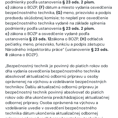
podmienky podľa ustanovenia
§ 23 ods. 2 písm.
c)
zákona o BOZP,
(F)
dátum a miesto vydania osvedčenia
bezpečnostného technika,
(G)
meno, priezvisko a podpis
predsedu skúšobnej komisie; to neplatí pre osvedčenie
bezpečnostného technika vydané na základe splnenia
podmienky podľa ustanovenia
§ 23 ods. 2 písm.
c)
zákona o BOZP a osvedčenie vydané podľa
ustanovenia
§ 23 ods. 12
zákona o BOZP,
(H)
odtlačok
pečiatky, meno, priezvisko, funkciu a podpis zástupcu
Národného inšpektorátu práce“ (ustanovenie
§ 23 ods.
8
zákona o BOZP).
„Bezpečnostný technik je povinný do piatich rokov odo
dňa vydania osvedčenia bezpečnostného technika
absolvovať aktualizačnú odbornú prípravu u osoby
oprávnenej na výchovu a vzdelávanie bezpečnostných
technikov. Ďalšiu aktualizačnú odbornú prípravu je
bezpečnostný technik povinný absolvovať do piatich
rokov odo dňa ukončenia predchádzajúcej aktualizačnej
odbornej prípravy. Osoba oprávnená na výchovu a
vzdelávanie uvedie v osvedčení bezpečnostného
technika dátum ukončenia aktualizačnej odbornej