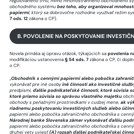
regulovaného trhu, mimo mnohostranného obchodného sy
obchodného systému
bez toho, aby organizoval mnohos
papiermi
, ktorý sa dobrovoľne rozhodne využívať režim sy
7 ods. 12
zákona o CP).
B. POVOLENIE NA POSKYTOVANIE INVESTIČ
Novela prináša aj úpravu otázok, týkajúcich sa
povolenia n
modifikáciou ustanovenia
§ 54 ods. 7
zákona o CP, či dop
o CP.
„
Obchodník s cennými papiermi alebo pobočka zahrani
vykonávať pre iné osoby
iné činnosti ako investičné služb
predpismi,
ďalšie podnikateľské činnosti, ktoré súvisia s
ktoré priamo súvisia so správou vlastného majetku
obcho
obchody s peňažnými prostriedkami v cudzej mene,
ak vý
riadnemu poskytovaniu investičných služieb alebo úči
papiermi alebo pobočka zahraničného obchodníka s cenn
Národnej banke Slovenska zámer vykonávať ďalšiu podn
papiermi alebo pobočka zahraničného obchodníka s cenným
druhej vety uviesť
(A) rozsah ďalšej podnikateľskej činno