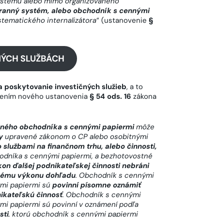
stému alebo mimo organizovaného
tranný systém, alebo obchodník s cennými
stematického internalizátora
“ (ustanovenie
§
NÝCH SLUŽBÁCH
a poskytovanie investičných služieb
, a to
lnením nového ustanovenia
§ 54 ods. 16
zákona
čného obchodníka s cennými papiermi
môže
y
upravené zákonom o CP alebo osobitnými
o službami na finančnom trhu, alebo činnosti,
dníka s cennými papiermi, a bezhotovostné
kon ďalšej podnikateľskej činnosti nebráni
nnému výkonu dohľadu
. Obchodník s cennými
ými papiermi sú
povinní písomne oznámiť
ikateľskú činnosť
. Obchodník s cennými
i papiermi sú povinní v oznámení podľa
sti
, ktorú obchodník s cennými papiermi