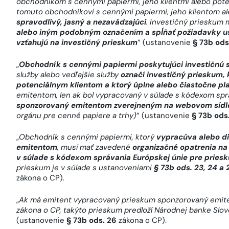
obchodníkom s cennými papiermi, jeho klientmi alebo pote
tomuto obchodníkovi s cennými papiermi, jeho klientom a
spravodlivý, jasný a nezavádzajúci
. Investičný prieskum 
alebo iným podobným označením a spĺňať požiadavky u
vzťahujú na investičný prieskum
“ (ustanovenie
§ 73b ods
„
Obchodník s cennými papiermi poskytujúci investičnú 
služby alebo vedľajšie služby
označí investičný prieskum, 
potenciálnym klientom a ktorý úplne alebo čiastočne pla
emitentom, len ak bol vypracovaný v súlade s kódexom spr
sponzorovaný emitentom zverejneným na webovom sídl
orgánu pre cenné papiere a trhy)
“ (ustanovenie
§ 73b ods
„
Obchodník s cennými papiermi, ktorý
vypracúva alebo d
emitentom
, musí mať zavedené
organizačné opatrenia na 
v súlade s kódexom správania Európskej únie pre prie
prieskum je v súlade s ustanoveniami
§ 73b ods. 23, 24 a 
zákona o CP).
„
Ak má emitent vypracovaný prieskum sponzorovaný emit
zákona o CP, takýto prieskum predloží Národnej banke Slo
(ustanovenie
§ 73b ods. 26
zákona o CP).