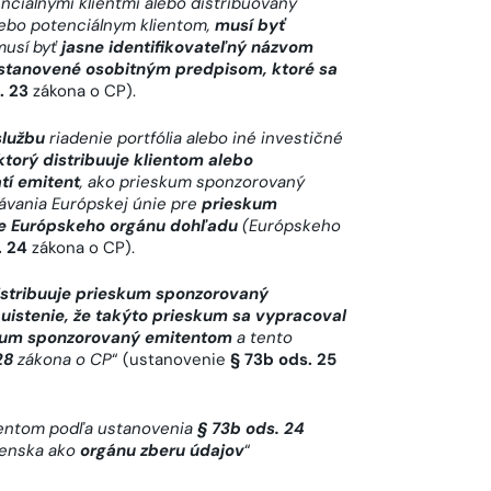
nciálnymi klientmi alebo distribuovaný
lebo potenciálnym klientom,
musí byť
musí byť
jasne identifikovateľný názvom
stanovené osobitným predpisom, ktoré sa
. 23
zákona o CP).
službu
riadenie portfólia alebo iné investičné
ktorý distribuuje klientom alebo
tí emitent
, ako prieskum sponzorovaný
ávania Európskej únie pre
prieskum
e Európskeho orgánu dohľadu
(Európskeho
. 24
zákona o CP).
istribuuje prieskum sponzorovaný
uistenie, že takýto prieskum sa vypracoval
skum sponzorovaný emitentom
a tento
28
zákona o CP
“ (ustanovenie
§ 73b ods. 25
entom podľa ustanovenia
§ 73b ods. 24
venska ako
orgánu zberu údajov
“