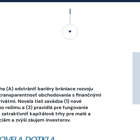
a (A) odstrániť bariéry brániace rozvoju
 a transparentnosť obchodovania s finančnými
ivátmi. Novela tiež zavádza (1) nové
o režimu a (3) pravidlá pre fungovanie
atraktívniť kapitálové trhy pre malé a
ciám a zvýši záujem investorov.
NOVELA DOTKLA