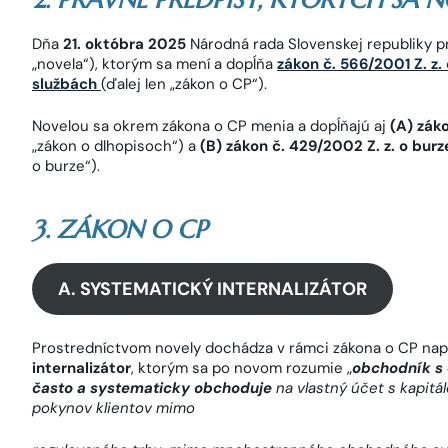
Dňa
21. októbra 2025
Národná rada Slovenskej republiky pr
„novela“), ktorým sa mení a dopĺňa
zákon č. 566/2001 Z. z
službách
(ďalej len „zákon o CP“).
Novelou sa okrem zákona o CP menia a dopĺňajú aj
(A) zák
„zákon o dlhopisoch“) a
(B) zákon č. 429/2002 Z. z. o bur
o burze“).
3. ZÁKON O CP
A. SYSTEMATICKÝ INTERNALIZÁTOR
Prostredníctvom novely dochádza v rámci zákona o CP nap
internalizátor
, ktorým sa po novom rozumie „
obchodník s 
často a systematicky obchoduje
na vlastný účet s kapit
pokynov klientov mimo