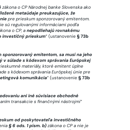
6
zákona o CP Národnej banke Slovenska ako
riložené metaúdaje preukazujúce, že
nie
pre prieskum sponzorovaný emitentom.
ie sú regulovanými informáciami podľa
ákona o CP, a
nepodliehajú rovnakému
o investičný prieskum
“ (ustanovenie
§ 73b
 sponzorovaný emitentom, sa musí na jeho
aný v súlade s kódexom správania Európskej
prieskumné materiály, ktoré emitent úplne
úlade s kódexom správania Európskej únie pre
etingová komunikácia
“ (ustanovenie
§ 73b
dovaniu ani iné súvisiace obchodné
aním transakcie s finančnými nástrojmi
“
ieskum od poskytovateľa investičného
venia
§ 6 ods. 1 písm. b)
zákona o CP a nie je