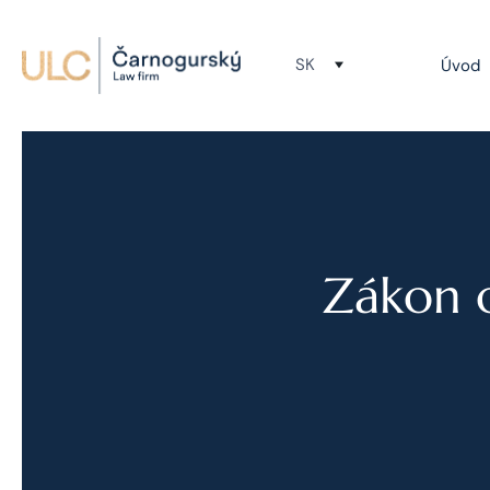
SK
Úvod
Zákon 