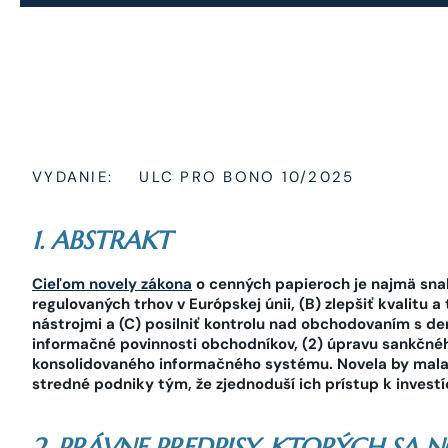
VYDANIE:
ULC PRO BONO 10/2025
1. ABSTRAKT
Cieľom novely zákona
o cenných papieroch je najmä snah
regulovaných trhov v Európskej únii, (B) zlepšiť kvalitu
nástrojmi a (C) posilniť kontrolu nad obchodovaním s der
informačné povinnosti obchodníkov, (2) úpravu sankčnéh
konsolidovaného informačného systému. Novela by mala z
stredné podniky tým, že zjednoduší ich prístup k investí
2. PRÁVNE PREDPISY, KTORÝCH SA 