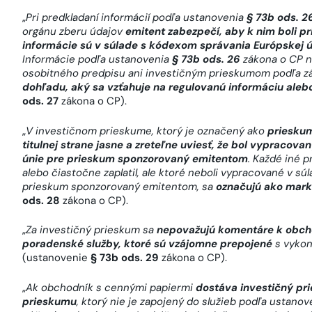
„
Pri predkladaní informácií podľa ustanovenia
§ 73b ods. 2
orgánu zberu údajov
emitent zabezpečí, aby k nim boli p
informácie sú v súlade s kódexom správania Európskej ú
Informácie podľa ustanovenia
§ 73b ods. 26
zákona o CP n
osobitného predpisu ani investičným prieskumom podľa z
dohľadu, aký sa vzťahuje na regulovanú informáciu aleb
ods. 27
zákona o CP).
„
V investičnom prieskume, ktorý je označený ako
prieskum
titulnej strane jasne a zreteľne uviesť, že bol vypracov
únie pre prieskum sponzorovaný emitentom
. Každé iné 
alebo čiastočne zaplatil, ale ktoré neboli vypracované v s
prieskum sponzorovaný emitentom, sa
označujú ako mark
ods. 28
zákona o CP).
„
Za investičný prieskum sa
nepovažujú komentáre k obcho
poradenské služby, ktoré sú vzájomne prepojené
s vykon
(ustanovenie
§ 73b ods. 29
zákona o CP).
„
Ak obchodník s cennými papiermi
dostáva investičný pr
prieskumu
, ktorý nie je zapojený do služieb podľa ustano