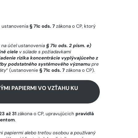
ho ustanovenia
§ 71c ods. 7
zákona o CP, ktorý
 na účel ustanovenia
§ 71c ods. 2 písm. e)
né ciele
v súlade s požiadavkami
iadenie rizika koncentrácie vyplývajúceho z
lužby podstatného systémového významu
pre
áty
“ (ustanovenie
§ 71c ods. 7
zákona o CP).
ÝMI PAPIERMI VO VZŤAHU KU
23 až 31
zákona o CP, upravujúcich
pravidlá
lientom
.
 papiermi alebo treťou osobou a používaný