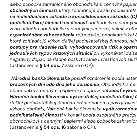
alebo pobočka zahraničného obchodníka s cennými papier
obchodných činností
, ktorý zohľadňuje ďalšiu podnikateľ
na individuálnom základe a konsolidovanom základe, (C
podnikateľskej činnosti na činnosť
obchodníka s cennými 
zahraničného obchodníka s cennými papiermi, najmä z hľa
organizačného zabezpečenia
tejto ďalšej podnikateľskej 
ktoré zohľadňujú výkon ďalšej podnikateľskej činnosti, n
postupy pre riadenie rizík, vyhodnocovanie rizík a opatr
jednotlivých typov krízových situácií
pri vykonávaní ďalše
negatívny dopad na riadne poskytovanie investičných služie
(ustanovenie
§ 54 ods. 7
zákona o CP).
„
Národná banka Slovenska
posúdi oznámenie podľa usta
pracovných dní odo dňa jeho doručenia
. Obchodník s ce
obchodníka s cennými papiermi sú oprávnení
začať vykoná
Národná banka Slovenska výkon ďalšej podnikateľskej či
ďalšej podnikateľskej činnosti bráni riadnemu poskytovan
výkonu dohľadu, Národná banka Slovenska
vydá rozhodnut
podnikateľskej činnosti
v konaní podľa osobitného predpi
obchodníkovi s cennými papiermi alebo pobočke zahranič
(ustanovenie
§ 54 ods. 16
zákona o CP).