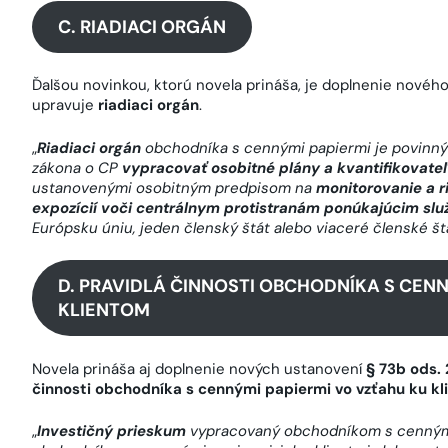
C. RIADIACI ORGÁN
Ďalšou novinkou, ktorú novela prináša, je doplnenie nové
upravuje
riadiaci orgán
.
„
Riadiaci orgán
obchodníka s cennými papiermi je povinný
zákona o CP
vypracovať osobitné plány a kvantifikovateľ
ustanovenými osobitným predpisom na
monitorovanie a r
expozícií voči centrálnym protistranám ponúkajúcim s
Európsku úniu, jeden členský štát alebo viaceré členské št
D. PRAVIDLÁ ČINNOSTI OBCHODNÍKA S CENN
KLIENTOM
Novela prináša aj doplnenie nových ustanovení
§ 73b ods. 
činnosti obchodníka s cennými papiermi vo vzťahu ku k
„
Investičný prieskum
vypracovaný obchodníkom s cennými