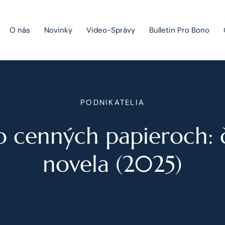
O nás
Novinky
Video-Správy
Bulletin Pro Bono
Public Private Partnership
PODNIKATELIA
Riešenie sporov
o cenných papieroch: 
Fúzie a akvizície
Právo obchodných spoločností
novela (2025)
Právo hospodárskej súťaže