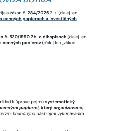
ijala zákon č.
284/2025
Z. z. (ďalej len
. o cenných papieroch a investičných
on č. 530/1990 Zb. o dlhopisoch
(ďalej len
ze cenných papierov
(ďalej len „zákon
ríklad k úprave pojmu
systematický
cennými papiermi, ktorý organizovane,
álovými finančnými nástrojmi vykonávaním