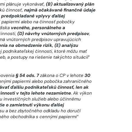
mi plánuje vykonávať,
(B) aktualizovaný plán
skú činnosť,
najmä očakávané finančné údaje
) predpokladané vplyvy ďalšej
papiermi alebo na činnosť pobočky
diska
vecného, personálneho a
činnosti,
(D) návrhy vnútorných predpisov
,
ajmä vnútorných predpisov upravujúcich
enia na obmedzenie rizík, (E) analýzu
j podnikateľskej činnosti, ktoré môžu mať
b, a postupy na riešenie takýchto situácií
“
novenia
§ 54 ods. 7
zákona o CP v lehote
30
nnými papiermi alebo pobočka zahraničného
vať ďalšiu podnikateľskú činnosť, len ak
nnosti v tejto lehote nezamietne
. Ak výkon
iu investičných služieb alebo účinnému
ie o zamietnutí výkonu ďalšej
su a bez zbytočného odkladu ho doručí
ného obchodníka s cennými papiermi
“