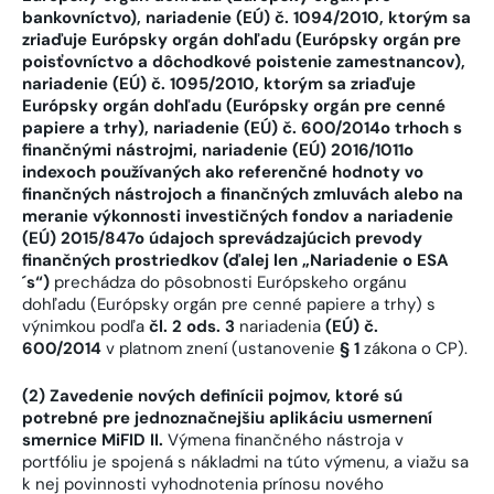
bankovníctvo), nariadenie (EÚ) č. 1094/2010, ktorým sa
zriaďuje Európsky orgán dohľadu (Európsky orgán pre
poisťovníctvo a dôchodkové poistenie zamestnancov),
nariadenie (EÚ) č. 1095/2010, ktorým sa zriaďuje
Európsky orgán dohľadu (Európsky orgán pre cenné
papiere a trhy), nariadenie (EÚ) č. 600/2014
o trhoch s
finančnými nástrojmi, nariadenie (EÚ) 2016/1011
o
indexoch používaných ako referenčné hodnoty vo
finančných nástrojoch a finančných zmluvách alebo na
meranie výkonnosti investičných fondov a nariadenie
(EÚ) 2015/847
o údajoch sprevádzajúcich prevody
finančných prostriedkov (ďalej len „Nariadenie o ESA
´s“)
prechádza do pôsobnosti Európskeho orgánu
dohľadu (Európsky orgán pre cenné papiere a trhy) s
výnimkou podľa
čl. 2 ods. 3
nariadenia
(EÚ) č.
600/2014
v platnom znení (ustanovenie
§ 1
zákona o CP).
(2) Zavedenie nových definícii pojmov, ktoré sú
potrebné pre jednoznačnejšiu aplikáciu usmernení
smernice MiFID II.
Výmena finančného nástroja v
portfóliu je spojená s nákladmi na túto výmenu, a viažu sa
k nej povinnosti vyhodnotenia prínosu nového