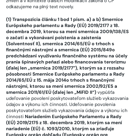
zmien a v kontexte ďalších modifikácii zákona o CP
odkazujeme na plný text novely.
(1) Transpozícia článku 1 bod 1 písm. a) a b) Smernice
Európskeho parlamentu a Rady (EÚ) 2019/2177 z 18.
decembra 2019, ktorou sa mení smernica 2009/138/ES
o začatí a vykonávaní poistenia a zaistenia
(Solventnosť II), smernica 2014/65/EÚ o trhoch s
finančnými nástrojmi a smernica (EÚ) 2015/849
o
predchádzaní využívaniu finančného systému na účely
prania špinavých peňazí alebo financovania terorizmu
(ďalej len „smernica 2019/2177″), ktorým sa z rozsahu
pôsobnosti Smernice Európskeho parlamentu a Rady
2014/65/EÚ z 15. mája 2014
o trhoch s finančnými
nástrojmi, ktorou sa mení smernica 2002/92/ES a
smernica 2011/61/EÚ (ďalej len „MiFID II“)
vypúšťa
udeľovanie povolení poskytovateľom služieb vykazovania
údajov a výkonu ich činnosti. Udeľovanie povolenia
poskytovateľom služieb vykazovania údajov a výkonu ich
činnosti
Nariadením Európskeho Parlamentu a Rady
(EÚ) 2019/2175 z 18. decembra 2019, ktorým sa mení
nariadenie (EÚ) č. 1093/2010, ktorým sa zriaďuje
Európsky orgán dohľadu (Európsky orgán pre