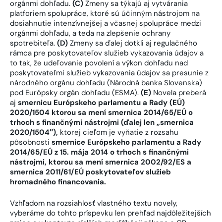
orgánmi dohľadu.
(C)
Zmeny sa týkajú aj vytvárania
platforiem spolupráce, ktoré sú účinným nástrojom na
dosiahnutie intenzívnejšej a včasnej spolupráce medzi
orgánmi dohľadu, a teda na zlepšenie ochrany
spotrebiteľa.
(D)
Zmeny sa ďalej dotkli aj regulačného
rámca pre poskytovateľov služieb vykazovania údajov a
to tak, že udeľovanie povolení a výkon dohľadu nad
poskytovateľmi služieb vykazovania údajov sa presunie z
národného orgánu dohľadu (Národná banka Slovenska)
pod Európsky orgán dohľadu (ESMA).
(E)
Novela preberá
aj
smernicu Európskeho parlamentu a Rady (EÚ)
2020/1504 ktorou sa mení smernica 2014/65/EÚ o
trhoch s finančnými nástrojmi (ďalej len „smernica
2020/1504″),
ktorej cieľom je vyňatie z rozsahu
pôsobnosti
smernice Európskeho parlamentu a Rady
2014/65/EÚ z 15. mája 2014 o trhoch s finančnými
nástrojmi, ktorou sa mení smernica 2002/92/ES a
smernica 2011/61/EÚ poskytovateľov služieb
hromadného financovania.
Vzhľadom na rozsiahlosť vlastného textu novely,
vyberáme do tohto príspevku len prehľad najdôležitejších