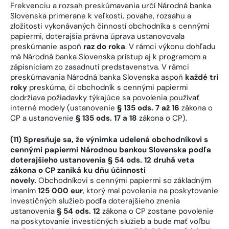
Frekvenciu a rozsah preskúmavania určí Národná banka
Slovenska primerane k veľkosti, povahe, rozsahu a
zložitosti vykonávaných činností obchodníka s cennými
papiermi, doterajšia právna úprava ustanovovala
preskúmanie aspoň
raz do roka
. V rámci výkonu dohľadu
má Národná banka Slovenska prístup aj k programom a
zápisniciam zo zasadnutí predstavenstva. V rámci
preskúmavania Národná banka Slovenska aspoň
každé tri
roky
preskúma, či obchodník s cennými papiermi
dodržiava požiadavky týkajúce sa povolenia používať
interné modely (ustanovenie
§ 135 ods. 7 až 16
zákona o
CP a ustanovenie
§ 135 ods. 17 a 18
zákona o CP).
(11) Spresňuje sa, že výnimka udelená obchodníkovi s
cennými papiermi Národnou bankou Slovenska podľa
doterajšieho ustanovenia § 54 ods. 12 druhá veta
zákona o CP zaniká ku dňu účinnosti
novely.
Obchodníkovi s cennými papiermi so základným
imaním
125 000 eur
, ktorý mal povolenie na poskytovanie
investičných služieb podľa doterajšieho znenia
ustanovenia
§ 54 ods. 12
zákona o CP zostane povolenie
na poskytovanie investičných služieb a bude mať voľbu