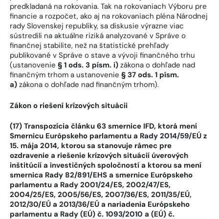
predkladaná na rokovania. Tak na rokovaniach Výboru pre
financie a rozpočet, ako aj na rokovaniach pléna Národnej
rady Slovenskej republiky, sa diskusie výrazne viac
sústredili na aktuálne riziká analyzované v Správe o
finančnej stabilite, než na štatistické prehľady
publikované v Správe o stave a vývoji finančného trhu
(ustanovenie
§ 1 ods. 3 písm. i)
zákona o dohľade nad
finančným trhom a ustanovenie
§ 37 ods. 1 písm.
a)
zákona o dohľade nad finančným trhom).
Zákon o riešení krízových situácii
(17) Transpozícia článku 63 smernice IFD, ktorá mení
Smernicu Európskeho parlamentu a Rady 2014/59/EÚ z
15. mája 2014, ktorou sa stanovuje rámec pre
ozdravenie a riešenie krízových situácií úverových
inštitúcií a investičných spoločností a ktorou sa mení
smernica Rady 82/891/EHS a smernice Európskeho
parlamentu a Rady 2001/24/ES, 2002/47/ES,
2004/25/ES, 2005/56/ES, 2007/36/ES, 2011/35/EÚ,
2012/30/EÚ a 2013/36/EÚ a nariadenia Európskeho
parlamentu a Rady (EÚ) č. 1093/2010 a (EÚ) č.