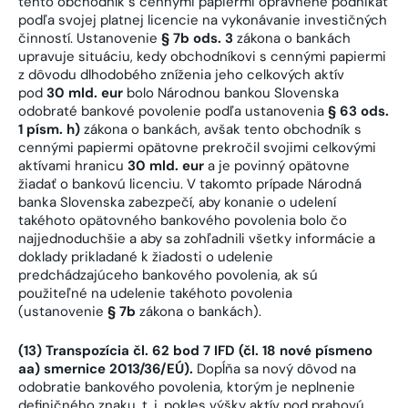
tento obchodník s cennými papiermi oprávnene podnikať
podľa svojej platnej licencie na vykonávanie investičných
činností. Ustanovenie
§ 7b ods. 3
zákona o bankách
upravuje situáciu, kedy obchodníkovi s cennými papiermi
z dôvodu dlhodobého zníženia jeho celkových aktív
pod
30 mld. eur
bolo Národnou bankou Slovenska
odobraté bankové povolenie podľa ustanovenia
§ 63 ods.
1 písm. h)
zákona o bankách, avšak tento obchodník s
cennými papiermi opätovne prekročil svojimi celkovými
aktívami hranicu
30 mld. eur
a je povinný opätovne
žiadať o bankovú licenciu. V takomto prípade Národná
banka Slovenska zabezpečí, aby konanie o udelení
takéhoto opätovného bankového povolenia bolo čo
najjednoduchšie a aby sa zohľadnili všetky informácie a
doklady prikladané k žiadosti o udelenie
predchádzajúceho bankového povolenia, ak sú
použiteľné na udelenie takéhoto povolenia
(ustanovenie
§ 7b
zákona o bankách).
(13) Transpozícia čl. 62 bod 7 IFD (čl. 18 nové písmeno
aa) smernice 2013/36/EÚ).
Dopĺňa sa nový dôvod na
odobratie bankového povolenia, ktorým je neplnenie
definičného znaku, t. j. pokles výšky aktív pod prahovú