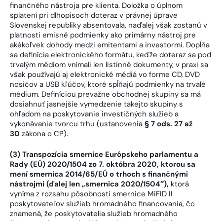
finančného nástroja pre klienta. Doložka o úplnom
splatení pri dlhopisoch doteraz v právnej úprave
Slovenskej republiky absentovala, naďalej však zostanú v
platnosti emisné podmienky ako primárny nástroj pre
akékoľvek dohody medzi emitentami a investormi. Dopĺňa
sa definícia elektronického formátu, keďže doteraz sa pod
trvalým médiom vnímali len listinné dokumenty, v praxi sa
však používajú aj elektronické médiá vo forme CD, DVD
nosičov a USB kľúčov, ktoré spĺňajú podmienky na trvalé
médium. Definíciou prevažne obchodnej skupiny sa má
dosiahnuť jasnejšie vymedzenie takejto skupiny s
ohľadom na poskytovanie investičných služieb a
vykonávanie tvorcu trhu (ustanovenia
§ 7 ods. 27 až
30
zákona o CP).
(3) Transpozícia smernice Európskeho parlamentu a
Rady (EÚ) 2020/1504 zo 7. októbra 2020, ktorou sa
mení smernica 2014/65/EÚ o trhoch s finančnými
nástrojmi (ďalej len „smernica 2020/1504″),
ktorá
vyníma z rozsahu pôsobnosti smernice MiFID II
poskytovateľov služieb hromadného financovania, čo
znamená, že poskytovatelia služieb hromadného