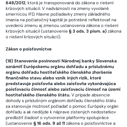
648/2012
, ktorá je transponovaná do zákona o riešení
krízových situácií. V nadväznosti na zmeny vyvolané
smernicou IFD, hlavne požiadavky zmeny základného
imania na počiatočný kapitál je potrebné reflektovať na
uvedenú zmenu aj zmenou ustanovenia zákona o riešení
krízových situácií (ustanovenie
§ 3 ods. 3 písm. a)
zákona
o riešení krízových situácii).
Zákon o poisťovníctve
(18) Stanovenie povinnosti Národnej banky Slovenska
oznámiť Európskemu orgánu dohľadu a príslušnému
orgánu dohľadu hostiteľského členského zhoršenie
finančného stavu alebo vznik iných rizík, ktoré
predstavuje poisťovňa alebo zaisťovňa vykonávajúca
poisťovaciu činnosť alebo zaisťovaciu činnosť na území
hostiteľského členského štátu.
V prípade absencie
dohody s príslušným orgánom dohľadu členského štátu
sa stanovuje možnosť požiadať o pomoc Európsky orgán
dohľadu a ak nedôjde k náprave zistených nedostatkov
predložiť žiadosť o vytvorenie platformy spolupráce
(ustanovenie
§ 16 ods. 9 až 11
zákona o poisťovníctve a