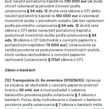
buď navýšiť počiatočný kapitál na
730 000 eur
(ak bude
chcieť vykonávať aj pôvodné činnosti podľa
ustanovenia
§ 54 ods. 12
druhá veta zákona o CP) alebo
navýšiť počiatočný kapitál na
150 000 eur
a vykonávať
investičné služby v pôvodnom rozsahu (ale bez oprávnení
podľa pôvodného ustanovenia
§ 54 ods. 12
druhá veta
zákona o CP) alebo nenavýšiť počiatočný kapitál a
poskytovať investičné služby podľa ustanovenia
§ 54
ods. 13
zákona o CP (obchodník s cennými papiermi s
počiatočným kapitálom
75 000 eur
). Ustanovenie sa
netýka povolenia na poskytovanie investičných služieb,
ktoré ostáva obchodníkovi s cennými papiermi
zachované (ustanovenie
§ 173zf
zákona o CP).
Zákon o bankách
(12) Transpozícia čl. 8a smernice 2013/36/EÚ.
Upravuje
sa situácia, ak obchodník s cennými papiermi prekročí
hranicu
30 mld. eur
a musí požiadať o udelenie
bankového povolenia podľa ustanovenia
§ 7
zákona o
bankách. Počas doby rozhodovania o žiadosti o bankové
povolenie podľa ustanovenia
§ 7
zákona o bankách môže