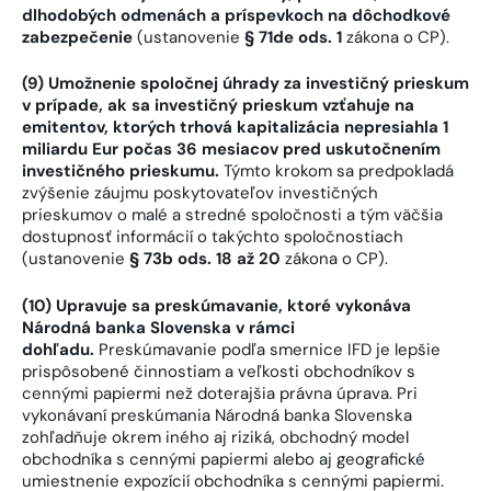
dlhodobých odmenách a príspevkoch na dôchodkové
zabezpečenie
(ustanovenie
§ 71de ods. 1
zákona o CP).
(9) Umožnenie spoločnej úhrady za investičný prieskum
v prípade, ak sa investičný prieskum vzťahuje na
emitentov, ktorých trhová kapitalizácia nepresiahla 1
miliardu Eur počas 36 mesiacov pred uskutočnením
investičného prieskumu.
Týmto krokom sa predpokladá
zvýšenie záujmu poskytovateľov investičných
prieskumov o malé a stredné spoločnosti a tým väčšia
dostupnosť informácií o takýchto spoločnostiach
(ustanovenie
§ 73b ods. 18 až 20
zákona o CP).
(10) Upravuje sa preskúmavanie, ktoré vykonáva
Národná banka Slovenska v rámci
dohľadu.
Preskúmavanie podľa smernice IFD je lepšie
prispôsobené činnostiam a veľkosti obchodníkov s
cennými papiermi než doterajšia právna úprava. Pri
vykonávaní preskúmania Národná banka Slovenska
zohľadňuje okrem iného aj riziká, obchodný model
obchodníka s cennými papiermi alebo aj geografické
umiestnenie expozícií obchodníka s cennými papiermi.