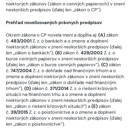
niektorých zákonov (zákon o cenných papieroch) v znení
neskorších predpisov (ďalej len „zákon o CP“).
Prehľad novelizovaných právnych predpisov
Okrem zákona o CP novela mení a dopĺňa aj:
(A)
zákon
č.
483/2001
Z. z. o bankách a o zmene a doplnení
niektorých zákonov v znení neskorších predpisov (ďalej
len „zákon o bankách“),
(B)
zákon č.
429/2002
Z. z. o
burze cenných papierov v znení neskorších predpisov
(ďalej len „zákon o burze cenných papierov“),
(C)
zákon
č.
747/2004
Z. z. o dohľade nad finančným trhom a o
zmene a doplnení niektorých zákonov v znení neskorších
predpisov (ďalej len „zákon o dohľade nad finančným
trhom“),
(D)
zákon č.
371/2014
Z. z. o riešení krízových
situácií na finančnom trhu a o zmene a doplnení
niektorých zákonov v znení neskorších predpisov (ďalej
len „zákon o riešení krízových situácií“) a
(E)
zákon
č.
39/2015
Z. z. o poisťovníctve a o zmene a doplnení
niektorých zákonov v znení neskorších predpisov (ďalej
len „zákon o poisťovníctve“).