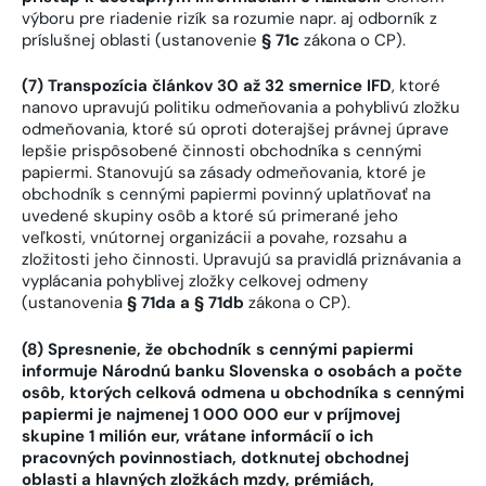
výboru pre riadenie rizík sa rozumie napr. aj odborník z
príslušnej oblasti (ustanovenie
§ 71c
zákona o CP).
(7) Transpozícia článkov 30 až 32 smernice IFD
, ktoré
nanovo upravujú politiku odmeňovania a pohyblivú zložku
odmeňovania, ktoré sú oproti doterajšej právnej úprave
lepšie prispôsobené činnosti obchodníka s cennými
papiermi. Stanovujú sa zásady odmeňovania, ktoré je
obchodník s cennými papiermi povinný uplatňovať na
uvedené skupiny osôb a ktoré sú primerané jeho
veľkosti, vnútornej organizácii a povahe, rozsahu a
zložitosti jeho činnosti. Upravujú sa pravidlá priznávania a
vyplácania pohyblivej zložky celkovej odmeny
(ustanovenia
§ 71da a § 71db
zákona o CP).
(8) Spresnenie, že obchodník s cennými papiermi
informuje Národnú banku Slovenska o osobách a počte
osôb, ktorých celková odmena u obchodníka s cennými
papiermi je najmenej 1 000 000 eur v príjmovej
skupine 1 milión eur, vrátane informácií o ich
pracovných povinnostiach, dotknutej obchodnej
oblasti a hlavných zložkách mzdy, prémiách,