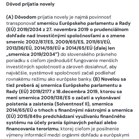
Dôvod prijatia novely
(A) Dôvodom
prijatia novely je najmä povinnosť
transponovať
smernicu Európskeho parlamentu a Rady
(EÚ) 2019/2034 z 27. novembra 2019 o prudenciálnom
dohľade nad investičnými spoločnosťami a o zmene
smerníc 2002/87/ES, 2009/65/ES, 2011/61/EÚ,
2013/36/EÚ, 2014/59/EÚ a 2014/65/EÚ (ďalej len
„smernica 2019/2034″)
do slovenského právneho
poriadku s cieľom zjednodušiť fungovanie menších
investičných spoločností a zároveň dosiahnuť, aby
najväčšie, systémové spoločnosti začali podliehať
rovnakému režimu ako európske banky.
(B) Novelou sa
tiež preberá aj smernica Európskeho parlamentu a
Rady (EÚ) 2019/2177 z 18.
decembra 2019, ktorou sa
mení smernica 2009/138/ES o začatí a vykonávaní
poistenia a zaistenia (Solventnosť II), smernica
2014/65/EÚ o trhoch s finančnými nástrojmi a smernica
(EÚ) 2015/849
o predchádzaní využívaniu finančného
systému na účely prania špinavých peňazí alebo
financovania terorizmu
, ktorej cieľom je posilnenie
výmeny informácií medzi orgánmi dohľadu a európskymi