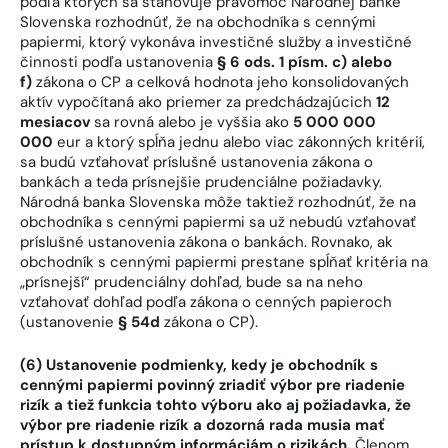
podľa ktorých sa stanovuje právomoc Národnej banke
Slovenska rozhodnúť, že na obchodníka s cennými
papiermi, ktorý vykonáva investičné služby a investičné
činnosti podľa ustanovenia
§ 6 ods. 1 písm. c) alebo
f)
zákona o CP a celková hodnota jeho konsolidovaných
aktív vypočítaná ako priemer za predchádzajúcich
12
mesiacov
sa rovná alebo je vyššia ako
5 000 000
000
eur a ktorý spĺňa jednu alebo viac zákonných kritérií,
sa budú vzťahovať príslušné ustanovenia zákona o
bankách a teda prísnejšie prudenciálne požiadavky.
Národná banka Slovenska môže taktiež rozhodnúť, že na
obchodníka s cennými papiermi sa už nebudú vzťahovať
príslušné ustanovenia zákona o bankách. Rovnako, ak
obchodník s cennými papiermi prestane spĺňať kritéria na
„prísnejší“ prudenciálny dohľad, bude sa na neho
vzťahovať dohľad podľa zákona o cenných papieroch
(ustanovenie
§ 54d
zákona o CP).
(6) Ustanovenie podmienky, kedy je obchodník s
cennými papiermi povinný zriadiť výbor pre riadenie
rizík a tiež funkcia tohto výboru ako aj požiadavka, že
výbor pre riadenie rizík a dozorná rada musia mať
prístup k dostupným informáciám o rizikách.
Členom