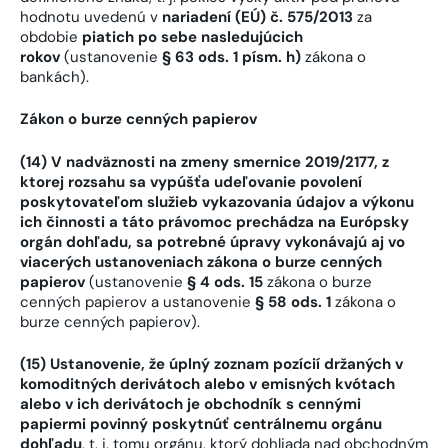
hodnotu uvedenú v
nariadení (EÚ) č. 575/2013
za
obdobie
piatich po sebe nasledujúcich
rokov
(ustanovenie
§ 63 ods. 1 písm. h)
zákona o
bankách).
Zákon o burze cenných papierov
(14) V nadväznosti na zmeny smernice 2019/2177, z
ktorej rozsahu sa vypúšťa udeľovanie povolení
poskytovateľom služieb vykazovania údajov a výkonu
ich činnosti a táto právomoc prechádza na Európsky
orgán dohľadu, sa potrebné úpravy vykonávajú aj vo
viacerých ustanoveniach zákona o burze cenných
papierov
(ustanovenie
§ 4 ods. 15
zákona o burze
cenných papierov a ustanovenie
§ 58 ods. 1
zákona o
burze cenných papierov).
(15) Ustanovenie, že úplný zoznam pozícií držaných v
komoditných derivátoch alebo v emisných kvótach
alebo v ich derivátoch je obchodník s cennými
papiermi povinný poskytnúť centrálnemu orgánu
dohľadu
, t. j. tomu orgánu, ktorý dohliada nad obchodným