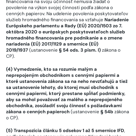
financovania na svoju účinnosť nemusia žiadať o
povolenie na výkon svojej činnosti podľa zákona o
cenných papierov. Na udelenie povolenia poskytovateľov
služieb hromadného financovania sa vzťahuje
Nariadenie
Európskeho parlamentu a Rady (EÚ) 2020/1503 zo 7.
októbra 2020 o európskych poskytovateľoch služieb
hromadného financovania pre podnikanie a o zmene
nariadenia (EÚ) 2017/1129 a smernice (EÚ)
2019/1937
(ustanovenie
§ 54 ods. 3 písm. l)
zákona o
CP).
(4) Vymedzenie, kto sa rozumie malým a
neprepojeným obchodníkom s cennými papiermi a
ktoré ustanovenia zákona sa na neho nevzťahujú a tiež
sa ustanovenie lehoty, do ktorej musí obchodník s
cennými papiermi, ktorý prestane spĺňať podmienky,
aby sa mohol považovať za malého a neprepojeného
obchodníka, zosúladiť svoju činnosť s požiadavkami
zákona o cenných papieroch
(ustanovenie
§ 54b
zákona
o CP).
(5) Transpozícia článku 5 odsekov 1 až 5 smernice IFD
,