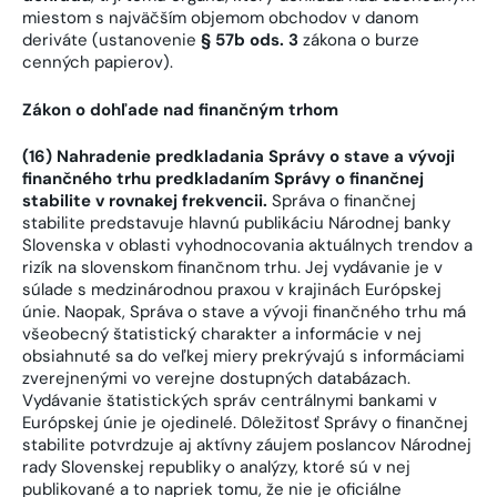
miestom s najväčším objemom obchodov v danom
deriváte (ustanovenie
§ 57b ods. 3
zákona o burze
cenných papierov).
Zákon o dohľade nad finančným trhom
(16) Nahradenie predkladania Správy o stave a vývoji
finančného trhu predkladaním Správy o finančnej
stabilite v rovnakej frekvencii.
Správa o finančnej
stabilite predstavuje hlavnú publikáciu Národnej banky
Slovenska v oblasti vyhodnocovania aktuálnych trendov a
rizík na slovenskom finančnom trhu. Jej vydávanie je v
súlade s medzinárodnou praxou v krajinách Európskej
únie. Naopak, Správa o stave a vývoji finančného trhu má
všeobecný štatistický charakter a informácie v nej
obsiahnuté sa do veľkej miery prekrývajú s informáciami
zverejnenými vo verejne dostupných databázach.
Vydávanie štatistických správ centrálnymi bankami v
Európskej únie je ojedinelé. Dôležitosť Správy o finančnej
stabilite potvrdzuje aj aktívny záujem poslancov Národnej
rady Slovenskej republiky o analýzy, ktoré sú v nej
publikované a to napriek tomu, že nie je oficiálne