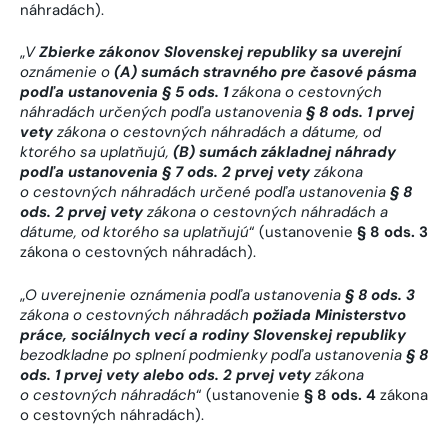
náhradách).
„
V
Zbierke zákonov Slovenskej republiky sa uverejní
oznámenie o
(A) sumách stravného pre časové pásma
podľa ustanovenia § 5 ods. 1
zákona o cestovných
náhradách
určených podľa ustanovenia
§ 8 ods. 1 prvej
vety
zákona o cestovných náhradách
a dátume, od
ktorého sa uplatňujú,
(B) sumách základnej náhrady
podľa ustanovenia § 7 ods. 2 prvej vety
zákona
o cestovných náhradách
určené podľa ustanovenia
§ 8
ods. 2 prvej vety
zákona o cestovných náhradách
a
dátume, od ktorého sa uplatňujú
“ (ustanovenie
§ 8 ods. 3
zákona o cestovných náhradách).
„
O uverejnenie oznámenia podľa ustanovenia
§ 8 ods. 3
zákona o cestovných náhradách
požiada Ministerstvo
práce, sociálnych vecí a rodiny Slovenskej republiky
bezodkladne po splnení podmienky podľa ustanovenia
§ 8
ods. 1 prvej vety alebo ods. 2 prvej vety
zákona
o cestovných náhradách
“ (ustanovenie
§ 8 ods. 4
zákona
o cestovných náhradách).