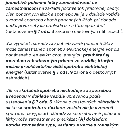
jednotlivé pohonné látky zamestnávateľ so
zamestnancom
na základe podmienok pracovnej cesty,
cien pohonných látok a spotreby. Ak je v doklade vozidla
uvedená spotreba oboch pohonných látok, pri dohode
podľa prvej vety sa prihliada aj na túto spotrebu
“
(ustanovenie
§ 7 ods. 8
zákona o cestovných náhradách).
„
Na výpočet náhrady za spotrebované pohonné látky
môže zamestnanec spotrebu elektrickej energie vozidla
poháňaného len elektrickou energiou
preukázať aj
meračom zabudovaným priamo vo vozidle, ktorým
možno preukázateľne zistiť spotrebu elektrickej
energie
“ (ustanovenie
§ 7 ods. 9
zákona o cestovných
náhradách).
„
Ak sa
s
kutočná spotreba nezhoduje so spotrebou
uvedenou v doklade vozidla
upravenou podľa
ustanovenia
§ 7 ods. 6
zákona o cestovných náhradách
alebo ak
spotreba v doklade vozidla nie je uvedená
,
spotrebu na výpočet náhrady za spotrebované pohonné
látky môže zamestnanec preukázať
(A) dokladom
vozidla rovnakého typu, variantu a verzie s rovnakým