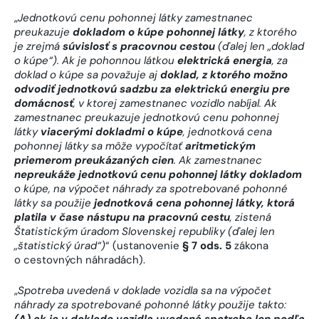
„
Jednotkovú cenu pohonnej látky zamestnanec
preukazuje
dokladom o kúpe pohonnej látky
, z ktorého
je zrejmá
súvislosť s pracovnou cestou
(ďalej len „doklad
o kúpe“). Ak je pohonnou látkou
elektrická energia
, za
doklad o kúpe sa považuje aj
doklad, z ktorého možno
odvodiť jednotkovú sadzbu za elektrickú energiu pre
domácnosť
, v ktorej zamestnanec vozidlo nabíjal. Ak
zamestnanec preukazuje jednotkovú cenu pohonnej
látky
viacerými dokladmi o kúpe
, jednotková cena
pohonnej látky sa môže vypočítať
aritmetickým
priemerom preukázaných cien
. Ak zamestnanec
nepreukáže jednotkovú cenu pohonnej látky dokladom
o kúpe, na výpočet náhrady za spotrebované pohonné
látky sa použije
jednotková cena pohonnej látky, ktorá
platila v čase nástupu na pracovnú cestu
, zistená
Štatistickým úradom Slovenskej republiky (ďalej len
„štatistický úrad“)
“ (ustanovenie
§ 7 ods. 5
zákona
o cestovných náhradách).
„
Spotreba uvedená v doklade vozidla sa na výpočet
náhrady za spotrebované pohonné látky použije takto:
(A) ak je v doklade vozidla uvedená spotreba len podľa