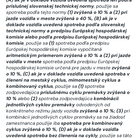
príslušnej slovenskej technickej normy
, použije sa
spotreba podľa tejto normy
(1)
zvýšená o 10 % a (2) pri
jazde vozidla v meste zvýšená o 40 %, (B) ak je v
doklade vozidla uvedená spotreba podľa slovenskej
technickej normy a predpisu Európskej hospodárskej
komisie alebo podľa predpisu Európskej hospodárskej
komisie
, použije sa
(1)
spotreba podľa predpisu
Európskej hospodárskej komisie vypočítaná
aritmetickým priemerom zvýšená o 10 % a (2) pri jazde
vozidla v meste
spotreba podľa predpisu Európskej
hospodárskej komisie určená pre jazdu v meste
zvýšená
o 10 %, (C) ak je v doklade vozidla uvedená spotreba v
členení na mestský cyklus, mimomestský cyklus a
kombinovaný cyklus
,
použije sa
(1)
spotreba
zodpovedajúca
príslušnému cyklu
premávky zvýšená o
10 %
alebo
(2)
spotreba zodpovedajúca
kombinácii
jednotlivých cyklov premávky
odvodených od
konkrétneho režimu jazdy vozidla
zvýšená o 10 %;
(3)
pri
kombinácii jednotlivých cyklov premávky sa na žiadosť
zamestnanca použije iba
spotreba pre kombinovaný
cyklus zvýšená o 10 %, (D) ak je v doklade vozidla
uvedená spotreba bez členenia na cykly
, použije sa táto