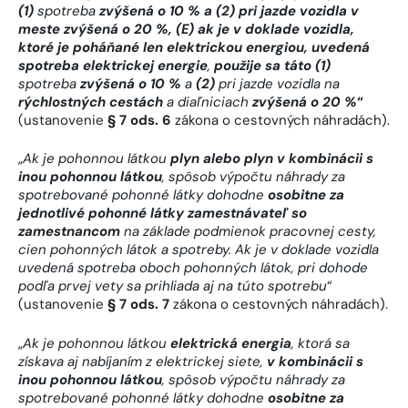
(1)
spotreba
zvýšená o 10 % a (2) pri jazde vozidla v
meste zvýšená o 20 %, (E) ak je v doklade vozidla,
ktoré je poháňané len elektrickou energiou, uvedená
spotreba elektrickej energie
,
použije sa táto
(1)
spotreba
zvýšená o 10 %
a
(2)
pri jazde vozidla na
rýchlostných cestách
a diaľniciach
zvýšená o 20 %
“
(ustanovenie
§ 7 ods. 6
zákona o cestovných náhradách).
„
Ak je pohonnou látkou
plyn alebo plyn v kombinácii s
inou pohonnou látkou
, spôsob výpočtu náhrady za
spotrebované pohonné látky dohodne
osobitne za
jednotlivé pohonné látky zamestnávateľ so
zamestnancom
na základe podmienok pracovnej cesty,
cien pohonných látok a spotreby. Ak je v doklade vozidla
uvedená spotreba oboch pohonných látok, pri dohode
podľa prvej vety sa prihliada aj na túto spotrebu
“
(ustanovenie
§ 7 ods. 7
zákona o cestovných náhradách).
„
Ak je pohonnou látkou
elektrická energia
, ktorá sa
získava aj nabíjaním z elektrickej siete,
v
kombinácii s
inou pohonnou látkou
, spôsob výpočtu náhrady za
spotrebované pohonné látky dohodne
osobitne za