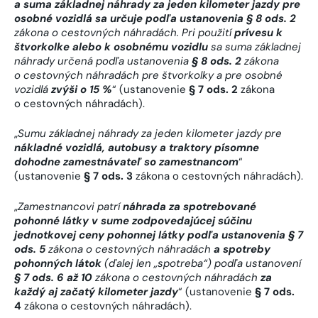
a suma základnej náhrady za jeden kilometer jazdy pre
osobné vozidlá sa určuje podľa ustanovenia § 8 ods. 2
zákona o cestovných náhradách. Pri použití
prívesu k
štvorkolke alebo k osobnému vozidlu
sa suma základnej
náhrady určená podľa ustanovenia
§ 8 ods. 2
zákona
o cestovných náhradách pre štvorkolky a pre osobné
vozidlá
zvýši o 15 %
“ (ustanovenie
§ 7 ods. 2
zákona
o cestovných náhradách).
„
Sumu základnej náhrady za jeden kilometer jazdy pre
nákladné vozidlá, autobusy a traktory písomne
dohodne zamestnávateľ so zamestnancom
“
(ustanovenie
§ 7 ods. 3
zákona o cestovných náhradách).
„
Zamestnancovi patrí
náhrada za spotrebované
pohonné látky v sume zodpovedajúcej súčinu
jednotkovej ceny pohonnej látky podľa ustanovenia § 7
ods. 5
zákona o cestovných náhradách
a spotreby
pohonných látok
(ďalej len „spotreba“) podľa ustanovení
§ 7 ods. 6 až 10
zákona o cestovných náhradách
za
každý aj začatý kilometer jazdy
“ (ustanovenie
§ 7 ods.
4
zákona o cestovných náhradách).