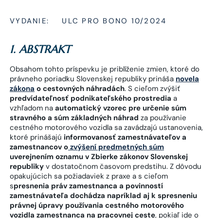
VYDANIE:
ULC PRO BONO 10/2024
1. ABSTRAKT
Obsahom tohto príspevku je priblíženie zmien, ktoré do
právneho poriadku Slovenskej republiky prináša
novela
zákona
o cestovných náhradách
. S cieľom zvýšiť
predvídateľnosť podnikateľského prostredia
a
vzhľadom na
automatický vzorec pre určenie súm
stravného a súm základných náhrad
za používanie
cestného motorového vozidla sa zavádzajú ustanovenia,
ktoré prinášajú
informovanosť zamestnávateľov a
zamestnancov o
zvýšení predmetných súm
uverejnením oznamu v Zbierke zákonov Slovenskej
republiky
v dostatočnom časovom predstihu. Z dôvodu
opakujúcich sa požiadaviek z praxe a s cieľom
s
presnenia práv zamestnanca a povinností
zamestnávateľa dochádza napríklad aj k spresneniu
právnej úpravy používania cestného motorového
vozidla zamestnanca na pracovnej ceste
, pokiaľ ide o