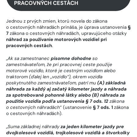
PRACOVNÝCH CESTÁCH
Jednou z prvých zmien, ktorú novela do zákona
o cestovných náhradách prináša, je úprava ustanovenia
§
7
zákona o cestovných náhradách, upravujúceho otázky
náhrad za používanie motorových vozidiel pri
pracovných cestách
.
„
Ak sa zamestnanec
písomne dohodne
so
zamestnávateľom, že pri pracovnej ceste použije
motorové vozidlo, ktoré je cestným vozidlom alebo
traktorom (ďalej len „vozidlo“), okrem vozidla
poskytnutého zamestnávateľom, patrí mu
(A) základná
náhrada za každý aj začatý kilometer jazdy a náhrada
za spotrebované pohonné látky alebo (B) náhrada za
použitie vozidla podľa ustanovenia § 7 ods. 12
zákona
o cestovných náhradách
“ (ustanovenie
§ 7 ods. 1
zákona
o cestovných náhradách).
„
Suma základnej náhrady
za jeden kilometer jazdy pre
dvojkolesové vozidlá, trojkolesové vozidlá a štvorkolky