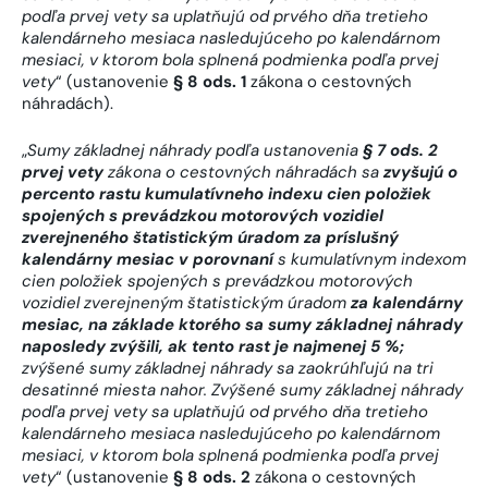
podľa prvej vety sa uplatňujú od prvého dňa tretieho
kalendárneho mesiaca nasledujúceho po kalendárnom
mesiaci, v ktorom bola splnená podmienka podľa prvej
vety
“ (ustanovenie
§ 8 ods. 1
zákona o cestovných
náhradách).
„
Sumy základnej náhrady podľa ustanovenia
§ 7 ods. 2
prvej vety
zákona o cestovných náhradách
sa
zvyšujú o
percento rastu kumulatívneho indexu cien položiek
spojených s prevádzkou motorových vozidiel
zverejneného štatistickým úradom za príslušný
kalendárny mesiac v porovnaní
s kumulatívnym indexom
cien položiek spojených s prevádzkou motorových
vozidiel zverejneným štatistickým úradom
za kalendárny
mesiac, na základe ktorého sa sumy základnej náhrady
naposledy zvýšili, ak tento rast je najmenej 5 %;
zvýšené sumy základnej náhrady sa zaokrúhľujú na tri
desatinné miesta nahor. Zvýšené sumy základnej náhrady
podľa prvej vety sa uplatňujú od prvého dňa tretieho
kalendárneho mesiaca nasledujúceho po kalendárnom
mesiaci, v ktorom bola splnená podmienka podľa prvej
vety
“ (ustanovenie
§ 8 ods. 2
zákona o cestovných