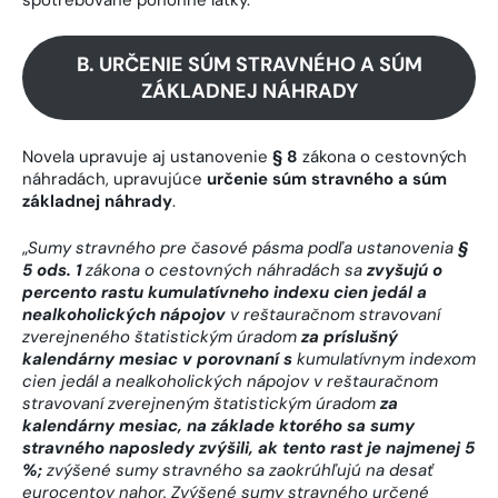
B. URČENIE SÚM STRAVNÉHO A SÚM
ZÁKLADNEJ NÁHRADY
Novela upravuje aj ustanovenie
§ 8
zákona o cestovných
náhradách, upravujúce
určenie súm stravného a súm
základnej náhrady
.
„
Sumy stravného pre časové pásma podľa ustanovenia
§
5 ods. 1
zákona o cestovných náhradách
sa
zvyšujú o
percento rastu kumulatívneho indexu cien jedál a
nealkoholických nápojov
v reštauračnom stravovaní
zverejneného štatistickým úradom
za príslušný
kalendárny mesiac v porovnaní
s
kumulatívnym indexom
cien jedál a nealkoholických nápojov v reštauračnom
stravovaní zverejneným štatistickým úradom
za
kalendárny mesiac, na základe ktorého sa sumy
stravného naposledy zvýšili, ak tento rast je najmenej 5
%;
zvýšené sumy stravného sa zaokrúhľujú na desať
eurocentov nahor. Zvýšené sumy stravného určené