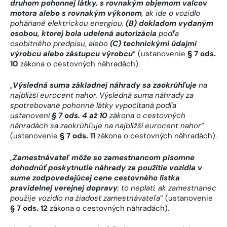
druhom pohonnej látky, s rovnakým objemom valcov
motora alebo s rovnakým výkonom
, ak ide o vozidlo
poháňané elektrickou energiou,
(B) dokladom vydaným
osobou, ktorej bola udelená autorizácia
podľa
osobitného predpisu, alebo
(C) technickými údajmi
výrobcu alebo zástupcu výrobcu
“ (ustanovenie
§ 7 ods.
10
zákona o cestovných náhradách).
„
Výsledná suma základnej náhrady sa zaokrúhľuje
na
najbližší eurocent nahor. Výsledná suma náhrady za
spotrebované pohonné látky vypočítaná podľa
ustanovení
§ 7 ods. 4 až 10
zákona o cestovných
náhradách sa zaokrúhľuje na najbližší eurocent nahor
“
(ustanovenie
§ 7 ods. 11
zákona o cestovných náhradách).
„
Zamestnávateľ môže so zamestnancom písomne
dohodnúť poskytnutie náhrady za použitie vozidla v
sume zodpovedajúcej cene cestovného lístka
pravidelnej verejnej dopravy
; to neplatí, ak zamestnanec
použije vozidlo na žiadosť zamestnávateľa
“ (ustanovenie
§ 7 ods. 12
zákona o cestovných náhradách).