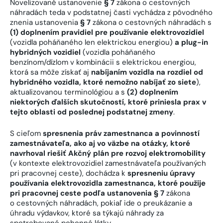
Novelizované ustanovenie
§ 7
zákona o cestovných
náhradách teda v podstatnej časti vychádza z pôvodného
znenia ustanovenia
§ 7
zákona o cestovných náhradách s
(1)
doplnením pravidiel pre používanie elektrovozidiel
(vozidla poháňaného len elektrickou energiou)
a plug-in
hybridných vozidiel
(vozidla poháňaného
benzínom/dízlom v kombinácii s elektrickou energiou,
ktorá sa môže získať aj
nabíjaním vozidla na rozdiel od
hybridného vozidla, ktoré nemožno nabíjať zo siete
),
aktualizovanou terminológiou a s
(2) doplnením
niektorých ďalších skutočností, ktoré priniesla prax v
tejto oblasti od poslednej podstatnej zmeny
.
S cieľom
spresnenia práv zamestnanca a povinností
zamestnávateľa, ako aj vo väzbe na otázky, ktoré
navrhoval riešiť Akčný plán pre rozvoj elektromobility
(v kontexte elektrovozidiel zamestnávateľa používaných
pri pracovnej ceste), dochádza k
spresneniu úpravy
používania elektrovozidla zamestnanca, ktoré použije
pri pracovnej ceste podľa ustanovenia § 7
zákona
o cestovných náhradách, pokiaľ ide o preukázanie a
úhradu výdavkov, ktoré sa týkajú náhrady za
spotrebované pohonné látky.