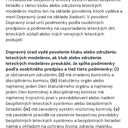
lietadlo v rámci klubu alebo združenia leteckých
modelárov možno len na základe povolenia, ktoré vydáva a
mení Dopravný úrad na základe žiadosti. V povolení
Dopravný úrad určí podmienky podľa osobitných
predpisov a podmienky na usporiadanie leteckých dní,
leteckých súťaží alebo iných verejných leteckých
podujatí.
Dopravný úrad vydá povolenie klubu alebo združeniu
leteckých modelárov, ak klub alebo združenie
leteckých modelárov preukáže, že spĺňa podmienky
podľa osobitného predpisu a tiež tieto podmienky: (i)
je občianskym združením,
(ii)
má zriadenú kontrolnú a
disciplinárnu komisiu,
(iii)
štatutárny orgán alebo
najmenej jeden člen štatutárneho orgánu a najmenej
jeden člen kontrolnej a disciplinárnej komisie má
najmenej trojročnú prax v prevádzkovaní alebo riadení
bezpilotných leteckých systémov alebo bezpilotných
lietadiel,
(iv)
má zavedený systém vnútornej kontroly,
(v)
má zavedené pravidlá na zaistenie bezpečnej prevádzky
bezpilotných leteckých systémov a bezpilotných lietadiel
najmä s ohľadom na ochranu života, zdravia, majetku,