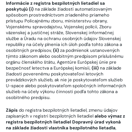
Informácie z registra bezpilotných lietadiel sa
poskytujú (i)
na základe žiadosti automatizovaným
spôsobom prostredníctvom zriadeného priameho
prístupu Policajnému zboru, ministerstvu obrany,
Vojenskému spravodajstvu, Vojenskej polícii, Zboru
väzenskej a justičnej stráže, Slovenskej informačnej
službe a Úradu na ochranu osobných údajov Slovenskej
republiky na účely plnenia ich úloh podľa tohto zákona a
osobitných predpisov,
(ii
)
za podmienok ustanovených
týmto zákonom alebo osobitným predpisom príslušnému
orgánu členského štátu, Agentúre Európskej únie pre
bezpečnosť letectva a Európskej komisii,
(iii)
na základe
žiadosti poverenému poskytovateľovi letových
prevádzkových služieb, ak nie je poskytovateľom služieb
U-space alebo poskytovateľom spoločných informačných
služieb na účely výkonu činnosti podľa tohto zákona a
osobitného predpisu.
Zápis
do registra bezpilotných lietadiel, zmenu údajov
zapísaných v registri bezpilotných lietadiel
alebo výmaz z
registra bezpilotných lietadiel Dopravný úrad vykoná
na základe žiadosti vlastníka bezpilotného lietadla
,