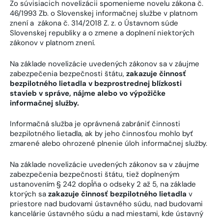
Zo súvisiacich novelizácii spomenieme novelu zákona č.
46/1993 Zb. o Slovenskej informačnej službe v platnom
znení a zákona č. 314/2018 Z. z. o Ústavnom súde
Slovenskej republiky a o zmene a doplnení niektorých
zákonov v platnom znení.
Na základe novelizácie uvedených zákonov sa v záujme
zabezpečenia bezpečnosti štátu,
zakazuje činnosť
bezpilotného lietadla v bezprostrednej blízkosti
stavieb v správe, nájme alebo vo výpožičke
informačnej služby.
Informačná služba je oprávnená zabrániť činnosti
bezpilotného lietadla, ak by jeho činnosťou mohlo byť
zmarené alebo ohrozené plnenie úloh informačnej služby.
Na základe novelizácie uvedených zákonov sa v záujme
zabezpečenia bezpečnosti štátu, tiež doplneným
ustanovením § 242 dopĺňa o odseky 2 až 5, na základe
ktorých sa
zakazuje činnosť bezpilotného lietadla
v
priestore nad budovami ústavného súdu, nad budovami
kancelárie ústavného súdu a nad miestami, kde ústavný