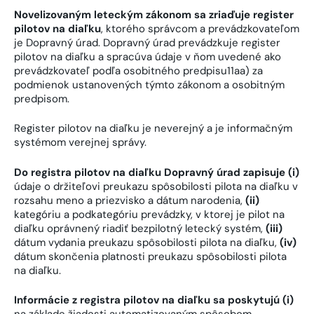
Novelizovaným leteckým zákonom sa zriaďuje register
pilotov na diaľku
, ktorého správcom a prevádzkovateľom
je Dopravný úrad. Dopravný úrad prevádzkuje register
pilotov na diaľku a spracúva údaje v ňom uvedené ako
prevádzkovateľ podľa osobitného predpisu11aa) za
podmienok ustanovených týmto zákonom a osobitným
predpisom.
Register pilotov na diaľku je neverejný a je informačným
systémom verejnej správy.
Do registra pilotov na diaľku Dopravný úrad zapisuje (i)
údaje o držiteľovi preukazu spôsobilosti pilota na diaľku v
rozsahu meno a priezvisko a dátum narodenia,
(ii)
kategóriu a podkategóriu prevádzky, v ktorej je pilot na
diaľku oprávnený riadiť bezpilotný letecký systém,
(iii)
dátum vydania preukazu spôsobilosti pilota na diaľku,
(iv)
dátum skončenia platnosti preukazu spôsobilosti pilota
na diaľku.
Informácie z registra pilotov na diaľku sa poskytujú (i)