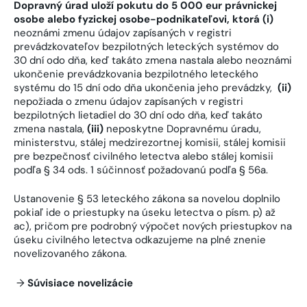
Dopravný úrad uloží pokutu do 5 000 eur právnickej
osobe alebo fyzickej osobe-podnikateľovi, ktorá (i)
neoznámi zmenu údajov zapísaných v registri
prevádzkovateľov bezpilotných leteckých systémov do
30 dní odo dňa, keď takáto zmena nastala alebo neoznámi
ukončenie prevádzkovania bezpilotného leteckého
systému do 15 dní odo dňa ukončenia jeho prevádzky,
(ii)
nepožiada o zmenu údajov zapísaných v registri
bezpilotných lietadiel do 30 dní odo dňa, keď takáto
zmena nastala,
(iii)
neposkytne Dopravnému úradu,
ministerstvu, stálej medzirezortnej komisii, stálej komisii
pre bezpečnosť civilného letectva alebo stálej komisii
podľa § 34 ods. 1 súčinnosť požadovanú podľa § 56a.
Ustanovenie § 53 leteckého zákona sa novelou doplnilo
pokiaľ ide o priestupky na úseku letectva o písm. p) až
ac), pričom pre podrobný výpočet nových priestupkov na
úseku civilného letectva odkazujeme na plné znenie
novelizovaného zákona.
→
Súvisiace novelizácie