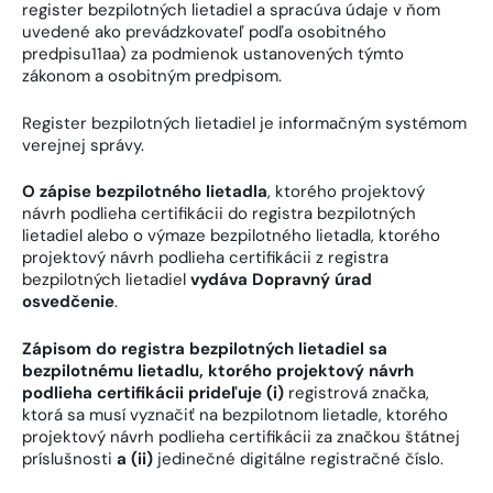
register bezpilotných lietadiel a spracúva údaje v ňom
uvedené ako prevádzkovateľ podľa osobitného
predpisu11aa) za podmienok ustanovených týmto
zákonom a osobitným predpisom.
Register bezpilotných lietadiel je informačným systémom
verejnej správy.
O zápise bezpilotného lietadla
, ktorého projektový
návrh podlieha certifikácii do registra bezpilotných
lietadiel alebo o výmaze bezpilotného lietadla, ktorého
projektový návrh podlieha certifikácii z registra
bezpilotných lietadiel
vydáva Dopravný úrad
osvedčenie
.
Zápisom do registra bezpilotných lietadiel sa
bezpilotnému lietadlu, ktorého projektový návrh
podlieha certifikácii prideľuje (i)
registrová značka,
ktorá sa musí vyznačiť na bezpilotnom lietadle, ktorého
projektový návrh podlieha certifikácii za značkou štátnej
príslušnosti
a (ii)
jedinečné digitálne registračné číslo.