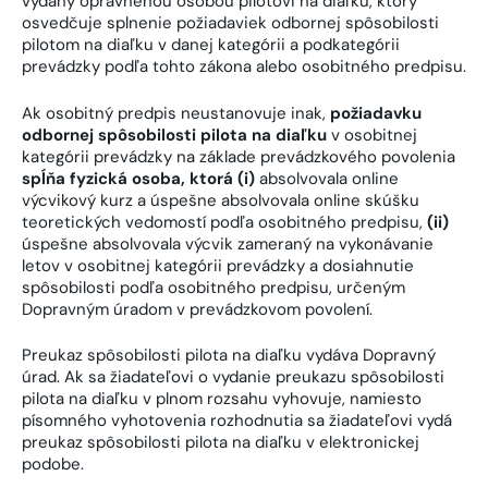
vydaný oprávnenou osobou pilotovi na diaľku, ktorý
osvedčuje splnenie požiadaviek odbornej spôsobilosti
pilotom na diaľku v danej kategórii a podkategórii
prevádzky podľa tohto zákona alebo osobitného predpisu.
Ak osobitný predpis neustanovuje inak,
požiadavku
odbornej spôsobilosti pilota na diaľku
v osobitnej
kategórii prevádzky na základe prevádzkového povolenia
spĺňa fyzická osoba, ktorá (i)
absolvovala online
výcvikový kurz a úspešne absolvovala online skúšku
teoretických vedomostí podľa osobitného predpisu,
(ii)
úspešne absolvovala výcvik zameraný na vykonávanie
letov v osobitnej kategórii prevádzky a dosiahnutie
spôsobilosti podľa osobitného predpisu, určeným
Dopravným úradom v prevádzkovom povolení.
Preukaz spôsobilosti pilota na diaľku vydáva Dopravný
úrad. Ak sa žiadateľovi o vydanie preukazu spôsobilosti
pilota na diaľku v plnom rozsahu vyhovuje, namiesto
písomného vyhotovenia rozhodnutia sa žiadateľovi vydá
preukaz spôsobilosti pilota na diaľku v elektronickej
podobe.