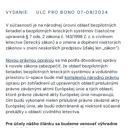
VYDANIE:
ULC PRO BONO 07-08/2024
V súčasnosti je na národnej úrovni oblasť bezpilotných
lietadiel a bezpilotných leteckých systémov čiastočne
upravená § 7 ods. 2 zákona č. 143/1998 Z. z. o civilnom
letectve (letecký zákon) a o zmene a doplnení niektorých
zákonov v znení neskorších predpisov (ďalej len „zákon“).
Novou právnou úpravou
sa má podľa dôvodovej správy
k novele zákona zabezpečiť, že oblasť bezpilotných
lietadiel, bezpilotných leteckých systémov a vzdušného
priestoru U-space bude mať
komplexnú národnú právnu
úpravu pri zohľadnení už upravených oblastí príslušnými
právne záväznými aktmi Európskej únie a tých oblastí,
ktoré právne záväzné akty Európskej únie neupravujú,
čím budú vykonané nielen príslušné právne záväzné akty
Európskej únie, ale budú odstránené aj niektoré súčasné
prekážky v oblasti civilného letectva.
Pre účely nášho článku sa budeme venovať výhradne