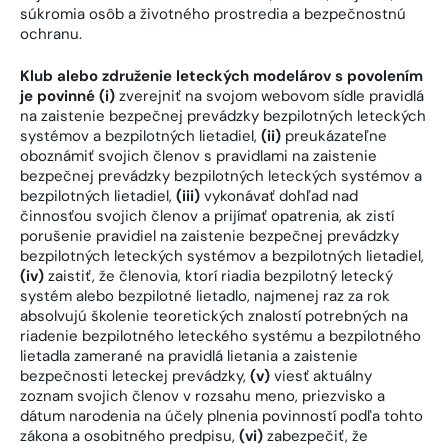
súkromia osôb a životného prostredia a bezpečnostnú
ochranu.
Klub alebo združenie leteckých modelárov s povolením
je povinné (i)
zverejniť na svojom webovom sídle pravidlá
na zaistenie bezpečnej prevádzky bezpilotných leteckých
systémov a bezpilotných lietadiel,
(ii)
preukázateľne
oboznámiť svojich členov s pravidlami na zaistenie
bezpečnej prevádzky bezpilotných leteckých systémov a
bezpilotných lietadiel,
(iii)
vykonávať dohľad nad
činnosťou svojich členov a prijímať opatrenia, ak zistí
porušenie pravidiel na zaistenie bezpečnej prevádzky
bezpilotných leteckých systémov a bezpilotných lietadiel,
(iv)
zaistiť, že členovia, ktorí riadia bezpilotný letecký
systém alebo bezpilotné lietadlo, najmenej raz za rok
absolvujú školenie teoretických znalostí potrebných na
riadenie bezpilotného leteckého systému a bezpilotného
lietadla zamerané na pravidlá lietania a zaistenie
bezpečnosti leteckej prevádzky,
(v)
viesť aktuálny
zoznam svojich členov v rozsahu meno, priezvisko a
dátum narodenia na účely plnenia povinností podľa tohto
zákona a osobitného predpisu,
(vi)
zabezpečiť, že