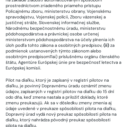
na základe žiadosti automatizovaným spôsobom
prostredníctvom zriadeného priameho prístupu
Policajnému zboru, ministerstvu obrany, Vojenskému
spravodajstvu, Vojenskej polícii, Zboru väzenskej a
justičnej stráže, Slovenskej informačnej službe,
Národnému bezpečnostnému úradu, ministerstvu
pôdohospodárstva a právnickej osobe určenej
ministerstvom pôdohospodárstva na účely plnenia ich
úloh podľa tohto zákona a osobitných predpisov,
(ii)
za
podmienok ustanovených týmto zákonom alebo
osobitným predpisom11ai) príslušnému orgánu členského
štátu, Agentúre Európskej únie pre bezpečnosť letectva a
Európskej komisii.
Pilot na diaľku, ktorý je zapísaný v registri pilotov na
diaľku, je povinný Dopravnému úradu oznámiť zmenu
údajov, zapísaných v registri pilotov na diaľku do 15 dní
odo dňa, keď zmena nastala a priložiť doklady, ktoré
zmenu preukazujú. Ak sa v dôsledku zmeny zmenia aj
údaje uvedené v preukaze spôsobilosti pilota na diaľku,
Dopravný úrad vydá nový preukaz spôsobilosti pilota na
diaľku, ktorý nahrádza pôvodný preukaz spôsobilosti
pilota na diaľku.