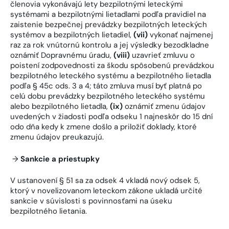
členovia vykonávajú lety bezpilotnými leteckými
systémami a bezpilotnými lietadlami podľa pravidiel na
zaistenie bezpečnej prevádzky bezpilotných leteckých
systémov a bezpilotných lietadiel,
(vii)
vykonať najmenej
raz za rok vnútornú kontrolu a jej výsledky bezodkladne
oznámiť Dopravnému úradu,
(viii)
uzavrieť zmluvu o
poistení zodpovednosti za škodu spôsobenú prevádzkou
bezpilotného leteckého systému a bezpilotného lietadla
podľa § 45c ods. 3 a 4; táto zmluva musí byť platná po
celú dobu prevádzky bezpilotného leteckého systému
alebo bezpilotného lietadla,
(ix)
oznámiť zmenu údajov
uvedených v žiadosti podľa odseku 1 najneskôr do 15 dní
odo dňa kedy k zmene došlo a priložiť doklady, ktoré
zmenu údajov preukazujú.
→
Sankcie a priestupky
V ustanovení § 51 sa za odsek 4 vkladá nový odsek 5,
ktorý v novelizovanom leteckom zákone ukladá určité
sankcie v súvislosti s povinnosťami na úseku
bezpilotného lietania.