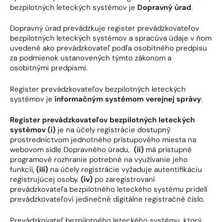
bezpilotných leteckých systémov je
Dopravný úrad
.
Dopravný úrad prevádzkuje register prevádzkovateľov
bezpilotných leteckých systémov a spracúva údaje v ňom
uvedené ako prevádzkovateľ podľa osobitného predpisu
za podmienok ustanovených týmto zákonom a
osobitnými predpismi.
Register prevádzkovateľov bezpilotných leteckých
systémov je
informačným systémom verejnej správy
.
Register prevádzkovateľov bezpilotných leteckých
systémov (i)
je na účely registrácie dostupný
prostredníctvom jednotného prístupového miesta na
webovom sídle Dopravného úradu,
(ii)
má prístupné
programové rozhranie potrebné na využívanie jeho
funkcií,
(iii)
na účely registrácie vyžaduje autentifikáciu
registrujúcej osoby,
(iv)
po zaregistrovaní
prevádzkovateľa bezpilotného leteckého systému pridelí
prevádzkovateľovi jedinečné digitálne registračné číslo.
Prevádzkovateľ bezpilotného leteckého systému, ktorý