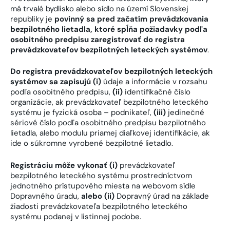
má trvalé bydlisko alebo sídlo na území Slovenskej
republiky je
povinný sa pred začatím prevádzkovania
bezpilotného lietadla, ktoré spĺňa požiadavky podľa
osobitného predpisu zaregistrovať do registra
prevádzkovateľov bezpilotných leteckých systémov
.
Do registra prevádzkovateľov bezpilotných leteckých
systémov sa zapisujú (i)
údaje a informácie v rozsahu
podľa osobitného predpisu,
(ii)
identifikačné číslo
organizácie, ak prevádzkovateľ bezpilotného leteckého
systému je fyzická osoba – podnikateľ,
(iii)
jedinečné
sériové číslo podľa osobitného predpisu bezpilotného
lietadla, alebo modulu priamej diaľkovej identifikácie, ak
ide o súkromne vyrobené bezpilotné lietadlo.
Registráciu môže vykonať (i)
prevádzkovateľ
bezpilotného leteckého systému prostredníctvom
jednotného prístupového miesta na webovom sídle
Dopravného úradu,
alebo (ii)
Dopravný úrad na základe
žiadosti prevádzkovateľa bezpilotného leteckého
systému podanej v listinnej podobe.