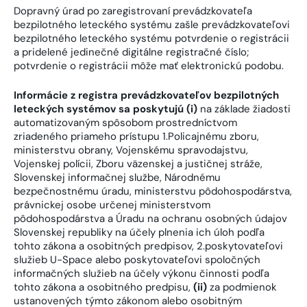
Dopravný úrad po zaregistrovaní prevádzkovateľa
bezpilotného leteckého systému zašle prevádzkovateľovi
bezpilotného leteckého systému potvrdenie o registrácii
a pridelené jedinečné digitálne registračné číslo;
potvrdenie o registrácii môže mať elektronickú podobu.
Informácie z registra prevádzkovateľov bezpilotných
leteckých systémov sa poskytujú (i)
na základe žiadosti
automatizovaným spôsobom prostredníctvom
zriadeného priameho prístupu 1.Policajnému zboru,
ministerstvu obrany, Vojenskému spravodajstvu,
Vojenskej polícii, Zboru väzenskej a justičnej stráže,
Slovenskej informačnej službe, Národnému
bezpečnostnému úradu, ministerstvu pôdohospodárstva,
právnickej osobe určenej ministerstvom
pôdohospodárstva a Úradu na ochranu osobných údajov
Slovenskej republiky na účely plnenia ich úloh podľa
tohto zákona a osobitných predpisov, 2.poskytovateľovi
služieb U-Space alebo poskytovateľovi spoločných
informačných služieb na účely výkonu činnosti podľa
tohto zákona a osobitného predpisu,
(ii)
za podmienok
ustanovených týmto zákonom alebo osobitným