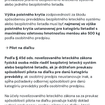
alebo jedného bezpilotného lietadla.
Výška poistného krytia
zodpovednosti za škodu
spôsobenou prevádzkou bezpilotného leteckého systému
alebo bezpilotného lietadla musí byť
najmenej vo výške
poistného krytia ustanovenej pre kategóriu lietadiel s
maximálnou vzletovou hmotnosťou menšou ako 500 kg
podľa osobitného predpisu.
→
Pilot na diaľku
Podľa § 45d ods. novelizovaného leteckého zákona
fyzická osoba môže riadiť bezpilotný letecký systém
alebo bezpilotné lietadlo, ak je držiteľom preukazu
spôsobilosti pilota na diaľku pre danú kategóriu
prevádzky
, ak osobitný predpis neustanovuje inak, a
spĺňa požiadavky odbornej spôsobilosti pre danú
kategóriu prevádzky podľa osobitného predpisu.
Na účely novelizovaného leteckého zákona sa za preukaz
spôsobilosti pilota na diaľku považuje každý doklad