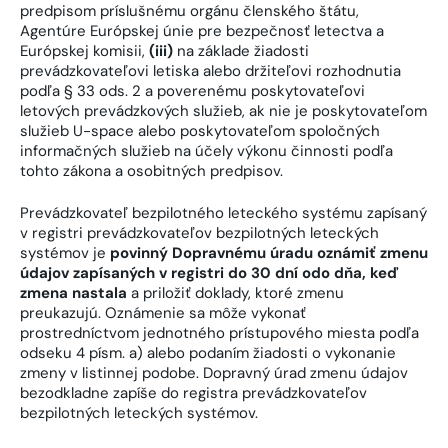
predpisom príslušnému orgánu členského štátu,
Agentúre Európskej únie pre bezpečnosť letectva a
Európskej komisii,
(iii)
na základe žiadosti
prevádzkovateľovi letiska alebo držiteľovi rozhodnutia
podľa § 33 ods. 2 a poverenému poskytovateľovi
letových prevádzkových služieb, ak nie je poskytovateľom
služieb U-space alebo poskytovateľom spoločných
informačných služieb na účely výkonu činnosti podľa
tohto zákona a osobitných predpisov.
Prevádzkovateľ bezpilotného leteckého systému zapísaný
v registri prevádzkovateľov bezpilotných leteckých
systémov je
povinný Dopravnému úradu oznámiť zmenu
údajov zapísaných v registri do 30 dní odo dňa, keď
zmena nastala
a priložiť doklady, ktoré zmenu
preukazujú. Oznámenie sa môže vykonať
prostredníctvom jednotného prístupového miesta podľa
odseku 4 písm. a) alebo podaním žiadosti o vykonanie
zmeny v listinnej podobe. Dopravný úrad zmenu údajov
bezodkladne zapíše do registra prevádzkovateľov
bezpilotných leteckých systémov.