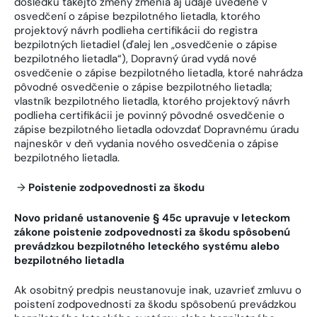
dôsledku takejto zmeny zmenia aj údaje uvedené v
osvedčení o zápise bezpilotného lietadla, ktorého
projektový návrh podlieha certifikácii do registra
bezpilotných lietadiel (ďalej len „osvedčenie o zápise
bezpilotného lietadla“), Dopravný úrad vydá nové
osvedčenie o zápise bezpilotného lietadla, ktoré nahrádza
pôvodné osvedčenie o zápise bezpilotného lietadla;
vlastník bezpilotného lietadla, ktorého projektový návrh
podlieha certifikácii je povinný pôvodné osvedčenie o
zápise bezpilotného lietadla odovzdať Dopravnému úradu
najneskôr v deň vydania nového osvedčenia o zápise
bezpilotného lietadla.
→
Poistenie zodpovednosti za škodu
Novo pridané ustanovenie § 45c upravuje v leteckom
zákone poistenie zodpovednosti za škodu spôsobenú
prevádzkou bezpilotného leteckého systému alebo
bezpilotného lietadla
Ak osobitný predpis neustanovuje inak, uzavrieť zmluvu o
poistení zodpovednosti za škodu spôsobenú prevádzkou