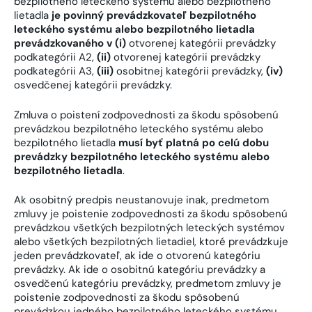
bezpilotného leteckého systému alebo bezpilotného
lietadla
je povinný prevádzkovateľ bezpilotného
leteckého systému alebo bezpilotného lietadla
prevádzkovaného v (i)
otvorenej kategórii prevádzky
podkategórii A2,
(ii)
otvorenej kategórii prevádzky
podkategórii A3,
(iii)
osobitnej kategórii prevádzky,
(iv)
osvedčenej kategórii prevádzky.
Zmluva o poistení zodpovednosti za škodu spôsobenú
prevádzkou bezpilotného leteckého systému alebo
bezpilotného lietadla
musí byť platná po celú dobu
prevádzky bezpilotného leteckého systému alebo
bezpilotného lietadla
.
Ak osobitný predpis neustanovuje inak, predmetom
zmluvy je poistenie zodpovednosti za škodu spôsobenú
prevádzkou všetkých bezpilotných leteckých systémov
alebo všetkých bezpilotných lietadiel, ktoré prevádzkuje
jeden prevádzkovateľ, ak ide o otvorenú kategóriu
prevádzky. Ak ide o osobitnú kategóriu prevádzky a
osvedčenú kategóriu prevádzky, predmetom zmluvy je
poistenie zodpovednosti za škodu spôsobenú
prevádzkou jedného bezpilotného leteckého systému