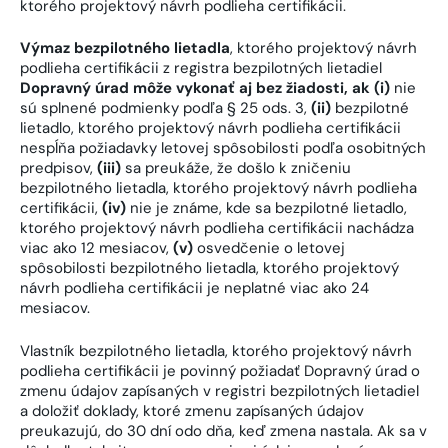
ktorého projektový návrh podlieha certifikácii.
Výmaz bezpilotného lietadla
, ktorého projektový návrh
podlieha certifikácii z registra bezpilotných lietadiel
Dopravný úrad môže vykonať aj bez žiadosti, ak (i)
nie
sú splnené podmienky podľa § 25 ods. 3,
(ii)
bezpilotné
lietadlo, ktorého projektový návrh podlieha certifikácii
nespĺňa požiadavky letovej spôsobilosti podľa osobitných
predpisov,
(iii)
sa preukáže, že došlo k zničeniu
bezpilotného lietadla, ktorého projektový návrh podlieha
certifikácii,
(iv)
nie je známe, kde sa bezpilotné lietadlo,
ktorého projektový návrh podlieha certifikácii nachádza
viac ako 12 mesiacov,
(v)
osvedčenie o letovej
spôsobilosti bezpilotného lietadla, ktorého projektový
návrh podlieha certifikácii je neplatné viac ako 24
mesiacov.
Vlastník bezpilotného lietadla, ktorého projektový návrh
podlieha certifikácii je povinný požiadať Dopravný úrad o
zmenu údajov zapísaných v registri bezpilotných lietadiel
a doložiť doklady, ktoré zmenu zapísaných údajov
preukazujú, do 30 dní odo dňa, keď zmena nastala. Ak sa v