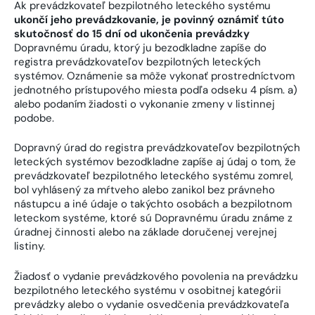
Ak prevádzkovateľ
bezpilotného leteckého systému
ukončí jeho prevádzkovanie, je povinný oznámiť túto
skutočnosť do 15 dní od ukončenia prevádzky
Dopravnému úradu, ktorý ju bezodkladne zapíše do
registra prevádzkovateľov bezpilotných leteckých
systémov. Oznámenie sa môže vykonať prostredníctvom
jednotného prístupového miesta podľa odseku 4 písm. a)
alebo podaním žiadosti o vykonanie zmeny v listinnej
podobe.
Dopravný úrad do registra prevádzkovateľov bezpilotných
leteckých systémov bezodkladne zapíše aj údaj o tom, že
prevádzkovateľ bezpilotného leteckého systému zomrel,
bol vyhlásený za mŕtveho alebo zanikol bez právneho
nástupcu a iné údaje o takýchto osobách a bezpilotnom
leteckom systéme, ktoré sú Dopravnému úradu známe z
úradnej činnosti alebo na základe doručenej verejnej
listiny.
Žiadosť o vydanie prevádzkového povolenia na prevádzku
bezpilotného leteckého systému v osobitnej kategórii
prevádzky alebo o vydanie osvedčenia prevádzkovateľa