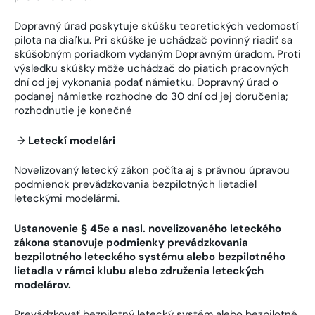
Dopravný úrad poskytuje skúšku teoretických vedomostí
pilota na diaľku. Pri skúške je uchádzač povinný riadiť sa
skúšobným poriadkom vydaným Dopravným úradom. Proti
výsledku skúšky môže uchádzač do piatich pracovných
dní od jej vykonania podať námietku. Dopravný úrad o
podanej námietke rozhodne do 30 dní od jej doručenia;
rozhodnutie je konečné
→
Leteckí modelári
Novelizovaný letecký zákon počíta aj s právnou úpravou
podmienok prevádzkovania bezpilotných lietadiel
leteckými modelármi.
Ustanovenie § 45e
a nasl. novelizovaného leteckého
zákona stanovuje podmienky prevádzkovania
bezpilotného leteckého systému alebo bezpilotného
lietadla v rámci klubu alebo združenia leteckých
modelárov.
Prevádzkovať bezpilotný letecký systém alebo bezpilotné