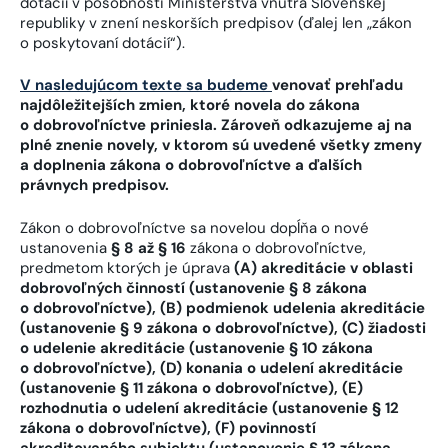
dotácií v pôsobnosti Ministerstva vnútra Slovenskej
republiky v znení neskorších predpisov (ďalej len „zákon
o poskytovaní dotácií“).
V nasledujúcom texte sa budeme
venovať prehľadu
najdôležitejších zmien, ktoré novela do zákona
o dobrovoľníctve priniesla. Zároveň odkazujeme aj na
plné znenie novely, v ktorom sú uvedené všetky zmeny
a doplnenia zákona o dobrovoľníctve a ďalších
právnych predpisov.
Zákon o dobrovoľníctve sa novelou dopĺňa o nové
ustanovenia
§ 8 až § 16
zákona o dobrovoľníctve,
predmetom ktorých je úprava
(A) akreditácie v oblasti
dobrovoľných činností (ustanovenie § 8 zákona
o dobrovoľníctve), (B) podmienok udelenia akreditácie
(ustanovenie § 9 zákona o dobrovoľníctve), (C) žiadosti
o udelenie akreditácie (ustanovenie § 10 zákona
o dobrovoľníctve), (D) konania o udelení akreditácie
(ustanovenie § 11 zákona o dobrovoľníctve), (E)
rozhodnutia o udelení akreditácie (ustanovenie § 12
zákona o dobrovoľníctve), (F) povinností
akreditovaného subjektu (ustanovenie § 13 zákona