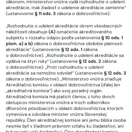
zákonom, ministerstvo vnútra vydá rozhodnutie o udelení
akreditácie, inak žiadosť o udelenie akreditácie zamietne“
(ustanovenie
§ 11 ods. 3
zákona o dobrovoľníctve).
„Rozhodnutie o udelení akreditácie okrem všeobecných
náležitostí obsahuje
(A)
označenie akreditovaného
subjektu v rozsahu údajov podľa ustanovenia
§ 10 ods. 1
písm. a) a b)
zákona o dobrovoľníctve obdobie platnosti
akreditácie“ (ustanovenie
§ 12 ods. 1
zákona
o dobrovoľníctve). „Rozhodnutie o udelení akreditácie sa
vydáva na štyri roky“ (ustanovenie
§ 12 ods. 2
zákona
o dobrovoľníctve). „Proti rozhodnutiu o udelení
akreditácie sa nemožno odvolať“ (ustanovenie
§ 12 ods. 3
zákona o dobrovoľníctve). „Ministerstvo vnútra zriaďuje
Akreditačnú komisiu v oblasti dobrovoľníctva (ďalej len
„akreditačná komisia“) ako svoj poradný orgán.
Akreditačná komisia má piatich členov, z toho dvoch
zástupcov ministerstva vnútra a troch odborníkov
dlhoročne pôsobiacich v oblasti dobrovoľníctva, ktorých
vymenúva a odvoláva minister vnútra Slovenskej
republiky. Člen akreditačnej komisie ani jemu blízka osoba
nesmie byť v žiadnom právnom vzťahu ku žiadateľovi, ani