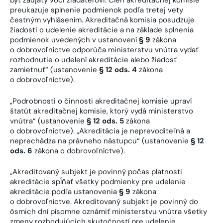
byť zaujatý voči žiadateľovi. Člen akreditačnej komisie
preukazuje splnenie podmienok podľa tretej vety
čestným vyhlásením. Akreditačná komisia posudzuje
žiadosti o udelenie akreditácie a na základe splnenia
podmienok uvedených v ustanovení
§ 9
zákona
o dobrovoľníctve odporúča ministerstvu vnútra vydať
rozhodnutie o udelení akreditácie alebo žiadosť
zamietnuť“ (ustanovenie
§ 12 ods. 4
zákona
o dobrovoľníctve).
„Podrobnosti o činnosti akreditačnej komisie upraví
štatút akreditačnej komisie, ktorý vydá ministerstvo
vnútra“ (ustanovenie
§ 12 ods. 5
zákona
o dobrovoľníctve). „Akreditácia je neprevoditeľná a
neprechádza na právneho nástupcu“ (ustanovenie
§ 12
ods. 6
zákona o dobrovoľníctve).
„Akreditovaný subjekt je povinný počas platnosti
akreditácie spĺňať všetky podmienky pre udelenie
akreditácie podľa ustanovenia
§ 9
zákona
o dobrovoľníctve. Akreditovaný subjekt je povinný do
ôsmich dní písomne oznámiť ministerstvu vnútra všetky
zmeny rozhodujúcich skutočností pre udelenie