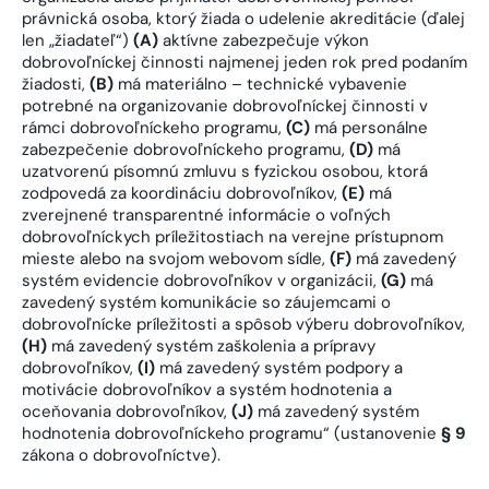
právnická osoba, ktorý žiada o udelenie akreditácie (ďalej
len „žiadateľ“)
(A)
aktívne zabezpečuje výkon
dobrovoľníckej činnosti najmenej jeden rok pred podaním
žiadosti,
(B)
má materiálno – technické vybavenie
potrebné na organizovanie dobrovoľníckej činnosti v
rámci dobrovoľníckeho programu,
(C)
má personálne
zabezpečenie dobrovoľníckeho programu,
(D)
má
uzatvorenú písomnú zmluvu s fyzickou osobou, ktorá
zodpovedá za koordináciu dobrovoľníkov,
(E)
má
zverejnené transparentné informácie o voľných
dobrovoľníckych príležitostiach na verejne prístupnom
mieste alebo na svojom webovom sídle,
(F)
má zavedený
systém evidencie dobrovoľníkov v organizácii,
(G)
má
zavedený systém komunikácie so záujemcami o
dobrovoľnícke príležitosti a spôsob výberu dobrovoľníkov,
(H)
má zavedený systém zaškolenia a prípravy
dobrovoľníkov,
(I)
má zavedený systém podpory a
motivácie dobrovoľníkov a systém hodnotenia a
oceňovania dobrovoľníkov,
(J)
má zavedený systém
hodnotenia dobrovoľníckeho programu“ (ustanovenie
§ 9
zákona o dobrovoľníctve).