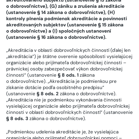
o dobrovoľníctve), (G) zániku a zrušenia akreditácie
(ustanovenie § 14 zákona o dobrovoľníctve), (H)
kontroly plnenia podmienok akreditácie a povinností
akreditovaných subjektov (ustanovenie § 15 zákona
o dobrovoľníctve) a (I) spoločných ustanovení
(ustanovenie § 16 zákona o dobrovoľníctve).
„Akreditácia v oblasti dobrovoľníckych činností (ďalej len
„akreditácia“) je štátne overenie spôsobilosti vysielajúcej
organizácie alebo prijímateľa dobrovoľníckej činnosti –
právnickej osoby zabezpečovať výkon dobrovoľníckej
činnosti“ (ustanovenie
§ 8 ods. 1
zákona
o dobrovoľníctve). „Akreditácia je podmienkou pre
získanie dotácie podľa osobitného predpisu“
(ustanovenie
§ 8 ods. 2
zákona o dobrovoľníctve).
„Akreditácia nie je podmienkou vykonávania činnosti
vysielajúcej organizácie alebo prijímateľa dobrovoľníckej
činnosti v oblasti dobrovoľníckych činností“ (ustanovenie
§ 8 ods. 3
zákona o dobrovoľníctve).
„Podmienkou udelenia akreditácie je, že vysielajúca
organizácia alebo prijímateľ dobrovoľníckej pomoci –