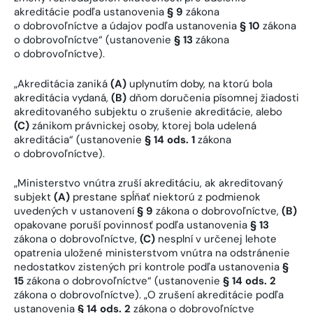
akreditácie podľa ustanovenia
§ 9
zákona
o dobrovoľníctve a údajov podľa ustanovenia
§ 10
zákona
o dobrovoľníctve“ (ustanovenie
§ 13
zákona
o dobrovoľníctve).
„Akreditácia zaniká
(A)
uplynutím doby, na ktorú bola
akreditácia vydaná,
(B)
dňom doručenia písomnej žiadosti
akreditovaného subjektu o zrušenie akreditácie, alebo
(C)
zánikom právnickej osoby, ktorej bola udelená
akreditácia“ (ustanovenie
§ 14 ods. 1
zákona
o dobrovoľníctve).
„Ministerstvo vnútra zruší akreditáciu, ak akreditovaný
subjekt
(A)
prestane spĺňať niektorú z podmienok
uvedených v ustanovení
§ 9
zákona o dobrovoľníctve,
(B)
opakovane poruší povinnosť podľa ustanovenia
§ 13
zákona o dobrovoľníctve,
(C)
nesplní v určenej lehote
opatrenia uložené ministerstvom vnútra na odstránenie
nedostatkov zistených pri kontrole podľa ustanovenia
§
15
zákona o dobrovoľníctve“ (ustanovenie
§ 14 ods. 2
zákona o dobrovoľníctve). „O zrušení akreditácie podľa
ustanovenia
§ 14 ods. 2
zákona o dobrovoľníctve