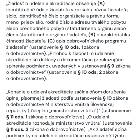
„Žiadosť o udelenie akreditácie obsahuje
(A)
identifikačné údaje žiadateľa v rozsahu názov žiadateľa,
sídlo, identifikačné číslo organizácie a právnu formu,
meno, priezvisko, rodné číslo a adresu trvalého pobytu
alebo prechodného pobytu štatutárneho orgánu alebo
člena štatutárneho orgánu žiadateľa,
(B)
charakteristiku
činnosti žiadateľa,
(C)
opis dobrovoľníckeho programu
žiadateľa“ (ustanovenie
§ 10 ods. 1
zákona
o dobrovoľníctve). „Prílohou k žiadosti o udelenie
akreditácie sú doklady a dokumentácia preukazujúce
splnenie podmienok uvedených v ustanovení
§ 9
zákona
o dobrovoľníctve“ (ustanovenie
§ 10 ods. 2
zákona
o dobrovoľníctve).
„Konanie o udelení akreditácie začína dňom doručenia
úplnej písomnej žiadosti podľa ustanovenia
§ 10
zákona
o dobrovoľníctve Ministerstvu vnútra Slovenskej
republiky (ďalej len „ministerstvo vnútra“)“ (ustanovenie
§ 11 ods. 1
zákona o dobrovoľníctve). „O udelení
akreditácie rozhoduje ministerstvo vnútra“ (ustanovenie
§ 11 ods. 2
zákona o dobrovoľníctve). „Ak žiadateľ spĺňa
podmienky na udelenie akreditácie ustanovené týmto