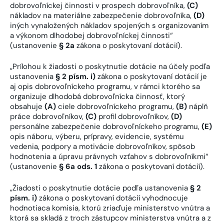
dobrovoľníckej činnosti v prospech dobrovoľníka,
(C)
nákladov na materiálne zabezpečenie dobrovoľníka,
(D)
iných vynaložených nákladov spojených s organizovaním
a výkonom dlhodobej dobrovoľníckej činnosti“
(ustanovenie
§ 2a
zákona o poskytovaní dotácií).
„Prílohou k žiadosti o poskytnutie dotácie na účely podľa
ustanovenia
§ 2 písm. i)
zákona o poskytovaní dotácií je
aj opis dobrovoľníckeho programu, v rámci ktorého sa
organizuje dlhodobá dobrovoľnícka činnosť, ktorý
obsahuje
(A)
ciele dobrovoľníckeho programu,
(B)
náplň
práce dobrovoľníkov,
(C)
profil dobrovoľníkov,
(D)
personálne zabezpečenie dobrovoľníckeho programu,
(E)
opis náboru, výberu, prípravy, evidencie, systému
vedenia, podpory a motivácie dobrovoľníkov, spôsob
hodnotenia a úpravu právnych vzťahov s dobrovoľníkmi“
(ustanovenie
§ 6a ods. 1
zákona o poskytovaní dotácií).
„Žiadosti o poskytnutie dotácie podľa ustanovenia
§ 2
písm. i)
zákona o poskytovaní dotácií vyhodnocuje
hodnotiaca komisia, ktorú zriaďuje ministerstvo vnútra a
ktorá sa skladá z troch zástupcov ministerstva vnútra a z