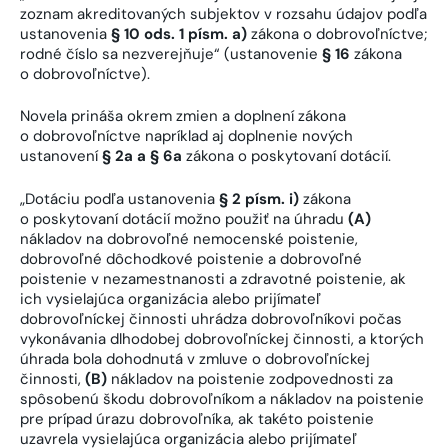
zoznam akreditovaných subjektov v rozsahu údajov podľa
ustanovenia
§ 10 ods. 1 písm. a)
zákona o dobrovoľníctve;
rodné číslo sa nezverejňuje“ (ustanovenie
§ 16
zákona
o dobrovoľníctve).
Novela prináša okrem zmien a doplnení zákona
o dobrovoľníctve napríklad aj doplnenie nových
ustanovení
§ 2a a § 6a
zákona o poskytovaní dotácií.
„Dotáciu podľa ustanovenia
§ 2 písm. i)
zákona
o poskytovaní dotácií možno použiť na úhradu
(A)
nákladov na dobrovoľné nemocenské poistenie,
dobrovoľné dôchodkové poistenie a dobrovoľné
poistenie v nezamestnanosti a zdravotné poistenie, ak
ich vysielajúca organizácia alebo prijímateľ
dobrovoľníckej činnosti uhrádza dobrovoľníkovi počas
vykonávania dlhodobej dobrovoľníckej činnosti, a ktorých
úhrada bola dohodnutá v zmluve o dobrovoľníckej
činnosti,
(B)
nákladov na poistenie zodpovednosti za
spôsobenú škodu dobrovoľníkom a nákladov na poistenie
pre prípad úrazu dobrovoľníka, ak takéto poistenie
uzavrela vysielajúca organizácia alebo prijímateľ