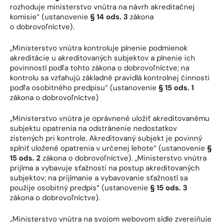
rozhoduje ministerstvo vnútra na návrh akreditačnej
komisie“ (ustanovenie
§ 14 ods. 3
zákona
o dobrovoľníctve).
„Ministerstvo vnútra kontroluje plnenie podmienok
akreditácie u akreditovaných subjektov a plnenie ich
povinností podľa tohto zákona o dobrovoľníctve; na
kontrolu sa vzťahujú základné pravidlá kontrolnej činnosti
podľa osobitného predpisu“ (ustanovenie
§ 15 ods. 1
zákona o dobrovoľníctve)
„Ministerstvo vnútra je oprávnené uložiť akreditovanému
subjektu opatrenia na odstránenie nedostatkov
zistených pri kontrole. Akreditovaný subjekt je povinný
splniť uložené opatrenia v určenej lehote“ (ustanovenie
§
15 ods. 2
zákona o dobrovoľníctve). „Ministerstvo vnútra
prijíma a vybavuje sťažnosti na postup akreditovaných
subjektov; na prijímanie a vybavovanie sťažností sa
použije osobitný predpis“ (ustanovenie
§ 15 ods. 3
zákona o dobrovoľníctve).
„Ministerstvo vnútra na svojom webovom sídle zverejňuje