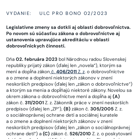
VYDANIE:
ULC PRO BONO 02/2023
Legislatívne zmeny sa dotkli aj oblasti dobrovoľníctva.
Po novom sú súčasťou zákona o dobrovoľníctve aj
ustanovenia upravujúce akreditáciu v oblasti
dobrovoľníckych činností.
Dňa
02. februára 2023
bol Národnou radou Slovenskej
republiky prijatý zákon (ďalej len „novela“), ktorým sa
mení a dopĺňa zákon
č.
406/2011
Z. z
. o dobrovoľníctve
a o zmene a doplnení niektorých zákonov v znení
neskorších predpisov (ďalej len „zákon o dobrovoľníctve“)
a ktorým sa menia a dopĺňajú niektoré zákony. Novelou sa
okrem zákona o dobrovoľníctve mení a dopĺňa aj
(A)
zákon č.
311/2001
Z. z. Zákonník práce v znení neskorších
predpisov (ďalej len „ZP“),
(B)
zákon č.
305/2005
Z. z.
o sociálnoprávnej ochrane detí a sociálnej kuratele
a o zmene a doplnení niektorých zákonov v znení
neskorších predpisov (ďalej len „zákon o sociálnoprávnej
ochrane detí“) a
(C)
zákon č.
526/2010
Z. z. o poskytovaní