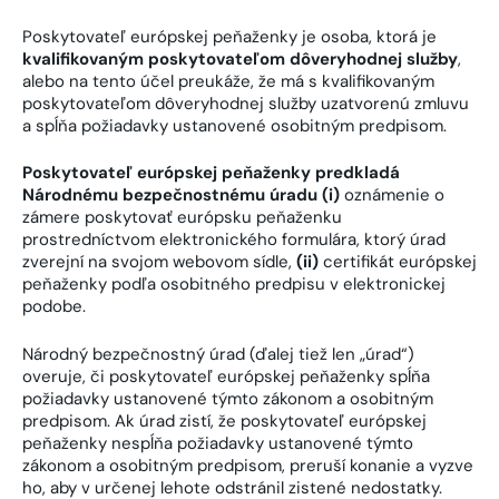
Poskytovateľ európskej peňaženky je osoba, ktorá je
kvalifikovaným poskytovateľom dôveryhodnej služby
,
alebo na tento účel preukáže, že má s kvalifikovaným
poskytovateľom dôveryhodnej služby uzatvorenú zmluvu
a spĺňa požiadavky ustanovené osobitným predpisom.
Poskytovateľ európskej peňaženky predkladá
Národnému bezpečnostnému úradu (i)
oznámenie o
zámere poskytovať európsku peňaženku
prostredníctvom elektronického formulára, ktorý úrad
zverejní na svojom webovom sídle,
(ii)
certifikát európskej
peňaženky podľa osobitného predpisu v elektronickej
podobe.
Národný bezpečnostný úrad (ďalej tiež len „úrad“)
overuje, či poskytovateľ európskej peňaženky spĺňa
požiadavky ustanovené týmto zákonom a osobitným
predpisom. Ak úrad zistí, že poskytovateľ európskej
peňaženky nespĺňa požiadavky ustanovené týmto
zákonom a osobitným predpisom, preruší konanie a vyzve
ho, aby v určenej lehote odstránil zistené nedostatky.