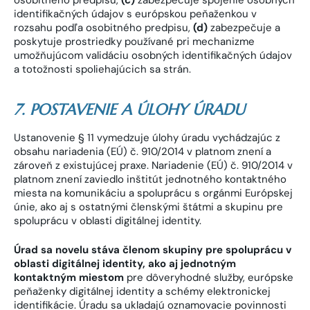
osobitného predpisu,
(c)
zabezpečuje spojenie osobných
identifikačných údajov s európskou peňaženkou v
rozsahu podľa osobitného predpisu,
(d)
zabezpečuje a
poskytuje prostriedky používané pri mechanizme
umožňujúcom validáciu osobných identifikačných údajov
a totožnosti spoliehajúcich sa strán.
7. POSTAVENIE A ÚLOHY ÚRADU
Ustanovenie § 11 vymedzuje úlohy úradu vychádzajúc z
obsahu nariadenia (EÚ) č. 910/2014 v platnom znení a
zároveň z existujúcej praxe. Nariadenie (EÚ) č. 910/2014 v
platnom znení zaviedlo inštitút jednotného kontaktného
miesta na komunikáciu a spoluprácu s orgánmi Európskej
únie, ako aj s ostatnými členskými štátmi a skupinu pre
spoluprácu v oblasti digitálnej identity.
Úrad sa novelu stáva členom skupiny pre spoluprácu v
oblasti digitálnej identity, ako aj jednotným
kontaktným miestom
pre dôveryhodné služby, európske
peňaženky digitálnej identity a schémy elektronickej
identifikácie. Úradu sa ukladajú oznamovacie povinnosti