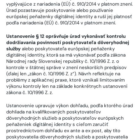
vyplývajúce z nariadenia (EÚ) č. 910/2014 v platnom znení.
Úrad pozastavuje poskytovanie alebo používanie
európskej peňaženky digitálnej identity a ruší jej platnosť
podľa nariadenia (EÚ) č. 910/2014 v platnom znení.
Ustanovenie § 12 oprávňuje úrad vykonávať kontrolu
dodržiavania povinností poskytovateľa dôveryhodnej
služby
alebo poskytovateľa európskej peňaženky
digitálnej identity, ktorá sa má vykonávať podľa zákona
Národnej rady Slovenskej republiky č. 10/1996 Z. z. o
kontrole v štátnej správe v znení neskorších predpisov
(ďalej len „zákon č. 10/1996 Z. z“). Návrh reflektuje na
problémy z aplikačnej praxe, ktoré vznikali limitovaním
výkonu kontroly len na základe konkrétnych ustanovení
zákona č. 10/1996 Z. z.
Ustanovenie upravuje výkon dohľadu, podľa ktorého úrad
dohliada na kvalifikovaných poskytovateľov
dôveryhodných služieb a poskytovateľov európskych
peňaženiek digitálnej identity s cieľom zaručiť
prostredníctvom dohľadu ex ante a ex post, aby títo
poskytovatelia dôveryhodných služieb a poskytovatelia