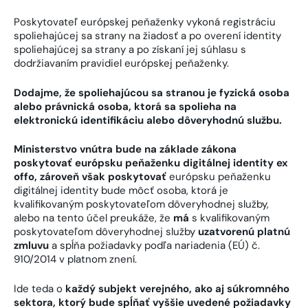
Poskytovateľ európskej peňaženky vykoná registráciu
spoliehajúcej sa strany na žiadosť a po overení identity
spoliehajúcej sa strany a po získaní jej súhlasu s
dodržiavaním pravidiel európskej peňaženky.
Dodajme, že spoliehajúcou sa stranou je fyzická osoba
alebo právnická osoba, ktorá sa spolieha na
elektronickú identifikáciu alebo dôveryhodnú službu.
Ministerstvo vnútra bude na základe zákona
poskytovať európsku peňaženku digitálnej identity ex
offo, zároveň však poskytovať
európsku peňaženku
digitálnej identity bude môcť osoba, ktorá je
kvalifikovaným poskytovateľom dôveryhodnej služby,
alebo na tento účel preukáže, že
má
s kvalifikovaným
poskytovateľom dôveryhodnej služby
uzatvorenú platnú
zmluvu
a spĺňa požiadavky podľa nariadenia (EÚ) č.
910/2014 v platnom znení.
Ide teda o
každý subjekt verejného, ako aj súkromného
sektora, ktorý bude spĺňať vyššie uvedené požiadavky