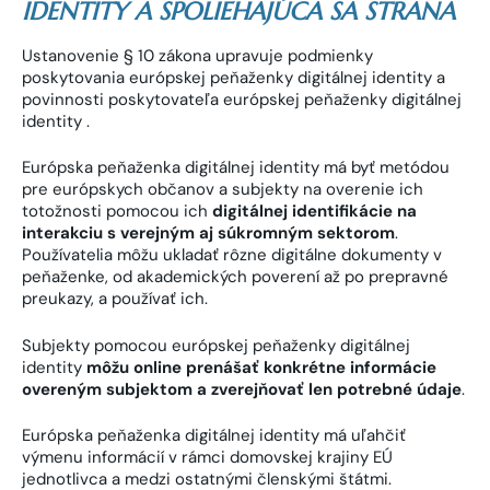
IDENTITY A SPOLIEHAJÚCA SA STRANA
Ustanovenie § 10 zákona upravuje podmienky
poskytovania európskej peňaženky digitálnej identity a
povinnosti poskytovateľa európskej peňaženky digitálnej
identity .
Európska peňaženka digitálnej identity má byť metódou
pre európskych občanov a subjekty na overenie ich
totožnosti pomocou ich
digitálnej identifikácie na
interakciu s verejným aj súkromným sektorom
.
Používatelia môžu ukladať rôzne digitálne dokumenty v
peňaženke, od akademických poverení až po prepravné
preukazy, a používať ich.
Subjekty pomocou európskej peňaženky digitálnej
identity
môžu online prenášať konkrétne informácie
overeným subjektom a zverejňovať len potrebné údaje
.
Európska peňaženka digitálnej identity má uľahčiť
výmenu informácií v rámci domovskej krajiny EÚ
jednotlivca a medzi ostatnými členskými štátmi.