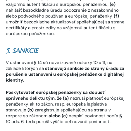
vzájomnú autentifikáciu s európskou peňaženkou,
(e)
nahlásiť bezodkladne úradu podozrenie z nezákonného
alebo podvodného používania európskej peňaženky,
(f)
umožniť bezodkladne aktualizovať spoliehajúcej sa strane
certifikáty a prostriedky na vzájomnú autentifikáciu s
európskou peňaženkou.
5. SANKCIE
V ustanovení § 14 sú novelizované odseky 10 a 11, na
základe ktorých sa
stanovujú sankcie zo strany úradu za
porušenie ustanovení u európskej peňaženke digitálnej
identity
.
Poskytovateľ európskej peňaženky sa dopustí
správneho deliktu tým, že (a)
nezruší platnosť európskej
peňaženky, ak to zákon, resp. európska legislatíva
stanovuje
(b)
zaregistruje spoliehajúcu sa stranu v
rozpore so zákonom
alebo (c)
nesplní povinnosť podľa §
10 ods. 6, teda poruší vyššie definované povinnosti.