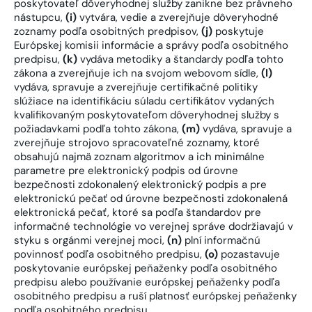
poskytovateľ dôveryhodnej služby zanikne bez právneho
nástupcu,
(i)
vytvára, vedie a zverejňuje dôveryhodné
zoznamy podľa osobitných predpisov,
(j)
poskytuje
Európskej komisii informácie a správy podľa osobitného
predpisu,
(k)
vydáva metodiky a štandardy podľa tohto
zákona a zverejňuje ich na svojom webovom sídle,
(l)
vydáva, spravuje a zverejňuje certifikačné politiky
slúžiace na identifikáciu súladu certifikátov vydaných
kvalifikovaným poskytovateľom dôveryhodnej služby s
požiadavkami podľa tohto zákona,
(m)
vydáva, spravuje a
zverejňuje strojovo spracovateľné zoznamy, ktoré
obsahujú najmä zoznam algoritmov a ich minimálne
parametre pre elektronický podpis od úrovne
bezpečnosti zdokonalený elektronický podpis a pre
elektronickú pečať od úrovne bezpečnosti zdokonalená
elektronická pečať, ktoré sa podľa štandardov pre
informačné technológie vo verejnej správe dodržiavajú v
styku s orgánmi verejnej moci,
(n)
plní informačnú
povinnosť podľa osobitného predpisu,
(o)
pozastavuje
poskytovanie európskej peňaženky podľa osobitného
predpisu alebo používanie európskej peňaženky podľa
osobitného predpisu a ruší platnosť európskej peňaženky
podľa osobitného predpisu.