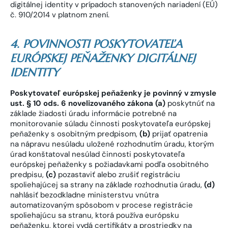
digitálnej identity v prípadoch stanovených nariadení (EÚ)
č. 910/2014 v platnom znení.
4. POVINNOSTI POSKYTOVATEĽA
EURÓPSKEJ PEŇAŽENKY DIGITÁLNEJ
IDENTITY
Poskytovateľ európskej peňaženky je povinný v zmysle
ust. § 10 ods. 6 novelizovaného zákona (a)
poskytnúť na
základe žiadosti úradu informácie potrebné na
monitorovanie súladu činnosti poskytovateľa európskej
peňaženky s osobitným predpisom,
(b)
prijať opatrenia
na nápravu nesúladu uložené rozhodnutím úradu, ktorým
úrad konštatoval nesúlad činnosti poskytovateľa
európskej peňaženky s požiadavkami podľa osobitného
predpisu,
(c)
pozastaviť alebo zrušiť registráciu
spoliehajúcej sa strany na základe rozhodnutia úradu,
(d)
nahlásiť bezodkladne ministerstvu vnútra
automatizovaným spôsobom v procese registrácie
spoliehajúcu sa stranu, ktorá používa európsku
peňaženku, ktorej vydá certifikáty a prostriedky na