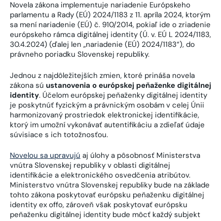
Novela zákona implementuje nariadenie Európskeho
parlamentu a Rady (EÚ) 2024/1183 z 11. apríla 2024, ktorým
sa mení nariadenie (EÚ) č. 910/2014, pokiaľ ide o zriadenie
európskeho rámca digitálnej identity (Ú. v. EÚ L 2024/1183,
30.4.2024) (ďalej len „nariadenie (EÚ) 2024/1183“), do
právneho poriadku Slovenskej republiky.
Jednou z najdôležitejších zmien, ktoré prináša novela
zákona sú
ustanovenia o európskej
peňaženke digitálnej
identity
. Účelom európskej peňaženky digitálnej identity
je poskytnúť fyzickým a právnickým osobám v celej Únii
harmonizovaný prostriedok elektronickej identifikácie,
ktorý im umožní vykonávať autentifikáciu a zdieľať údaje
súvisiace s ich totožnosťou.
Novelou sa upravujú
aj úlohy a pôsobnosť Ministerstva
vnútra Slovenskej republiky v oblasti digitálnej
identifikácie a elektronického osvedčenia atribútov.
Ministerstvo vnútra Slovenskej republiky bude na základe
tohto zákona poskytovať európsku peňaženku digitálnej
identity ex offo, zároveň však poskytovať európsku
peňaženku digitálnej identity bude môcť každý subjekt