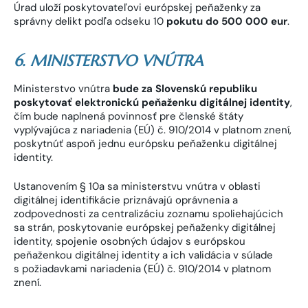
Úrad uloží poskytovateľovi európskej peňaženky za
správny delikt podľa odseku 10
pokutu do 500 000 eur
.
6. MINISTERSTVO VNÚTRA
Ministerstvo vnútra
bude za Slovenskú republiku
poskytovať elektronickú peňaženku digitálnej identity
,
čím bude naplnená povinnosť pre členské štáty
vyplývajúca z nariadenia (EÚ) č. 910/2014 v platnom znení,
poskytnúť aspoň jednu európsku peňaženku digitálnej
identity.
Ustanovením § 10a sa ministerstvu vnútra v oblasti
digitálnej identifikácie priznávajú oprávnenia a
zodpovednosti za centralizáciu zoznamu spoliehajúcich
sa strán, poskytovanie európskej peňaženky digitálnej
identity, spojenie osobných údajov s európskou
peňaženkou digitálnej identity a ich validácia v súlade
s požiadavkami nariadenia (EÚ) č. 910/2014 v platnom
znení.