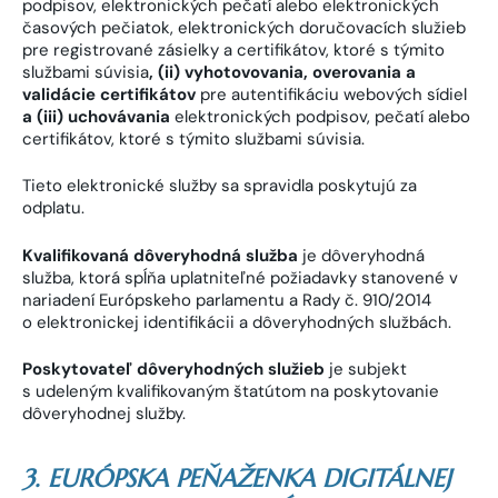
podpisov, elektronických pečatí alebo elektronických
časových pečiatok, elektronických doručovacích služieb
pre registrované zásielky a certifikátov, ktoré s týmito
službami súvisia
,
(ii)
vyhotovovania, overovania a
validácie
certifikátov
pre autentifikáciu webových sídiel
a (iii)
uchovávania
elektronických podpisov, pečatí alebo
certifikátov, ktoré s týmito službami súvisia.
Tieto elektronické služby sa spravidla poskytujú za
odplatu.
Kvalifikovaná dôveryhodná služba
je dôveryhodná
služba, ktorá spĺňa uplatniteľné požiadavky stanovené v
nariadení Európskeho parlamentu a Rady č. 910/2014
o elektronickej identifikácii a dôveryhodných službách.
Poskytovateľ dôveryhodných služieb
je subjekt
s udeleným kvalifikovaným štatútom na poskytovanie
dôveryhodnej služby.
3. EURÓPSKA PEŇAŽENKA DIGITÁLNEJ