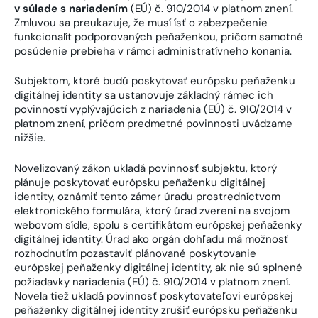
v súlade s nariadením
(EÚ) č. 910/2014 v platnom znení.
Zmluvou sa preukazuje, že musí ísť o zabezpečenie
funkcionalít podporovaných peňaženkou, pričom samotné
posúdenie prebieha v rámci administratívneho konania.
Subjektom, ktoré budú poskytovať európsku peňaženku
digitálnej identity sa ustanovuje základný rámec ich
povinností vyplývajúcich z nariadenia (EÚ) č. 910/2014 v
platnom znení, pričom predmetné povinnosti uvádzame
nižšie.
Novelizovaný zákon ukladá povinnosť subjektu, ktorý
plánuje poskytovať európsku peňaženku digitálnej
identity, oznámiť tento zámer úradu prostredníctvom
elektronického formulára, ktorý úrad zverení na svojom
webovom sídle, spolu s certifikátom európskej peňaženky
digitálnej identity. Úrad ako orgán dohľadu má možnosť
rozhodnutím pozastaviť plánované poskytovanie
európskej peňaženky digitálnej identity, ak nie sú splnené
požiadavky nariadenia (EÚ) č. 910/2014 v platnom znení.
Novela tiež ukladá povinnosť poskytovateľovi európskej
peňaženky digitálnej identity zrušiť európsku peňaženku