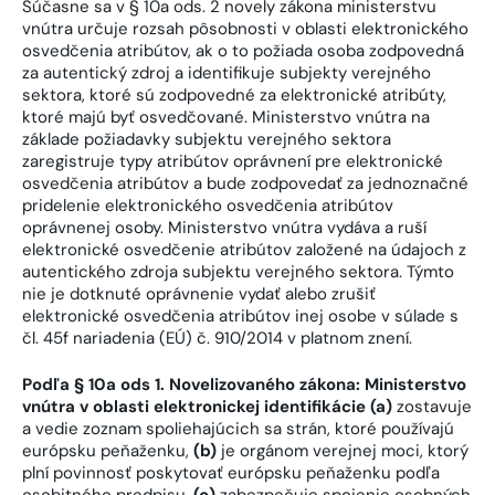
Súčasne sa v § 10a ods. 2 novely zákona ministerstvu
vnútra určuje rozsah pôsobnosti v oblasti elektronického
osvedčenia atribútov, ak o to požiada osoba zodpovedná
za autentický zdroj a identifikuje subjekty verejného
sektora, ktoré sú zodpovedné za elektronické atribúty,
ktoré majú byť osvedčované. Ministerstvo vnútra na
základe požiadavky subjektu verejného sektora
zaregistruje typy atribútov oprávnení pre elektronické
osvedčenia atribútov a bude zodpovedať za jednoznačné
pridelenie elektronického osvedčenia atribútov
oprávnenej osoby. Ministerstvo vnútra vydáva a ruší
elektronické osvedčenie atribútov založené na údajoch z
autentického zdroja subjektu verejného sektora. Týmto
nie je dotknuté oprávnenie vydať alebo zrušiť
elektronické osvedčenia atribútov inej osobe v súlade s
čl. 45f nariadenia (EÚ) č. 910/2014 v platnom znení.
Podľa § 10a ods 1. Novelizovaného zákona: Ministerstvo
vnútra v oblasti elektronickej identifikácie (a)
zostavuje
a vedie zoznam spoliehajúcich sa strán, ktoré používajú
európsku peňaženku,
(b)
je orgánom verejnej moci, ktorý
plní povinnosť poskytovať európsku peňaženku podľa