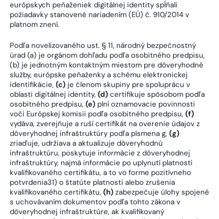
európskych peňaženiek digitálnej identity spĺňali
požiadavky stanovené nariadením (EÚ) č. 910/2014 v
platnom znení.
Podľa novelizovaného ust. § 11, národný bezpečnostný
úrad (a) je orgánom dohľadu podľa osobitného predpisu,
(b) je jednotným kontaktným miestom pre dôveryhodné
služby, európske peňaženky a schému elektronickej
identifikácie,
(c)
je členom skupiny pre spoluprácu v
oblasti digitálnej identity,
(
d)
certifikuje spôsobom podľa
osobitného predpisu,
(
e)
plní oznamovacie povinnosti
voči Európskej komisii podľa osobitného predpisu,
(
f)
vydáva, zverejňuje a ruší certifikát na overenie údajov z
dôveryhodnej infraštruktúry podľa písmena
g,
(g)
zriaďuje, udržiava a aktualizuje dôveryhodnú
infraštruktúru, poskytuje informácie z dôveryhodnej
infraštruktúry, najmä informácie po uplynutí platnosti
kvalifikovaného certifikátu, a to vo forme pozitívneho
potvrdenia31) o štatúte platnosti alebo zrušenia
kvalifikovaného certifikátu,
(h)
zabezpečuje úlohy spojené
s uchovávaním dokumentov podľa tohto zákona v
dôveryhodnej infraštruktúre, ak kvalifikovaný