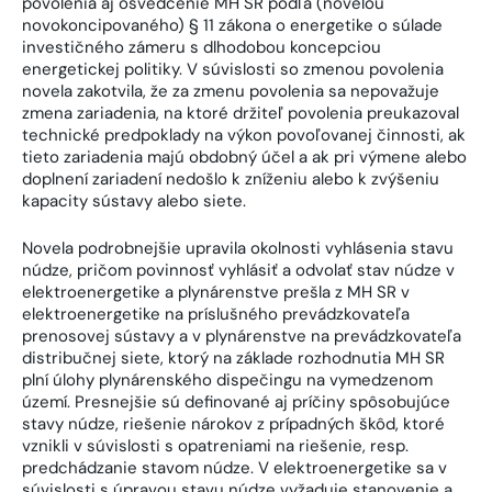
povolenia aj osvedčenie MH SR podľa (novelou
novokoncipovaného) § 11 zákona o energetike o súlade
investičného zámeru s dlhodobou koncepciou
energetickej politiky. V súvislosti so zmenou povolenia
novela zakotvila, že za zmenu povolenia sa nepovažuje
zmena zariadenia, na ktoré držiteľ povolenia preukazoval
technické predpoklady na výkon povoľovanej činnosti, ak
tieto zariadenia majú obdobný účel a ak pri výmene alebo
doplnení zariadení nedošlo k zníženiu alebo k zvýšeniu
kapacity sústavy alebo siete.
Novela podrobnejšie upravila okolnosti vyhlásenia stavu
núdze, pričom povinnosť vyhlásiť a odvolať stav núdze v
elektroenergetike a plynárenstve prešla z MH SR v
elektroenergetike na príslušného prevádzkovateľa
prenosovej sústavy a v plynárenstve na prevádzkovateľa
distribučnej siete, ktorý na základe rozhodnutia MH SR
plní úlohy plynárenského dispečingu na vymedzenom
území. Presnejšie sú definované aj príčiny spôsobujúce
stavy núdze, riešenie nárokov z prípadných škôd, ktoré
vznikli v súvislosti s opatreniami na riešenie, resp.
predchádzanie stavom núdze. V elektroenergetike sa v
súvislosti s úpravou stavu núdze vyžaduje stanovenie a