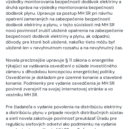
výsledky monitorovania bezpečnosti dodávok elektriny a
druhá správa na výsledky monitorovania bezpečnosti
dodávok plynu. Upravuje sa postup MH SR pri návrhu
opatrení zameraných na zabezpečenie bezpečnosti
dodávok elektriny a plynu, v tejto súvislosti má MH SR
novú povinnosť zrušiť uložené opatrenia na zabezpečenie
bezpečnosti dodávok elektriny a plynu, ak odpadnú
dôvody, pre ktoré boli uložené, nakoľko tieto môžu byť
uložené len v nevyhnutnom rozsahu a na nevyhnutný čas.
Novela precíznejšie upravuje § 11 zákona o energetike
týkajúci sa vydávania osvedčení o súlade investičného
zámeru s dlhodobou koncepciou energetickej politiky.
Osvedčenie je dokladom pre územné konanie a stavebné
konanie. Podmienky pre vydanie osvedčenia je MH SR
povinné zverejniť na svojej internetovej stránke a vo
vestníku MH SR.
Pre žiadateľa o vydanie povolenia na distribúciu elektriny
a distribúciu plynu v prípade nových distribučných sústav
a sietí novela zakotvuje povinnosť preukázať Úradu pre
reguláciu sieťových odvetví ako podmienku na vydanie