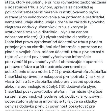
štátu, ktorý neuplatňuje princíp rovnakého zaobchádzania
s účastníkmi trhu s plynom, upravila sa napríklad aj
povinnosť zabezpečiť meranie distribuovaného plynu
vrátane jeho vyhodnocovania a na požiadanie predkladať
namerané údaje alebo údaje určené na základe typového
diagramu dodávky účastníkovi trhu, s ktorým je
uzatvorená zmluva o distribúcii plynu na danom
odbernom mieste), (11) plynárenského dispečingu
(napríklad právo vyžadovať od účastníkov trhu s plynom
pripojených na distribučnú sieť informácie potrebné na
plnenie svojich úloh, pričom účastník trhu s plynom má v
tejto súvislosti povinnosť vyžadované informácie
poskytnúť či povinnosť vyhlásiť obmedzujúce opatrenia
pri stave núdze a určiť opatrenia zamerané na
odstránenie stavu núdze), (12) prevádzkovateľa zásobníka
(napríklad oprávnenie nakupovať plyn potrebný na krytie
vlastných strát v zásobníku alebo pre vlastnú spotrebu,
alebo na technologické účely), (13) dodávateľa plynu
(napríklad poskytovať odberateľom informácie týkajúce
sa cien a technických podmienok dodávky a koncovým
odberateľom plynu aj informácie týkajúce sa skladby
ceny za dodávku plynu či povinnosť poskytovať pre