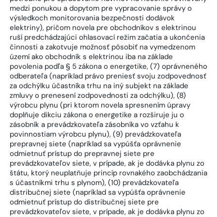
medzi ponukou a dopytom pre vypracovanie správy o
výsledkoch monitorovania bezpečnosti dodávok
elektriny), pričom novela pre obchodníkov s elektrinou
ruší predchádzajúci ohlasovací režim začatia a ukončenia
činnosti a zakotvuje možnosť pôsobiť na vymedzenom
území ako obchodník s elektrinou iba na základe
povolenia podľa § 5 zákona o energetike, (7) oprávneného
odberateľa (napríklad právo preniesť svoju zodpovednosť
za odchýlku účastníka trhu na iný subjekt na základe
zmluvy o prenesení zodpovednosti za odchýlku), (8)
výrobcu plynu (pri ktorom novela spresnením úpravy
doplňuje dikciu zákona o energetike a rozširuje ju o
zásobník a prevádzkovateľa zásobníka vo vzťahu k
povinnostiam výrobcu plynu), (9) prevádzkovateľa
prepravnej siete (napríklad sa vypúšťa oprávnenie
odmietnuť prístup do prepravnej siete pre
prevádzkovateľov siete, v prípade, ak je dodávka plynu zo
štátu, ktorý neuplatňuje princíp rovnakého zaobchádzania
s účastníkmi trhu s plynom), (10) prevádzkovateľa
distribučnej siete (napríklad sa vypúšťa oprávnenie
odmietnuť prístup do distribučnej siete pre
prevádzkovateľov siete, v prípade, ak je dodávka plynu zo