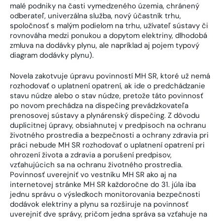
malé podniky na časti vymedzeného územia, chránený
odberateľ, univerzálna služba, nový účastník trhu,
spoločnosť s malým podielom na trhu, užívateľ sústavy či
rovnováha medzi ponukou a dopytom elektriny, dlhodobá
zmluva na dodávky plynu, ale napríklad aj pojem typový
diagram dodávky plynu).
Novela zakotvuje úpravu povinností MH SR, ktoré už nemá
rozhodovať o uplatnení opatrení, ak ide o predchádzanie
stavu núdze alebo o stav núdze, pretože táto povinnosť
po novom prechádza na dispečing prevádzkovateľa
prenosovej sústavy a plynárenský dispečing. Z dôvodu
duplicitnej úpravy, obsiahnutej v predpisoch na ochranu
životného prostredia a bezpečnosti a ochrany zdravia pri
práci nebude MH SR rozhodovať o uplatnení opatrení pri
ohrození života a zdravia a porušení predpisov,
vzťahujúcich sa na ochranu životného prostredia.
Povinnosť uverejniť vo vestníku MH SR ako aj na
internetovej stránke MH SR každoročne do 31. júla iba
jednu správu o výsledkoch monitorovania bezpečnosti
dodávok elektriny a plynu sa rozširuje na povinnosť
uverejniť dve správy, pričom jedna správa sa vzťahuje na