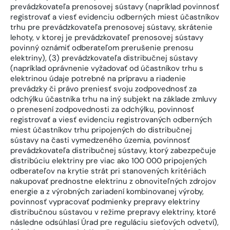
prevádzkovateľa prenosovej sústavy (napríklad povinnosť
registrovať a viesť evidenciu odberných miest účastníkov
trhu pre prevádzkovateľa prenosovej sústavy, skrátenie
lehoty, v ktorej je prevádzkovateľ prenosovej sústavy
povinný oznámiť odberateľom prerušenie prenosu
elektriny), (3) prevádzkovateľa distribučnej sústavy
(napríklad oprávnenie vyžadovať od účastníkov trhu s
elektrinou údaje potrebné na prípravu a riadenie
prevádzky či právo preniesť svoju zodpovednosť za
odchýlku účastníka trhu na iný subjekt na základe zmluvy
o prenesení zodpovednosti za odchýlku, povinnosť
registrovať a viesť evidenciu registrovaných odberných
miest účastníkov trhu pripojených do distribučnej
sústavy na časti vymedzeného územia, povinnosť
prevádzkovateľa distribučnej sústavy, ktorý zabezpečuje
distribúciu elektriny pre viac ako 100 000 pripojených
odberateľov na krytie strát pri stanovených kritériách
nakupovať prednostne elektrinu z obnoviteľných zdrojov
energie a z výrobných zariadení kombinovanej výroby,
povinnosť vypracovať podmienky prepravy elektriny
distribučnou sústavou v režime prepravy elektriny, ktoré
následne odsúhlasí Úrad pre reguláciu sieťových odvetví),