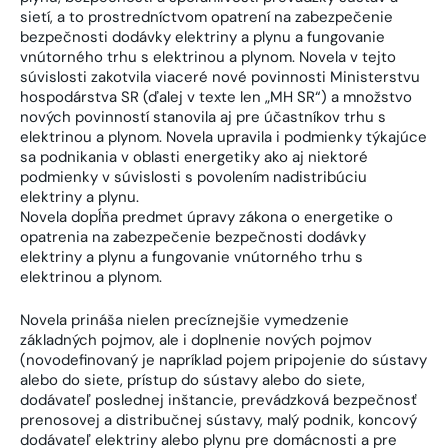
sietí, a to prostredníctvom opatrení na zabezpečenie
bezpečnosti dodávky elektriny a plynu a fungovanie
vnútorného trhu s elektrinou a plynom. Novela v tejto
súvislosti zakotvila viaceré nové povinnosti Ministerstvu
hospodárstva SR (ďalej v texte len „MH SR“) a množstvo
nových povinností stanovila aj pre účastníkov trhu s
elektrinou a plynom. Novela upravila i podmienky týkajúce
sa podnikania v oblasti energetiky ako aj niektoré
podmienky v súvislosti s povolením nadistribúciu
elektriny a plynu.
Novela dopĺňa predmet úpravy zákona o energetike o
opatrenia na zabezpečenie bezpečnosti dodávky
elektriny a plynu a fungovanie vnútorného trhu s
elektrinou a plynom.
Novela prináša nielen precíznejšie vymedzenie
základných pojmov, ale i doplnenie nových pojmov
(novodefinovaný je napríklad pojem pripojenie do sústavy
alebo do siete, prístup do sústavy alebo do siete,
dodávateľ poslednej inštancie, prevádzková bezpečnosť
prenosovej a distribučnej sústavy, malý podnik, koncový
dodávateľ elektriny alebo plynu pre domácnosti a pre