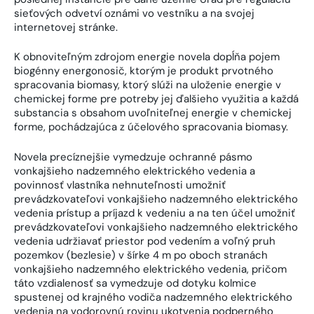
sieťových odvetví oznámi vo vestníku a na svojej
internetovej stránke.
K obnoviteľným zdrojom energie novela dopĺňa pojem
biogénny energonosič, ktorým je produkt prvotného
spracovania biomasy, ktorý slúži na uloženie energie v
chemickej forme pre potreby jej ďalšieho využitia a každá
substancia s obsahom uvoľniteľnej energie v chemickej
forme, pochádzajúca z účelového spracovania biomasy.
Novela precíznejšie vymedzuje ochranné pásmo
vonkajšieho nadzemného elektrického vedenia a
povinnosť vlastníka nehnuteľnosti umožniť
prevádzkovateľovi vonkajšieho nadzemného elektrického
vedenia prístup a príjazd k vedeniu a na ten účel umožniť
prevádzkovateľovi vonkajšieho nadzemného elektrického
vedenia udržiavať priestor pod vedením a voľný pruh
pozemkov (bezlesie) v šírke 4 m po oboch stranách
vonkajšieho nadzemného elektrického vedenia, pričom
táto vzdialenosť sa vymedzuje od dotyku kolmice
spustenej od krajného vodiča nadzemného elektrického
vedenia na vodorovnú rovinu ukotvenia podperného