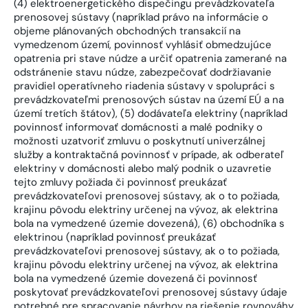
(4) elektroenergetického dispečingu prevádzkovateľa
prenosovej sústavy (napríklad právo na informácie o
objeme plánovaných obchodných transakcií na
vymedzenom území, povinnosť vyhlásiť obmedzujúce
opatrenia pri stave núdze a určiť opatrenia zamerané na
odstránenie stavu núdze, zabezpečovať dodržiavanie
pravidiel operatívneho riadenia sústavy v spolupráci s
prevádzkovateľmi prenosových sústav na území EÚ a na
území tretích štátov), (5) dodávateľa elektriny (napríklad
povinnosť informovať domácnosti a malé podniky o
možnosti uzatvoriť zmluvu o poskytnutí univerzálnej
služby a kontraktačná povinnosť v prípade, ak odberateľ
elektriny v domácnosti alebo malý podnik o uzavretie
tejto zmluvy požiada či povinnosť preukázať
prevádzkovateľovi prenosovej sústavy, ak o to požiada,
krajinu pôvodu elektriny určenej na vývoz, ak elektrina
bola na vymedzené územie dovezená), (6) obchodníka s
elektrinou (napríklad povinnosť preukázať
prevádzkovateľovi prenosovej sústavy, ak o to požiada,
krajinu pôvodu elektriny určenej na vývoz, ak elektrina
bola na vymedzené územie dovezená či povinnosť
poskytovať prevádzkovateľovi prenosovej sústavy údaje
potrebné pre spracovanie návrhov na riešenie rovnováhy