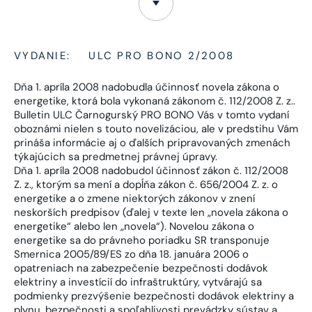
VYDANIE:
ULC PRO BONO 2/2008
Dňa 1. apríla 2008 nadobudla účinnosť novela zákona o
energetike, ktorá bola vykonaná zákonom č. 112/2008 Z. z..
Bulletin ULC Čarnogurský PRO BONO Vás v tomto vydaní
oboznámi nielen s touto novelizáciou, ale v predstihu Vám
prináša informácie aj o ďalších pripravovaných zmenách
týkajúcich sa predmetnej právnej úpravy.
Dňa 1. apríla 2008 nadobudol účinnosť zákon č. 112/2008
Z. z., ktorým sa mení a dopĺňa zákon č. 656/2004 Z. z. o
energetike a o zmene niektorých zákonov v znení
neskorších predpisov (ďalej v texte len „novela zákona o
energetike“ alebo len „novela“). Novelou zákona o
energetike sa do právneho poriadku SR transponuje
Smernica 2005/89/ES zo dňa 18. januára 2006 o
opatreniach na zabezpečenie bezpečnosti dodávok
elektriny a investícií do infraštruktúry, vytvárajú sa
podmienky prezvýšenie bezpečnosti dodávok elektriny a
plynu, bezpečnosti a spoľahlivosti prevádzky sústav a