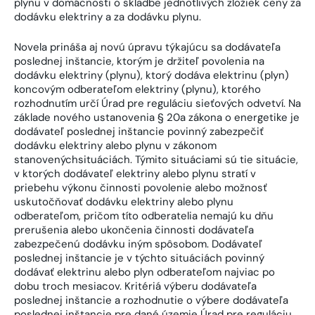
plynu v domácnosti o skladbe jednotlivých zložiek ceny za
dodávku elektriny a za dodávku plynu.
Novela prináša aj novú úpravu týkajúcu sa dodávateľa
poslednej inštancie, ktorým je držiteľ povolenia na
dodávku elektriny (plynu), ktorý dodáva elektrinu (plyn)
koncovým odberateľom elektriny (plynu), ktorého
rozhodnutím určí Úrad pre reguláciu sieťových odvetví. Na
základe nového ustanovenia § 20a zákona o energetike je
dodávateľ poslednej inštancie povinný zabezpečiť
dodávku elektriny alebo plynu v zákonom
stanovenýchsituáciách. Týmito situáciami sú tie situácie,
v ktorých dodávateľ elektriny alebo plynu stratí v
priebehu výkonu činnosti povolenie alebo možnosť
uskutočňovať dodávku elektriny alebo plynu
odberateľom, pričom títo odberatelia nemajú ku dňu
prerušenia alebo ukončenia činnosti dodávateľa
zabezpečenú dodávku iným spôsobom. Dodávateľ
poslednej inštancie je v týchto situáciách povinný
dodávať elektrinu alebo plyn odberateľom najviac po
dobu troch mesiacov. Kritériá výberu dodávateľa
poslednej inštancie a rozhodnutie o výbere dodávateľa
poslednej inštancie pre dané územie Úrad pre reguláciu