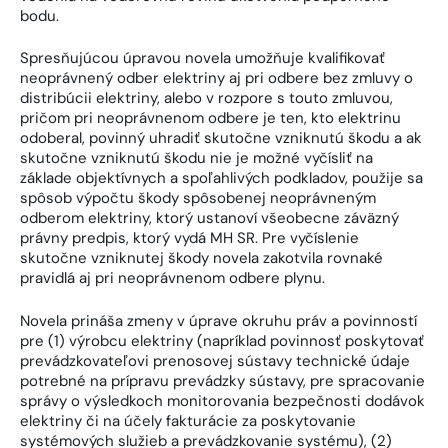
bodu.
Spresňujúcou úpravou novela umožňuje kvalifikovať
neoprávnený odber elektriny aj pri odbere bez zmluvy o
distribúcii elektriny, alebo v rozpore s touto zmluvou,
pričom pri neoprávnenom odbere je ten, kto elektrinu
odoberal, povinný uhradiť skutočne vzniknutú škodu a ak
skutočne vzniknutú škodu nie je možné vyčísliť na
základe objektívnych a spoľahlivých podkladov, použije sa
spôsob výpočtu škody spôsobenej neoprávneným
odberom elektriny, ktorý ustanoví všeobecne záväzný
právny predpis, ktorý vydá MH SR. Pre vyčíslenie
skutočne vzniknutej škody novela zakotvila rovnaké
pravidlá aj pri neoprávnenom odbere plynu.
Novela prináša zmeny v úprave okruhu práv a povinností
pre (1) výrobcu elektriny (napríklad povinnosť poskytovať
prevádzkovateľovi prenosovej sústavy technické údaje
potrebné na prípravu prevádzky sústavy, pre spracovanie
správy o výsledkoch monitorovania bezpečnosti dodávok
elektriny či na účely fakturácie za poskytovanie
systémových služieb a prevádzkovanie systému), (2)