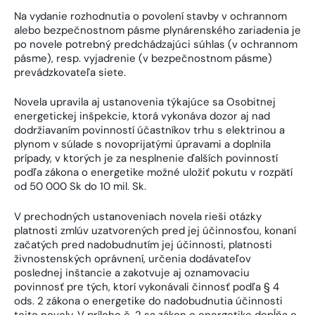
Na vydanie rozhodnutia o povolení stavby v ochrannom
alebo bezpečnostnom pásme plynárenského zariadenia je
po novele potrebný predchádzajúci súhlas (v ochrannom
pásme), resp. vyjadrenie (v bezpečnostnom pásme)
prevádzkovateľa siete.
Novela upravila aj ustanovenia týkajúce sa Osobitnej
energetickej inšpekcie, ktorá vykonáva dozor aj nad
dodržiavaním povinností účastníkov trhu s elektrinou a
plynom v súlade s novoprijatými úpravami a doplnila
prípady, v ktorých je za nesplnenie ďalších povinností
podľa zákona o energetike možné uložiť pokutu v rozpätí
od 50 000 Sk do 10 mil. Sk.
V prechodných ustanoveniach novela rieši otázky
platnosti zmlúv uzatvorených pred jej účinnosťou, konaní
začatých pred nadobudnutím jej účinnosti, platnosti
živnostenských oprávnení, určenia dodávateľov
poslednej inštancie a zakotvuje aj oznamovaciu
povinnosť pre tých, ktorí vykonávali činnosť podľa § 4
ods. 2 zákona o energetike do nadobudnutia účinnosti
tejto novely. V prílohe č. 2 sa zákon o energetike dopĺňa o