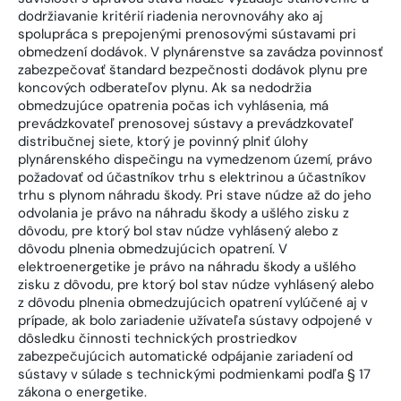
dodržiavanie kritérií riadenia nerovnováhy ako aj
spolupráca s prepojenými prenosovými sústavami pri
obmedzení dodávok. V plynárenstve sa zavádza povinnosť
zabezpečovať štandard bezpečnosti dodávok plynu pre
koncových odberateľov plynu. Ak sa nedodržia
obmedzujúce opatrenia počas ich vyhlásenia, má
prevádzkovateľ prenosovej sústavy a prevádzkovateľ
distribučnej siete, ktorý je povinný plniť úlohy
plynárenského dispečingu na vymedzenom území, právo
požadovať od účastníkov trhu s elektrinou a účastníkov
trhu s plynom náhradu škody. Pri stave núdze až do jeho
odvolania je právo na náhradu škody a ušlého zisku z
dôvodu, pre ktorý bol stav núdze vyhlásený alebo z
dôvodu plnenia obmedzujúcich opatrení. V
elektroenergetike je právo na náhradu škody a ušlého
zisku z dôvodu, pre ktorý bol stav núdze vyhlásený alebo
z dôvodu plnenia obmedzujúcich opatrení vylúčené aj v
prípade, ak bolo zariadenie užívateľa sústavy odpojené v
dôsledku činnosti technických prostriedkov
zabezpečujúcich automatické odpájanie zariadení od
sústavy v súlade s technickými podmienkami podľa § 17
zákona o energetike.