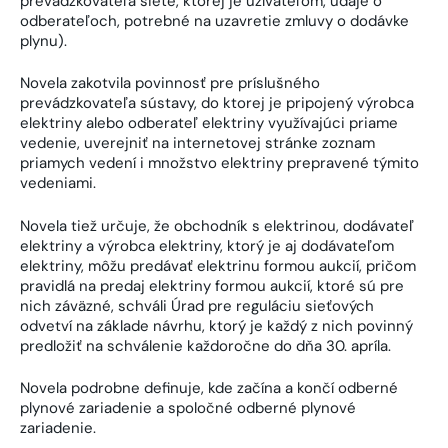
prevádzkovateľa siete, ktorej je užívateľom, údaje o
odberateľoch, potrebné na uzavretie zmluvy o dodávke
plynu).
Novela zakotvila povinnosť pre príslušného
prevádzkovateľa sústavy, do ktorej je pripojený výrobca
elektriny alebo odberateľ elektriny využívajúci priame
vedenie, uverejniť na internetovej stránke zoznam
priamych vedení i množstvo elektriny prepravené týmito
vedeniami.
Novela tiež určuje, že obchodník s elektrinou, dodávateľ
elektriny a výrobca elektriny, ktorý je aj dodávateľom
elektriny, môžu predávať elektrinu formou aukcií, pričom
pravidlá na predaj elektriny formou aukcií, ktoré sú pre
nich záväzné, schváli Úrad pre reguláciu sieťových
odvetví na základe návrhu, ktorý je každý z nich povinný
predložiť na schválenie každoročne do dňa 30. apríla.
Novela podrobne definuje, kde začína a končí odberné
plynové zariadenie a spoločné odberné plynové
zariadenie.