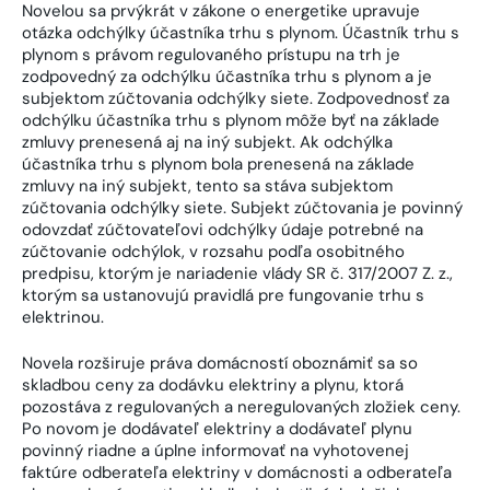
Novelou sa prvýkrát v zákone o energetike upravuje
otázka odchýlky účastníka trhu s plynom. Účastník trhu s
plynom s právom regulovaného prístupu na trh je
zodpovedný za odchýlku účastníka trhu s plynom a je
subjektom zúčtovania odchýlky siete. Zodpovednosť za
odchýlku účastníka trhu s plynom môže byť na základe
zmluvy prenesená aj na iný subjekt. Ak odchýlka
účastníka trhu s plynom bola prenesená na základe
zmluvy na iný subjekt, tento sa stáva subjektom
zúčtovania odchýlky siete. Subjekt zúčtovania je povinný
odovzdať zúčtovateľovi odchýlky údaje potrebné na
zúčtovanie odchýlok, v rozsahu podľa osobitného
predpisu, ktorým je nariadenie vlády SR č. 317/2007 Z. z.,
ktorým sa ustanovujú pravidlá pre fungovanie trhu s
elektrinou.
Novela rozširuje práva domácností oboznámiť sa so
skladbou ceny za dodávku elektriny a plynu, ktorá
pozostáva z regulovaných a neregulovaných zložiek ceny.
Po novom je dodávateľ elektriny a dodávateľ plynu
povinný riadne a úplne informovať na vyhotovenej
faktúre odberateľa elektriny v domácnosti a odberateľa