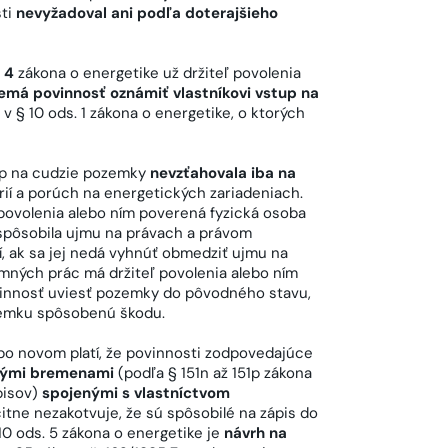
sti
nevyžadoval ani podľa doterajšieho
. 4
zákona o energetike už držiteľ povolenia
emá povinnosť oznámiť vlastníkovi vstup na
v § 10 ods. 1 zákona o energetike, o ktorých
up na cudzie pozemky
nevzťahovala iba na
í a porúch na energetických zariadeniach.
 povolenia alebo ním poverená fyzická osoba
espôsobila ujmu na právach a právom
 ak sa jej nedá vyhnúť obmedziť ujmu na
ných prác má držiteľ povolenia alebo ním
vinnosť uviesť pozemky do pôvodného stavu,
ozemku spôsobenú škodu.
po novom platí, že povinnosti zodpovedajúce
ými bremenami
(podľa § 151n až 151p zákona
pisov)
spojenými s vlastníctvom
citne nezakotvuje, že sú spôsobilé na zápis do
10 ods. 5 zákona o energetike je
návrh na