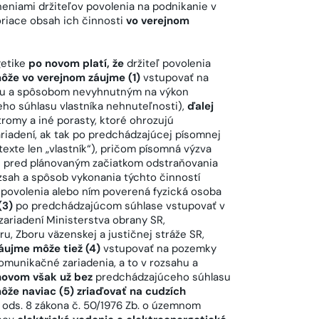
neniami držiteľov povolenia na podnikanie v
voriace obsah ich činnosti
vo verejnom
getike
po novom platí, že
držiteľ povolenia
ôže vo verejnom záujme (1)
vstupovať na
sahu a spôsobom nevyhnutným na výkon
o súhlasu vlastníka nehnuteľnosti),
ďalej
tromy a iné porasty, ktoré ohrozujú
riadení, ak tak po predchádzajúcej písomnej
texte len „vlastník“), pričom písomná výzva
ce pred plánovaným začiatkom odstraňovania
sah a spôsob vykonania týchto činností
 povolenia alebo ním poverená fyzická osoba
(3)
po predchádzajúcom súhlase vstupovať v
zariadení Ministerstva obrany SR,
ru, Zboru väzenskej a justičnej stráže SR,
áujme môže tiež (4)
vstupovať na pozemky
omunikačné zariadenia, a to v rozsahu a
novom však už bez
predchádzajúceho súhlasu
že naviac (5) zriaďovať na cudzích
 ods. 8 zákona č. 50/1976 Zb. o územnom