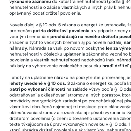
vykonanie záznamu
do katastra nehnuteľností (podľa § 34 a
nehnuteľností a o zápise vlastníckych a iných práv k nehn
oprávnený podať držiteľ povolenia.
Novela ďalej v § 10 ods. 5 zákona o energetike ustanovila
bremenám
patria držiteľovi povolenia
a v prípade zmeny 
vecným bremenám
prechádzajú na nového držiteľa povo
zriadenie týchto vecných bremien aj po novele naďalej
nár
náhrady
. Náhrada sa však po novom poskytne
len za výme
nehnuteľnosti v dôsledku uplatnenia zákonného vecného br
povolenia a vlastník nehnuteľnosti nedohodnú inak, náhrad
náklady na vyhotovenie znaleckého posudku
hradí držiteľ
Lehoty na uplatnenie nároku na poskytnutie primeranej j
lehoty uvedené v § 10 ods. 3
zákona o energetike, podľa kt
patrí po vykonaní činností
na základe výzvy podľa § 10 ods.
odstraňovaní a okliesňovaní stromov a iných porastov, kto
prevádzky energetických zariadení po predchádzajúcej pís
vlastníkovi doručená najmenej tri mesiace pred plánovaný
okliesňovania stromov a rozsah ako aj spôsob vykonania t
držiteľom povolenia (o znení citovaného ustanovenia záko
texte týkajúcom sa úprav vykonaných novelou v § 10 ods. 1
ktorú uhrádza držiteľ povolenia a ak vlastníkovi nehnuteľno