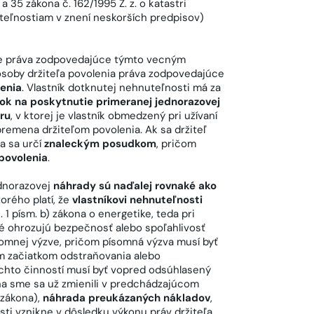
 35 zákona č. 162/1995 Z. z. o katastri
uteľnostiam v znení neskorších predpisov)
, že práva zodpovedajúce týmto vecným
osoby držiteľa povolenia práva zodpovedajúce
lenia
. Vlastník dotknutej nehnuteľnosti má za
ok na poskytnutie primeranej jednorazovej
ru
, v ktorej je vlastník obmedzený pri užívaní
emena držiteľom povolenia. Ak sa držiteľ
a sa určí
znaleckým posudkom
, pričom
 povolenia
.
ednorazovej
náhrady sú naďalej rovnaké ako
orého platí, že
vlastníkovi nehnuteľnosti
 1 písm. b) zákona o energetike, teda pri
ré ohrozujú bezpečnosť alebo spoľahlivosť
omnej výzve, pričom písomná výzva musí byť
m začiatkom odstraňovania alebo
ýchto činností musí byť vopred odsúhlasený
na sme sa už zmienili v predchádzajúcom
 zákona),
náhrada preukázaných nákladov
,
sti vznikne v dôsledku výkonu práv držiteľa