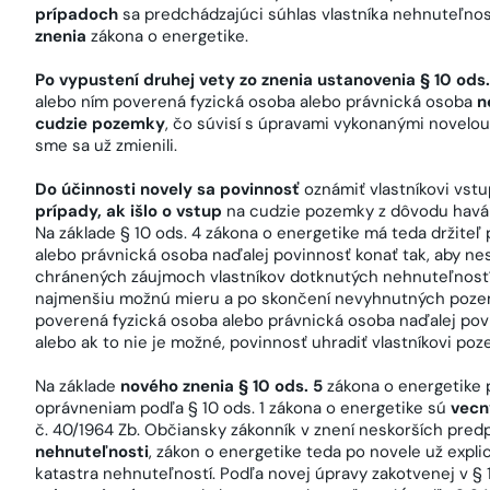
prípadoch
sa predchádzajúci súhlas vlastníka nehnuteľno
znenia
zákona o energetike.
Po vypustení druhej vety zo znenia ustanovenia § 10 ods
alebo ním poverená fyzická osoba alebo právnická osoba
n
cudzie pozemky
, čo súvisí s úpravami vykonanými novelou 
sme sa už zmienili.
Do účinnosti novely sa povinnosť
oznámiť vlastníkovi vst
prípady, ak išlo o vstup
na cudzie pozemky z dôvodu havári
Na základe § 10 ods. 4 zákona o energetike má teda držiteľ
alebo právnická osoba naďalej povinnosť konať tak, aby n
chránených záujmoch vlastníkov dotknutých nehnuteľností,
najmenšiu možnú mieru a po skončení nevyhnutných pozem
poverená fyzická osoba alebo právnická osoba naďalej po
alebo ak to nie je možné, povinnosť uhradiť vlastníkovi p
Na základe
nového znenia § 10 ods. 5
zákona o energetike 
oprávneniam podľa § 10 ods. 1 zákona o energetike sú
vecn
č. 40/1964 Zb. Občiansky zákonník v znení neskorších pred
nehnuteľnosti
, zákon o energetike teda po novele už expli
katastra nehnuteľností. Podľa novej úpravy zakotvenej v § 