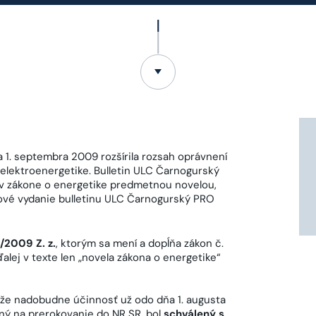
 1. septembra 2009 rozšírila rozsah oprávnení
 elektroenergetike. Bulletin ULC Čarnogurský
v zákone o energetike predmetnou novelou,
ílové vydanie bulletinu ULC Čarnogurský PRO
/2009 Z. z.
, ktorým sa mení a dopĺňa zákon č.
alej v texte len „novela zákona o energetike“
, že nadobudne účinnosť už odo dňa 1. augusta
ný na prerokovanie do NR SR, bol
schválený s