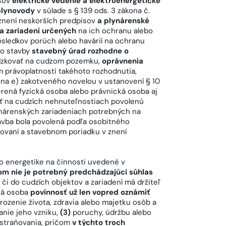
isov
elektrické vedenie a elektroenergetické
 plynovody
v súlade s § 139 ods. 3 zákona č.
znení neskorších predpisov
a plynárenské
a zariadení určených
na ich ochranu alebo
ôsledkov porúch alebo havárií na ochranu
to stavby
stavebný úrad rozhodne o
ádzkovať na cudzom pozemku,
oprávnenia
 právoplatnosti takéhoto rozhodnutia,
na e) zakotveného novelou v ustanovení § 10
verená fyzická osoba alebo právnická osoba aj
ť na cudzích nehnuteľnostiach povolenú
ynárenských zariadeniach potrebných na
avba bola povolená podľa osobitného
novaní a stavebnom poriadku v znení
o energetike na činnosti uvedené v
om nie je potrebný predchádzajúci súhlas
i do cudzích objektov a zariadení má držiteľ
cká osoba
povinnosť už len vopred oznámiť
ozenie života, zdravia alebo majetku osôb a
nie jeho vzniku,
(3)
poruchy, údržbu alebo
dstraňovania, pričom
v týchto troch