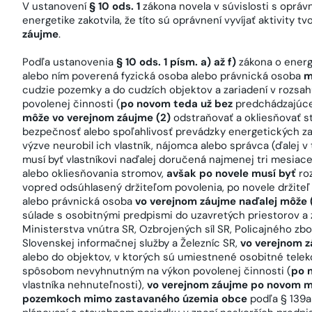
V ustanovení
§ 10 ods. 1
zákona novela v súvislosti s opráv
energetike zakotvila, že títo sú oprávnení vyvíjať aktivity t
záujme
.
Podľa ustanovenia
§ 10 ods. 1 písm. a) až f)
zákona o ener
alebo ním poverená fyzická osoba alebo právnická osoba
m
cudzie pozemky a do cudzích objektov a zariadení v roz
povolenej činnosti (
po novom teda už bez
predchádzajúceh
môže vo verejnom záujme (2)
odstraňovať a okliesňovať s
bezpečnosť alebo spoľahlivosť prevádzky energetických za
výzve neurobil ich vlastník, nájomca alebo správca (ďalej v 
musí byť vlastníkovi naďalej doručená najmenej tri mesia
alebo okliesňovania stromov,
avšak po novele musí byť
roz
vopred odsúhlasený držiteľom povolenia, po novele držiteľ
alebo právnická osoba
vo verejnom záujme naďalej môže 
súlade s osobitnými predpismi do uzavretých priestorov a 
Ministerstva vnútra SR, Ozbrojených síl SR, Policajného zbo
Slovenskej informačnej služby a Železníc SR,
vo verejnom z
alebo do objektov, v ktorých sú umiestnené osobitné telek
spôsobom nevyhnutným na výkon povolenej činnosti (
po 
vlastníka nehnuteľnosti),
vo verejnom záujme po novom mô
pozemkoch mimo zastavaného územia obce
podľa § 139a