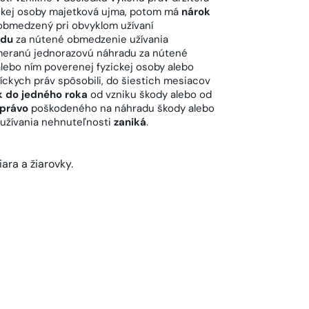
ickej osoby majetková ujma, potom má
nárok
i obmedzený pri obvyklom užívaní
adu
za nútené obmedzenie užívania
imeranú jednorazovú náhradu za nútené
alebo ním poverenej fyzickej osoby alebo
íckych práv spôsobili, do šiestich mesiacov
k do jedného roka
od vzniku škody alebo od
 právo
poškodeného na náhradu škody alebo
užívania nehnuteľnosti
zaniká
.