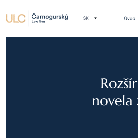
SK
Úvod
Rozšír
novela