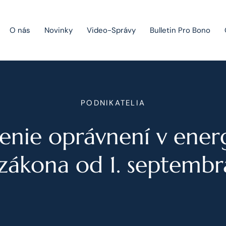
O nás
Novinky
Video-Správy
Bulletin Pro Bono
Public Private Partnership
PODNIKATELIA
Riešenie sporov
enie oprávnení v ener
Fúzie a akvizície
Právo obchodných spoločností
 zákona od 1. septemb
Právo hospodárskej súťaže