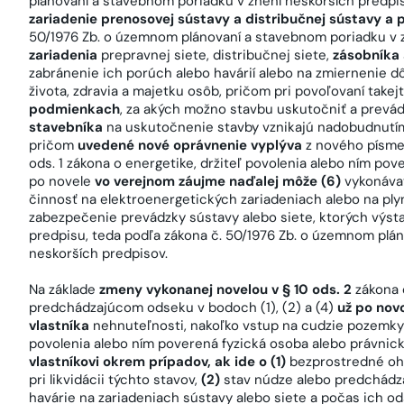
plánovaní a stavebnom poriadku v znení neskorších predp
zariadenie prenosovej sústavy a distribučnej sústavy a
50/1976 Zb. o územnom plánovaní a stavebnom poriadku v 
zariadenia
prepravnej siete, distribučnej siete,
zásobníka 
zabránenie ich porúch alebo havárií alebo na zmiernenie d
života, zdravia a majetku osôb, pričom pri povoľovaní takej
podmienkach
, za akých možno stavbu uskutočniť a prev
stavebníka
na uskutočnenie stavby vznikajú nadobudnutím
pričom
uvedené nové oprávnenie vyplýva
z nového písme
ods. 1 zákona o energetike, držiteľ povolenia alebo ním po
po novele
vo verejnom záujme naďalej môže (6)
vykonáva
činnosť na elektroenergetických zariadeniach alebo na pl
zabezpečenie prevádzky sústavy alebo siete, ktorých výst
predpisu, teda podľa zákona č. 50/1976 Zb. o územnom plá
neskorších predpisov.
Na základe
zmeny vykonanej novelou v § 10 ods. 2
zákona 
predchádzajúcom odseku v bodoch (1), (2) a (4)
už po nov
vlastníka
nehnuteľnosti, nakoľko vstup na cudzie pozemky č
povolenia alebo ním poverená fyzická osoba alebo právni
vlastníkovi okrem prípadov, ak ide o (1)
bezprostredné ohr
pri likvidácii týchto stavov,
(2)
stav núdze alebo predchádza
havárie na zariadeniach sústavy alebo siete a počas ich o