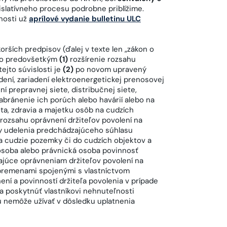
gislatívneho procesu podrobne priblížime.
nosti už
aprílové vydanie bulletinu ULC
orších predpisov (ďalej v texte len „zákon o
 to predovšetkým
(1)
rozšírenie rozsahu
ejto súvislosti je
(2)
po novom upravený
dení, zariadení elektroenergetickej prenosovej
í prepravnej siete, distribučnej siete,
abránenie ich porúch alebo havárií alebo na
ta, zdravia a majetku osôb na cudzích
 rozsahu oprávnení držiteľov povolení na
ky udelenia predchádzajúceho súhlasu
na cudzie pozemky či do cudzích objektov a
 osoba alebo právnická osoba povinnosť
júce oprávneniam držiteľov povolení na
 bremenami spojenými s vlastníctvom
í a povinností držiteľa povolenia v prípade
a poskytnúť vlastníkovi nehnuteľnosti
ú nemôže užívať v dôsledku uplatnenia