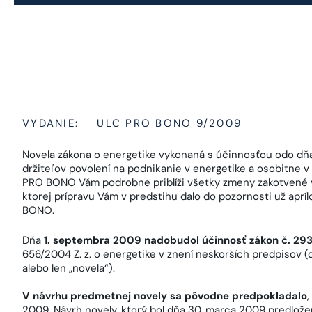
VYDANIE:
ULC PRO BONO 9/2009
Novela zákona o energetike vykonaná s účinnosťou odo dňa
držiteľov povolení na podnikanie v energetike a osobitne v
PRO BONO Vám podrobne priblíži všetky zmeny zakotvené 
ktorej prípravu Vám v predstihu dalo do pozornosti už apr
BONO.
Dňa
1. septembra 2009 nadobudol účinnosť zákon č. 293
656/2004 Z. z. o energetike v znení neskorších predpisov (ď
alebo len „novela“).
V návrhu predmetnej novely sa pôvodne predpokladalo
2009. Návrh novely, ktorý bol dňa 30. marca 2009 predlože