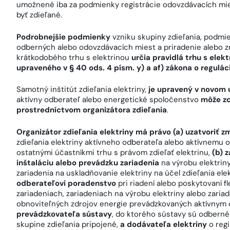
umožnené iba za podmienky registrácie odovzdávacích mies
byť zdieľané.
Podrobnejšie podmienky
vzniku skupiny zdieľania, podmie
odberných alebo odovzdávacích miest a priradenie alebo z
krátkodobého trhu s elektrinou
určia pravidlá trhu s ele
upraveného v § 40 ods. 4 písm. y) a af) zákona o regulác
Samotný inštitút zdieľania elektriny,
je upravený v novom 
aktívny odberateľ alebo energetické spoločenstvo
môže zd
prostredníctvom organizátora zdieľania
.
Organizátor zdieľania elektriny má právo (a) uzatvoriť z
zdieľania elektriny aktívneho odberateľa alebo aktívnemu od
ostatnými účastníkmi trhu s právom zdieľať elektrinu,
(b) 
inštaláciu alebo prevádzku zariadenia
na výrobu elektriny
zariadenia na uskladňovanie elektriny na účel zdieľania ele
odberateľovi poradenstvo
pri riadení alebo poskytovaní fl
zariadeniach, zariadeniach na výrobu elektriny alebo zaria
obnoviteľných zdrojov energie prevádzkovaných aktívnym
prevádzkovateľa sústavy
, do ktorého sústavy sú odberné
skupine zdieľania pripojené,
a dodávateľa elektriny
o regi