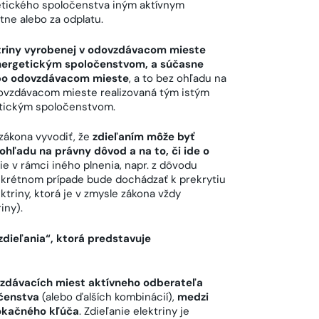
etického spoločenstva iným aktívnym
ne alebo za odplatu.
ktriny vyrobenej v odovzdávacom mieste
nergetickým spoločenstvom, a súčasne
ebo odovzdávacom mieste
, a to bez ohľadu na
dovzdávacom mieste realizovaná tým istým
etickým spoločenstvom.
zákona vyvodiť, že
zdieľaním môže byť
hľadu na právny dôvod a na to, či ide o
e v rámci iného plnenia, napr. z dôvodu
konkrétnom prípade bude dochádzať k prekrytiu
triny, ktorá je v zmysle zákona vždy
iny).
dieľania“, ktorá predstavuje
zdávacích miest aktívneho odberateľa
očenstva
(alebo ďalších kombinácií),
medzi
lokačného kľúča
. Zdieľanie elektriny je