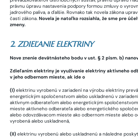
prevádzkovateľov distribučných sústav, právnu úpravu riade
právnu úpravu nastavenia podpory formou zmluvy o vyrovn
jadrového paliva, a ďalšie. Rovnako tak novela zákona upra
časti zákona.
Novela je natoľko rozsiahla, že sme pre úče
zmeny.
2. ZDIEĽANIE ELEKTRINY
Nove znenie devätnásteho bodu v ust. § 2 písm. b) nanov
Zdieľaním elektriny je využívanie elektriny aktívneho 
v jeho odbernom mieste, ak ide o
(I)
elektrinu vyrobenú v zariadení na výrobu elektriny pr
energetickým spoločenstvom alebo uskladnenú v zariadení
aktívnym odberateľom alebo energetickým spoločenstvo
mieste aktívneho odberateľa alebo energetického spoloče
alebo odovzdávacom mieste ako odbernom mieste alebo od
vyrobená alebo uskladnená,
(II)
elektrinu vyrobenú alebo uskladnenú a následne posky