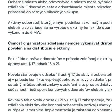
Odberné miesto alebo odovzdávacie miesto môže byť súčas
zdieľania. Odberné miesta a odovzdávacie miesta priraden
priradené do rôznych bilančných skupín.
Aktívny odberateľ, ktorý je iným podnikom ako malým pod
elektrinu zo zariadenia na výrobu elektriny, len ak ide o za
výkonom do 6 MW.
Činnosť organizátora zdieľania nemôže vykonávať držiteľ
povolenia na distribúciu elektriny.
Pokiaľ ide o práva odberateľov v prípade zdieľanej elektrin
úpravy ust. § 17, odsek 13 a 21.
Novela stanovuje v odseku 13 ust. § 17, že aktívni odberateli
aj v prípade konfliktu vyplývajúceho zo zmluvy o zdieľaní,
ostatnými účastníkmi zmluvy o zdieľaní, a to prostredníctv
súčasnosti rieši spory koncových odberateľov elektriny a
Rovnako tak novela v odseku 21 v ust. § 17 zabezpečuje, že a
zdieľania elektriny ako koncoví odberatelia požívajú všetky
európskej smernice. Implementácia je zaistená doplnením e