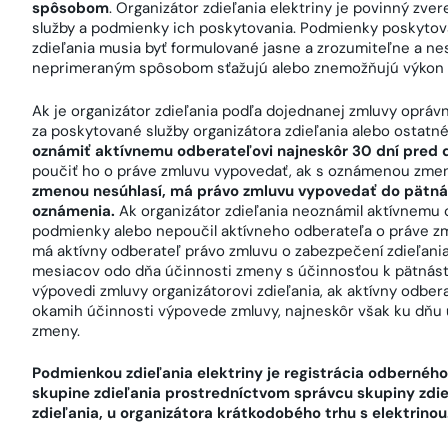
spôsobom
. Organizátor zdieľania elektriny je povinný z
služby a podmienky ich poskytovania. Podmienky poskytov
zdieľania musia byť formulované jasne a zrozumiteľne a n
neprimeraným spôsobom sťažujú alebo znemožňujú výkon p
Ak je organizátor zdieľania podľa dojednanej zmluvy oprá
za poskytované služby organizátora zdieľania alebo ostat
oznámiť aktívnemu odberateľovi najneskôr 30 dní pred
poučiť ho o práve zmluvu vypovedať, ak s oznámenou zme
zmenou nesúhlasí, má právo zmluvu vypovedať do pätnás
oznámenia.
Ak organizátor zdieľania neoznámil aktívnemu
podmienky alebo nepoučil aktívneho odberateľa o práve z
má aktívny odberateľ právo zmluvu o zabezpečení zdieľani
mesiacov odo dňa účinnosti zmeny s účinnosťou k pätná
výpovedi zmluvy organizátorovi zdieľania, ak aktívny odber
okamih účinnosti výpovede zmluvy, najneskôr však ku dňu 
zmeny.
Podmienkou zdieľania elektriny je registrácia odbernéh
skupine zdieľania prostredníctvom správcu skupiny zdie
zdieľania, u organizátora krátkodobého trhu s elektrinou