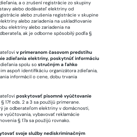
eľania, a o zrušení registrácie zo skupiny
stavy alebo dodávateľ elektriny od
gistrácie alebo zrušenia registrácie v skupine
lektriny alebo zariadenia na uskladňovanie
obu elektriny alebo zariadenia na
dberateľa, ak je odborne spôsobilý podľa §
rateľovi
v primeranom časovom predstihu
e zdieľania elektriny, poskytnúť informáciu
zdieľania spolu so
stručným a ľahko
im aspoň identifikáciu organizátora zdieľania,
nia informácií o cene, dobu trvania
rateľovi
poskytovať písomné vyúčtovanie
 § 17f ods. 2 a 3 sa použijú primerane.
rý je odberateľom elektriny v domácnosti,
e vyúčtovania, vybavovať reklamácie
novenia § 17a sa použijú rovnako.
ytovať svoje služby nediskriminačným