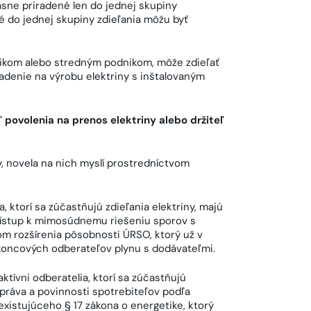
ne priradené len do jednej skupiny
é do jednej skupiny zdieľania môžu byť
nikom alebo stredným podnikom, môže zdieľať
riadenie na výrobu elektriny s inštalovaným
 povolenia na prenos elektriny alebo držiteľ
y, novela na nich myslí prostredníctvom
a, ktorí sa zúčastňujú zdieľania elektriny, majú
 prístup k mimosúdnemu riešeniu sporov s
om rozšírenia pôsobnosti ÚRSO, ktorý už v
 koncových odberateľov plynu s dodávateľmi.
ktívni odberatelia, ktorí sa zúčastňujú
 práva a povinnosti spotrebiteľov podľa
xistujúceho § 17 zákona o energetike, ktorý