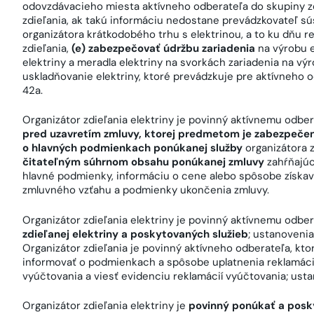
odovzdávacieho miesta aktívneho odberateľa do skupiny zdi
zdieľania, ak takú informáciu nedostane prevádzkovateľ sú
organizátora krátkodobého trhu s elektrinou, a to ku dňu re
zdieľania,
(e) zabezpečovať údržbu zariadenia
na výrobu e
elektriny a meradla elektriny na svorkách zariadenia na výr
uskladňovanie elektriny, ktoré prevádzkuje pre aktívneho o
42a.
Organizátor zdieľania elektriny je povinný aktívnemu odbe
pred uzavretím zmluvy, ktorej predmetom je zabezpečeni
o hlavných podmienkach ponúkanej služby
organizátora 
čitateľným súhrnom obsahu ponúkanej zmluvy
zahŕňajúc
hlavné podmienky, informáciu o cene alebo spôsobe získava
zmluvného vzťahu a podmienky ukončenia zmluvy.
Organizátor zdieľania elektriny je povinný aktívnemu odbe
zdieľanej elektriny a poskytovaných služieb
; ustanovenia
Organizátor zdieľania je povinný aktívneho odberateľa, kto
informovať o podmienkach a spôsobe uplatnenia reklamáci
vyúčtovania a viesť evidenciu reklamácií vyúčtovania; usta
Organizátor zdieľania elektriny je
povinný ponúkať a posk