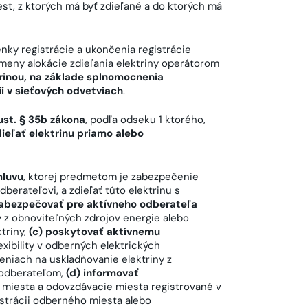
t, z ktorých má byť zdieľané a do ktorých má
nky registrácie a ukončenia registrácie
meny alokácie zdieľania elektriny operátorom
ktrinou, na základe splnomocnenia
ii v sieťových odvetviach
.
ust. § 35b zákona
, podľa odseku 1 ktorého,
ieľať elektrinu priamo alebo
mluvu
, ktorej predmetom je zabezpečenie
berateľovi, a zdieľať túto elektrinu s
zabezpečovať pre aktívneho odberateľa
 z obnoviteľných zdrojov energie alebo
ktriny,
(c) poskytovať aktívnemu
exibility v odberných elektrických
deniach na uskladňovanie elektriny z
 odberateľom,
(d) informovať
 miesta a odovzdávacie miesta registrované v
strácii odberného miesta alebo