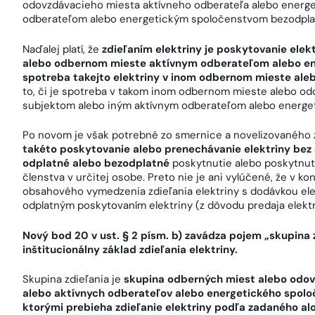
odovzdávacieho miesta aktívneho odberateľa alebo energ
odberateľom alebo energetickým spoločenstvom bezodplat
Naďalej platí, že
zdieľaním elektriny je poskytovanie ele
alebo odbernom mieste aktívnym odberateľom alebo e
spotreba takejto elektriny v inom odbernom mieste al
to, či je spotreba v takom inom odbernom mieste alebo o
subjektom alebo iným aktívnym odberateľom alebo energ
Po novom je však potrebné zo smernice a novelizovaného 
takéto poskytovanie alebo prenechávanie elektriny bez o
odplatné alebo bezodplatné
poskytnutie alebo poskytnuti
členstva v určitej osobe. Preto nie je ani vylúčené, že v 
obsahového vymedzenia zdieľania elektriny s dodávkou elek
odplatným poskytovaním elektriny (z dôvodu predaja elektr
Nový bod 20 v ust. § 2 písm. b)
zavádza pojem „skupina z
inštitucionálny základ zdieľania elektriny.
Skupina zdieľania je
skupina odberných miest alebo odov
alebo aktívnych odberateľov alebo energetického spol
ktorými prebieha zdieľanie elektriny podľa zadaného a