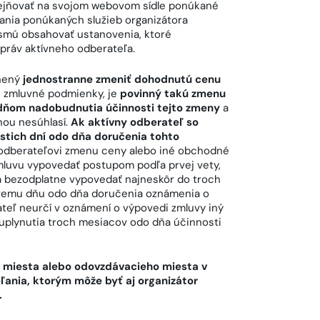
verejňovať na svojom webovom sídle ponúkané
ania ponúkaných služieb organizátora
esmú obsahovať ustanovenia, ktoré
ráv aktívneho odberateľa.
vnený
jednostranne zmeniť dohodnutú cenu
né zmluvné podmienky, je
povinný takú zmenu
 dňom nadobudnutia účinnosti tejto zmeny
a
nou nesúhlasí.
Ak aktívny odberateľ so
tich dní odo dňa doručenia tohto
 odberateľovi zmenu ceny alebo iné obchodné
mluvu vypovedať postupom podľa prvej vety,
a bezodplatne vypovedať najneskôr do troch
stemu dňu odo dňa doručenia oznámenia o
ateľ neurčí v oznámení o výpovedi zmluvy iný
uplynutia troch mesiacov odo dňa účinnosti
o miesta alebo odovzdávacieho miesta v
ľania, ktorým môže byť aj organizátor
.