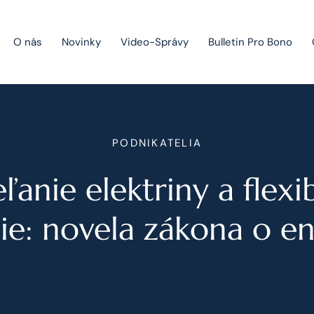
O nás
Novinky
Video-Správy
Bulletin Pro Bono
Public Private Partnership
PODNIKATELIA
Riešenie sporov
ľanie elektriny a flexi
Fúzie a akvizície
Právo obchodných spoločností
ie: novela zákona o e
Právo hospodárskej súťaže