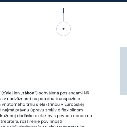
í
(ďalej len „
zákon
“) schválená poslancami NR
a v nadväznosti na potrebu transpozície
a vnútorného trhu s elektrinou v Európskej
í najmä právnu úpravu zmlúv o flexibilnom
združenej dodávke elektriny s pevnou cenou na
trebiteľa, rozšírenie povinností