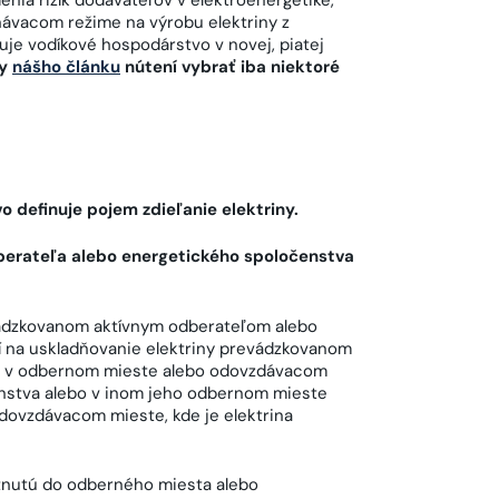
nia rizík dodávateľov v elektroenergetike,
ávacom režime na výrobu elektriny z
vuje vodíkové hospodárstvo v novej, piatej
ly
nášho článku
nútení vybrať iba niektoré
o definuje pojem zdieľanie elektriny.
odberateľa alebo energetického spoločenstva
evádzkovanom aktívnym odberateľom alebo
 na uskladňovanie elektriny prevádzkovanom
m v odbernom mieste alebo odovzdávacom
nstva alebo v inom jeho odbernom mieste
ovzdávacom mieste, kde je elektrina
tnutú do odberného miesta alebo